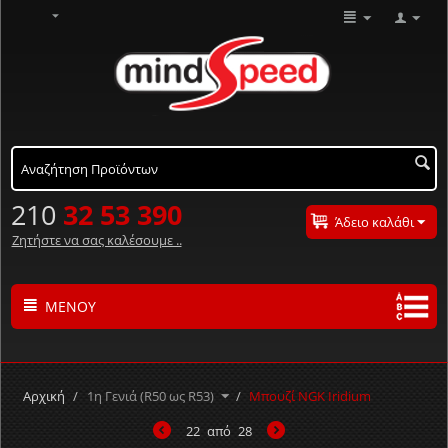
210
32 53 390
Άδειο καλάθι
Ζητήστε να σας καλέσουμε ..
ΜΕΝΟΎ
Τα προϊόντα μας με αλφαβητική σειρά ..
Α
Β
Γ
Δ
Ε
Ζ
Η
Θ
Ι
Κ
Λ
Αρχική
/
1η Γενιά (R50 ως R53)
/
Μπουζί NGK Iridium
Μ
Ν
Ξ
Ο
Π
Ρ
Σ
Τ
Υ
Φ
Χ
22
από
28
Ψ
Ω
#