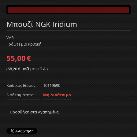
Μπουζί NGK Iridium
VAR
Γράψτε μια κριτική
55,00
€
(
68,20
€
μαζί με Φ.Π.Α.)
Κωδικός Είδους:
10119690
Διαθεσιμότητα:
Μη Διαθέσιμο
Προσθήκη στα Αγαπημένα