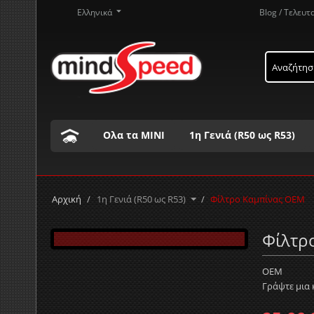
Ελληνικά
Blog / Τελευτ
Ολα τα ΜΙΝΙ
1η Γενιά (R50 ως R53)
Τα προϊόντα μας με αλφαβητική σειρά ..
Α
Β
Γ
Δ
Ε
Ζ
Η
Θ
Ι
Κ
Αρχική
/
1η Γενιά (R50 ως R53)
/
Φίλτρο Καμπίνας OEM
Φίλτρ
OEM
Γράψτε μια 