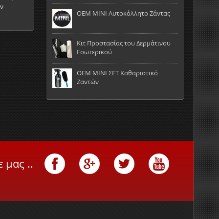
ον
OEM MINI Αυτοκόλλητο Ζάντας
Κιτ Προστασίας του Δερμάτινου
Εσωτερικού
OEM MINI ΣΕΤ Καθαριστικό
Ζαντών
 μας ..