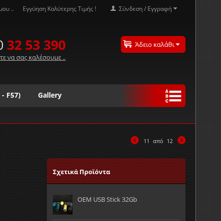
ου ..
Εγγύηση Καλύτερης Τιμής !
Σύνδεση / Εγγραφή
0
32 53 390
Άδειο καλάθι
τε να σας καλέσουμε ..
 - F57)
Gallery
Ω
#
11
από
12
Σχετικά Προϊόντα
OEM USB Stick 32Gb