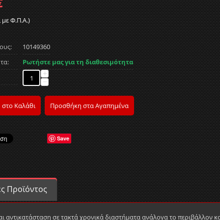
€
 με Φ.Π.Α.)
ους:
10149360
τα:
Ρωτήστε μας για τη διαθεσιμότητα
+
−
 στο Καλάθι
Προσθήκη στα Αγαπημένα
Save
ές Προϊόντος
αι αντικατάσταση σε τακτά χρονικά διαστήματα ανάλογα το περιβάλλον κα