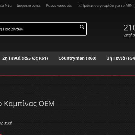
αία Νέα
Δωροεπιταγές
Κατασκευαστές
Τι Πρέπει να γνωρίζω για το MΙΝΙ μ
21
Ζητήσ
2η Γενιά (R55 ως R61)
Countryman (R60)
3η Γενιά (F54
Λ
Μ
Ν
Ξ
Ο
Π
Ρ
Σ
Τ
Υ
Φ
Χ
Ψ
ο Καμπίνας OEM
κριτική