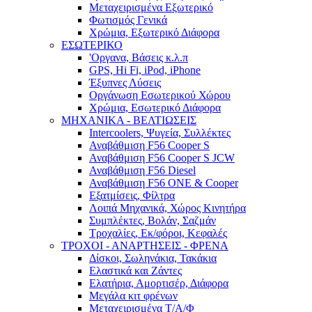
Μεταχειρισμένα Εξωτερικό
Φωτισμός Γενικά
Χρώμια, Εξωτερικό Διάφορα
ΕΣΩΤΕΡΙΚΟ
'Οργανα, Βάσεις κ.λ.π
GPS, Hi Fi, iPod, iPhone
Έξυπνες Λύσεις
Οργάνωση Εσωτερικού Χώρου
Χρώμια, Εσωτερικό Διάφορα
ΜΗΧΑΝΙΚΑ - ΒΕΛΤΙΩΣΕΙΣ
Intercoolers, Ψυγεία, Συλλέκτες
Αναβάθμιση F56 Cooper S
Αναβάθμιση F56 Cooper S JCW
Αναβάθμιση F56 Diesel
Αναβάθμιση F56 ONE & Cooper
Εξατμίσεις, Φίλτρα
Λοιπά Μηχανικά, Χώρος Κινητήρα
Συμπλέκτες, Βολάν, Σαζμάν
Τροχαλίες, Εκ/φόροι, Κεφαλές
ΤΡΟΧΟΙ - ΑΝΑΡΤΗΣΕΙΣ - ΦΡΕΝΑ
Δίσκοι, Σωληνάκια, Τακάκια
Ελαστικά και Ζάντες
Ελατήρια, Αμορτισέρ, Διάφορα
Μεγάλα κιτ φρένων
Μεταχειρισμένα Τ/Α/Φ