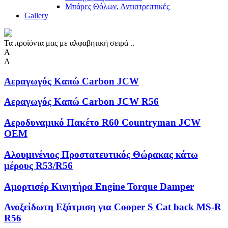
Μπάρες Θόλων, Αντιστρεπτικές
Gallery
Τα προϊόντα μας με αλφαβητική σειρά ..
Α
Α
Αεραγωγός Καπώ Carbon JCW
Αεραγωγός Καπώ Carbon JCW R56
Αεροδυναμικό Πακέτο R60 Countryman JCW
OEM
Αλουμινένιος Προστατευτικός Θώρακας κάτω
μέρους R53/R56
Αμορτισέρ Κινητήρα Engine Torque Damper
Ανοξείδωτη Eξάτμιση για Cooper S Cat back MS-R
R56