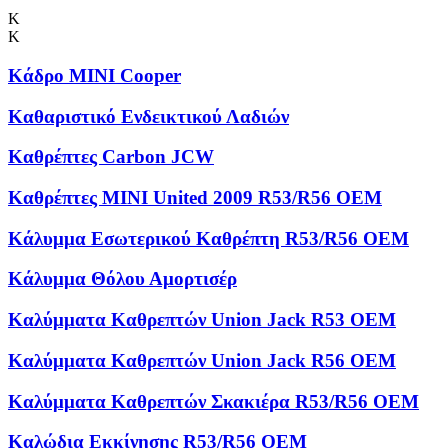
Κ
Κ
Κάδρο MINI Cooper
Καθαριστικό Ενδεικτικού Λαδιών
Καθρέπτες Carbon JCW
Καθρέπτες MINI United 2009 R53/R56 OEM
Κάλυμμα Εσωτερικού Καθρέπτη R53/R56 OEM
Κάλυμμα Θόλου Αμορτισέρ
Καλύμματα Kαθρεπτών Union Jack R53 OEM
Καλύμματα Καθρεπτών Union Jack R56 OEM
Καλύμματα Καθρεπτών Σκακιέρα R53/R56 OEM
Καλώδια Εκκίνησης R53/R56 OEM