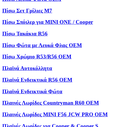
Πίσω Σετ Γρίλιες M7
Πίσω Σπόιλερ για MINI ONE / Cooper
Πίσω Τακάκια R56
Πίσω Φώτα με Λευκά Φλας OEM
Πίσω Χρώμιο R53/R56 OEM
Πλαϊνά Αυτοκόλλητα
Πλαϊνά Ενδεικτικά R56 OEM
Πλαϊνά Ενδεικτικά Φώτα
Πλαινές Λωρίδες Countryman R60 OEM
Πλαινές Λωρίδες MINI F56 JCW PRO OEM
Πλαϊνές Λωρίδες για Cooper & Cooper S