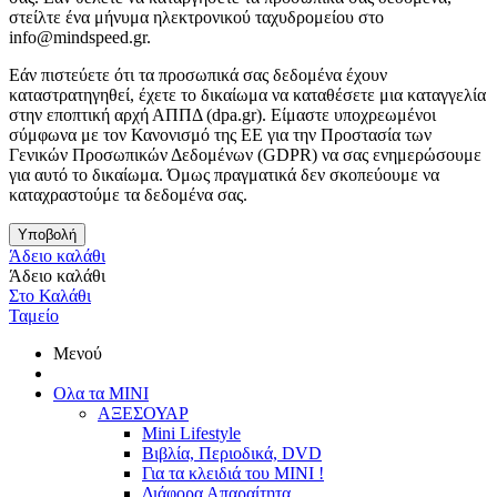
στείλτε ένα μήνυμα ηλεκτρονικού ταχυδρομείου στο
info@mindspeed.gr.
Εάν πιστεύετε ότι τα προσωπικά σας δεδομένα έχουν
καταστρατηγηθεί, έχετε το δικαίωμα να καταθέσετε μια καταγγελία
στην εποπτική αρχή ΑΠΠΔ (dpa.gr). Είμαστε υποχρεωμένοι
σύμφωνα με τον Κανονισμό της ΕΕ για την Προστασία των
Γενικών Προσωπικών Δεδομένων (GDPR) να σας ενημερώσουμε
για αυτό το δικαίωμα. Όμως πραγματικά δεν σκοπεύουμε να
καταχραστούμε τα δεδομένα σας.
Υποβολή
Άδειο καλάθι
Άδειο καλάθι
Στο Καλάθι
Ταμείο
Μενού
Ολα τα ΜΙΝΙ
ΑΞΕΣΟΥΑΡ
Mini Lifestyle
Βιβλία, Περιοδικά, DVD
Για τα κλειδιά του MINI !
Διάφορα Απαραίτητα