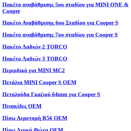
Πακέτο αναβάθμισης 5ου σταδίου για MINI ONE &
Cooper
Πακέτο Αναβάθμισης 6ου Σταδίου για Cooper S
Πακέτο αναβάθμισης 7ου σταδίου για Cooper S
Πακέτο Λαδιών 2 TORCO
Πακέτο Λαδιών 3 TORCO
Περιοδικό για MINI MC2
Πετάλια MINI Cooper S OEM
Πεταλούδα Γκαζιού 64mm για Cooper S
Πινακίδες OEM
Πίσω Αεροτομή R56 OEM
Πίσω Λευκά Φώτα OEM