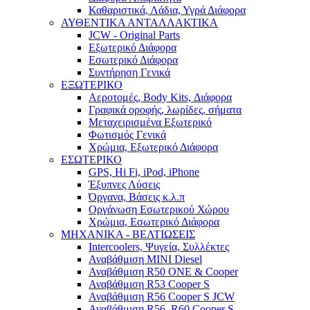
Καθαριστικά, Λάδια, Υγρά Διάφορα
ΑΥΘΕΝΤΙΚΑ ΑΝΤΑΛΛΑΚΤΙΚΑ
JCW - Original Parts
Εξωτερικό Διάφορα
Εσωτερικό Διάφορα
Συντήρηση Γενικά
ΕΞΩΤΕΡΙΚΟ
Αεροτομές, Body Kits, Διάφορα
Γραφικά οροφής, λωρίδες, σήματα
Μεταχειρισμένα Εξωτερικό
Φωτισμός Γενικά
Χρώμια, Εξωτερικό Διάφορα
ΕΣΩΤΕΡΙΚΟ
GPS, Hi Fi, iPod, iPhone
Έξυπνες Λύσεις
Όργανα, Βάσεις κ.λ.π
Οργάνωση Εσωτερικού Χώρου
Χρώμια, Εσωτερικό Διάφορα
ΜΗΧΑΝΙΚΑ - ΒΕΛΤΙΩΣΕΙΣ
Intercoolers, Ψυγεία, Συλλέκτες
Αναβάθμιση MINI Diesel
Αναβάθμιση R50 ONE & Cooper
Αναβάθμιση R53 Cooper S
Αναβάθμιση R56 Cooper S JCW
Αναβάθμιση R56, R60 Cooper S