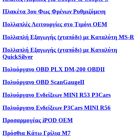
Πλακέτα 3ου Φως Φρένων Ρυθμιζόμενη
Πολλαπλές Λειτουργίες στο Τιμόνι OEM
Πολλαπλή Εξαγωγής (χταπόδι) με Καταλύτη MS-R
Πολλαπλή Εξαγωγής (χταπόδι) με Καταλύτη
QuickSilver
Πολυόργανο OBD PLX DM-200 OBDII
Πολυόργανο OBD ScanGaugeII
Πολυόργανο Ενδείξεων MINI R53 P3Cars
Πολυόργανο Ενδείξεων P3Cars MINI R56
Προσαρμογέας iPOD OEM
Πρόσθια Κάτω Γρίλια M7