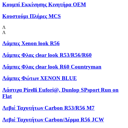
Κουμπί Εκκίνησης Κινητήρα OEM
Κουστούμι Πλήρες MCS
Λ
Λ
Λάμπες Xenon look R56
Λάμπες Φλας clear look R53/R56/R60
Λάμπες Φλας clear look R60 Countryman
Λάμπες Φώτων XENON BLUE
Λάστιχα Pirelli Eufori@, Dunlop SPsport Run on
Flat
Λεβιέ Ταχυτήτων Carbon R53/R56 M7
Λεβιέ Ταχυτήτων Carbon/Δέρμα R56 JCW