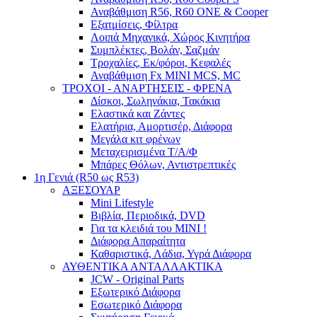
Αναβάθμιση R56, R60 ONE & Cooper
Εξατμίσεις, Φίλτρα
Λοιπά Μηχανικά, Χώρος Κινητήρα
Συμπλέκτες, Βολάν, Σαζμάν
Τροχαλίες, Εκ/φόροι, Κεφαλές
Αναβάθμιση Fx MINI MCS, MC
ΤΡΟΧΟΙ - ΑΝΑΡΤΗΣΕΙΣ - ΦΡΕΝΑ
Δίσκοι, Σωληνάκια, Τακάκια
Ελαστικά και Ζάντες
Ελατήρια, Αμορτισέρ, Διάφορα
Μεγάλα κιτ φρένων
Μεταχειρισμένα Τ/Α/Φ
Μπάρες Θόλων, Αντιστρεπτικές
1η Γενιά (R50 ως R53)
ΑΞΕΣΟΥΑΡ
Mini Lifestyle
Βιβλία, Περιοδικά, DVD
Για τα κλειδιά του MINI !
Διάφορα Απαραίτητα
Καθαριστικά, Λάδια, Υγρά Διάφορα
ΑΥΘΕΝΤΙΚΑ ΑΝΤΑΛΛΑΚΤΙΚΑ
JCW - Original Parts
Εξωτερικό Διάφορα
Εσωτερικό Διάφορα