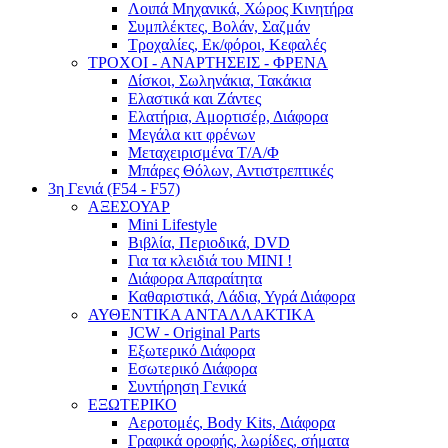
Λοιπά Μηχανικά, Χώρος Κινητήρα
Συμπλέκτες, Βολάν, Σαζμάν
Τροχαλίες, Εκ/φόροι, Κεφαλές
ΤΡΟΧΟΙ - ΑΝΑΡΤΗΣΕΙΣ - ΦΡΕΝΑ
Δίσκοι, Σωληνάκια, Τακάκια
Ελαστικά και Ζάντες
Ελατήρια, Αμορτισέρ, Διάφορα
Μεγάλα κιτ φρένων
Μεταχειρισμένα Τ/Α/Φ
Μπάρες Θόλων, Αντιστρεπτικές
3η Γενιά (F54 - F57)
ΑΞΕΣΟΥΑΡ
Mini Lifestyle
Βιβλία, Περιοδικά, DVD
Για τα κλειδιά του MINI !
Διάφορα Απαραίτητα
Καθαριστικά, Λάδια, Υγρά Διάφορα
ΑΥΘΕΝΤΙΚΑ ΑΝΤΑΛΛΑΚΤΙΚΑ
JCW - Original Parts
Εξωτερικό Διάφορα
Εσωτερικό Διάφορα
Συντήρηση Γενικά
ΕΞΩΤΕΡΙΚΟ
Αεροτομές, Body Kits, Διάφορα
Γραφικά οροφής, λωρίδες, σήματα