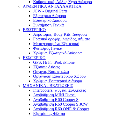
Καθαριστικά, Λάδια, Υγρά Διάφορα
ΑΥΘΕΝΤΙΚΑ ΑΝΤΑΛΛΑΚΤΙΚΑ
JCW - Original Parts
Εξωτερικό Διάφορα
Εσωτερικό Διάφορα
Συντήρηση Γενικά
ΕΞΩΤΕΡΙΚΟ
Αεροτομές, Body Kits, Διάφορα
Γραφικά οροφής, λωρίδες, σήματα
Μεταχειρισμένα Εξωτερικό
Φωτισμός Γενικά
Χρώμια, Εξωτερικό Διάφορα
ΕΣΩΤΕΡΙΚΟ
GPS, Hi Fi, iPod, iPhone
Έξυπνες Λύσεις
Οργανα, Βάσεις κ.λ.π
Οργάνωση Εσωτερικού Χώρου
Χρώμια, Εσωτερικό Διάφορα
ΜΗΧΑΝΙΚΑ - ΒΕΛΤΙΩΣΕΙΣ
Intercoolers, Ψυγεία, Συλλέκτες
Αναβάθμιση MINI Diesel
Αναβάθμιση R60 Cooper S
Αναβάθμιση R60 Cooper S JCW
Αναβάθμιση R60 ONE & Cooper
Εξατμίσεις, Φίλτρα