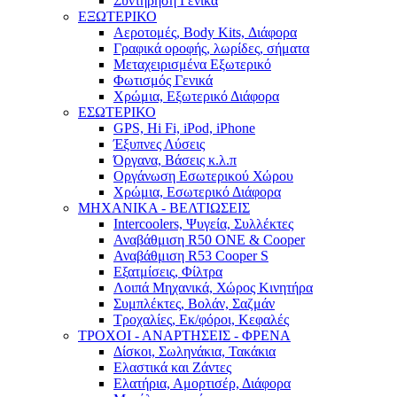
Συντήρηση Γενικά
ΕΞΩΤΕΡΙΚΟ
Αεροτομές, Body Kits, Διάφορα
Γραφικά οροφής, λωρίδες, σήματα
Μεταχειρισμένα Εξωτερικό
Φωτισμός Γενικά
Χρώμια, Εξωτερικό Διάφορα
ΕΣΩΤΕΡΙΚΟ
GPS, Hi Fi, iPod, iPhone
Έξυπνες Λύσεις
Όργανα, Βάσεις κ.λ.π
Οργάνωση Εσωτερικού Χώρου
Χρώμια, Εσωτερικό Διάφορα
ΜΗΧΑΝΙΚΑ - ΒΕΛΤΙΩΣΕΙΣ
Intercoolers, Ψυγεία, Συλλέκτες
Αναβάθμιση R50 ONE & Cooper
Αναβάθμιση R53 Cooper S
Εξατμίσεις, Φίλτρα
Λοιπά Μηχανικά, Χώρος Κινητήρα
Συμπλέκτες, Βολάν, Σαζμάν
Τροχαλίες, Εκ/φόροι, Κεφαλές
ΤΡΟΧΟΙ - ΑΝΑΡΤΗΣΕΙΣ - ΦΡΕΝΑ
Δίσκοι, Σωληνάκια, Τακάκια
Ελαστικά και Ζάντες
Ελατήρια, Αμορτισέρ, Διάφορα