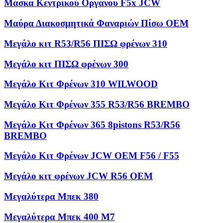
Μάσκα Κεντρικού Οργάνου F5x JCW
Μαύρα Διακοσμητικά Φαναριών Πίσω OEM
Μεγάλο κιτ R53/R56 ΠΙΣΩ φρένων 310
Μεγάλο κιτ ΠΙΣΩ φρένων 300
Μεγάλο Κιτ Φρένων 310 WILWOOD
Μεγάλο Κιτ Φρένων 355 R53/R56 BREMBO
Μεγάλο Κιτ Φρένων 365 8pistons R53/R56
BREMBO
Μεγάλο Κιτ Φρένων JCW OEM F56 / F55
Μεγάλο κιτ φρένων JCW R56 OEM
Μεγαλύτερα Μπεκ 380
Μεγαλύτερα Μπεκ 400 M7