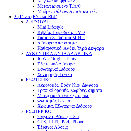
Μεγάλα κιτ φρένων
Μεταχειρισμένα Τ/Α/Φ
Μπάρες Θόλων, Αντιστρεπτικές
2η Γενιά (R55 ως R61)
ΑΞΕΣΟΥΑΡ
Mini Lifestyle
Βιβλία, Περιοδικά, DVD
Για τα κλειδιά του MINI !
Διάφορα Απαραίτητα
Καθαριστικά, Λάδια, Υγρά Διάφορα
ΑΥΘΕΝΤΙΚΑ ΑΝΤΑΛΛΑΚΤΙΚΑ
JCW - Original Parts
Εξωτερικό Διάφορα
Εσωτερικό Διάφορα
Συντήρηση Γενικά
ΕΞΩΤΕΡΙΚΟ
Αεροτομές, Body Kits, Διάφορα
Γραφικά οροφής, λωρίδες, σήματα
Μεταχειρισμένα Εξωτερικό
Φωτισμός Γενικά
Χρώμια, Εξωτερικό Διάφορα
ΕΣΩΤΕΡΙΚΟ
'Οργανα, Βάσεις κ.λ.π
GPS, Hi Fi, iPod, iPhone
Έξυπνες Λύσεις