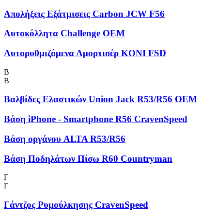
Απολήξεις Εξάτμισεις Carbon JCW F56
Αυτοκόλλητα Challenge OEM
Αυτορυθμιζόμενα Αμορτισέρ KONI FSD
Β
Β
Βαλβίδες Ελαστικών Union Jack R53/R56 OEM
Βάση iPhone - Smartphone R56 CravenSpeed
Βάση οργάνου ALTA R53/R56
Βάση Ποδηλάτων Πίσω R60 Countryman
Γ
Γ
Γάντζος Ρυμούλκησης CravenSpeed