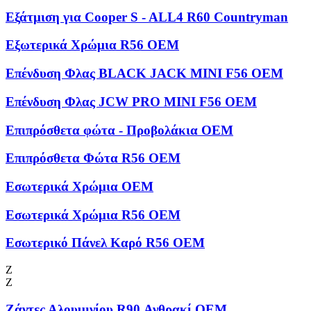
Εξάτμιση για Cooper S - ALL4 R60 Countryman
Εξωτερικά Χρώμια R56 OEM
Επένδυση Φλας BLACK JACK MINI F56 OEM
Επένδυση Φλας JCW PRO MINI F56 OEM
Επιπρόσθετα φώτα - Προβολάκια OEM
Επιπρόσθετα Φώτα R56 OEM
Εσωτερικά Χρώμια OEM
Εσωτερικά Χρώμια R56 OEM
Εσωτερικό Πάνελ Καρό R56 OEM
Ζ
Ζ
Ζάντες Αλουμινίου R90 Ανθρακί OEM