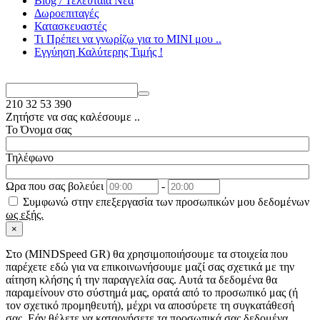
Blog / Τελευταία Νέα
Δωροεπιταγές
Κατασκευαστές
Τι Πρέπει να γνωρίζω για το MΙΝΙ μου ..
Εγγύηση Καλύτερης Τιμής !
210
32 53 390
Ζητήστε να σας καλέσουμε ..
Το Όνομα σας
Τηλέφωνο
Ωρα που σας βολεύει
-
Συμφωνώ στην επεξεργασία των προσωπικών μου δεδομένων
ως εξής.
×
Στo (MINDSpeed GR) θα χρησιμοποιήσουμε τα στοιχεία που
παρέχετε εδώ για να επικοινωνήσουμε μαζί σας σχετικά με την
αίτηση κλήσης ή την παραγγελία σας. Αυτά τα δεδομένα θα
παραμείνουν στο σύστημά μας, ορατά από το προσωπικό μας (ή
τον σχετικό προμηθευτή), μέχρι να αποσύρετε τη συγκατάθεσή
σας. Εάν θέλετε να καταργήσετε τα προσωπικά σας δεδομένα,