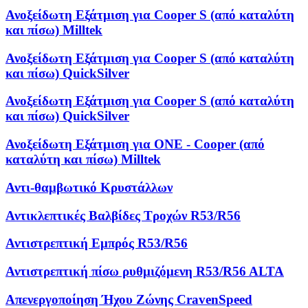
Ανοξείδωτη Εξάτμιση για Cooper S (από καταλύτη
και πίσω) Milltek
Ανοξείδωτη Εξάτμιση για Cooper S (από καταλύτη
και πίσω) QuickSilver
Ανοξείδωτη Εξάτμιση για Cooper S (από καταλύτη
και πίσω) QuickSilver
Ανοξείδωτη Εξάτμιση για ONE - Cooper (από
καταλύτη και πίσω) Milltek
Αντι-θαμβωτικό Κρυστάλλων
Αντικλεπτικές Βαλβίδες Τροχών R53/R56
Αντιστρεπτική Εμπρός R53/R56
Αντιστρεπτική πίσω ρυθμιζόμενη R53/R56 ALTA
Απενεργοποίηση Ήχου Ζώνης CravenSpeed