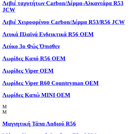
Λεβιέ ταχυτήτων Carbon/Δέρμα-Αλκαντάρα R53
JCW
Λεβιέ Χειροφρένου Carbon/Δέρμα R53/R56 JCW
Λευκά Πλαϊνά Ενδεικτικά R56 OEM
Λεύκο 3ο Φώς Όπισθεν
Λωρίδες Kαπό R56 OEM
Λωρίδες Viper OEM
Λωρίδες Viper R60 Countryman OEM
Λωρίδες Καπώ MINI OEM
Μ
Μ
Μαγνητική Τάπα Λαδιού R56