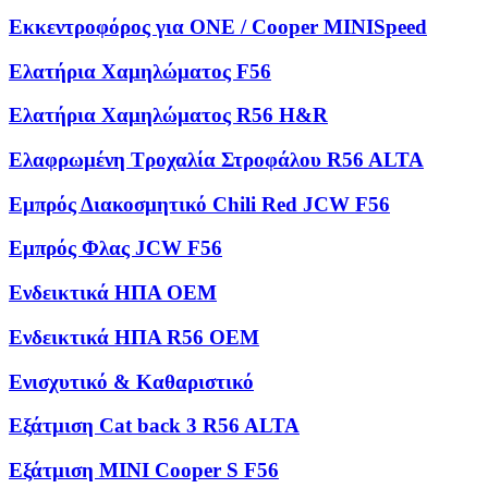
Εκκεντροφόρος για ONE / Cooper MINISpeed
Ελατήρια Χαμηλώματος F56
Ελατήρια Χαμηλώματος R56 H&R
Ελαφρωμένη Τροχαλία Στροφάλου R56 ALTA
Εμπρός Διακοσμητικό Chili Red JCW F56
Εμπρός Φλας JCW F56
Ενδεικτικά ΗΠΑ OEM
Ενδεικτικά ΗΠΑ R56 OEM
Ενισχυτικό & Καθαριστικό
Εξάτμιση Cat back 3 R56 ALTA
Εξάτμιση MINI Cooper S F56