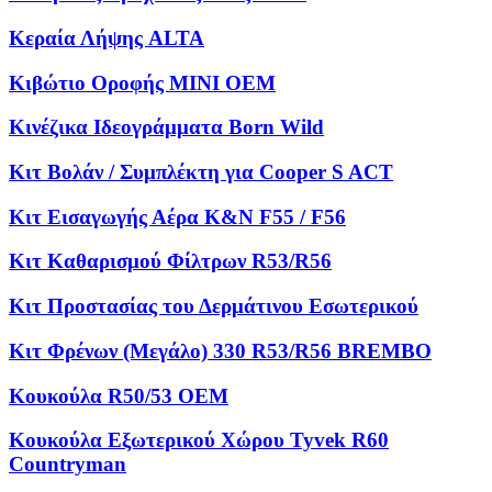
Κεραία Λήψης ALTA
Κιβώτιο Οροφής MINI OEM
Κινέζικα Ιδεογράμματα Born Wild
Κιτ Βολάν / Συμπλέκτη για Cooper S ACT
Κιτ Εισαγωγής Αέρα K&N F55 / F56
Κιτ Καθαρισμού Φίλτρων R53/R56
Κιτ Προστασίας του Δερμάτινου Εσωτερικού
Κιτ Φρένων (Μεγάλο) 330 R53/R56 BREMBO
Κουκούλα R50/53 OEM
Κουκούλα Εξωτερικού Χώρου Tyvek R60
Countryman