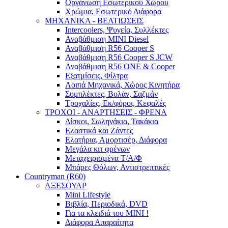
Οργάνωση Εσωτερικού Χώρου
Χρώμια, Εσωτερικό Διάφορα
ΜΗΧΑΝΙΚΑ - ΒΕΛΤΙΩΣΕΙΣ
Intercoolers, Ψυγεία, Συλλέκτες
Αναβάθμιση MINI Diesel
Αναβάθμιση R56 Cooper S
Αναβάθμιση R56 Cooper S JCW
Αναβάθμιση R56 ONE & Cooper
Εξατμίσεις, Φίλτρα
Λοιπά Μηχανικά, Χώρος Κινητήρα
Συμπλέκτες, Βολάν, Σαζμάν
Τροχαλίες, Εκ/φόροι, Κεφαλές
ΤΡΟΧΟΙ - ΑΝΑΡΤΗΣΕΙΣ - ΦΡΕΝΑ
Δίσκοι, Σωληνάκια, Τακάκια
Ελαστικά και Ζάντες
Ελατήρια, Αμορτισέρ, Διάφορα
Μεγάλα κιτ φρένων
Μεταχειρισμένα Τ/Α/Φ
Μπάρες Θόλων, Αντιστρεπτικές
Countryman (R60)
ΑΞΕΣΟΥΑΡ
Mini Lifestyle
Βιβλία, Περιοδικά, DVD
Για τα κλειδιά του MINI !
Διάφορα Απαραίτητα