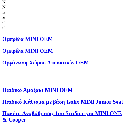
Ν
Ν
Ξ
Ξ
Ο
Ο
Ομπρέλα MINI OEM
Ομπρέλα MINI OEM
Οργάνωση Χώρου Αποσκευών OEM
Π
Π
Παιδικό Αμαξάκι MINI OEM
Παιδικό Κάθισμα με βάση Isofix MINI Junior Seat
Πακέτο Aναβάθμισης 1ου Sταδίου για MINI ONE
& Cooper