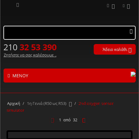
210
32 53 390
Άδειο καλάθι
Ζητήστε να σας καλέσουμε ..
ΜΕΝΟΎ
Τα προϊόντα μας με αλφαβητική σειρά ..
Α
Β
Γ
Δ
Ε
Ζ
Η
Θ
Ι
Κ
Λ
Αρχική
/
1η Γενιά (R50 ως R53)
/
2nd oxygen sensor
Μ
Ν
Ξ
Ο
Π
Ρ
Σ
Τ
Υ
Φ
Χ
simulator
Ψ
Ω
#
1
από
32