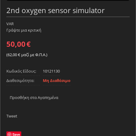
2nd oxygen sensor simulator
VAR
Γράψτε μια κριτική
50,00
€
(
62,00
€
μαζί με Φ.Π.Α.)
Κωδικός Είδους:
10121130
Διαθεσιμότητα:
Μη Διαθέσιμο
Προσθήκη στα Αγαπημένα
Tweet
Save