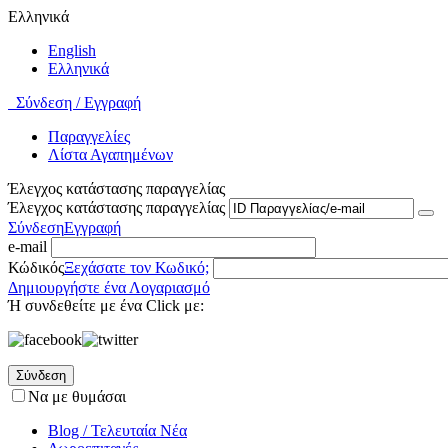
Ελληνικά
English
Ελληνικά
Σύνδεση / Εγγραφή
Παραγγελίες
Λίστα Αγαπημένων
Έλεγχος κατάστασης παραγγελίας
Έλεγχος κατάστασης παραγγελίας
Σύνδεση
Εγγραφή
e-mail
Κώδικός
Ξεχάσατε τον Κωδικό;
Δημιουργήστε ένα Λογαριασμό
Ή συνδεθείτε με ένα Click με:
Σύνδεση
Να με θυμάσαι
Blog / Τελευταία Νέα