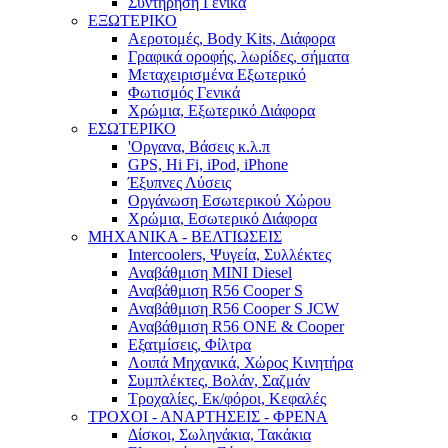
Συντήρηση Γενικά
ΕΞΩΤΕΡΙΚΟ
Αεροτομές, Body Kits, Διάφορα
Γραφικά οροφής, λωρίδες, σήματα
Μεταχειρισμένα Εξωτερικό
Φωτισμός Γενικά
Χρώμια, Εξωτερικό Διάφορα
ΕΣΩΤΕΡΙΚΟ
'Οργανα, Βάσεις κ.λ.π
GPS, Hi Fi, iPod, iPhone
Έξυπνες Λύσεις
Οργάνωση Εσωτερικού Χώρου
Χρώμια, Εσωτερικό Διάφορα
ΜΗΧΑΝΙΚΑ - ΒΕΛΤΙΩΣΕΙΣ
Intercoolers, Ψυγεία, Συλλέκτες
Αναβάθμιση MINI Diesel
Αναβάθμιση R56 Cooper S
Αναβάθμιση R56 Cooper S JCW
Αναβάθμιση R56 ONE & Cooper
Εξατμίσεις, Φίλτρα
Λοιπά Μηχανικά, Χώρος Κινητήρα
Συμπλέκτες, Βολάν, Σαζμάν
Τροχαλίες, Εκ/φόροι, Κεφαλές
ΤΡΟΧΟΙ - ΑΝΑΡΤΗΣΕΙΣ - ΦΡΕΝΑ
Δίσκοι, Σωληνάκια, Τακάκια