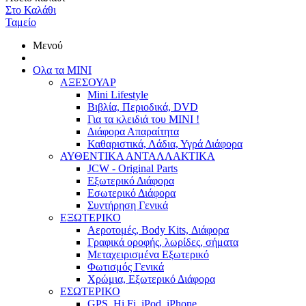
Στο Καλάθι
Ταμείο
Μενού
Ολα τα ΜΙΝΙ
ΑΞΕΣΟΥΑΡ
Mini Lifestyle
Βιβλία, Περιοδικά, DVD
Για τα κλειδιά του MINI !
Διάφορα Απαραίτητα
Καθαριστικά, Λάδια, Υγρά Διάφορα
ΑΥΘΕΝΤΙΚΑ ΑΝΤΑΛΛΑΚΤΙΚΑ
JCW - Original Parts
Εξωτερικό Διάφορα
Εσωτερικό Διάφορα
Συντήρηση Γενικά
ΕΞΩΤΕΡΙΚΟ
Αεροτομές, Body Kits, Διάφορα
Γραφικά οροφής, λωρίδες, σήματα
Μεταχειρισμένα Εξωτερικό
Φωτισμός Γενικά
Χρώμια, Εξωτερικό Διάφορα
ΕΣΩΤΕΡΙΚΟ
GPS, Hi Fi, iPod, iPhone