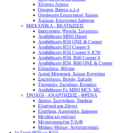
Έξυπνες Λύσεις
Όργανα, Βάσεις κ.λ.π
Οργάνωση Εσωτερικού Χώρου
Χρώμια, Εσωτερικό Διάφορα
ΜΗΧΑΝΙΚΑ - ΒΕΛΤΙΩΣΕΙΣ
Intercoolers, Ψυγεία, Συλλέκτες
Αναβάθμιση MINI Diesel
Αναβάθμιση R50 ONE & Cooper
Αναβάθμιση R53 Cooper S
Αναβάθμιση R56 Cooper S JCW
Αναβάθμιση R56, R60 Cooper S
Αναβάθμιση R56, R60 ONE & Cooper
Εξατμίσεις, Φίλτρα
Λοιπά Μηχανικά, Χώρος Κινητήρα
Συμπλέκτες, Βολάν, Σαζμάν
Τροχαλίες, Εκ/φόροι, Κεφαλές
Αναβάθμιση Fx MINI MCS, MC
ΤΡΟΧΟΙ - ΑΝΑΡΤΗΣΕΙΣ - ΦΡΕΝΑ
Δίσκοι, Σωληνάκια, Τακάκια
Ελαστικά και Ζάντες
Ελατήρια, Αμορτισέρ, Διάφορα
Μεγάλα κιτ φρένων
Μεταχειρισμένα Τ/Α/Φ
Μπάρες Θόλων, Αντιστρεπτικές
1η Γενιά (R50 ως R53)