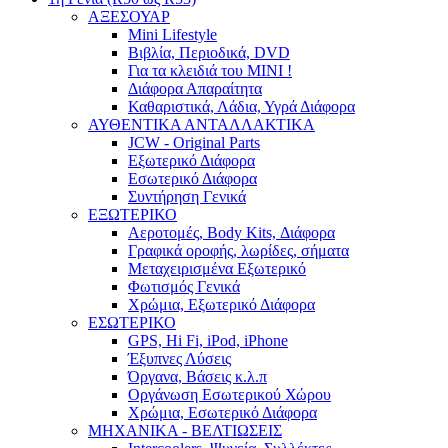
ΑΞΕΣΟΥΑΡ
Mini Lifestyle
Βιβλία, Περιοδικά, DVD
Για τα κλειδιά του MINI !
Διάφορα Απαραίτητα
Καθαριστικά, Λάδια, Υγρά Διάφορα
ΑΥΘΕΝΤΙΚΑ ΑΝΤΑΛΛΑΚΤΙΚΑ
JCW - Original Parts
Εξωτερικό Διάφορα
Εσωτερικό Διάφορα
Συντήρηση Γενικά
ΕΞΩΤΕΡΙΚΟ
Αεροτομές, Body Kits, Διάφορα
Γραφικά οροφής, λωρίδες, σήματα
Μεταχειρισμένα Εξωτερικό
Φωτισμός Γενικά
Χρώμια, Εξωτερικό Διάφορα
ΕΣΩΤΕΡΙΚΟ
GPS, Hi Fi, iPod, iPhone
Έξυπνες Λύσεις
Όργανα, Βάσεις κ.λ.π
Οργάνωση Εσωτερικού Χώρου
Χρώμια, Εσωτερικό Διάφορα
ΜΗΧΑΝΙΚΑ - ΒΕΛΤΙΩΣΕΙΣ