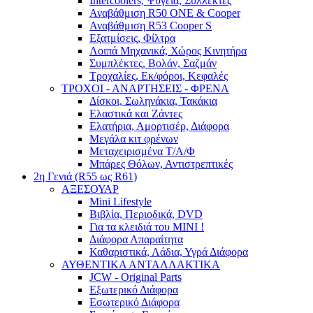
Intercoolers, Ψυγεία, Συλλέκτες
Αναβάθμιση R50 ONE & Cooper
Αναβάθμιση R53 Cooper S
Εξατμίσεις, Φίλτρα
Λοιπά Μηχανικά, Χώρος Κινητήρα
Συμπλέκτες, Βολάν, Σαζμάν
Τροχαλίες, Εκ/φόροι, Κεφαλές
ΤΡΟΧΟΙ - ΑΝΑΡΤΗΣΕΙΣ - ΦΡΕΝΑ
Δίσκοι, Σωληνάκια, Τακάκια
Ελαστικά και Ζάντες
Ελατήρια, Αμορτισέρ, Διάφορα
Μεγάλα κιτ φρένων
Μεταχειρισμένα Τ/Α/Φ
Μπάρες Θόλων, Αντιστρεπτικές
2η Γενιά (R55 ως R61)
ΑΞΕΣΟΥΑΡ
Mini Lifestyle
Βιβλία, Περιοδικά, DVD
Για τα κλειδιά του MINI !
Διάφορα Απαραίτητα
Καθαριστικά, Λάδια, Υγρά Διάφορα
ΑΥΘΕΝΤΙΚΑ ΑΝΤΑΛΛΑΚΤΙΚΑ
JCW - Original Parts
Εξωτερικό Διάφορα
Εσωτερικό Διάφορα