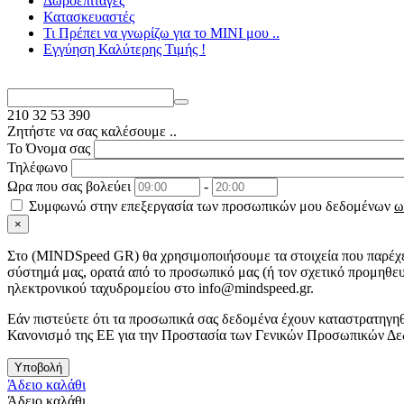
Δωροεπιταγές
Κατασκευαστές
Τι Πρέπει να γνωρίζω για το MΙΝΙ μου ..
Εγγύηση Καλύτερης Τιμής !
210
32 53 390
Ζητήστε να σας καλέσουμε ..
Το Όνομα σας
Τηλέφωνο
Ωρα που σας βολεύει
-
Συμφωνώ στην επεξεργασία των προσωπικών μου δεδομένων
ω
×
Στo (MINDSpeed GR) θα χρησιμοποιήσουμε τα στοιχεία που παρέχετ
σύστημά μας, ορατά από το προσωπικό μας (ή τον σχετικό προμηθευ
ηλεκτρονικού ταχυδρομείου στο info@mindspeed.gr.
Εάν πιστεύετε ότι τα προσωπικά σας δεδομένα έχουν καταστρατηγηθ
Κανονισμό της ΕΕ για την Προστασία των Γενικών Προσωπικών Δε
Υποβολή
Άδειο καλάθι
Άδειο καλάθι