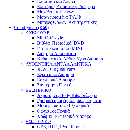
Ελαστικά και Ζάντες
Ελατήρια, Αμορτισέρ, Διάφορα
Μεγάλα κιτ φρένων
Μεταχειρισμένα Τ/Α/Φ
Μπάρες Θόλων, Αντιστρεπτικές
Countryman (R60)
ΑΞΕΣΟΥΑΡ
Mini Lifestyle
Βιβλία, Περιοδικά, DVD
Για τα κλειδιά του MINI !
Διάφορα Απαραίτητα
Καθαριστικά, Λάδια, Υγρά Διάφορα
ΑΥΘΕΝΤΙΚΑ ΑΝΤΑΛΛΑΚΤΙΚΑ
JCW - Original Parts
Εξωτερικό Διάφορα
Εσωτερικό Διάφορα
Συντήρηση Γενικά
ΕΞΩΤΕΡΙΚΟ
Αεροτομές, Body Kits, Διάφορα
Γραφικά οροφής, λωρίδες, σήματα
Μεταχειρισμένα Εξωτερικό
Φωτισμός Γενικά
Χρώμια, Εξωτερικό Διάφορα
ΕΣΩΤΕΡΙΚΟ
GPS, Hi Fi, iPod, iPhone