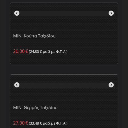
MINI Κούπα Ταξιδίου
20,00
€
(
24,80
€
μαζί με Φ.Π.Α.)
MINI Θερμός Ταξιδίου
27,00
€
(
33,48
€
μαζί με Φ.Π.Α.)