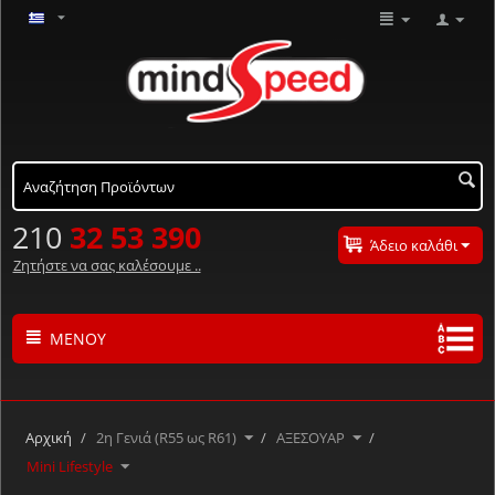
210
32 53 390
Άδειο καλάθι
Ζητήστε να σας καλέσουμε ..
ΜΕΝΟΎ
Τα προϊόντα μας με αλφαβητική σειρά ..
Α
Β
Γ
Δ
Ε
Ζ
Η
Θ
Ι
Κ
Λ
Αρχική
/
2η Γενιά (R55 ως R61)
/
ΑΞΕΣΟΥΑΡ
/
Μ
Ν
Ξ
Ο
Π
Ρ
Σ
Τ
Υ
Φ
Χ
Mini Lifestyle
Ψ
Ω
#