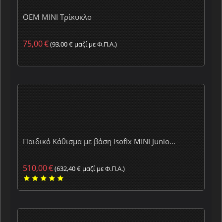
OEM MINI Τρίκυκλο
75,00
€
(
93,00
€
μαζί με Φ.Π.Α.)
Παιδικό Κάθισμα με βάση Isofix MINI Junio...
510,00
€
(
632,40
€
μαζί με Φ.Π.Α.)