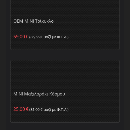
OEM MINI Τρίκυκλο
69,00
€
(
85,56
€
μαζί με Φ.Π.Α.)
MINI Μαξιλαράκι Κόσμου
25,00
€
(
31,00
€
μαζί με Φ.Π.Α.)