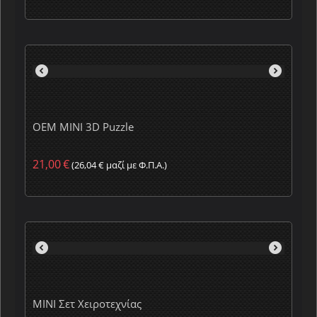
OEM MINI 3D Puzzle
21,00
€
(
26,04
€
μαζί με Φ.Π.Α.)
MINI Σετ Χειροτεχνίας