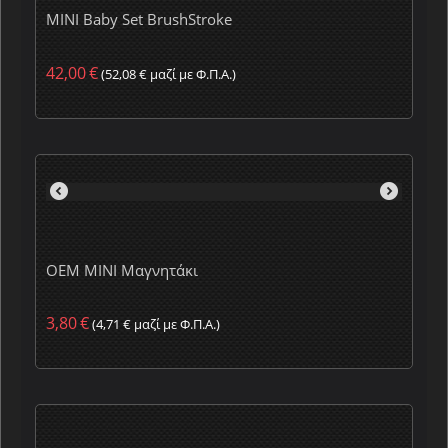
MINI Baby Set BrushStroke
42,00
€
(
52,08
€
μαζί με Φ.Π.Α.)
OEM MINI Μαγνητάκι
3,80
€
(
4,71
€
μαζί με Φ.Π.Α.)