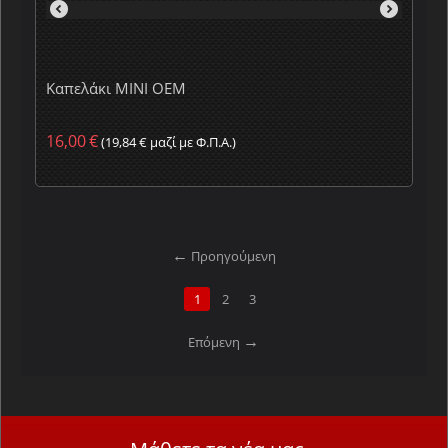
Καπελάκι MINI OEM
16,00
€
(
19,84
€
μαζί με Φ.Π.Α.)
Προηγούμενη
1
2
3
Επόμενη