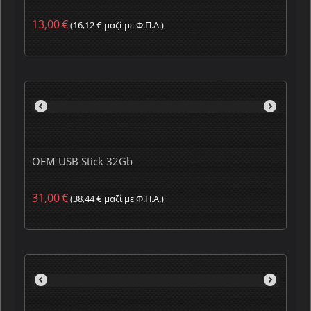
13,00
€
(
16,12
€
μαζί με Φ.Π.Α.)
OEM USB Stick 32Gb
31,00
€
(
38,44
€
μαζί με Φ.Π.Α.)