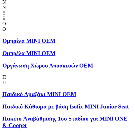
Ν
Ν
Ξ
Ξ
Ο
Ο
Ομπρέλα MINI OEM
Ομπρέλα MINI OEM
Οργάνωση Χώρου Αποσκευών OEM
Π
Π
Παιδικό Αμαξάκι MINI OEM
Παιδικό Κάθισμα με βάση Isofix MINI Junior Seat
Πακέτο Aναβάθμισης 1ου Sταδίου για MINI ONE
& Cooper