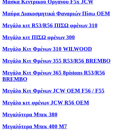
Μάσκα Κεντρικού Οργάνου F5x JCW
Μαύρα Διακοσμητικά Φαναριών Πίσω OEM
Μεγάλο κιτ R53/R56 ΠΙΣΩ φρένων 310
Μεγάλο κιτ ΠΙΣΩ φρένων 300
Μεγάλο Κιτ Φρένων 310 WILWOOD
Μεγάλο Κιτ Φρένων 355 R53/R56 BREMBO
Μεγάλο Κιτ Φρένων 365 8pistons R53/R56
BREMBO
Μεγάλο Κιτ Φρένων JCW OEM F56 / F55
Μεγάλο κιτ φρένων JCW R56 OEM
Μεγαλύτερα Μπεκ 380
Μεγαλύτερα Μπεκ 400 M7