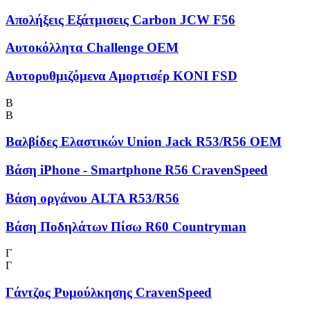
Απολήξεις Εξάτμισεις Carbon JCW F56
Αυτοκόλλητα Challenge OEM
Αυτορυθμιζόμενα Αμορτισέρ KONI FSD
Β
Β
Βαλβίδες Ελαστικών Union Jack R53/R56 OEM
Βάση iPhone - Smartphone R56 CravenSpeed
Βάση οργάνου ALTA R53/R56
Βάση Ποδηλάτων Πίσω R60 Countryman
Γ
Γ
Γάντζος Ρυμούλκησης CravenSpeed