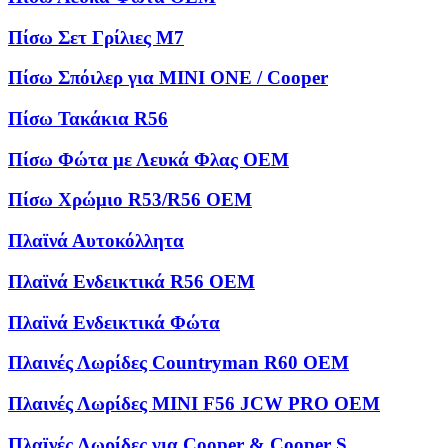
Πίσω Σετ Γρίλιες M7
Πίσω Σπόιλερ για MINI ONE / Cooper
Πίσω Τακάκια R56
Πίσω Φώτα με Λευκά Φλας OEM
Πίσω Χρώμιο R53/R56 OEM
Πλαϊνά Αυτοκόλλητα
Πλαϊνά Ενδεικτικά R56 OEM
Πλαϊνά Ενδεικτικά Φώτα
Πλαινές Λωρίδες Countryman R60 OEM
Πλαινές Λωρίδες MINI F56 JCW PRO OEM
Πλαϊνές Λωρίδες για Cooper & Cooper S