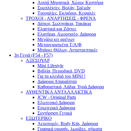
Λοιπά Μηχανικά, Χώρος Κινητήρα
Συμπλέκτες, Βολάν, Σαζμάν
Τροχαλίες, Εκ/φόροι, Κεφαλές
ΤΡΟΧΟΙ - ΑΝΑΡΤΗΣΕΙΣ - ΦΡΕΝΑ
Δίσκοι, Σωληνάκια, Τακάκια
Ελαστικά και Ζάντες
Ελατήρια, Αμορτισέρ, Διάφορα
Μεγάλα κιτ φρένων
Μεταχειρισμένα Τ/Α/Φ
Μπάρες Θόλων, Αντιστρεπτικές
3η Γενιά (F54 - F57)
ΑΞΕΣΟΥΑΡ
Mini Lifestyle
Βιβλία, Περιοδικά, DVD
Για τα κλειδιά του MINI !
Διάφορα Απαραίτητα
Καθαριστικά, Λάδια, Υγρά Διάφορα
ΑΥΘΕΝΤΙΚΑ ΑΝΤΑΛΛΑΚΤΙΚΑ
JCW - Original Parts
Εξωτερικό Διάφορα
Εσωτερικό Διάφορα
Συντήρηση Γενικά
ΕΞΩΤΕΡΙΚΟ
Αεροτομές, Body Kits, Διάφορα
Γραφικά οροφής, λωρίδες, σήματα