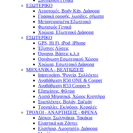
Συντήρηση Γενικά
ΕΞΩΤΕΡΙΚΟ
Αεροτομές, Body Kits, Διάφορα
Γραφικά οροφής, λωρίδες, σήματα
Μεταχειρισμένα Εξωτερικό
Φωτισμός Γενικά
Χρώμια, Εξωτερικό Διάφορα
ΕΣΩΤΕΡΙΚΟ
GPS, Hi Fi, iPod, iPhone
Έξυπνες Λύσεις
Όργανα, Βάσεις κ.λ.π
Οργάνωση Εσωτερικού Χώρου
Χρώμια, Εσωτερικό Διάφορα
ΜΗΧΑΝΙΚΑ - ΒΕΛΤΙΩΣΕΙΣ
Intercoolers, Ψυγεία, Συλλέκτες
Αναβάθμιση R50 ONE & Cooper
Αναβάθμιση R53 Cooper S
Εξατμίσεις, Φίλτρα
Λοιπά Μηχανικά, Χώρος Κινητήρα
Συμπλέκτες, Βολάν, Σαζμάν
Τροχαλίες, Εκ/φόροι, Κεφαλές
ΤΡΟΧΟΙ - ΑΝΑΡΤΗΣΕΙΣ - ΦΡΕΝΑ
Δίσκοι, Σωληνάκια, Τακάκια
Ελαστικά και Ζάντες
Ελατήρια, Αμορτισέρ, Διάφορα