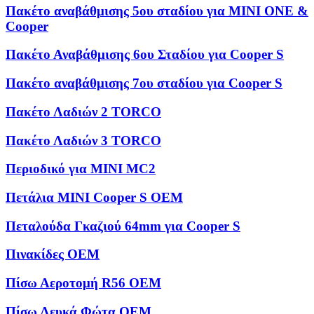
Πακέτο αναβάθμισης 5ου σταδίου για MINI ONE &
Cooper
Πακέτο Αναβάθμισης 6ου Σταδίου για Cooper S
Πακέτο αναβάθμισης 7ου σταδίου για Cooper S
Πακέτο Λαδιών 2 TORCO
Πακέτο Λαδιών 3 TORCO
Περιοδικό για MINI MC2
Πετάλια MINI Cooper S OEM
Πεταλούδα Γκαζιού 64mm για Cooper S
Πινακίδες OEM
Πίσω Αεροτομή R56 OEM
Πίσω Λευκά Φώτα OEM