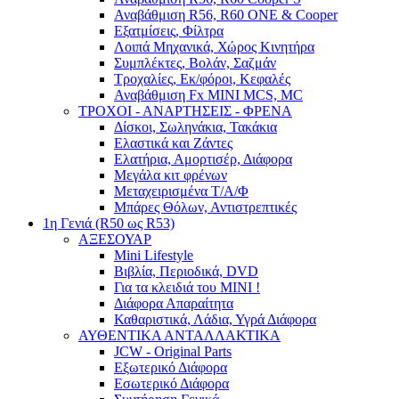
Αναβάθμιση R56, R60 ONE & Cooper
Εξατμίσεις, Φίλτρα
Λοιπά Μηχανικά, Χώρος Κινητήρα
Συμπλέκτες, Βολάν, Σαζμάν
Τροχαλίες, Εκ/φόροι, Κεφαλές
Αναβάθμιση Fx MINI MCS, MC
ΤΡΟΧΟΙ - ΑΝΑΡΤΗΣΕΙΣ - ΦΡΕΝΑ
Δίσκοι, Σωληνάκια, Τακάκια
Ελαστικά και Ζάντες
Ελατήρια, Αμορτισέρ, Διάφορα
Μεγάλα κιτ φρένων
Μεταχειρισμένα Τ/Α/Φ
Μπάρες Θόλων, Αντιστρεπτικές
1η Γενιά (R50 ως R53)
ΑΞΕΣΟΥΑΡ
Mini Lifestyle
Βιβλία, Περιοδικά, DVD
Για τα κλειδιά του MINI !
Διάφορα Απαραίτητα
Καθαριστικά, Λάδια, Υγρά Διάφορα
ΑΥΘΕΝΤΙΚΑ ΑΝΤΑΛΛΑΚΤΙΚΑ
JCW - Original Parts
Εξωτερικό Διάφορα
Εσωτερικό Διάφορα