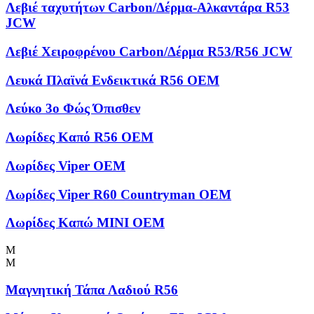
Λεβιέ ταχυτήτων Carbon/Δέρμα-Αλκαντάρα R53
JCW
Λεβιέ Χειροφρένου Carbon/Δέρμα R53/R56 JCW
Λευκά Πλαϊνά Ενδεικτικά R56 OEM
Λεύκο 3ο Φώς Όπισθεν
Λωρίδες Kαπό R56 OEM
Λωρίδες Viper OEM
Λωρίδες Viper R60 Countryman OEM
Λωρίδες Καπώ MINI OEM
Μ
Μ
Μαγνητική Τάπα Λαδιού R56