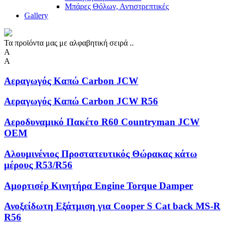
Μπάρες Θόλων, Αντιστρεπτικές
Gallery
Τα προϊόντα μας με αλφαβητική σειρά ..
Α
Α
Αεραγωγός Καπώ Carbon JCW
Αεραγωγός Καπώ Carbon JCW R56
Αεροδυναμικό Πακέτο R60 Countryman JCW
OEM
Αλουμινένιος Προστατευτικός Θώρακας κάτω
μέρους R53/R56
Αμορτισέρ Κινητήρα Engine Torque Damper
Ανοξείδωτη Eξάτμιση για Cooper S Cat back MS-R
R56