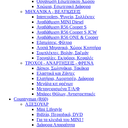
Οργάνωση Εσωτερικού Χώρου
Χρώμια, Εσωτερικό Διάφορα
ΜΗΧΑΝΙΚΑ - ΒΕΛΤΙΩΣΕΙΣ
Intercoolers, Ψυγεία, Συλλέκτες
Αναβάθμιση MINI Diesel
Αναβάθμιση R56 Cooper S
Αναβάθμιση R56 Cooper S JCW
Αναβάθμιση R56 ONE & Cooper
Εξατμίσεις, Φίλτρα
Λοιπά Μηχανικά, Χώρος Κινητήρα
Συμπλέκτες, Βολάν, Σαζμάν
Τροχαλίες, Εκ/φόροι, Κεφαλές
ΤΡΟΧΟΙ - ΑΝΑΡΤΗΣΕΙΣ - ΦΡΕΝΑ
Δίσκοι, Σωληνάκια, Τακάκια
Ελαστικά και Ζάντες
Ελατήρια, Αμορτισέρ, Διάφορα
Μεγάλα κιτ φρένων
Μεταχειρισμένα Τ/Α/Φ
Μπάρες Θόλων, Αντιστρεπτικές
Countryman (R60)
ΑΞΕΣΟΥΑΡ
Mini Lifestyle
Βιβλία, Περιοδικά, DVD
Για τα κλειδιά του MINI !
Διάφορα Απαραίτητα