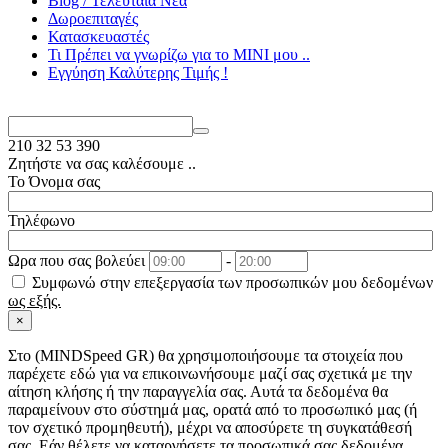
Blog / Τελευταία Νέα
Δωροεπιταγές
Κατασκευαστές
Τι Πρέπει να γνωρίζω για το MΙΝΙ μου ..
Εγγύηση Καλύτερης Τιμής !
210
32 53 390
Ζητήστε να σας καλέσουμε ..
Το Όνομα σας
Τηλέφωνο
Ωρα που σας βολεύει
-
Συμφωνώ στην επεξεργασία των προσωπικών μου δεδομένων
ως εξής.
×
Στo (MINDSpeed GR) θα χρησιμοποιήσουμε τα στοιχεία που
παρέχετε εδώ για να επικοινωνήσουμε μαζί σας σχετικά με την
αίτηση κλήσης ή την παραγγελία σας. Αυτά τα δεδομένα θα
παραμείνουν στο σύστημά μας, ορατά από το προσωπικό μας (ή
τον σχετικό προμηθευτή), μέχρι να αποσύρετε τη συγκατάθεσή
σας. Εάν θέλετε να καταργήσετε τα προσωπικά σας δεδομένα,