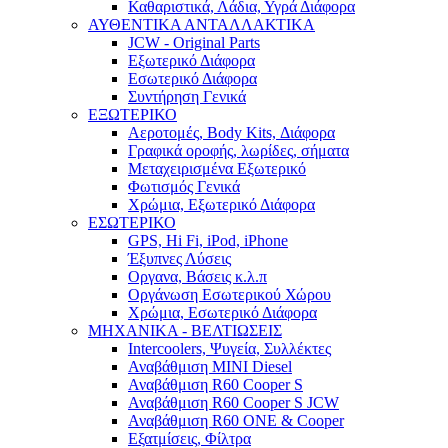
Καθαριστικά, Λάδια, Υγρά Διάφορα
ΑΥΘΕΝΤΙΚΑ ΑΝΤΑΛΛΑΚΤΙΚΑ
JCW - Original Parts
Εξωτερικό Διάφορα
Εσωτερικό Διάφορα
Συντήρηση Γενικά
ΕΞΩΤΕΡΙΚΟ
Αεροτομές, Body Kits, Διάφορα
Γραφικά οροφής, λωρίδες, σήματα
Μεταχειρισμένα Εξωτερικό
Φωτισμός Γενικά
Χρώμια, Εξωτερικό Διάφορα
ΕΣΩΤΕΡΙΚΟ
GPS, Hi Fi, iPod, iPhone
Έξυπνες Λύσεις
Οργανα, Βάσεις κ.λ.π
Οργάνωση Εσωτερικού Χώρου
Χρώμια, Εσωτερικό Διάφορα
ΜΗΧΑΝΙΚΑ - ΒΕΛΤΙΩΣΕΙΣ
Intercoolers, Ψυγεία, Συλλέκτες
Αναβάθμιση MINI Diesel
Αναβάθμιση R60 Cooper S
Αναβάθμιση R60 Cooper S JCW
Αναβάθμιση R60 ONE & Cooper
Εξατμίσεις, Φίλτρα