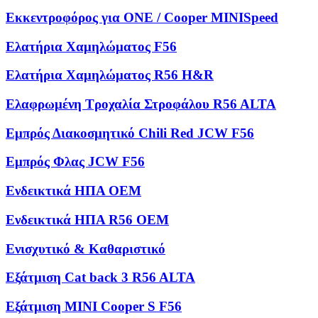
Εκκεντροφόρος για ONE / Cooper MINISpeed
Ελατήρια Χαμηλώματος F56
Ελατήρια Χαμηλώματος R56 H&R
Ελαφρωμένη Τροχαλία Στροφάλου R56 ALTA
Εμπρός Διακοσμητικό Chili Red JCW F56
Εμπρός Φλας JCW F56
Ενδεικτικά ΗΠΑ OEM
Ενδεικτικά ΗΠΑ R56 OEM
Ενισχυτικό & Καθαριστικό
Εξάτμιση Cat back 3 R56 ALTA
Εξάτμιση MINI Cooper S F56