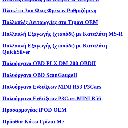
Πλακέτα 3ου Φως Φρένων Ρυθμιζόμενη
Πολλαπλές Λειτουργίες στο Τιμόνι OEM
Πολλαπλή Εξαγωγής (χταπόδι) με Καταλύτη MS-R
Πολλαπλή Εξαγωγής (χταπόδι) με Καταλύτη
QuickSilver
Πολυόργανο OBD PLX DM-200 OBDII
Πολυόργανο OBD ScanGaugeII
Πολυόργανο Ενδείξεων MINI R53 P3Cars
Πολυόργανο Ενδείξεων P3Cars MINI R56
Προσαρμογέας iPOD OEM
Πρόσθια Κάτω Γρίλια M7