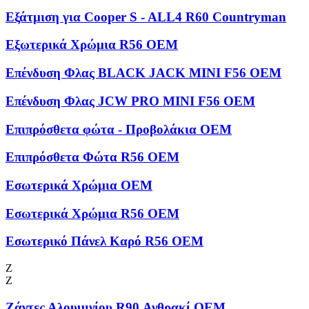
Εξάτμιση για Cooper S - ALL4 R60 Countryman
Εξωτερικά Χρώμια R56 OEM
Επένδυση Φλας BLACK JACK MINI F56 OEM
Επένδυση Φλας JCW PRO MINI F56 OEM
Επιπρόσθετα φώτα - Προβολάκια OEM
Επιπρόσθετα Φώτα R56 OEM
Εσωτερικά Χρώμια OEM
Εσωτερικά Χρώμια R56 OEM
Εσωτερικό Πάνελ Καρό R56 OEM
Ζ
Ζ
Ζάντες Αλουμινίου R90 Ανθρακί OEM