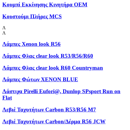
Κουμπί Εκκίνησης Κινητήρα OEM
Κουστούμι Πλήρες MCS
Λ
Λ
Λάμπες Xenon look R56
Λάμπες Φλας clear look R53/R56/R60
Λάμπες Φλας clear look R60 Countryman
Λάμπες Φώτων XENON BLUE
Λάστιχα Pirelli Eufori@, Dunlop SPsport Run on
Flat
Λεβιέ Ταχυτήτων Carbon R53/R56 M7
Λεβιέ Ταχυτήτων Carbon/Δέρμα R56 JCW