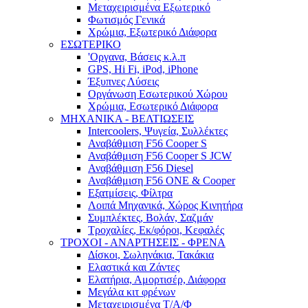
Μεταχειρισμένα Εξωτερικό
Φωτισμός Γενικά
Χρώμια, Εξωτερικό Διάφορα
ΕΣΩΤΕΡΙΚΟ
'Οργανα, Βάσεις κ.λ.π
GPS, Hi Fi, iPod, iPhone
Έξυπνες Λύσεις
Οργάνωση Εσωτερικού Χώρου
Χρώμια, Εσωτερικό Διάφορα
ΜΗΧΑΝΙΚΑ - ΒΕΛΤΙΩΣΕΙΣ
Intercoolers, Ψυγεία, Συλλέκτες
Αναβάθμιση F56 Cooper S
Αναβάθμιση F56 Cooper S JCW
Αναβάθμιση F56 Diesel
Αναβάθμιση F56 ONE & Cooper
Εξατμίσεις, Φίλτρα
Λοιπά Μηχανικά, Χώρος Κινητήρα
Συμπλέκτες, Βολάν, Σαζμάν
Τροχαλίες, Εκ/φόροι, Κεφαλές
ΤΡΟΧΟΙ - ΑΝΑΡΤΗΣΕΙΣ - ΦΡΕΝΑ
Δίσκοι, Σωληνάκια, Τακάκια
Ελαστικά και Ζάντες
Ελατήρια, Αμορτισέρ, Διάφορα
Μεγάλα κιτ φρένων
Μεταχειρισμένα Τ/Α/Φ