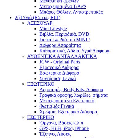
Μεγάλα κιτ φρένων
Μεταχειρισμένα Τ/Α/Φ
Μπάρες Θόλων, Αντιστρεπτικές
2η Γενιά (R55 ως R61)
ΑΞΕΣΟΥΑΡ
Mini Lifestyle
Βιβλία, Περιοδικά, DVD
Για τα κλειδιά του MINI !
Διάφορα Απαραίτητα
Καθαριστικά, Λάδια, Υγρά Διάφορα
ΑΥΘΕΝΤΙΚΑ ΑΝΤΑΛΛΑΚΤΙΚΑ
JCW - Original Parts
Εξωτερικό Διάφορα
Εσωτερικό Διάφορα
Συντήρηση Γενικά
ΕΞΩΤΕΡΙΚΟ
Αεροτομές, Body Kits, Διάφορα
Γραφικά οροφής, λωρίδες, σήματα
Μεταχειρισμένα Εξωτερικό
Φωτισμός Γενικά
Χρώμια, Εξωτερικό Διάφορα
ΕΣΩΤΕΡΙΚΟ
'Οργανα, Βάσεις κ.λ.π
GPS, Hi Fi, iPod, iPhone
Έξυπνες Λύσεις