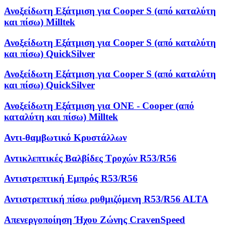
Ανοξείδωτη Εξάτμιση για Cooper S (από καταλύτη
και πίσω) Milltek
Ανοξείδωτη Εξάτμιση για Cooper S (από καταλύτη
και πίσω) QuickSilver
Ανοξείδωτη Εξάτμιση για Cooper S (από καταλύτη
και πίσω) QuickSilver
Ανοξείδωτη Εξάτμιση για ONE - Cooper (από
καταλύτη και πίσω) Milltek
Αντι-θαμβωτικό Κρυστάλλων
Αντικλεπτικές Βαλβίδες Τροχών R53/R56
Αντιστρεπτική Εμπρός R53/R56
Αντιστρεπτική πίσω ρυθμιζόμενη R53/R56 ALTA
Απενεργοποίηση Ήχου Ζώνης CravenSpeed