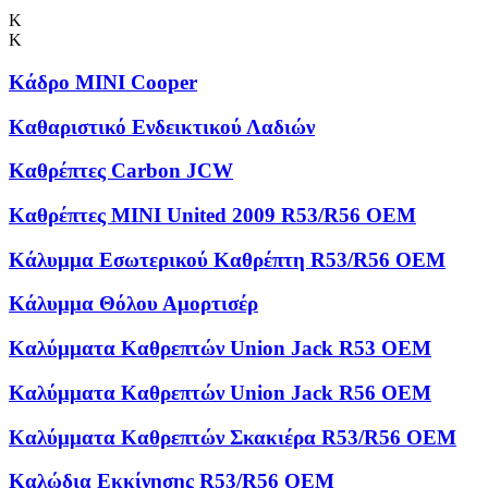
Κ
Κ
Κάδρο MINI Cooper
Καθαριστικό Ενδεικτικού Λαδιών
Καθρέπτες Carbon JCW
Καθρέπτες MINI United 2009 R53/R56 OEM
Κάλυμμα Εσωτερικού Καθρέπτη R53/R56 OEM
Κάλυμμα Θόλου Αμορτισέρ
Καλύμματα Kαθρεπτών Union Jack R53 OEM
Καλύμματα Καθρεπτών Union Jack R56 OEM
Καλύμματα Καθρεπτών Σκακιέρα R53/R56 OEM
Καλώδια Εκκίνησης R53/R56 OEM