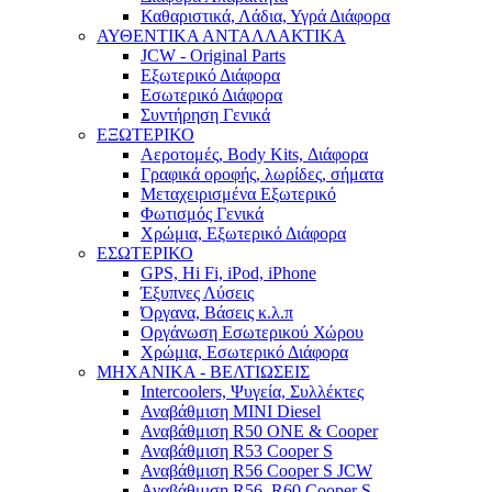
Καθαριστικά, Λάδια, Υγρά Διάφορα
ΑΥΘΕΝΤΙΚΑ ΑΝΤΑΛΛΑΚΤΙΚΑ
JCW - Original Parts
Εξωτερικό Διάφορα
Εσωτερικό Διάφορα
Συντήρηση Γενικά
ΕΞΩΤΕΡΙΚΟ
Αεροτομές, Body Kits, Διάφορα
Γραφικά οροφής, λωρίδες, σήματα
Μεταχειρισμένα Εξωτερικό
Φωτισμός Γενικά
Χρώμια, Εξωτερικό Διάφορα
ΕΣΩΤΕΡΙΚΟ
GPS, Hi Fi, iPod, iPhone
Έξυπνες Λύσεις
Όργανα, Βάσεις κ.λ.π
Οργάνωση Εσωτερικού Χώρου
Χρώμια, Εσωτερικό Διάφορα
ΜΗΧΑΝΙΚΑ - ΒΕΛΤΙΩΣΕΙΣ
Intercoolers, Ψυγεία, Συλλέκτες
Αναβάθμιση MINI Diesel
Αναβάθμιση R50 ONE & Cooper
Αναβάθμιση R53 Cooper S
Αναβάθμιση R56 Cooper S JCW
Αναβάθμιση R56, R60 Cooper S