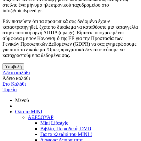
στείλτε ένα μήνυμα ηλεκτρονικού ταχυδρομείου στο
info@mindspeed.gr.
Εάν πιστεύετε ότι τα προσωπικά σας δεδομένα έχουν
καταστρατηγηθεί, έχετε το δικαίωμα να καταθέσετε μια καταγγελία
στην εποπτική αρχή ΑΠΠΔ (dpa.gr). Είμαστε υποχρεωμένοι
σύμφωνα με τον Κανονισμό της ΕΕ για την Προστασία των
Γενικών Προσωπικών Δεδομένων (GDPR) να σας ενημερώσουμε
για αυτό το δικαίωμα. Όμως πραγματικά δεν σκοπεύουμε να
καταχραστούμε τα δεδομένα σας.
Υποβολή
Άδειο καλάθι
Άδειο καλάθι
Στο Καλάθι
Ταμείο
Μενού
Ολα τα ΜΙΝΙ
ΑΞΕΣΟΥΑΡ
Mini Lifestyle
Βιβλία, Περιοδικά, DVD
Για τα κλειδιά του MINI !
Διάφορα Απαραίτητα