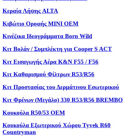
Κεραία Λήψης ALTA
Κιβώτιο Οροφής MINI OEM
Κινέζικα Ιδεογράμματα Born Wild
Κιτ Βολάν / Συμπλέκτη για Cooper S ACT
Κιτ Εισαγωγής Αέρα K&N F55 / F56
Κιτ Καθαρισμού Φίλτρων R53/R56
Κιτ Προστασίας του Δερμάτινου Εσωτερικού
Κιτ Φρένων (Μεγάλο) 330 R53/R56 BREMBO
Κουκούλα R50/53 OEM
Κουκούλα Εξωτερικού Χώρου Tyvek R60
Countryman