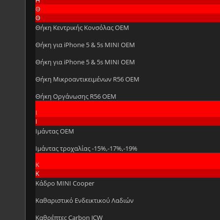
Θ
Θ
Θήκη Kεντρικής Kονσόλας OEM
Θήκη για iPhone 5 & 5s MINI OEM
Θήκη για iPhone 5 & 5s MINI OEM
Θήκη Μικροαντικειμένων R56 OEM
Θήκη Οργάνωσης R56 OEM
Ι
Ι
Ιμάντας OEM
Ιμάντας τροχαλίας -15%,-17%,-19%
Κ
Κ
Κάδρο MINI Cooper
Καθαριστικό Ενδεικτικού Λαδιών
Καθρέπτες Carbon JCW