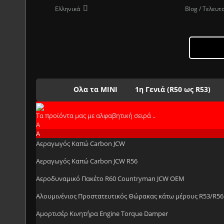
Ελληνικά
Blog / Τελευτ
Ολα τα ΜΙΝΙ
1η Γενιά (R50 ως R53)
Τα προϊόντα μας με αλφαβητική σειρά ..
Α
Α
Αεραγωγός Καπώ Carbon JCW
Αεραγωγός Καπώ Carbon JCW R56
Αεροδυναμικό Πακέτο R60 Countryman JCW OEM
Αλουμινένιος Προστατευτικός Θώρακας κάτω μέρους R53/R56
Αμορτισέρ Κινητήρα Engine Torque Damper