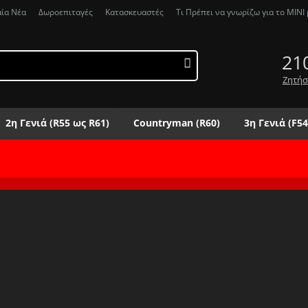
αία Νέα
Δωροεπιταγές
Κατασκευαστές
Τι Πρέπει να γνωρίζω για το MΙΝΙ μ
21
Ζητήσ
2η Γενιά (R55 ως R61)
Countryman (R60)
3η Γενιά (F54