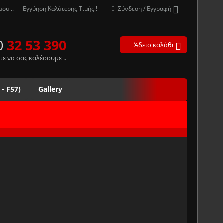
ου ..
Εγγύηση Καλύτερης Τιμής !
Σύνδεση / Εγγραφή
0
32 53 390
Άδειο καλάθι
τε να σας καλέσουμε ..
 - F57)
Gallery