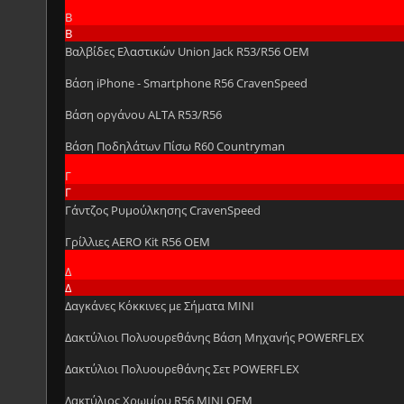
Β
Β
Βαλβίδες Ελαστικών Union Jack R53/R56 OEM
Βάση iPhone - Smartphone R56 CravenSpeed
Βάση οργάνου ALTA R53/R56
Βάση Ποδηλάτων Πίσω R60 Countryman
Γ
Γ
Γάντζος Ρυμούλκησης CravenSpeed
Γρίλλιες AERO Kit R56 OEM
Δ
Δ
Δαγκάνες Κόκκινες με Σήματα MINI
Δακτύλιοι Πολυουρεθάνης Βάση Μηχανής POWERFLEX
Δακτύλιοι Πολυουρεθάνης Σετ POWERFLEX
Δακτύλιος Χρωμίου R56 MINI OEM