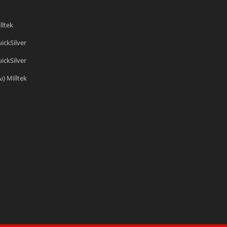
lltek
ickSilver
ickSilver
) Milltek