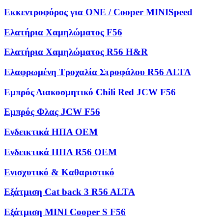
Εκκεντροφόρος για ONE / Cooper MINISpeed
Ελατήρια Χαμηλώματος F56
Ελατήρια Χαμηλώματος R56 H&R
Ελαφρωμένη Τροχαλία Στροφάλου R56 ALTA
Εμπρός Διακοσμητικό Chili Red JCW F56
Εμπρός Φλας JCW F56
Ενδεικτικά ΗΠΑ OEM
Ενδεικτικά ΗΠΑ R56 OEM
Ενισχυτικό & Καθαριστικό
Εξάτμιση Cat back 3 R56 ALTA
Εξάτμιση MINI Cooper S F56