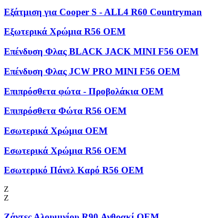
Εξάτμιση για Cooper S - ALL4 R60 Countryman
Εξωτερικά Χρώμια R56 OEM
Επένδυση Φλας BLACK JACK MINI F56 OEM
Επένδυση Φλας JCW PRO MINI F56 OEM
Επιπρόσθετα φώτα - Προβολάκια OEM
Επιπρόσθετα Φώτα R56 OEM
Εσωτερικά Χρώμια OEM
Εσωτερικά Χρώμια R56 OEM
Εσωτερικό Πάνελ Καρό R56 OEM
Ζ
Ζ
Ζάντες Αλουμινίου R90 Ανθρακί OEM