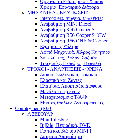
Οργάνωση Εσωτερικού Χώρου
Χρώμια, Εσωτερικό Διάφορα
ΜΗΧΑΝΙΚΑ - ΒΕΛΤΙΩΣΕΙΣ
Intercoolers, Ψυγεία, Συλλέκτες
Αναβάθμιση MINI Diesel
Αναβάθμιση R56 Cooper S
Αναβάθμιση R56 Cooper S JCW
Αναβάθμιση R56 ONE & Cooper
Εξατμίσεις, Φίλτρα
Λοιπά Μηχανικά, Χώρος Κινητήρα
Συμπλέκτες, Βολάν, Σαζμάν
Τροχαλίες, Εκ/φόροι, Κεφαλές
ΤΡΟΧΟΙ - ΑΝΑΡΤΗΣΕΙΣ - ΦΡΕΝΑ
Δίσκοι, Σωληνάκια, Τακάκια
Ελαστικά και Ζάντες
Ελατήρια, Αμορτισέρ, Διάφορα
Μεγάλα κιτ φρένων
Μεταχειρισμένα Τ/Α/Φ
Μπάρες Θόλων, Αντιστρεπτικές
Countryman (R60)
ΑΞΕΣΟΥΑΡ
Mini Lifestyle
Βιβλία, Περιοδικά, DVD
Για τα κλειδιά του MINI !
Διάφορα Απαραίτητα