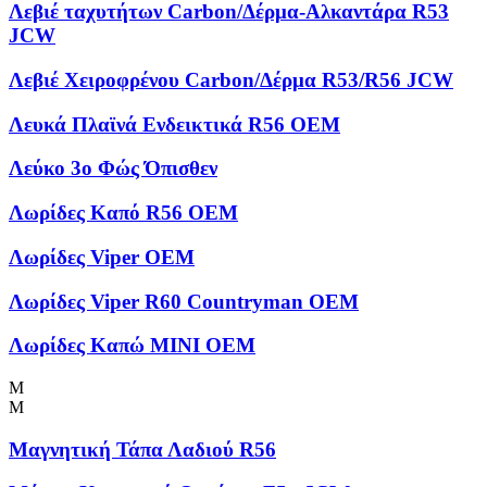
Λεβιέ ταχυτήτων Carbon/Δέρμα-Αλκαντάρα R53
JCW
Λεβιέ Χειροφρένου Carbon/Δέρμα R53/R56 JCW
Λευκά Πλαϊνά Ενδεικτικά R56 OEM
Λεύκο 3ο Φώς Όπισθεν
Λωρίδες Kαπό R56 OEM
Λωρίδες Viper OEM
Λωρίδες Viper R60 Countryman OEM
Λωρίδες Καπώ MINI OEM
Μ
Μ
Μαγνητική Τάπα Λαδιού R56