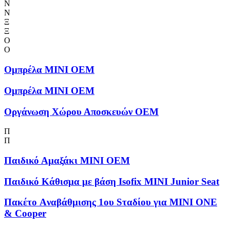
Ν
Ν
Ξ
Ξ
Ο
Ο
Ομπρέλα MINI OEM
Ομπρέλα MINI OEM
Οργάνωση Χώρου Αποσκευών OEM
Π
Π
Παιδικό Αμαξάκι MINI OEM
Παιδικό Κάθισμα με βάση Isofix MINI Junior Seat
Πακέτο Aναβάθμισης 1ου Sταδίου για MINI ONE
& Cooper