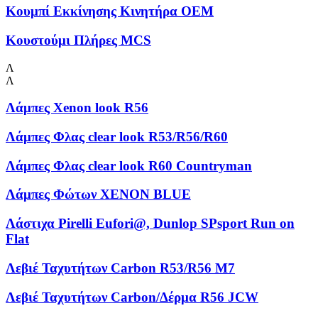
Κουμπί Εκκίνησης Κινητήρα OEM
Κουστούμι Πλήρες MCS
Λ
Λ
Λάμπες Xenon look R56
Λάμπες Φλας clear look R53/R56/R60
Λάμπες Φλας clear look R60 Countryman
Λάμπες Φώτων XENON BLUE
Λάστιχα Pirelli Eufori@, Dunlop SPsport Run on
Flat
Λεβιέ Ταχυτήτων Carbon R53/R56 M7
Λεβιέ Ταχυτήτων Carbon/Δέρμα R56 JCW