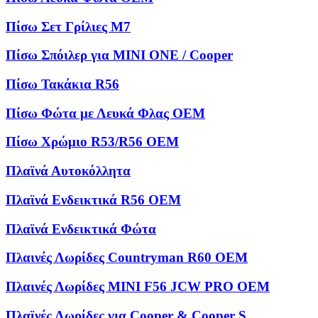
Πίσω Σετ Γρίλιες M7
Πίσω Σπόιλερ για MINI ONE / Cooper
Πίσω Τακάκια R56
Πίσω Φώτα με Λευκά Φλας OEM
Πίσω Χρώμιο R53/R56 OEM
Πλαϊνά Αυτοκόλλητα
Πλαϊνά Ενδεικτικά R56 OEM
Πλαϊνά Ενδεικτικά Φώτα
Πλαινές Λωρίδες Countryman R60 OEM
Πλαινές Λωρίδες MINI F56 JCW PRO OEM
Πλαϊνές Λωρίδες για Cooper & Cooper S