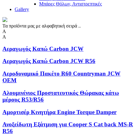
Μπάρες Θόλων, Αντιστρεπτικές
Gallery
Τα προϊόντα μας με αλφαβητική σειρά ..
Α
Α
Αεραγωγός Καπώ Carbon JCW
Αεραγωγός Καπώ Carbon JCW R56
Αεροδυναμικό Πακέτο R60 Countryman JCW
OEM
Αλουμινένιος Προστατευτικός Θώρακας κάτω
μέρους R53/R56
Αμορτισέρ Κινητήρα Engine Torque Damper
Ανοξείδωτη Eξάτμιση για Cooper S Cat back MS-R
R56