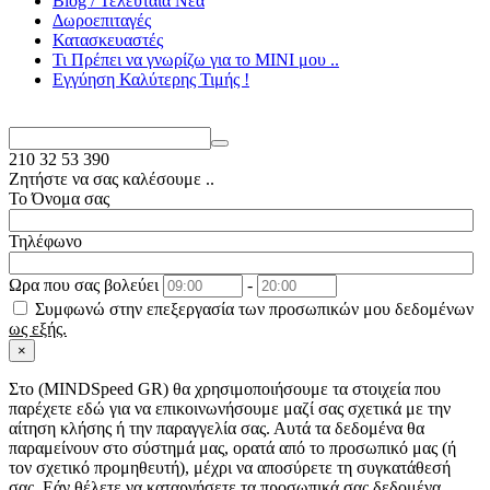
Blog / Τελευταία Νέα
Δωροεπιταγές
Κατασκευαστές
Τι Πρέπει να γνωρίζω για το MΙΝΙ μου ..
Εγγύηση Καλύτερης Τιμής !
210
32 53 390
Ζητήστε να σας καλέσουμε ..
Το Όνομα σας
Τηλέφωνο
Ωρα που σας βολεύει
-
Συμφωνώ στην επεξεργασία των προσωπικών μου δεδομένων
ως εξής.
×
Στo (MINDSpeed GR) θα χρησιμοποιήσουμε τα στοιχεία που
παρέχετε εδώ για να επικοινωνήσουμε μαζί σας σχετικά με την
αίτηση κλήσης ή την παραγγελία σας. Αυτά τα δεδομένα θα
παραμείνουν στο σύστημά μας, ορατά από το προσωπικό μας (ή
τον σχετικό προμηθευτή), μέχρι να αποσύρετε τη συγκατάθεσή
σας. Εάν θέλετε να καταργήσετε τα προσωπικά σας δεδομένα,