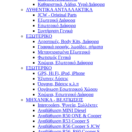
Καθαριστικά, Λάδια, Υγρά Διάφορα
ΑΥΘΕΝΤΙΚΑ ΑΝΤΑΛΛΑΚΤΙΚΑ
JCW - Original Parts
Εξωτερικό Διάφορα
Εσωτερικό Διάφορα
Συντήρηση Γενικά
ΕΞΩΤΕΡΙΚΟ
Αεροτομές, Body Kits, Διάφορα
Γραφικά οροφής, λωρίδες, σήματα
Μεταχειρισμένα Εξωτερικό
Φωτισμός Γενικά
Χρώμια, Εξωτερικό Διάφορα
ΕΣΩΤΕΡΙΚΟ
GPS, Hi Fi, iPod, iPhone
Έξυπνες Λύσεις
Όργανα, Βάσεις κ.λ.π
Οργάνωση Εσωτερικού Χώρου
Χρώμια, Εσωτερικό Διάφορα
ΜΗΧΑΝΙΚΑ - ΒΕΛΤΙΩΣΕΙΣ
Intercoolers, Ψυγεία, Συλλέκτες
Αναβάθμιση MINI Diesel
Αναβάθμιση R50 ONE & Cooper
Αναβάθμιση R53 Cooper S
Αναβάθμιση R56 Cooper S JCW
Αναβάθμιση R56, R60 Cooper S