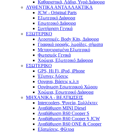
Καθαριστικά, Λάδια, Υγρά Διάφορα
ΑΥΘΕΝΤΙΚΑ ΑΝΤΑΛΛΑΚΤΙΚΑ
JCW - Original Parts
Εξωτερικό Διάφορα
Εσωτερικό Διάφορα
Συντήρηση Γενικά
ΕΞΩΤΕΡΙΚΟ
Αεροτομές, Body Kits, Διάφορα
Γραφικά οροφής, λωρίδες, σήματα
Μεταχειρισμένα Εξωτερικό
Φωτισμός Γενικά
Χρώμια, Εξωτερικό Διάφορα
ΕΣΩΤΕΡΙΚΟ
GPS, Hi Fi, iPod, iPhone
Έξυπνες Λύσεις
Οργανα, Βάσεις κ.λ.π
Οργάνωση Εσωτερικού Χώρου
Χρώμια, Εσωτερικό Διάφορα
ΜΗΧΑΝΙΚΑ - ΒΕΛΤΙΩΣΕΙΣ
Intercoolers, Ψυγεία, Συλλέκτες
Αναβάθμιση MINI Diesel
Αναβάθμιση R60 Cooper S
Αναβάθμιση R60 Cooper S JCW
Αναβάθμιση R60 ONE & Cooper
Εξατμίσεις, Φίλτρα