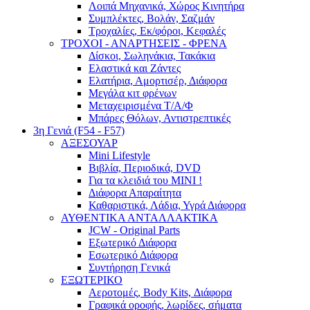
Λοιπά Μηχανικά, Χώρος Κινητήρα
Συμπλέκτες, Βολάν, Σαζμάν
Τροχαλίες, Εκ/φόροι, Κεφαλές
ΤΡΟΧΟΙ - ΑΝΑΡΤΗΣΕΙΣ - ΦΡΕΝΑ
Δίσκοι, Σωληνάκια, Τακάκια
Ελαστικά και Ζάντες
Ελατήρια, Αμορτισέρ, Διάφορα
Μεγάλα κιτ φρένων
Μεταχειρισμένα Τ/Α/Φ
Μπάρες Θόλων, Αντιστρεπτικές
3η Γενιά (F54 - F57)
ΑΞΕΣΟΥΑΡ
Mini Lifestyle
Βιβλία, Περιοδικά, DVD
Για τα κλειδιά του MINI !
Διάφορα Απαραίτητα
Καθαριστικά, Λάδια, Υγρά Διάφορα
ΑΥΘΕΝΤΙΚΑ ΑΝΤΑΛΛΑΚΤΙΚΑ
JCW - Original Parts
Εξωτερικό Διάφορα
Εσωτερικό Διάφορα
Συντήρηση Γενικά
ΕΞΩΤΕΡΙΚΟ
Αεροτομές, Body Kits, Διάφορα
Γραφικά οροφής, λωρίδες, σήματα