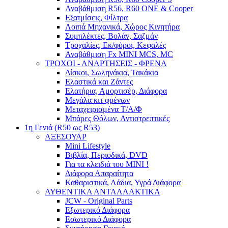
Αναβάθμιση R56, R60 ONE & Cooper
Εξατμίσεις, Φίλτρα
Λοιπά Μηχανικά, Χώρος Κινητήρα
Συμπλέκτες, Βολάν, Σαζμάν
Τροχαλίες, Εκ/φόροι, Κεφαλές
Αναβάθμιση Fx MINI MCS, MC
ΤΡΟΧΟΙ - ΑΝΑΡΤΗΣΕΙΣ - ΦΡΕΝΑ
Δίσκοι, Σωληνάκια, Τακάκια
Ελαστικά και Ζάντες
Ελατήρια, Αμορτισέρ, Διάφορα
Μεγάλα κιτ φρένων
Μεταχειρισμένα Τ/Α/Φ
Μπάρες Θόλων, Αντιστρεπτικές
1η Γενιά (R50 ως R53)
ΑΞΕΣΟΥΑΡ
Mini Lifestyle
Βιβλία, Περιοδικά, DVD
Για τα κλειδιά του MINI !
Διάφορα Απαραίτητα
Καθαριστικά, Λάδια, Υγρά Διάφορα
ΑΥΘΕΝΤΙΚΑ ΑΝΤΑΛΛΑΚΤΙΚΑ
JCW - Original Parts
Εξωτερικό Διάφορα
Εσωτερικό Διάφορα