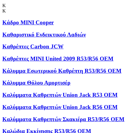
Κ
Κ
Κάδρο MINI Cooper
Καθαριστικό Ενδεικτικού Λαδιών
Καθρέπτες Carbon JCW
Καθρέπτες MINI United 2009 R53/R56 OEM
Κάλυμμα Εσωτερικού Καθρέπτη R53/R56 OEM
Κάλυμμα Θόλου Αμορτισέρ
Καλύμματα Kαθρεπτών Union Jack R53 OEM
Καλύμματα Καθρεπτών Union Jack R56 OEM
Καλύμματα Καθρεπτών Σκακιέρα R53/R56 OEM
Καλώδια Εκκίνησης R53/R56 OEM