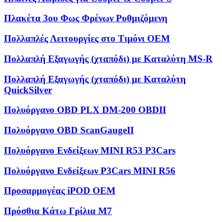
Πλακέτα 3ου Φως Φρένων Ρυθμιζόμενη
Πολλαπλές Λειτουργίες στο Τιμόνι OEM
Πολλαπλή Εξαγωγής (χταπόδι) με Καταλύτη MS-R
Πολλαπλή Εξαγωγής (χταπόδι) με Καταλύτη
QuickSilver
Πολυόργανο OBD PLX DM-200 OBDII
Πολυόργανο OBD ScanGaugeII
Πολυόργανο Ενδείξεων MINI R53 P3Cars
Πολυόργανο Ενδείξεων P3Cars MINI R56
Προσαρμογέας iPOD OEM
Πρόσθια Κάτω Γρίλια M7