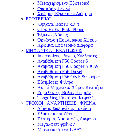
Μεταχειρισμένα Εξωτερικό
Φωτισμός Γενικά
Χρώμια, Εξωτερικό Διάφορα
ΕΣΩΤΕΡΙΚΟ
'Οργανα, Βάσεις κ.λ.π
GPS, Hi Fi, iPod, iPhone
Έξυπνες Λύσεις
Οργάνωση Εσωτερικού Χώρου
Χρώμια, Εσωτερικό Διάφορα
ΜΗΧΑΝΙΚΑ - ΒΕΛΤΙΩΣΕΙΣ
Intercoolers, Ψυγεία, Συλλέκτες
Αναβάθμιση F56 Cooper S
Αναβάθμιση F56 Cooper S JCW
Αναβάθμιση F56 Diesel
Αναβάθμιση F56 ONE & Cooper
Εξατμίσεις, Φίλτρα
Λοιπά Μηχανικά, Χώρος Κινητήρα
Συμπλέκτες, Βολάν, Σαζμάν
Τροχαλίες, Εκ/φόροι, Κεφαλές
ΤΡΟΧΟΙ - ΑΝΑΡΤΗΣΕΙΣ - ΦΡΕΝΑ
Δίσκοι, Σωληνάκια, Τακάκια
Ελαστικά και Ζάντες
Ελατήρια, Αμορτισέρ, Διάφορα
Μεγάλα κιτ φρένων
Μεταχειρισμένα Τ/Α/Φ