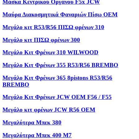
Μάσκα Κεντρικού Οργάνου F5x JCW
Μαύρα Διακοσμητικά Φαναριών Πίσω OEM
Μεγάλο κιτ R53/R56 ΠΙΣΩ φρένων 310
Μεγάλο κιτ ΠΙΣΩ φρένων 300
Μεγάλο Κιτ Φρένων 310 WILWOOD
Μεγάλο Κιτ Φρένων 355 R53/R56 BREMBO
Μεγάλο Κιτ Φρένων 365 8pistons R53/R56
BREMBO
Μεγάλο Κιτ Φρένων JCW OEM F56 / F55
Μεγάλο κιτ φρένων JCW R56 OEM
Μεγαλύτερα Μπεκ 380
Μεγαλύτερα Μπεκ 400 M7