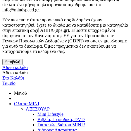
στείλτε ένα μήνυμα ηλεκτρονικού ταχυδρομείου στο
info@mindspeed.gr.
Εάν πιστεύετε ότι τα προσωπικά σας δεδομένα έχουν
καταστρατηγηθεί, έχετε το δικαίωμα να καταθέσετε μια καταγγελία
στην εποπτική αρχή ΑΠΠΔ (dpa.gr). Είμαστε υποχρεωμένοι
σύμφωνα με τον Κανονισμό της ΕΕ για την Προστασία των
Γενικών Προσωπικών Δεδομένων (GDPR) να σας ενημερώσουμε
για αυτό το δικαίωμα. Όμως πραγματικά δεν σκοπεύουμε να
καταχραστούμε τα δεδομένα σας.
Υποβολή
Άδειο καλάθι
Άδειο καλάθι
Στο Καλάθι
Ταμείο
Μενού
Ολα τα ΜΙΝΙ
ΑΞΕΣΟΥΑΡ
Mini Lifestyle
Βιβλία, Περιοδικά, DVD
Για τα κλειδιά του MINI !
Διάφορα Απαραίτητα