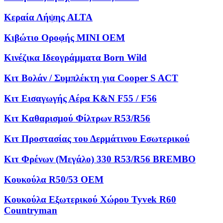
Κεραία Λήψης ALTA
Κιβώτιο Οροφής MINI OEM
Κινέζικα Ιδεογράμματα Born Wild
Κιτ Βολάν / Συμπλέκτη για Cooper S ACT
Κιτ Εισαγωγής Αέρα K&N F55 / F56
Κιτ Καθαρισμού Φίλτρων R53/R56
Κιτ Προστασίας του Δερμάτινου Εσωτερικού
Κιτ Φρένων (Μεγάλο) 330 R53/R56 BREMBO
Κουκούλα R50/53 OEM
Κουκούλα Εξωτερικού Χώρου Tyvek R60
Countryman