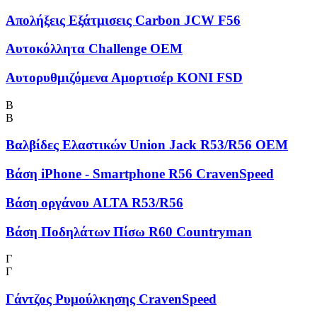
Απολήξεις Εξάτμισεις Carbon JCW F56
Αυτοκόλλητα Challenge OEM
Αυτορυθμιζόμενα Αμορτισέρ KONI FSD
Β
Β
Βαλβίδες Ελαστικών Union Jack R53/R56 OEM
Βάση iPhone - Smartphone R56 CravenSpeed
Βάση οργάνου ALTA R53/R56
Βάση Ποδηλάτων Πίσω R60 Countryman
Γ
Γ
Γάντζος Ρυμούλκησης CravenSpeed