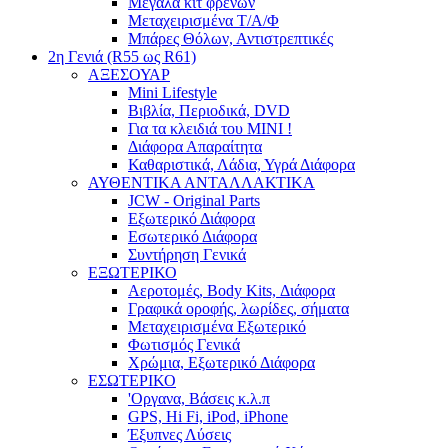
Μεγάλα κιτ φρένων
Μεταχειρισμένα Τ/Α/Φ
Μπάρες Θόλων, Αντιστρεπτικές
2η Γενιά (R55 ως R61)
ΑΞΕΣΟΥΑΡ
Mini Lifestyle
Βιβλία, Περιοδικά, DVD
Για τα κλειδιά του MINI !
Διάφορα Απαραίτητα
Καθαριστικά, Λάδια, Υγρά Διάφορα
ΑΥΘΕΝΤΙΚΑ ΑΝΤΑΛΛΑΚΤΙΚΑ
JCW - Original Parts
Εξωτερικό Διάφορα
Εσωτερικό Διάφορα
Συντήρηση Γενικά
ΕΞΩΤΕΡΙΚΟ
Αεροτομές, Body Kits, Διάφορα
Γραφικά οροφής, λωρίδες, σήματα
Μεταχειρισμένα Εξωτερικό
Φωτισμός Γενικά
Χρώμια, Εξωτερικό Διάφορα
ΕΣΩΤΕΡΙΚΟ
'Οργανα, Βάσεις κ.λ.π
GPS, Hi Fi, iPod, iPhone
Έξυπνες Λύσεις