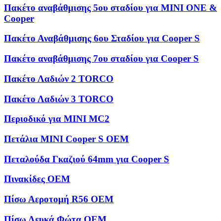
Πακέτο αναβάθμισης 5ου σταδίου για MINI ONE &
Cooper
Πακέτο Αναβάθμισης 6ου Σταδίου για Cooper S
Πακέτο αναβάθμισης 7ου σταδίου για Cooper S
Πακέτο Λαδιών 2 TORCO
Πακέτο Λαδιών 3 TORCO
Περιοδικό για MINI MC2
Πετάλια MINI Cooper S OEM
Πεταλούδα Γκαζιού 64mm για Cooper S
Πινακίδες OEM
Πίσω Αεροτομή R56 OEM
Πίσω Λευκά Φώτα OEM