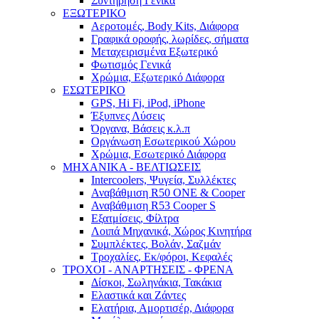
Συντήρηση Γενικά
ΕΞΩΤΕΡΙΚΟ
Αεροτομές, Body Kits, Διάφορα
Γραφικά οροφής, λωρίδες, σήματα
Μεταχειρισμένα Εξωτερικό
Φωτισμός Γενικά
Χρώμια, Εξωτερικό Διάφορα
ΕΣΩΤΕΡΙΚΟ
GPS, Hi Fi, iPod, iPhone
Έξυπνες Λύσεις
Όργανα, Βάσεις κ.λ.π
Οργάνωση Εσωτερικού Χώρου
Χρώμια, Εσωτερικό Διάφορα
ΜΗΧΑΝΙΚΑ - ΒΕΛΤΙΩΣΕΙΣ
Intercoolers, Ψυγεία, Συλλέκτες
Αναβάθμιση R50 ONE & Cooper
Αναβάθμιση R53 Cooper S
Εξατμίσεις, Φίλτρα
Λοιπά Μηχανικά, Χώρος Κινητήρα
Συμπλέκτες, Βολάν, Σαζμάν
Τροχαλίες, Εκ/φόροι, Κεφαλές
ΤΡΟΧΟΙ - ΑΝΑΡΤΗΣΕΙΣ - ΦΡΕΝΑ
Δίσκοι, Σωληνάκια, Τακάκια
Ελαστικά και Ζάντες
Ελατήρια, Αμορτισέρ, Διάφορα