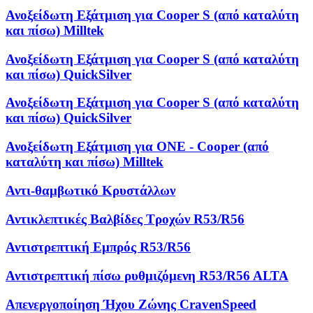
Ανοξείδωτη Εξάτμιση για Cooper S (από καταλύτη
και πίσω) Milltek
Ανοξείδωτη Εξάτμιση για Cooper S (από καταλύτη
και πίσω) QuickSilver
Ανοξείδωτη Εξάτμιση για Cooper S (από καταλύτη
και πίσω) QuickSilver
Ανοξείδωτη Εξάτμιση για ONE - Cooper (από
καταλύτη και πίσω) Milltek
Αντι-θαμβωτικό Κρυστάλλων
Αντικλεπτικές Βαλβίδες Τροχών R53/R56
Αντιστρεπτική Εμπρός R53/R56
Αντιστρεπτική πίσω ρυθμιζόμενη R53/R56 ALTA
Απενεργοποίηση Ήχου Ζώνης CravenSpeed