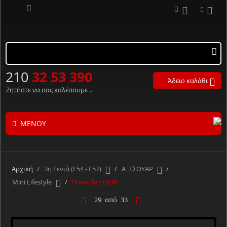
210
32 53 390
Άδειο καλάθι
Ζητήστε να σας καλέσουμε ..
ΜΕΝΟΎ
Τα προϊόντα μας με αλφαβητική σειρά ..
Α
Β
Γ
Δ
Ε
Ζ
Η
Θ
Ι
Κ
Λ
Αρχική
/
3η Γενιά (F54 - F57)
/
ΑΞΕΣΟΥΑΡ
/
Μ
Ν
Ξ
Ο
Π
Ρ
Σ
Τ
Υ
Φ
Χ
Mini Lifestyle
/
Πινακίδες OEM
Ψ
Ω
#
29
από
33