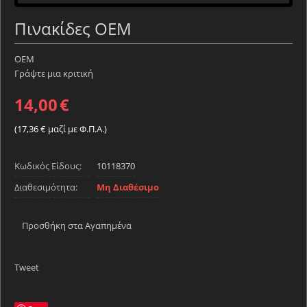
Πινακίδες OEM
OEM
Γράψτε μια κριτική
14,00
€
(
17,36
€
μαζί με Φ.Π.Α.)
Κωδικός Είδους:
10118370
Διαθεσιμότητα:
Μη Διαθέσιμο
Προσθήκη στα Αγαπημένα
Tweet