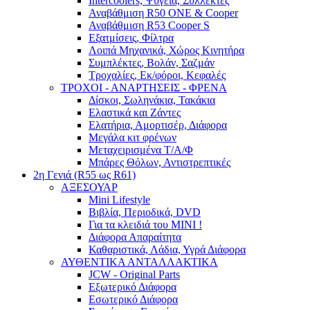
Intercoolers, Ψυγεία, Συλλέκτες
Αναβάθμιση R50 ONE & Cooper
Αναβάθμιση R53 Cooper S
Εξατμίσεις, Φίλτρα
Λοιπά Μηχανικά, Χώρος Κινητήρα
Συμπλέκτες, Βολάν, Σαζμάν
Τροχαλίες, Εκ/φόροι, Κεφαλές
ΤΡΟΧΟΙ - ΑΝΑΡΤΗΣΕΙΣ - ΦΡΕΝΑ
Δίσκοι, Σωληνάκια, Τακάκια
Ελαστικά και Ζάντες
Ελατήρια, Αμορτισέρ, Διάφορα
Μεγάλα κιτ φρένων
Μεταχειρισμένα Τ/Α/Φ
Μπάρες Θόλων, Αντιστρεπτικές
2η Γενιά (R55 ως R61)
ΑΞΕΣΟΥΑΡ
Mini Lifestyle
Βιβλία, Περιοδικά, DVD
Για τα κλειδιά του MINI !
Διάφορα Απαραίτητα
Καθαριστικά, Λάδια, Υγρά Διάφορα
ΑΥΘΕΝΤΙΚΑ ΑΝΤΑΛΛΑΚΤΙΚΑ
JCW - Original Parts
Εξωτερικό Διάφορα
Εσωτερικό Διάφορα