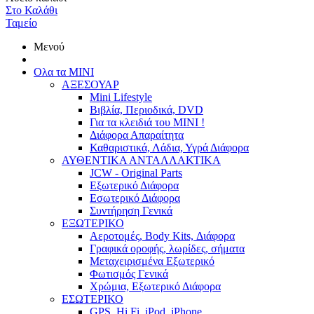
Στο Καλάθι
Ταμείο
Μενού
Ολα τα ΜΙΝΙ
ΑΞΕΣΟΥΑΡ
Mini Lifestyle
Βιβλία, Περιοδικά, DVD
Για τα κλειδιά του MINI !
Διάφορα Απαραίτητα
Καθαριστικά, Λάδια, Υγρά Διάφορα
ΑΥΘΕΝΤΙΚΑ ΑΝΤΑΛΛΑΚΤΙΚΑ
JCW - Original Parts
Εξωτερικό Διάφορα
Εσωτερικό Διάφορα
Συντήρηση Γενικά
ΕΞΩΤΕΡΙΚΟ
Αεροτομές, Body Kits, Διάφορα
Γραφικά οροφής, λωρίδες, σήματα
Μεταχειρισμένα Εξωτερικό
Φωτισμός Γενικά
Χρώμια, Εξωτερικό Διάφορα
ΕΣΩΤΕΡΙΚΟ
GPS, Hi Fi, iPod, iPhone