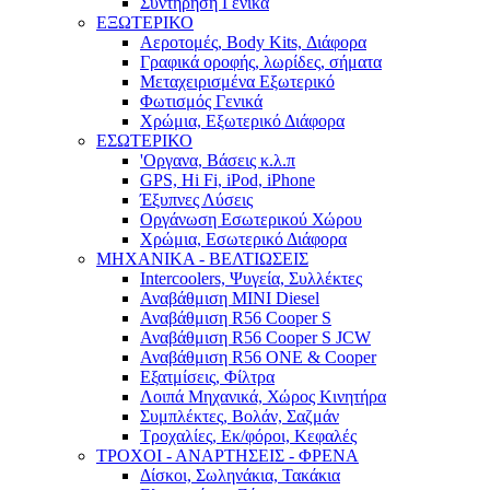
Συντήρηση Γενικά
ΕΞΩΤΕΡΙΚΟ
Αεροτομές, Body Kits, Διάφορα
Γραφικά οροφής, λωρίδες, σήματα
Μεταχειρισμένα Εξωτερικό
Φωτισμός Γενικά
Χρώμια, Εξωτερικό Διάφορα
ΕΣΩΤΕΡΙΚΟ
'Οργανα, Βάσεις κ.λ.π
GPS, Hi Fi, iPod, iPhone
Έξυπνες Λύσεις
Οργάνωση Εσωτερικού Χώρου
Χρώμια, Εσωτερικό Διάφορα
ΜΗΧΑΝΙΚΑ - ΒΕΛΤΙΩΣΕΙΣ
Intercoolers, Ψυγεία, Συλλέκτες
Αναβάθμιση MINI Diesel
Αναβάθμιση R56 Cooper S
Αναβάθμιση R56 Cooper S JCW
Αναβάθμιση R56 ONE & Cooper
Εξατμίσεις, Φίλτρα
Λοιπά Μηχανικά, Χώρος Κινητήρα
Συμπλέκτες, Βολάν, Σαζμάν
Τροχαλίες, Εκ/φόροι, Κεφαλές
ΤΡΟΧΟΙ - ΑΝΑΡΤΗΣΕΙΣ - ΦΡΕΝΑ
Δίσκοι, Σωληνάκια, Τακάκια