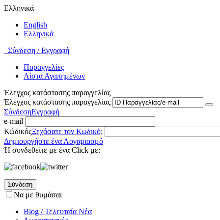
Ελληνικά
English
Ελληνικά
Σύνδεση / Εγγραφή
Παραγγελίες
Λίστα Αγαπημένων
Έλεγχος κατάστασης παραγγελίας
Έλεγχος κατάστασης παραγγελίας
Σύνδεση
Εγγραφή
e-mail
Κώδικός
Ξεχάσατε τον Κωδικό;
Δημιουργήστε ένα Λογαριασμό
Ή συνδεθείτε με ένα Click με:
Σύνδεση
Να με θυμάσαι
Blog / Τελευταία Νέα