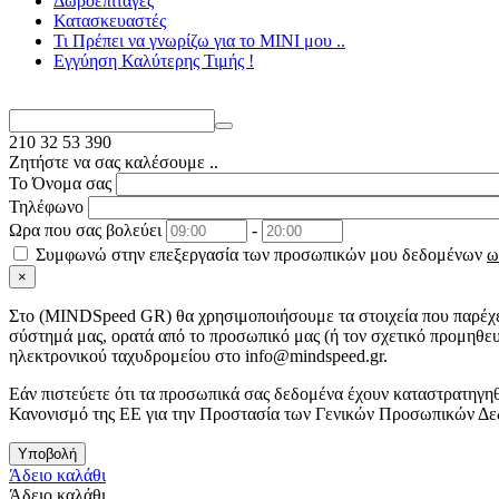
Δωροεπιταγές
Κατασκευαστές
Τι Πρέπει να γνωρίζω για το MΙΝΙ μου ..
Εγγύηση Καλύτερης Τιμής !
210
32 53 390
Ζητήστε να σας καλέσουμε ..
Το Όνομα σας
Τηλέφωνο
Ωρα που σας βολεύει
-
Συμφωνώ στην επεξεργασία των προσωπικών μου δεδομένων
ω
×
Στo (MINDSpeed GR) θα χρησιμοποιήσουμε τα στοιχεία που παρέχετ
σύστημά μας, ορατά από το προσωπικό μας (ή τον σχετικό προμηθευ
ηλεκτρονικού ταχυδρομείου στο info@mindspeed.gr.
Εάν πιστεύετε ότι τα προσωπικά σας δεδομένα έχουν καταστρατηγηθ
Κανονισμό της ΕΕ για την Προστασία των Γενικών Προσωπικών Δε
Υποβολή
Άδειο καλάθι
Άδειο καλάθι