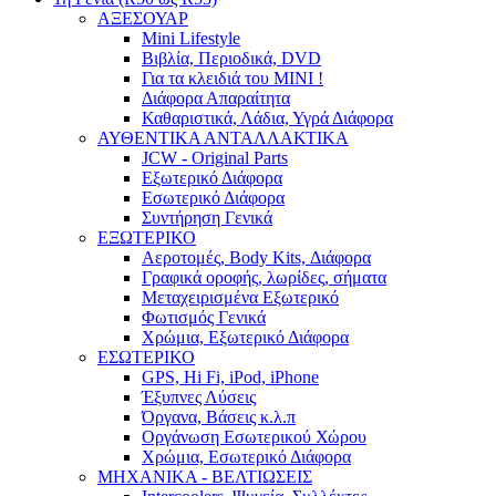
ΑΞΕΣΟΥΑΡ
Mini Lifestyle
Βιβλία, Περιοδικά, DVD
Για τα κλειδιά του MINI !
Διάφορα Απαραίτητα
Καθαριστικά, Λάδια, Υγρά Διάφορα
ΑΥΘΕΝΤΙΚΑ ΑΝΤΑΛΛΑΚΤΙΚΑ
JCW - Original Parts
Εξωτερικό Διάφορα
Εσωτερικό Διάφορα
Συντήρηση Γενικά
ΕΞΩΤΕΡΙΚΟ
Αεροτομές, Body Kits, Διάφορα
Γραφικά οροφής, λωρίδες, σήματα
Μεταχειρισμένα Εξωτερικό
Φωτισμός Γενικά
Χρώμια, Εξωτερικό Διάφορα
ΕΣΩΤΕΡΙΚΟ
GPS, Hi Fi, iPod, iPhone
Έξυπνες Λύσεις
Όργανα, Βάσεις κ.λ.π
Οργάνωση Εσωτερικού Χώρου
Χρώμια, Εσωτερικό Διάφορα
ΜΗΧΑΝΙΚΑ - ΒΕΛΤΙΩΣΕΙΣ