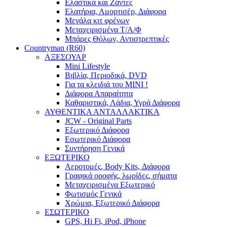
Ελαστικά και Ζάντες
Ελατήρια, Αμορτισέρ, Διάφορα
Μεγάλα κιτ φρένων
Μεταχειρισμένα Τ/Α/Φ
Μπάρες Θόλων, Αντιστρεπτικές
Countryman (R60)
ΑΞΕΣΟΥΑΡ
Mini Lifestyle
Βιβλία, Περιοδικά, DVD
Για τα κλειδιά του MINI !
Διάφορα Απαραίτητα
Καθαριστικά, Λάδια, Υγρά Διάφορα
ΑΥΘΕΝΤΙΚΑ ΑΝΤΑΛΛΑΚΤΙΚΑ
JCW - Original Parts
Εξωτερικό Διάφορα
Εσωτερικό Διάφορα
Συντήρηση Γενικά
ΕΞΩΤΕΡΙΚΟ
Αεροτομές, Body Kits, Διάφορα
Γραφικά οροφής, λωρίδες, σήματα
Μεταχειρισμένα Εξωτερικό
Φωτισμός Γενικά
Χρώμια, Εξωτερικό Διάφορα
ΕΣΩΤΕΡΙΚΟ
GPS, Hi Fi, iPod, iPhone