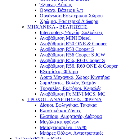
Έξυπνες Λύσεις
Όργανα, Βάσεις κ.λ.π
Οργάνωση Εσωτερικού Χώρου
Χρώμια, Εσωτερικό Διάφορα
ΜΗΧΑΝΙΚΑ - ΒΕΛΤΙΩΣΕΙΣ
Intercoolers, Ψυγεία, Συλλέκτες
Αναβάθμιση MINI Diesel
Αναβάθμιση R50 ONE & Cooper
Αναβάθμιση R53 Cooper S
Αναβάθμιση R56 Cooper S JCW
Αναβάθμιση R56, R60 Cooper S
Αναβάθμιση R56, R60 ONE & Cooper
Εξατμίσεις, Φίλτρα
Λοιπά Μηχανικά, Χώρος Κινητήρα
Συμπλέκτες, Βολάν, Σαζμάν
Τροχαλίες, Εκ/φόροι, Κεφαλές
Αναβάθμιση Fx MINI MCS, MC
ΤΡΟΧΟΙ - ΑΝΑΡΤΗΣΕΙΣ - ΦΡΕΝΑ
Δίσκοι, Σωληνάκια, Τακάκια
Ελαστικά και Ζάντες
Ελατήρια, Αμορτισέρ, Διάφορα
Μεγάλα κιτ φρένων
Μεταχειρισμένα Τ/Α/Φ
Μπάρες Θόλων, Αντιστρεπτικές
1η Γενιά (R50 ως R53)