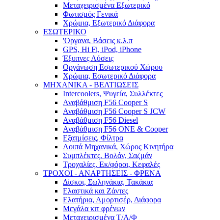
Μεταχειρισμένα Εξωτερικό
Φωτισμός Γενικά
Χρώμια, Εξωτερικό Διάφορα
ΕΣΩΤΕΡΙΚΟ
'Οργανα, Βάσεις κ.λ.π
GPS, Hi Fi, iPod, iPhone
Έξυπνες Λύσεις
Οργάνωση Εσωτερικού Χώρου
Χρώμια, Εσωτερικό Διάφορα
ΜΗΧΑΝΙΚΑ - ΒΕΛΤΙΩΣΕΙΣ
Intercoolers, Ψυγεία, Συλλέκτες
Αναβάθμιση F56 Cooper S
Αναβάθμιση F56 Cooper S JCW
Αναβάθμιση F56 Diesel
Αναβάθμιση F56 ONE & Cooper
Εξατμίσεις, Φίλτρα
Λοιπά Μηχανικά, Χώρος Κινητήρα
Συμπλέκτες, Βολάν, Σαζμάν
Τροχαλίες, Εκ/φόροι, Κεφαλές
ΤΡΟΧΟΙ - ΑΝΑΡΤΗΣΕΙΣ - ΦΡΕΝΑ
Δίσκοι, Σωληνάκια, Τακάκια
Ελαστικά και Ζάντες
Ελατήρια, Αμορτισέρ, Διάφορα
Μεγάλα κιτ φρένων
Μεταχειρισμένα Τ/Α/Φ