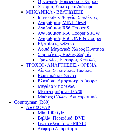
Οργάνωση Εσωτερικού Χώρου
Χρώμια, Εσωτερικό Διάφορα
ΜΗΧΑΝΙΚΑ - ΒΕΛΤΙΩΣΕΙΣ
Intercoolers, Ψυγεία, Συλλέκτες
Αναβάθμιση MINI Diesel
Αναβάθμιση R56 Cooper S
Αναβάθμιση R56 Cooper S JCW
Αναβάθμιση R56 ONE & Cooper
Εξατμίσεις, Φίλτρα
Λοιπά Μηχανικά, Χώρος Κινητήρα
Συμπλέκτες, Βολάν, Σαζμάν
Τροχαλίες, Εκ/φόροι, Κεφαλές
ΤΡΟΧΟΙ - ΑΝΑΡΤΗΣΕΙΣ - ΦΡΕΝΑ
Δίσκοι, Σωληνάκια, Τακάκια
Ελαστικά και Ζάντες
Ελατήρια, Αμορτισέρ, Διάφορα
Μεγάλα κιτ φρένων
Μεταχειρισμένα Τ/Α/Φ
Μπάρες Θόλων, Αντιστρεπτικές
Countryman (R60)
ΑΞΕΣΟΥΑΡ
Mini Lifestyle
Βιβλία, Περιοδικά, DVD
Για τα κλειδιά του MINI !
Διάφορα Απαραίτητα