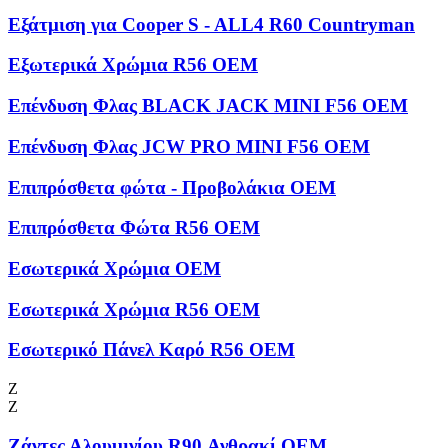
Εξάτμιση για Cooper S - ALL4 R60 Countryman
Εξωτερικά Χρώμια R56 OEM
Επένδυση Φλας BLACK JACK MINI F56 OEM
Επένδυση Φλας JCW PRO MINI F56 OEM
Επιπρόσθετα φώτα - Προβολάκια OEM
Επιπρόσθετα Φώτα R56 OEM
Εσωτερικά Χρώμια OEM
Εσωτερικά Χρώμια R56 OEM
Εσωτερικό Πάνελ Καρό R56 OEM
Ζ
Ζ
Ζάντες Αλουμινίου R90 Ανθρακί OEM