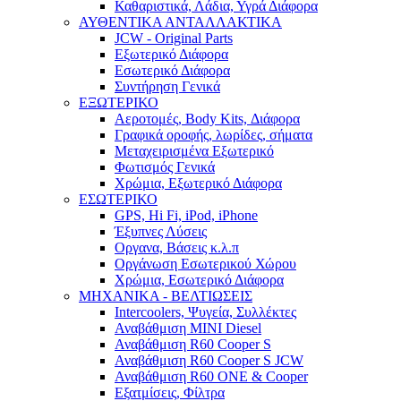
Καθαριστικά, Λάδια, Υγρά Διάφορα
ΑΥΘΕΝΤΙΚΑ ΑΝΤΑΛΛΑΚΤΙΚΑ
JCW - Original Parts
Εξωτερικό Διάφορα
Εσωτερικό Διάφορα
Συντήρηση Γενικά
ΕΞΩΤΕΡΙΚΟ
Αεροτομές, Body Kits, Διάφορα
Γραφικά οροφής, λωρίδες, σήματα
Μεταχειρισμένα Εξωτερικό
Φωτισμός Γενικά
Χρώμια, Εξωτερικό Διάφορα
ΕΣΩΤΕΡΙΚΟ
GPS, Hi Fi, iPod, iPhone
Έξυπνες Λύσεις
Οργανα, Βάσεις κ.λ.π
Οργάνωση Εσωτερικού Χώρου
Χρώμια, Εσωτερικό Διάφορα
ΜΗΧΑΝΙΚΑ - ΒΕΛΤΙΩΣΕΙΣ
Intercoolers, Ψυγεία, Συλλέκτες
Αναβάθμιση MINI Diesel
Αναβάθμιση R60 Cooper S
Αναβάθμιση R60 Cooper S JCW
Αναβάθμιση R60 ONE & Cooper
Εξατμίσεις, Φίλτρα