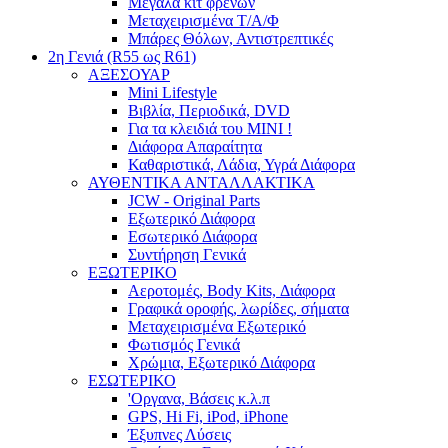
Μεγάλα κιτ φρένων
Μεταχειρισμένα Τ/Α/Φ
Μπάρες Θόλων, Αντιστρεπτικές
2η Γενιά (R55 ως R61)
ΑΞΕΣΟΥΑΡ
Mini Lifestyle
Βιβλία, Περιοδικά, DVD
Για τα κλειδιά του MINI !
Διάφορα Απαραίτητα
Καθαριστικά, Λάδια, Υγρά Διάφορα
ΑΥΘΕΝΤΙΚΑ ΑΝΤΑΛΛΑΚΤΙΚΑ
JCW - Original Parts
Εξωτερικό Διάφορα
Εσωτερικό Διάφορα
Συντήρηση Γενικά
ΕΞΩΤΕΡΙΚΟ
Αεροτομές, Body Kits, Διάφορα
Γραφικά οροφής, λωρίδες, σήματα
Μεταχειρισμένα Εξωτερικό
Φωτισμός Γενικά
Χρώμια, Εξωτερικό Διάφορα
ΕΣΩΤΕΡΙΚΟ
'Οργανα, Βάσεις κ.λ.π
GPS, Hi Fi, iPod, iPhone
Έξυπνες Λύσεις