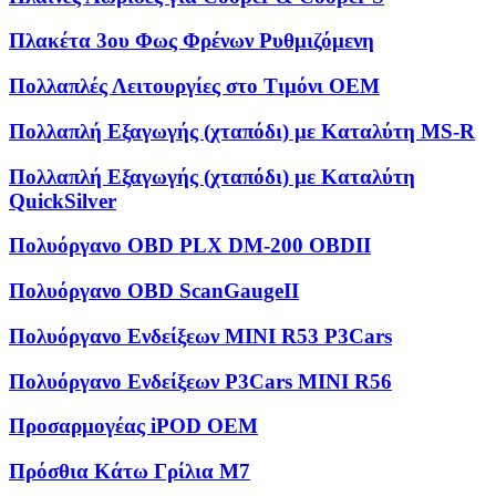
Πλακέτα 3ου Φως Φρένων Ρυθμιζόμενη
Πολλαπλές Λειτουργίες στο Τιμόνι OEM
Πολλαπλή Εξαγωγής (χταπόδι) με Καταλύτη MS-R
Πολλαπλή Εξαγωγής (χταπόδι) με Καταλύτη
QuickSilver
Πολυόργανο OBD PLX DM-200 OBDII
Πολυόργανο OBD ScanGaugeII
Πολυόργανο Ενδείξεων MINI R53 P3Cars
Πολυόργανο Ενδείξεων P3Cars MINI R56
Προσαρμογέας iPOD OEM
Πρόσθια Κάτω Γρίλια M7