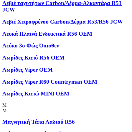
Λεβιέ ταχυτήτων Carbon/Δέρμα-Αλκαντάρα R53
JCW
Λεβιέ Χειροφρένου Carbon/Δέρμα R53/R56 JCW
Λευκά Πλαϊνά Ενδεικτικά R56 OEM
Λεύκο 3ο Φώς Όπισθεν
Λωρίδες Kαπό R56 OEM
Λωρίδες Viper OEM
Λωρίδες Viper R60 Countryman OEM
Λωρίδες Καπώ MINI OEM
Μ
Μ
Μαγνητική Τάπα Λαδιού R56