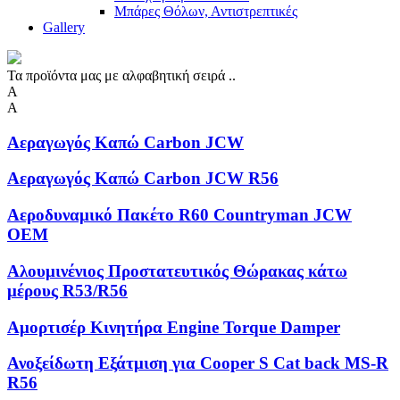
Μπάρες Θόλων, Αντιστρεπτικές
Gallery
Τα προϊόντα μας με αλφαβητική σειρά ..
Α
Α
Αεραγωγός Καπώ Carbon JCW
Αεραγωγός Καπώ Carbon JCW R56
Αεροδυναμικό Πακέτο R60 Countryman JCW
OEM
Αλουμινένιος Προστατευτικός Θώρακας κάτω
μέρους R53/R56
Αμορτισέρ Κινητήρα Engine Torque Damper
Ανοξείδωτη Eξάτμιση για Cooper S Cat back MS-R
R56