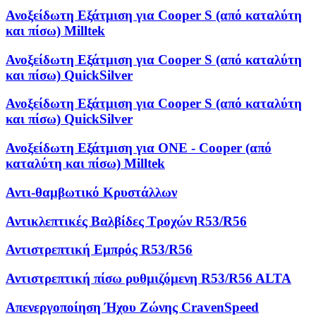
Ανοξείδωτη Εξάτμιση για Cooper S (από καταλύτη
και πίσω) Milltek
Ανοξείδωτη Εξάτμιση για Cooper S (από καταλύτη
και πίσω) QuickSilver
Ανοξείδωτη Εξάτμιση για Cooper S (από καταλύτη
και πίσω) QuickSilver
Ανοξείδωτη Εξάτμιση για ONE - Cooper (από
καταλύτη και πίσω) Milltek
Αντι-θαμβωτικό Κρυστάλλων
Αντικλεπτικές Βαλβίδες Τροχών R53/R56
Αντιστρεπτική Εμπρός R53/R56
Αντιστρεπτική πίσω ρυθμιζόμενη R53/R56 ALTA
Απενεργοποίηση Ήχου Ζώνης CravenSpeed