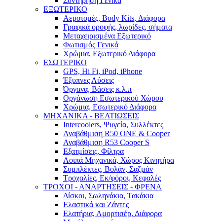
Συντήρηση Γενικά
ΕΞΩΤΕΡΙΚΟ
Αεροτομές, Body Kits, Διάφορα
Γραφικά οροφής, λωρίδες, σήματα
Μεταχειρισμένα Εξωτερικό
Φωτισμός Γενικά
Χρώμια, Εξωτερικό Διάφορα
ΕΣΩΤΕΡΙΚΟ
GPS, Hi Fi, iPod, iPhone
Έξυπνες Λύσεις
Όργανα, Βάσεις κ.λ.π
Οργάνωση Εσωτερικού Χώρου
Χρώμια, Εσωτερικό Διάφορα
ΜΗΧΑΝΙΚΑ - ΒΕΛΤΙΩΣΕΙΣ
Intercoolers, Ψυγεία, Συλλέκτες
Αναβάθμιση R50 ONE & Cooper
Αναβάθμιση R53 Cooper S
Εξατμίσεις, Φίλτρα
Λοιπά Μηχανικά, Χώρος Κινητήρα
Συμπλέκτες, Βολάν, Σαζμάν
Τροχαλίες, Εκ/φόροι, Κεφαλές
ΤΡΟΧΟΙ - ΑΝΑΡΤΗΣΕΙΣ - ΦΡΕΝΑ
Δίσκοι, Σωληνάκια, Τακάκια
Ελαστικά και Ζάντες
Ελατήρια, Αμορτισέρ, Διάφορα