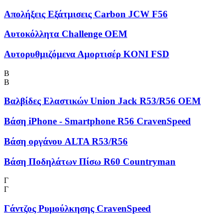
Απολήξεις Εξάτμισεις Carbon JCW F56
Αυτοκόλλητα Challenge OEM
Αυτορυθμιζόμενα Αμορτισέρ KONI FSD
Β
Β
Βαλβίδες Ελαστικών Union Jack R53/R56 OEM
Βάση iPhone - Smartphone R56 CravenSpeed
Βάση οργάνου ALTA R53/R56
Βάση Ποδηλάτων Πίσω R60 Countryman
Γ
Γ
Γάντζος Ρυμούλκησης CravenSpeed