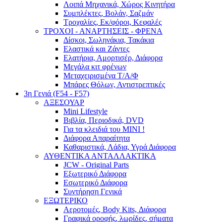
Λοιπά Μηχανικά, Χώρος Κινητήρα
Συμπλέκτες, Βολάν, Σαζμάν
Τροχαλίες, Εκ/φόροι, Κεφαλές
ΤΡΟΧΟΙ - ΑΝΑΡΤΗΣΕΙΣ - ΦΡΕΝΑ
Δίσκοι, Σωληνάκια, Τακάκια
Ελαστικά και Ζάντες
Ελατήρια, Αμορτισέρ, Διάφορα
Μεγάλα κιτ φρένων
Μεταχειρισμένα Τ/Α/Φ
Μπάρες Θόλων, Αντιστρεπτικές
3η Γενιά (F54 - F57)
ΑΞΕΣΟΥΑΡ
Mini Lifestyle
Βιβλία, Περιοδικά, DVD
Για τα κλειδιά του MINI !
Διάφορα Απαραίτητα
Καθαριστικά, Λάδια, Υγρά Διάφορα
ΑΥΘΕΝΤΙΚΑ ΑΝΤΑΛΛΑΚΤΙΚΑ
JCW - Original Parts
Εξωτερικό Διάφορα
Εσωτερικό Διάφορα
Συντήρηση Γενικά
ΕΞΩΤΕΡΙΚΟ
Αεροτομές, Body Kits, Διάφορα
Γραφικά οροφής, λωρίδες, σήματα