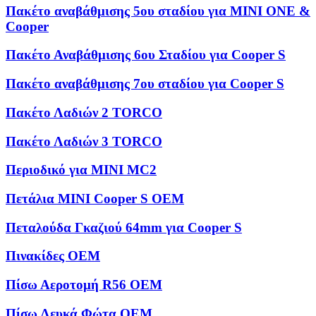
Πακέτο αναβάθμισης 5ου σταδίου για MINI ONE &
Cooper
Πακέτο Αναβάθμισης 6ου Σταδίου για Cooper S
Πακέτο αναβάθμισης 7ου σταδίου για Cooper S
Πακέτο Λαδιών 2 TORCO
Πακέτο Λαδιών 3 TORCO
Περιοδικό για MINI MC2
Πετάλια MINI Cooper S OEM
Πεταλούδα Γκαζιού 64mm για Cooper S
Πινακίδες OEM
Πίσω Αεροτομή R56 OEM
Πίσω Λευκά Φώτα OEM