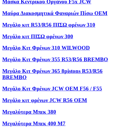
Μάσκα Κεντρικού Οργάνου F5x JCW
Μαύρα Διακοσμητικά Φαναριών Πίσω OEM
Μεγάλο κιτ R53/R56 ΠΙΣΩ φρένων 310
Μεγάλο κιτ ΠΙΣΩ φρένων 300
Μεγάλο Κιτ Φρένων 310 WILWOOD
Μεγάλο Κιτ Φρένων 355 R53/R56 BREMBO
Μεγάλο Κιτ Φρένων 365 8pistons R53/R56
BREMBO
Μεγάλο Κιτ Φρένων JCW OEM F56 / F55
Μεγάλο κιτ φρένων JCW R56 OEM
Μεγαλύτερα Μπεκ 380
Μεγαλύτερα Μπεκ 400 M7