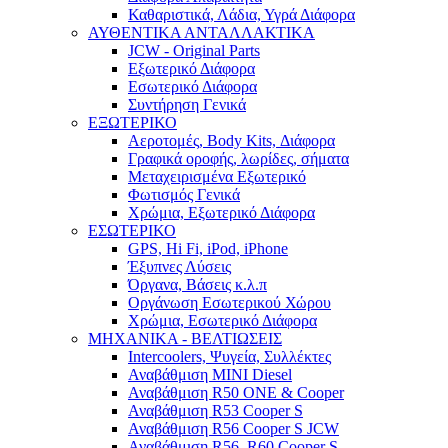
Καθαριστικά, Λάδια, Υγρά Διάφορα
ΑΥΘΕΝΤΙΚΑ ΑΝΤΑΛΛΑΚΤΙΚΑ
JCW - Original Parts
Εξωτερικό Διάφορα
Εσωτερικό Διάφορα
Συντήρηση Γενικά
ΕΞΩΤΕΡΙΚΟ
Αεροτομές, Body Kits, Διάφορα
Γραφικά οροφής, λωρίδες, σήματα
Μεταχειρισμένα Εξωτερικό
Φωτισμός Γενικά
Χρώμια, Εξωτερικό Διάφορα
ΕΣΩΤΕΡΙΚΟ
GPS, Hi Fi, iPod, iPhone
Έξυπνες Λύσεις
Όργανα, Βάσεις κ.λ.π
Οργάνωση Εσωτερικού Χώρου
Χρώμια, Εσωτερικό Διάφορα
ΜΗΧΑΝΙΚΑ - ΒΕΛΤΙΩΣΕΙΣ
Intercoolers, Ψυγεία, Συλλέκτες
Αναβάθμιση MINI Diesel
Αναβάθμιση R50 ONE & Cooper
Αναβάθμιση R53 Cooper S
Αναβάθμιση R56 Cooper S JCW
Αναβάθμιση R56, R60 Cooper S