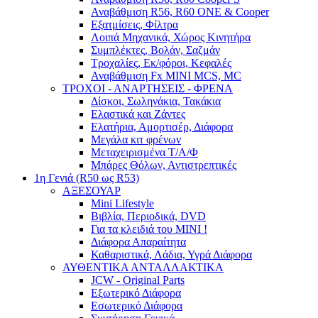
Αναβάθμιση R56, R60 ONE & Cooper
Εξατμίσεις, Φίλτρα
Λοιπά Μηχανικά, Χώρος Κινητήρα
Συμπλέκτες, Βολάν, Σαζμάν
Τροχαλίες, Εκ/φόροι, Κεφαλές
Αναβάθμιση Fx MINI MCS, MC
ΤΡΟΧΟΙ - ΑΝΑΡΤΗΣΕΙΣ - ΦΡΕΝΑ
Δίσκοι, Σωληνάκια, Τακάκια
Ελαστικά και Ζάντες
Ελατήρια, Αμορτισέρ, Διάφορα
Μεγάλα κιτ φρένων
Μεταχειρισμένα Τ/Α/Φ
Μπάρες Θόλων, Αντιστρεπτικές
1η Γενιά (R50 ως R53)
ΑΞΕΣΟΥΑΡ
Mini Lifestyle
Βιβλία, Περιοδικά, DVD
Για τα κλειδιά του MINI !
Διάφορα Απαραίτητα
Καθαριστικά, Λάδια, Υγρά Διάφορα
ΑΥΘΕΝΤΙΚΑ ΑΝΤΑΛΛΑΚΤΙΚΑ
JCW - Original Parts
Εξωτερικό Διάφορα
Εσωτερικό Διάφορα