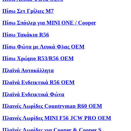
Πίσω Σετ Γρίλιες M7
Πίσω Σπόιλερ για MINI ONE / Cooper
Πίσω Τακάκια R56
Πίσω Φώτα με Λευκά Φλας OEM
Πίσω Χρώμιο R53/R56 OEM
Πλαϊνά Αυτοκόλλητα
Πλαϊνά Ενδεικτικά R56 OEM
Πλαϊνά Ενδεικτικά Φώτα
Πλαινές Λωρίδες Countryman R60 OEM
Πλαινές Λωρίδες MINI F56 JCW PRO OEM
Πλαϊνές Λωρίδες για Cooper & Cooper S