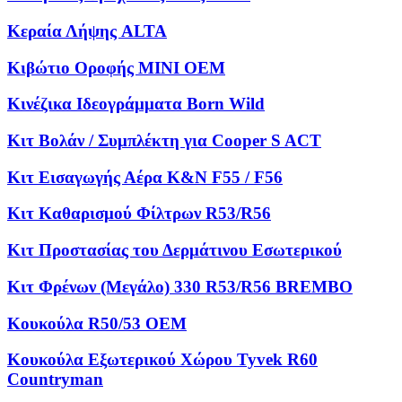
Κεραία Λήψης ALTA
Κιβώτιο Οροφής MINI OEM
Κινέζικα Ιδεογράμματα Born Wild
Κιτ Βολάν / Συμπλέκτη για Cooper S ACT
Κιτ Εισαγωγής Αέρα K&N F55 / F56
Κιτ Καθαρισμού Φίλτρων R53/R56
Κιτ Προστασίας του Δερμάτινου Εσωτερικού
Κιτ Φρένων (Μεγάλο) 330 R53/R56 BREMBO
Κουκούλα R50/53 OEM
Κουκούλα Εξωτερικού Χώρου Tyvek R60
Countryman