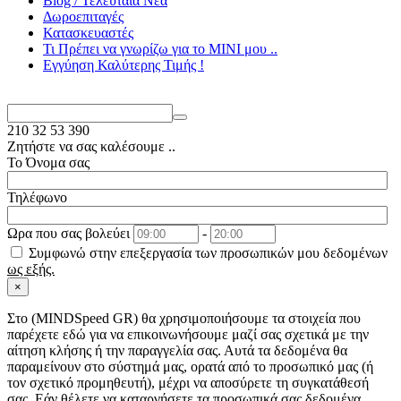
Blog / Τελευταία Νέα
Δωροεπιταγές
Κατασκευαστές
Τι Πρέπει να γνωρίζω για το MΙΝΙ μου ..
Εγγύηση Καλύτερης Τιμής !
210
32 53 390
Ζητήστε να σας καλέσουμε ..
Το Όνομα σας
Τηλέφωνο
Ωρα που σας βολεύει
-
Συμφωνώ στην επεξεργασία των προσωπικών μου δεδομένων
ως εξής.
×
Στo (MINDSpeed GR) θα χρησιμοποιήσουμε τα στοιχεία που
παρέχετε εδώ για να επικοινωνήσουμε μαζί σας σχετικά με την
αίτηση κλήσης ή την παραγγελία σας. Αυτά τα δεδομένα θα
παραμείνουν στο σύστημά μας, ορατά από το προσωπικό μας (ή
τον σχετικό προμηθευτή), μέχρι να αποσύρετε τη συγκατάθεσή
σας. Εάν θέλετε να καταργήσετε τα προσωπικά σας δεδομένα,