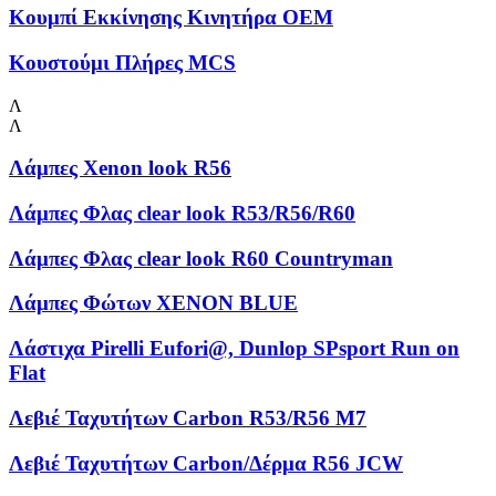
Κουμπί Εκκίνησης Κινητήρα OEM
Κουστούμι Πλήρες MCS
Λ
Λ
Λάμπες Xenon look R56
Λάμπες Φλας clear look R53/R56/R60
Λάμπες Φλας clear look R60 Countryman
Λάμπες Φώτων XENON BLUE
Λάστιχα Pirelli Eufori@, Dunlop SPsport Run on
Flat
Λεβιέ Ταχυτήτων Carbon R53/R56 M7
Λεβιέ Ταχυτήτων Carbon/Δέρμα R56 JCW