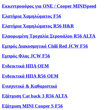
Εκκεντροφόρος για ONE / Cooper MINISpeed
Ελατήρια Χαμηλώματος F56
Ελατήρια Χαμηλώματος R56 H&R
Ελαφρωμένη Τροχαλία Στροφάλου R56 ALTA
Εμπρός Διακοσμητικό Chili Red JCW F56
Εμπρός Φλας JCW F56
Ενδεικτικά ΗΠΑ OEM
Ενδεικτικά ΗΠΑ R56 OEM
Ενισχυτικό & Καθαριστικό
Εξάτμιση Cat back 3 R56 ALTA
Εξάτμιση MINI Cooper S F56