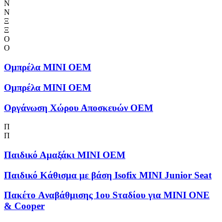
Ν
Ν
Ξ
Ξ
Ο
Ο
Ομπρέλα MINI OEM
Ομπρέλα MINI OEM
Οργάνωση Χώρου Αποσκευών OEM
Π
Π
Παιδικό Αμαξάκι MINI OEM
Παιδικό Κάθισμα με βάση Isofix MINI Junior Seat
Πακέτο Aναβάθμισης 1ου Sταδίου για MINI ONE
& Cooper