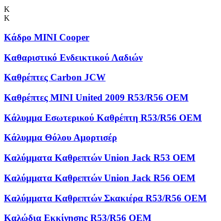
Κ
Κ
Κάδρο MINI Cooper
Καθαριστικό Ενδεικτικού Λαδιών
Καθρέπτες Carbon JCW
Καθρέπτες MINI United 2009 R53/R56 OEM
Κάλυμμα Εσωτερικού Καθρέπτη R53/R56 OEM
Κάλυμμα Θόλου Αμορτισέρ
Καλύμματα Kαθρεπτών Union Jack R53 OEM
Καλύμματα Καθρεπτών Union Jack R56 OEM
Καλύμματα Καθρεπτών Σκακιέρα R53/R56 OEM
Καλώδια Εκκίνησης R53/R56 OEM