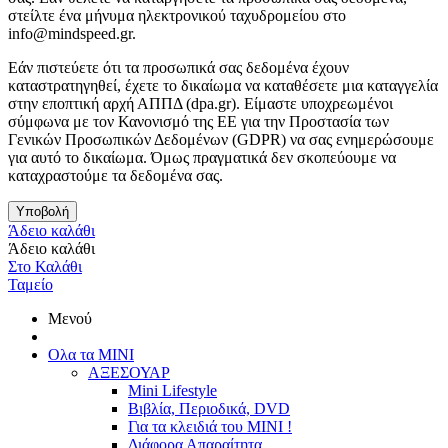
στείλτε ένα μήνυμα ηλεκτρονικού ταχυδρομείου στο
info@mindspeed.gr.
Εάν πιστεύετε ότι τα προσωπικά σας δεδομένα έχουν
καταστρατηγηθεί, έχετε το δικαίωμα να καταθέσετε μια καταγγελία
στην εποπτική αρχή ΑΠΠΔ (dpa.gr). Είμαστε υποχρεωμένοι
σύμφωνα με τον Κανονισμό της ΕΕ για την Προστασία των
Γενικών Προσωπικών Δεδομένων (GDPR) να σας ενημερώσουμε
για αυτό το δικαίωμα. Όμως πραγματικά δεν σκοπεύουμε να
καταχραστούμε τα δεδομένα σας.
Υποβολή
Άδειο καλάθι
Άδειο καλάθι
Στο Καλάθι
Ταμείο
Μενού
Ολα τα ΜΙΝΙ
ΑΞΕΣΟΥΑΡ
Mini Lifestyle
Βιβλία, Περιοδικά, DVD
Για τα κλειδιά του MINI !
Διάφορα Απαραίτητα