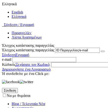
Ελληνικά
English
Ελληνικά
Σύνδεση / Εγγραφή
Παραγγελίες
Λίστα Αγαπημένων
Έλεγχος κατάστασης παραγγελίας
Έλεγχος κατάστασης παραγγελίας
Σύνδεση
Εγγραφή
e-mail
Κώδικός
Ξεχάσατε τον Κωδικό;
Δημιουργήστε ένα Λογαριασμό
Ή συνδεθείτε με ένα Click με:
Σύνδεση
Να με θυμάσαι
Blog / Τελευταία Νέα