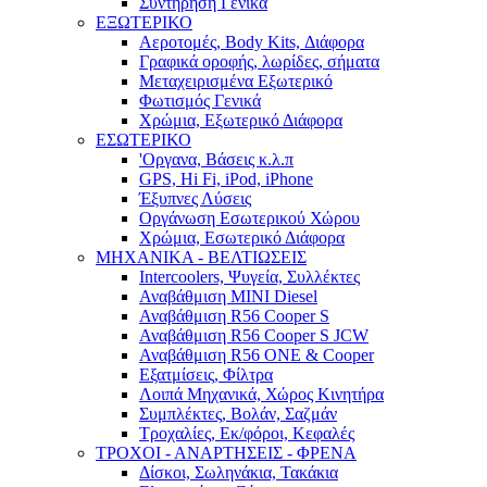
Συντήρηση Γενικά
ΕΞΩΤΕΡΙΚΟ
Αεροτομές, Body Kits, Διάφορα
Γραφικά οροφής, λωρίδες, σήματα
Μεταχειρισμένα Εξωτερικό
Φωτισμός Γενικά
Χρώμια, Εξωτερικό Διάφορα
ΕΣΩΤΕΡΙΚΟ
'Οργανα, Βάσεις κ.λ.π
GPS, Hi Fi, iPod, iPhone
Έξυπνες Λύσεις
Οργάνωση Εσωτερικού Χώρου
Χρώμια, Εσωτερικό Διάφορα
ΜΗΧΑΝΙΚΑ - ΒΕΛΤΙΩΣΕΙΣ
Intercoolers, Ψυγεία, Συλλέκτες
Αναβάθμιση MINI Diesel
Αναβάθμιση R56 Cooper S
Αναβάθμιση R56 Cooper S JCW
Αναβάθμιση R56 ONE & Cooper
Εξατμίσεις, Φίλτρα
Λοιπά Μηχανικά, Χώρος Κινητήρα
Συμπλέκτες, Βολάν, Σαζμάν
Τροχαλίες, Εκ/φόροι, Κεφαλές
ΤΡΟΧΟΙ - ΑΝΑΡΤΗΣΕΙΣ - ΦΡΕΝΑ
Δίσκοι, Σωληνάκια, Τακάκια