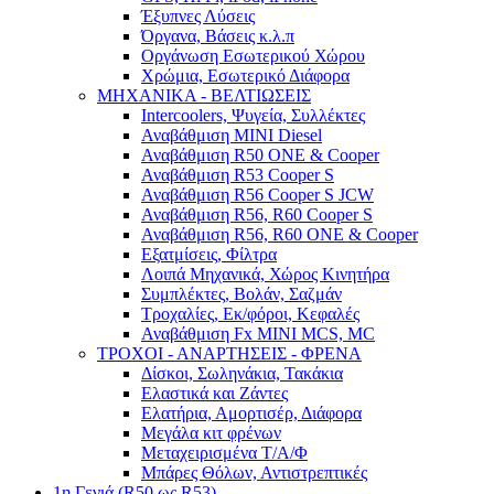
Έξυπνες Λύσεις
Όργανα, Βάσεις κ.λ.π
Οργάνωση Εσωτερικού Χώρου
Χρώμια, Εσωτερικό Διάφορα
ΜΗΧΑΝΙΚΑ - ΒΕΛΤΙΩΣΕΙΣ
Intercoolers, Ψυγεία, Συλλέκτες
Αναβάθμιση MINI Diesel
Αναβάθμιση R50 ONE & Cooper
Αναβάθμιση R53 Cooper S
Αναβάθμιση R56 Cooper S JCW
Αναβάθμιση R56, R60 Cooper S
Αναβάθμιση R56, R60 ONE & Cooper
Εξατμίσεις, Φίλτρα
Λοιπά Μηχανικά, Χώρος Κινητήρα
Συμπλέκτες, Βολάν, Σαζμάν
Τροχαλίες, Εκ/φόροι, Κεφαλές
Αναβάθμιση Fx MINI MCS, MC
ΤΡΟΧΟΙ - ΑΝΑΡΤΗΣΕΙΣ - ΦΡΕΝΑ
Δίσκοι, Σωληνάκια, Τακάκια
Ελαστικά και Ζάντες
Ελατήρια, Αμορτισέρ, Διάφορα
Μεγάλα κιτ φρένων
Μεταχειρισμένα Τ/Α/Φ
Μπάρες Θόλων, Αντιστρεπτικές
1η Γενιά (R50 ως R53)