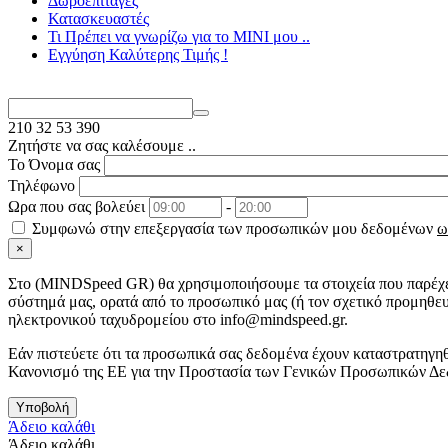
Δωροεπιταγές
Κατασκευαστές
Τι Πρέπει να γνωρίζω για το MΙΝΙ μου ..
Εγγύηση Καλύτερης Τιμής !
210
32 53 390
Ζητήστε να σας καλέσουμε ..
Το Όνομα σας
Τηλέφωνο
Ωρα που σας βολεύει
-
Συμφωνώ στην επεξεργασία των προσωπικών μου δεδομένων
ω
×
Στo (MINDSpeed GR) θα χρησιμοποιήσουμε τα στοιχεία που παρέχετ
σύστημά μας, ορατά από το προσωπικό μας (ή τον σχετικό προμηθευ
ηλεκτρονικού ταχυδρομείου στο info@mindspeed.gr.
Εάν πιστεύετε ότι τα προσωπικά σας δεδομένα έχουν καταστρατηγηθ
Κανονισμό της ΕΕ για την Προστασία των Γενικών Προσωπικών Δε
Υποβολή
Άδειο καλάθι
Άδειο καλάθι