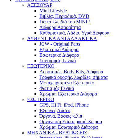
ΑΞΕΣΟΥΑΡ
Mini Lifestyle
Βιβλία, Περιοδικά, DVD
Για τα κλειδιά του MINI !
Διάφορα Απαραίτητα
Καθαριστικά, Λάδια, Υγρά Διάφορα
ΑΥΘΕΝΤΙΚΑ ΑΝΤΑΛΛΑΚΤΙΚΑ
JCW - Original Parts
Εξωτερικό Διάφορα
Εσωτερικό Διάφορα
Συντήρηση Γενικά
ΕΞΩΤΕΡΙΚΟ
Αεροτομές, Body Kits, Διάφορα
Γραφικά οροφής, λωρίδες, σήματα
Μεταχειρισμένα Εξωτερικό
Φωτισμός Γενικά
Χρώμια, Εξωτερικό Διάφορα
ΕΣΩΤΕΡΙΚΟ
GPS, Hi Fi, iPod, iPhone
Έξυπνες Λύσεις
Όργανα, Βάσεις κ.λ.π
Οργάνωση Εσωτερικού Χώρου
Χρώμια, Εσωτερικό Διάφορα
ΜΗΧΑΝΙΚΑ - ΒΕΛΤΙΩΣΕΙΣ