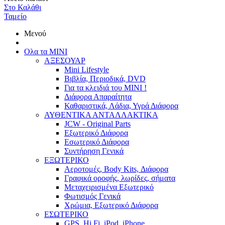
Στο Καλάθι
Ταμείο
Μενού
Ολα τα ΜΙΝΙ
ΑΞΕΣΟΥΑΡ
Mini Lifestyle
Βιβλία, Περιοδικά, DVD
Για τα κλειδιά του MINI !
Διάφορα Απαραίτητα
Καθαριστικά, Λάδια, Υγρά Διάφορα
ΑΥΘΕΝΤΙΚΑ ΑΝΤΑΛΛΑΚΤΙΚΑ
JCW - Original Parts
Εξωτερικό Διάφορα
Εσωτερικό Διάφορα
Συντήρηση Γενικά
ΕΞΩΤΕΡΙΚΟ
Αεροτομές, Body Kits, Διάφορα
Γραφικά οροφής, λωρίδες, σήματα
Μεταχειρισμένα Εξωτερικό
Φωτισμός Γενικά
Χρώμια, Εξωτερικό Διάφορα
ΕΣΩΤΕΡΙΚΟ
GPS, Hi Fi, iPod, iPhone