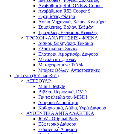
Intercoolers, Ψυγεία, Συλλέκτες
Αναβάθμιση R50 ONE & Cooper
Αναβάθμιση R53 Cooper S
Εξατμίσεις, Φίλτρα
Λοιπά Μηχανικά, Χώρος Κινητήρα
Συμπλέκτες, Βολάν, Σαζμάν
Τροχαλίες, Εκ/φόροι, Κεφαλές
ΤΡΟΧΟΙ - ΑΝΑΡΤΗΣΕΙΣ - ΦΡΕΝΑ
Δίσκοι, Σωληνάκια, Τακάκια
Ελαστικά και Ζάντες
Ελατήρια, Αμορτισέρ, Διάφορα
Μεγάλα κιτ φρένων
Μεταχειρισμένα Τ/Α/Φ
Μπάρες Θόλων, Αντιστρεπτικές
2η Γενιά (R55 ως R61)
ΑΞΕΣΟΥΑΡ
Mini Lifestyle
Βιβλία, Περιοδικά, DVD
Για τα κλειδιά του MINI !
Διάφορα Απαραίτητα
Καθαριστικά, Λάδια, Υγρά Διάφορα
ΑΥΘΕΝΤΙΚΑ ΑΝΤΑΛΛΑΚΤΙΚΑ
JCW - Original Parts
Εξωτερικό Διάφορα
Εσωτερικό Διάφορα