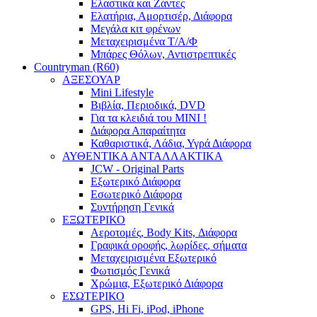
Ελαστικά και Ζάντες
Ελατήρια, Αμορτισέρ, Διάφορα
Μεγάλα κιτ φρένων
Μεταχειρισμένα Τ/Α/Φ
Μπάρες Θόλων, Αντιστρεπτικές
Countryman (R60)
ΑΞΕΣΟΥΑΡ
Mini Lifestyle
Βιβλία, Περιοδικά, DVD
Για τα κλειδιά του MINI !
Διάφορα Απαραίτητα
Καθαριστικά, Λάδια, Υγρά Διάφορα
ΑΥΘΕΝΤΙΚΑ ΑΝΤΑΛΛΑΚΤΙΚΑ
JCW - Original Parts
Εξωτερικό Διάφορα
Εσωτερικό Διάφορα
Συντήρηση Γενικά
ΕΞΩΤΕΡΙΚΟ
Αεροτομές, Body Kits, Διάφορα
Γραφικά οροφής, λωρίδες, σήματα
Μεταχειρισμένα Εξωτερικό
Φωτισμός Γενικά
Χρώμια, Εξωτερικό Διάφορα
ΕΣΩΤΕΡΙΚΟ
GPS, Hi Fi, iPod, iPhone