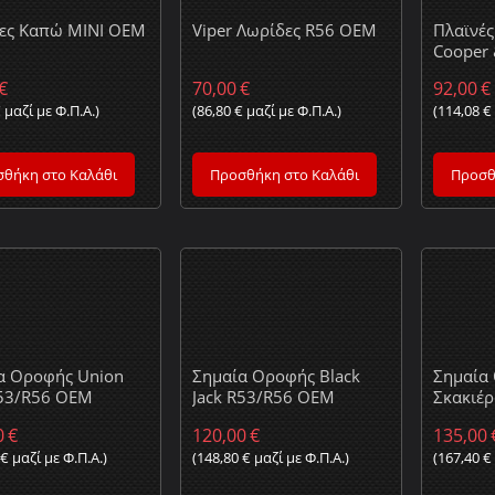
ες Καπώ MINI OEM
Viper Λωρίδες R56 OEM
Πλαϊνές
Cooper 
€
70,00
€
92,00
€
€
μαζί με Φ.Π.Α.)
(
86,80
€
μαζί με Φ.Π.Α.)
(
114,08
€
θήκη στο Καλάθι
Προσθήκη στο Καλάθι
Προσθ
α Οροφής Union
Σημαία Οροφής Black
Σημαία
R53/R56 OEM
Jack R53/R56 OEM
Σκακιέ
0
€
120,00
€
135,00
€
μαζί με Φ.Π.Α.)
(
148,80
€
μαζί με Φ.Π.Α.)
(
167,40
€