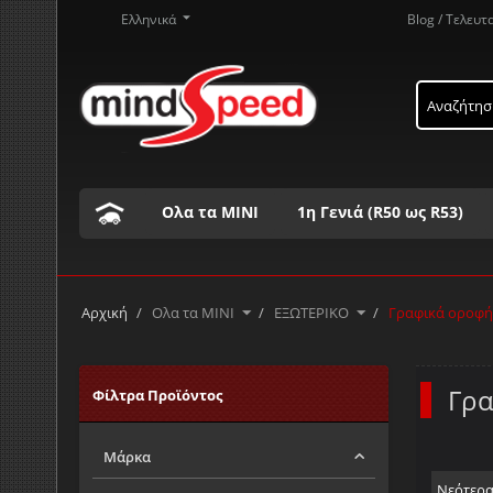
Ελληνικά
Blog / Τελευτ
Ολα τα ΜΙΝΙ
1η Γενιά (R50 ως R53)
Τα προϊόντα μας με αλφαβητική σειρά ..
Α
Β
Γ
Δ
Ε
Ζ
Η
Θ
Ι
Κ
Αρχική
/
Ολα τα ΜΙΝΙ
/
ΕΞΩΤΕΡΙΚΟ
/
Γραφικά οροφής
Γρα
Φίλτρα Προϊόντος
Μάρκα
Νεότερ