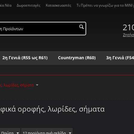
αία Νέα
Δωροεπιταγές
Κατασκευαστές
Τι Πρέπει να γνωρίζω για το MΙΝΙ μ
21
Ζητήσ
2η Γενιά (R55 ως R61)
Countryman (R60)
3η Γενιά (F54
Λ
Μ
Ν
Ξ
Ο
Π
Ρ
Σ
Τ
Υ
Φ
Χ
Ψ
, λωρίδες, σήματα
φικά οροφής, λωρίδες, σήματα
α Πρώτα
12 προϊόντα ανά σελίδα