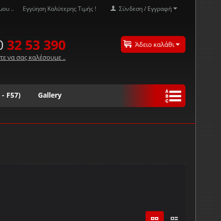
ου ..
Εγγύηση Καλύτερης Τιμής !
Σύνδεση / Εγγραφή
0
32 53 390
Άδειο καλάθι
τε να σας καλέσουμε ..
 - F57)
Gallery
Ω
#