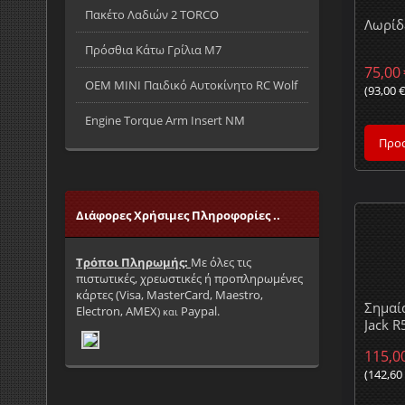
Πακέτο Λαδιών 2 TORCO
Λωρίδ
Πρόσθια Κάτω Γρίλια M7
75,00
OEM MINI Παιδικό Αυτοκίνητο RC Wolf
(
93,00
Engine Torque Arm Insert NM
Προσ
Διάφορες Χρήσιμες Πληροφορίες ..
Τρόποι Πληρωμής:
Με όλες τις
πιστωτικές, χρεωστικές ή προπληρωμένες
κάρτες (
Visa, MasterCard, Maestro,
Σημαί
Ele
ctron, AMEX
Paypal
.
) και
Jack 
115,0
(
142,60