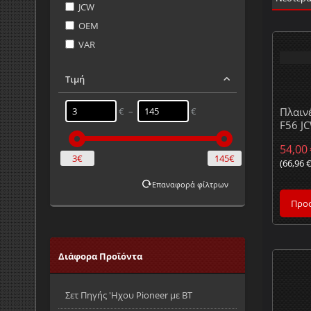
JCW
OEM
VAR
Τιμή
€ –
€
Πλαιν
F56 J
54,00
3€
145€
(
66,96
Επαναφορά φίλτρων
Προσ
Διάφορα Προϊόντα
Σετ Πηγής 'Ηχου Pioneer με ΒΤ