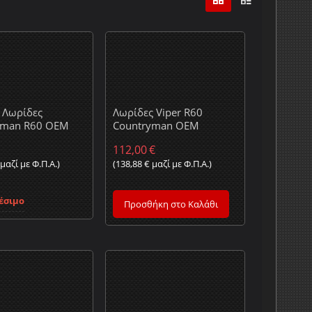
 Λωρίδες
Λωρίδες Viper R60
yman R60 OEM
Countryman OEM
112,00
€
μαζί με Φ.Π.Α.)
(
138,88
€
μαζί με Φ.Π.Α.)
έσιμο
Προσθήκη στο Καλάθι