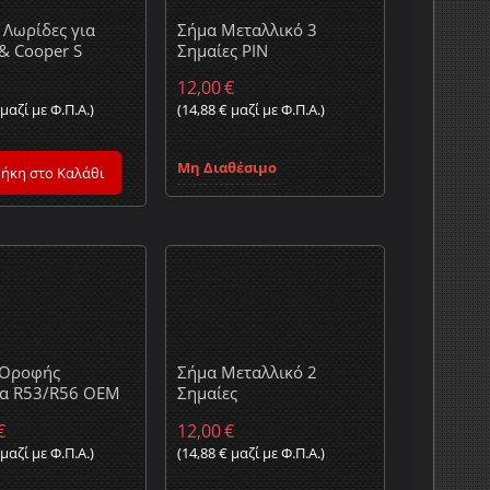
 Λωρίδες για
Σήμα Μεταλλικό 3
& Cooper S
Σημαίες PIN
12,00
€
μαζί με Φ.Π.Α.)
(
14,88
€
μαζί με Φ.Π.Α.)
Μη Διαθέσιμο
ήκη στο Καλάθι
 Οροφής
Σήμα Μεταλλικό 2
ρα R53/R56 OEM
Σημαίες
€
12,00
€
μαζί με Φ.Π.Α.)
(
14,88
€
μαζί με Φ.Π.Α.)