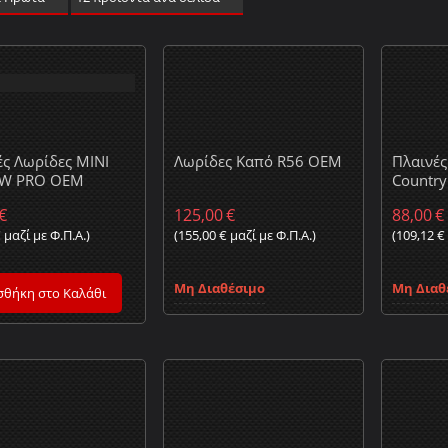
ές Λωρίδες MINI
Λωρίδες Kαπό R56 OEM
Πλαινές
CW PRO OEM
Countr
€
125,00
€
88,00
€
€
μαζί με Φ.Π.Α.)
(
155,00
€
μαζί με Φ.Π.Α.)
(
109,12
€
Μη Διαθέσιμο
Μη Διαθ
θήκη στο Καλάθι