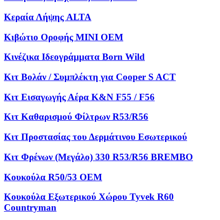
Κεραία Λήψης ALTA
Κιβώτιο Οροφής MINI OEM
Κινέζικα Ιδεογράμματα Born Wild
Κιτ Βολάν / Συμπλέκτη για Cooper S ACT
Κιτ Εισαγωγής Αέρα K&N F55 / F56
Κιτ Καθαρισμού Φίλτρων R53/R56
Κιτ Προστασίας του Δερμάτινου Εσωτερικού
Κιτ Φρένων (Μεγάλο) 330 R53/R56 BREMBO
Κουκούλα R50/53 OEM
Κουκούλα Εξωτερικού Χώρου Tyvek R60
Countryman