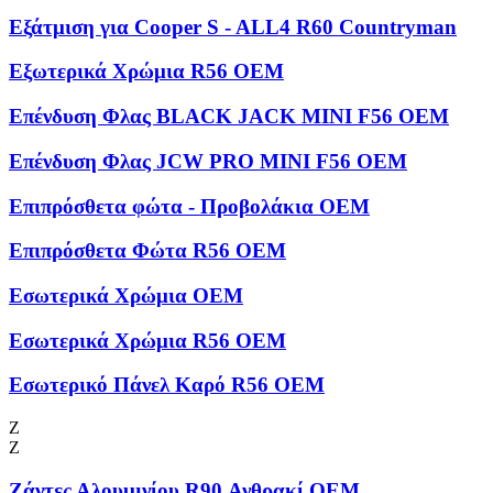
Εξάτμιση για Cooper S - ALL4 R60 Countryman
Εξωτερικά Χρώμια R56 OEM
Επένδυση Φλας BLACK JACK MINI F56 OEM
Επένδυση Φλας JCW PRO MINI F56 OEM
Επιπρόσθετα φώτα - Προβολάκια OEM
Επιπρόσθετα Φώτα R56 OEM
Εσωτερικά Χρώμια OEM
Εσωτερικά Χρώμια R56 OEM
Εσωτερικό Πάνελ Καρό R56 OEM
Ζ
Ζ
Ζάντες Αλουμινίου R90 Ανθρακί OEM