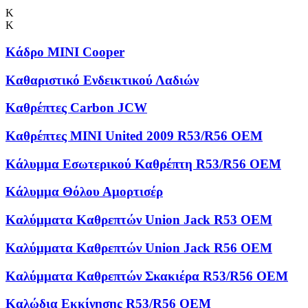
Κ
Κ
Κάδρο MINI Cooper
Καθαριστικό Ενδεικτικού Λαδιών
Καθρέπτες Carbon JCW
Καθρέπτες MINI United 2009 R53/R56 OEM
Κάλυμμα Εσωτερικού Καθρέπτη R53/R56 OEM
Κάλυμμα Θόλου Αμορτισέρ
Καλύμματα Kαθρεπτών Union Jack R53 OEM
Καλύμματα Καθρεπτών Union Jack R56 OEM
Καλύμματα Καθρεπτών Σκακιέρα R53/R56 OEM
Καλώδια Εκκίνησης R53/R56 OEM