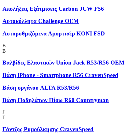
Απολήξεις Εξάτμισεις Carbon JCW F56
Αυτοκόλλητα Challenge OEM
Αυτορυθμιζόμενα Αμορτισέρ KONI FSD
Β
Β
Βαλβίδες Ελαστικών Union Jack R53/R56 OEM
Βάση iPhone - Smartphone R56 CravenSpeed
Βάση οργάνου ALTA R53/R56
Βάση Ποδηλάτων Πίσω R60 Countryman
Γ
Γ
Γάντζος Ρυμούλκησης CravenSpeed