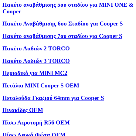
Πακέτο αναβάθμισης 5ου σταδίου για MINI ONE &
Cooper
Πακέτο Αναβάθμισης 6ου Σταδίου για Cooper S
Πακέτο αναβάθμισης 7ου σταδίου για Cooper S
Πακέτο Λαδιών 2 TORCO
Πακέτο Λαδιών 3 TORCO
Περιοδικό για MINI MC2
Πετάλια MINI Cooper S OEM
Πεταλούδα Γκαζιού 64mm για Cooper S
Πινακίδες OEM
Πίσω Αεροτομή R56 OEM
Πίσω Λευκά Φώτα OEM