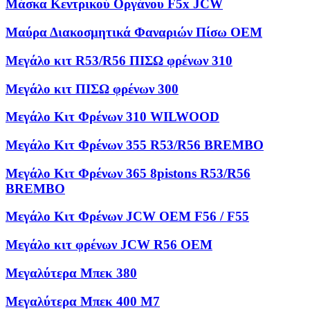
Μάσκα Κεντρικού Οργάνου F5x JCW
Μαύρα Διακοσμητικά Φαναριών Πίσω OEM
Μεγάλο κιτ R53/R56 ΠΙΣΩ φρένων 310
Μεγάλο κιτ ΠΙΣΩ φρένων 300
Μεγάλο Κιτ Φρένων 310 WILWOOD
Μεγάλο Κιτ Φρένων 355 R53/R56 BREMBO
Μεγάλο Κιτ Φρένων 365 8pistons R53/R56
BREMBO
Μεγάλο Κιτ Φρένων JCW OEM F56 / F55
Μεγάλο κιτ φρένων JCW R56 OEM
Μεγαλύτερα Μπεκ 380
Μεγαλύτερα Μπεκ 400 M7