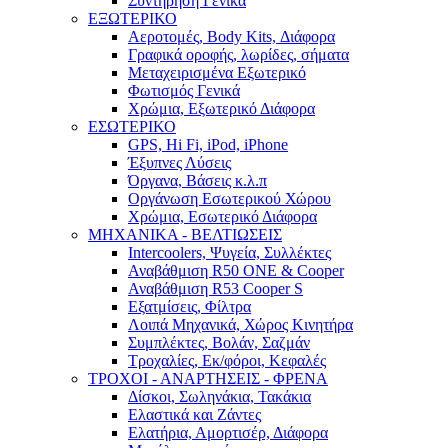
Συντήρηση Γενικά
ΕΞΩΤΕΡΙΚΟ
Αεροτομές, Body Kits, Διάφορα
Γραφικά οροφής, λωρίδες, σήματα
Μεταχειρισμένα Εξωτερικό
Φωτισμός Γενικά
Χρώμια, Εξωτερικό Διάφορα
ΕΣΩΤΕΡΙΚΟ
GPS, Hi Fi, iPod, iPhone
Έξυπνες Λύσεις
Όργανα, Βάσεις κ.λ.π
Οργάνωση Εσωτερικού Χώρου
Χρώμια, Εσωτερικό Διάφορα
ΜΗΧΑΝΙΚΑ - ΒΕΛΤΙΩΣΕΙΣ
Intercoolers, Ψυγεία, Συλλέκτες
Αναβάθμιση R50 ONE & Cooper
Αναβάθμιση R53 Cooper S
Εξατμίσεις, Φίλτρα
Λοιπά Μηχανικά, Χώρος Κινητήρα
Συμπλέκτες, Βολάν, Σαζμάν
Τροχαλίες, Εκ/φόροι, Κεφαλές
ΤΡΟΧΟΙ - ΑΝΑΡΤΗΣΕΙΣ - ΦΡΕΝΑ
Δίσκοι, Σωληνάκια, Τακάκια
Ελαστικά και Ζάντες
Ελατήρια, Αμορτισέρ, Διάφορα