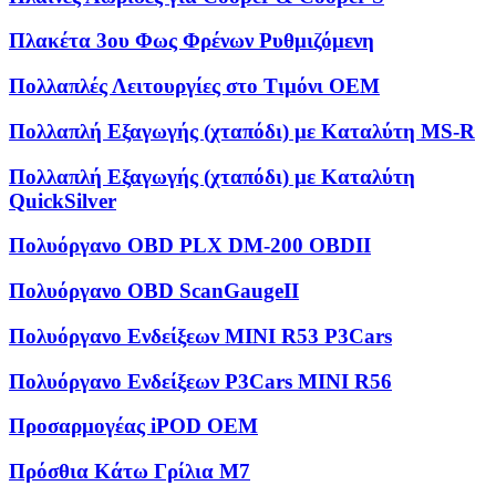
Πλακέτα 3ου Φως Φρένων Ρυθμιζόμενη
Πολλαπλές Λειτουργίες στο Τιμόνι OEM
Πολλαπλή Εξαγωγής (χταπόδι) με Καταλύτη MS-R
Πολλαπλή Εξαγωγής (χταπόδι) με Καταλύτη
QuickSilver
Πολυόργανο OBD PLX DM-200 OBDII
Πολυόργανο OBD ScanGaugeII
Πολυόργανο Ενδείξεων MINI R53 P3Cars
Πολυόργανο Ενδείξεων P3Cars MINI R56
Προσαρμογέας iPOD OEM
Πρόσθια Κάτω Γρίλια M7