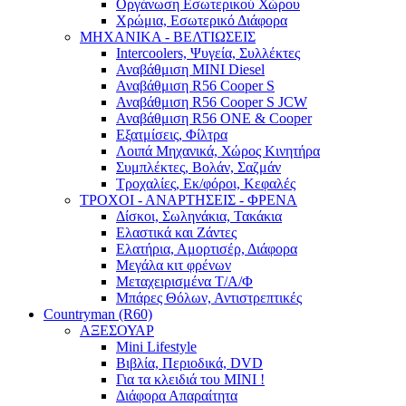
Οργάνωση Εσωτερικού Χώρου
Χρώμια, Εσωτερικό Διάφορα
ΜΗΧΑΝΙΚΑ - ΒΕΛΤΙΩΣΕΙΣ
Intercoolers, Ψυγεία, Συλλέκτες
Αναβάθμιση MINI Diesel
Αναβάθμιση R56 Cooper S
Αναβάθμιση R56 Cooper S JCW
Αναβάθμιση R56 ONE & Cooper
Εξατμίσεις, Φίλτρα
Λοιπά Μηχανικά, Χώρος Κινητήρα
Συμπλέκτες, Βολάν, Σαζμάν
Τροχαλίες, Εκ/φόροι, Κεφαλές
ΤΡΟΧΟΙ - ΑΝΑΡΤΗΣΕΙΣ - ΦΡΕΝΑ
Δίσκοι, Σωληνάκια, Τακάκια
Ελαστικά και Ζάντες
Ελατήρια, Αμορτισέρ, Διάφορα
Μεγάλα κιτ φρένων
Μεταχειρισμένα Τ/Α/Φ
Μπάρες Θόλων, Αντιστρεπτικές
Countryman (R60)
ΑΞΕΣΟΥΑΡ
Mini Lifestyle
Βιβλία, Περιοδικά, DVD
Για τα κλειδιά του MINI !
Διάφορα Απαραίτητα