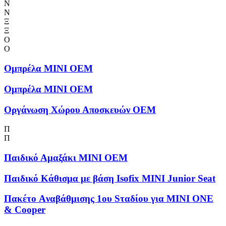
Ν
Ν
Ξ
Ξ
Ο
Ο
Ομπρέλα MINI OEM
Ομπρέλα MINI OEM
Οργάνωση Χώρου Αποσκευών OEM
Π
Π
Παιδικό Αμαξάκι MINI OEM
Παιδικό Κάθισμα με βάση Isofix MINI Junior Seat
Πακέτο Aναβάθμισης 1ου Sταδίου για MINI ONE
& Cooper