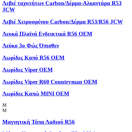
Λεβιέ ταχυτήτων Carbon/Δέρμα-Αλκαντάρα R53
JCW
Λεβιέ Χειροφρένου Carbon/Δέρμα R53/R56 JCW
Λευκά Πλαϊνά Ενδεικτικά R56 OEM
Λεύκο 3ο Φώς Όπισθεν
Λωρίδες Kαπό R56 OEM
Λωρίδες Viper OEM
Λωρίδες Viper R60 Countryman OEM
Λωρίδες Καπώ MINI OEM
Μ
Μ
Μαγνητική Τάπα Λαδιού R56