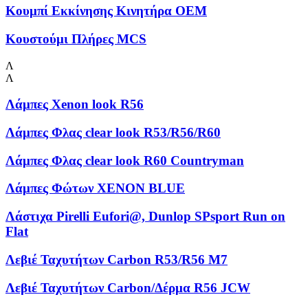
Κουμπί Εκκίνησης Κινητήρα OEM
Κουστούμι Πλήρες MCS
Λ
Λ
Λάμπες Xenon look R56
Λάμπες Φλας clear look R53/R56/R60
Λάμπες Φλας clear look R60 Countryman
Λάμπες Φώτων XENON BLUE
Λάστιχα Pirelli Eufori@, Dunlop SPsport Run on
Flat
Λεβιέ Ταχυτήτων Carbon R53/R56 M7
Λεβιέ Ταχυτήτων Carbon/Δέρμα R56 JCW