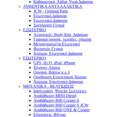
Καθαριστικά, Λάδια, Υγρά Διάφορα
ΑΥΘΕΝΤΙΚΑ ΑΝΤΑΛΛΑΚΤΙΚΑ
JCW - Original Parts
Εξωτερικό Διάφορα
Εσωτερικό Διάφορα
Συντήρηση Γενικά
ΕΞΩΤΕΡΙΚΟ
Αεροτομές, Body Kits, Διάφορα
Γραφικά οροφής, λωρίδες, σήματα
Μεταχειρισμένα Εξωτερικό
Φωτισμός Γενικά
Χρώμια, Εξωτερικό Διάφορα
ΕΣΩΤΕΡΙΚΟ
GPS, Hi Fi, iPod, iPhone
Έξυπνες Λύσεις
Οργανα, Βάσεις κ.λ.π
Οργάνωση Εσωτερικού Χώρου
Χρώμια, Εσωτερικό Διάφορα
ΜΗΧΑΝΙΚΑ - ΒΕΛΤΙΩΣΕΙΣ
Intercoolers, Ψυγεία, Συλλέκτες
Αναβάθμιση MINI Diesel
Αναβάθμιση R60 Cooper S
Αναβάθμιση R60 Cooper S JCW
Αναβάθμιση R60 ONE & Cooper
Εξατμίσεις, Φίλτρα