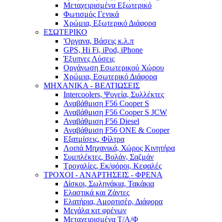
Μεταχειρισμένα Εξωτερικό
Φωτισμός Γενικά
Χρώμια, Εξωτερικό Διάφορα
ΕΣΩΤΕΡΙΚΟ
'Οργανα, Βάσεις κ.λ.π
GPS, Hi Fi, iPod, iPhone
Έξυπνες Λύσεις
Οργάνωση Εσωτερικού Χώρου
Χρώμια, Εσωτερικό Διάφορα
ΜΗΧΑΝΙΚΑ - ΒΕΛΤΙΩΣΕΙΣ
Intercoolers, Ψυγεία, Συλλέκτες
Αναβάθμιση F56 Cooper S
Αναβάθμιση F56 Cooper S JCW
Αναβάθμιση F56 Diesel
Αναβάθμιση F56 ONE & Cooper
Εξατμίσεις, Φίλτρα
Λοιπά Μηχανικά, Χώρος Κινητήρα
Συμπλέκτες, Βολάν, Σαζμάν
Τροχαλίες, Εκ/φόροι, Κεφαλές
ΤΡΟΧΟΙ - ΑΝΑΡΤΗΣΕΙΣ - ΦΡΕΝΑ
Δίσκοι, Σωληνάκια, Τακάκια
Ελαστικά και Ζάντες
Ελατήρια, Αμορτισέρ, Διάφορα
Μεγάλα κιτ φρένων
Μεταχειρισμένα Τ/Α/Φ