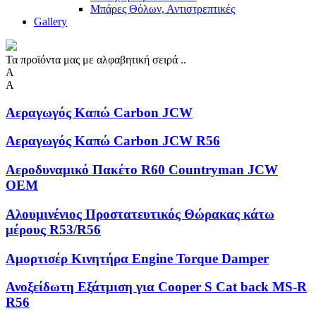
Μπάρες Θόλων, Αντιστρεπτικές
Gallery
Τα προϊόντα μας με αλφαβητική σειρά ..
Α
Α
Αεραγωγός Καπώ Carbon JCW
Αεραγωγός Καπώ Carbon JCW R56
Αεροδυναμικό Πακέτο R60 Countryman JCW
OEM
Αλουμινένιος Προστατευτικός Θώρακας κάτω
μέρους R53/R56
Αμορτισέρ Κινητήρα Engine Torque Damper
Ανοξείδωτη Eξάτμιση για Cooper S Cat back MS-R
R56