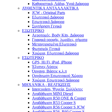
Καθαριστικά, Λάδια, Υγρά Διάφορα
ΑΥΘΕΝΤΙΚΑ ΑΝΤΑΛΛΑΚΤΙΚΑ
JCW - Original Parts
Εξωτερικό Διάφορα
Εσωτερικό Διάφορα
Συντήρηση Γενικά
ΕΞΩΤΕΡΙΚΟ
Αεροτομές, Body Kits, Διάφορα
Γραφικά οροφής, λωρίδες, σήματα
Μεταχειρισμένα Εξωτερικό
Φωτισμός Γενικά
Χρώμια, Εξωτερικό Διάφορα
ΕΣΩΤΕΡΙΚΟ
GPS, Hi Fi, iPod, iPhone
Έξυπνες Λύσεις
Όργανα, Βάσεις κ.λ.π
Οργάνωση Εσωτερικού Χώρου
Χρώμια, Εσωτερικό Διάφορα
ΜΗΧΑΝΙΚΑ - ΒΕΛΤΙΩΣΕΙΣ
Intercoolers, Ψυγεία, Συλλέκτες
Αναβάθμιση MINI Diesel
Αναβάθμιση R50 ONE & Cooper
Αναβάθμιση R53 Cooper S
Αναβάθμιση R56 Cooper S JCW
Αναβάθμιση R56, R60 Cooper S