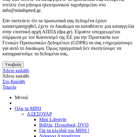
στείλτε ένα μήνυμα ηλεκτρονικού ταχυδρομείου στο
info@mindspeed.gr.
Εάν πιστεύετε ότι τα προσωπικά σας δεδομένα έχουν
καταστρατηγηθεί, έχετε το δικαίωμα να καταθέσετε μια καταγγελία
στην εποπτική αρχή ΑΠΠΔ (dpa.gr). Είμαστε υποχρεωμένοι
σύμφωνα με τον Κανονισμό της ΕΕ για την Προστασία των
Γενικών Προσωπικών Δεδομένων (GDPR) να σας ενημερώσουμε
για αυτό το δικαίωμα. Όμως πραγματικά δεν σκοπεύουμε να
καταχραστούμε τα δεδομένα σας.
Υποβολή
Άδειο καλάθι
Άδειο καλάθι
Στο Καλάθι
Ταμείο
Μενού
Ολα τα ΜΙΝΙ
ΑΞΕΣΟΥΑΡ
Mini Lifestyle
Βιβλία, Περιοδικά, DVD
Για τα κλειδιά του MINI !
Διάφορα Απαραίτητα