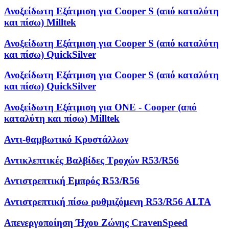
Ανοξείδωτη Εξάτμιση για Cooper S (από καταλύτη
και πίσω) Milltek
Ανοξείδωτη Εξάτμιση για Cooper S (από καταλύτη
και πίσω) QuickSilver
Ανοξείδωτη Εξάτμιση για Cooper S (από καταλύτη
και πίσω) QuickSilver
Ανοξείδωτη Εξάτμιση για ONE - Cooper (από
καταλύτη και πίσω) Milltek
Αντι-θαμβωτικό Κρυστάλλων
Αντικλεπτικές Βαλβίδες Τροχών R53/R56
Αντιστρεπτική Εμπρός R53/R56
Αντιστρεπτική πίσω ρυθμιζόμενη R53/R56 ALTA
Απενεργοποίηση Ήχου Ζώνης CravenSpeed