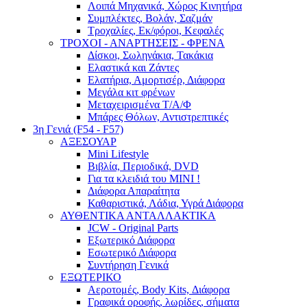
Λοιπά Μηχανικά, Χώρος Κινητήρα
Συμπλέκτες, Βολάν, Σαζμάν
Τροχαλίες, Εκ/φόροι, Κεφαλές
ΤΡΟΧΟΙ - ΑΝΑΡΤΗΣΕΙΣ - ΦΡΕΝΑ
Δίσκοι, Σωληνάκια, Τακάκια
Ελαστικά και Ζάντες
Ελατήρια, Αμορτισέρ, Διάφορα
Μεγάλα κιτ φρένων
Μεταχειρισμένα Τ/Α/Φ
Μπάρες Θόλων, Αντιστρεπτικές
3η Γενιά (F54 - F57)
ΑΞΕΣΟΥΑΡ
Mini Lifestyle
Βιβλία, Περιοδικά, DVD
Για τα κλειδιά του MINI !
Διάφορα Απαραίτητα
Καθαριστικά, Λάδια, Υγρά Διάφορα
ΑΥΘΕΝΤΙΚΑ ΑΝΤΑΛΛΑΚΤΙΚΑ
JCW - Original Parts
Εξωτερικό Διάφορα
Εσωτερικό Διάφορα
Συντήρηση Γενικά
ΕΞΩΤΕΡΙΚΟ
Αεροτομές, Body Kits, Διάφορα
Γραφικά οροφής, λωρίδες, σήματα