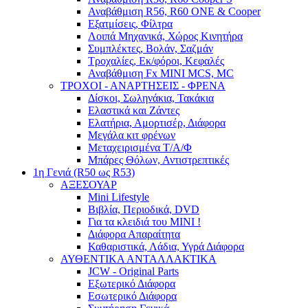
Αναβάθμιση R56, R60 ONE & Cooper
Εξατμίσεις, Φίλτρα
Λοιπά Μηχανικά, Χώρος Κινητήρα
Συμπλέκτες, Βολάν, Σαζμάν
Τροχαλίες, Εκ/φόροι, Κεφαλές
Αναβάθμιση Fx MINI MCS, MC
ΤΡΟΧΟΙ - ΑΝΑΡΤΗΣΕΙΣ - ΦΡΕΝΑ
Δίσκοι, Σωληνάκια, Τακάκια
Ελαστικά και Ζάντες
Ελατήρια, Αμορτισέρ, Διάφορα
Μεγάλα κιτ φρένων
Μεταχειρισμένα Τ/Α/Φ
Μπάρες Θόλων, Αντιστρεπτικές
1η Γενιά (R50 ως R53)
ΑΞΕΣΟΥΑΡ
Mini Lifestyle
Βιβλία, Περιοδικά, DVD
Για τα κλειδιά του MINI !
Διάφορα Απαραίτητα
Καθαριστικά, Λάδια, Υγρά Διάφορα
ΑΥΘΕΝΤΙΚΑ ΑΝΤΑΛΛΑΚΤΙΚΑ
JCW - Original Parts
Εξωτερικό Διάφορα
Εσωτερικό Διάφορα