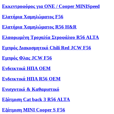
Εκκεντροφόρος για ONE / Cooper MINISpeed
Ελατήρια Χαμηλώματος F56
Ελατήρια Χαμηλώματος R56 H&R
Ελαφρωμένη Τροχαλία Στροφάλου R56 ALTA
Εμπρός Διακοσμητικό Chili Red JCW F56
Εμπρός Φλας JCW F56
Ενδεικτικά ΗΠΑ OEM
Ενδεικτικά ΗΠΑ R56 OEM
Ενισχυτικό & Καθαριστικό
Εξάτμιση Cat back 3 R56 ALTA
Εξάτμιση MINI Cooper S F56