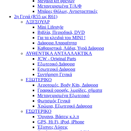
Μεγάλα κιτ φρένων
Μεταχειρισμένα Τ/Α/Φ
Μπάρες Θόλων, Αντιστρεπτικές
2η Γενιά (R55 ως R61)
ΑΞΕΣΟΥΑΡ
Mini Lifestyle
Βιβλία, Περιοδικά, DVD
Για τα κλειδιά του MINI !
Διάφορα Απαραίτητα
Καθαριστικά, Λάδια, Υγρά Διάφορα
ΑΥΘΕΝΤΙΚΑ ΑΝΤΑΛΛΑΚΤΙΚΑ
JCW - Original Parts
Εξωτερικό Διάφορα
Εσωτερικό Διάφορα
Συντήρηση Γενικά
ΕΞΩΤΕΡΙΚΟ
Αεροτομές, Body Kits, Διάφορα
Γραφικά οροφής, λωρίδες, σήματα
Μεταχειρισμένα Εξωτερικό
Φωτισμός Γενικά
Χρώμια, Εξωτερικό Διάφορα
ΕΣΩΤΕΡΙΚΟ
'Οργανα, Βάσεις κ.λ.π
GPS, Hi Fi, iPod, iPhone
Έξυπνες Λύσεις