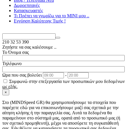
Blog / Τελευταία Νέα
Δωροεπιταγές
Κατασκευαστές
Τι Πρέπει να γνωρίζω για το MΙΝΙ μου ..
Εγγύηση Καλύτερης Τιμής !
210
32 53 390
Ζητήστε να σας καλέσουμε ..
Το Όνομα σας
Τηλέφωνο
Ωρα που σας βολεύει
-
Συμφωνώ στην επεξεργασία των προσωπικών μου δεδομένων
ως εξής.
×
Στo (MINDSpeed GR) θα χρησιμοποιήσουμε τα στοιχεία που
παρέχετε εδώ για να επικοινωνήσουμε μαζί σας σχετικά με την
αίτηση κλήσης ή την παραγγελία σας. Αυτά τα δεδομένα θα
παραμείνουν στο σύστημά μας, ορατά από το προσωπικό μας (ή
τον σχετικό προμηθευτή), μέχρι να αποσύρετε τη συγκατάθεσή
σας. Εάν θέλετε να καταργήσετε τα προσωπικά σας δεδομένα,