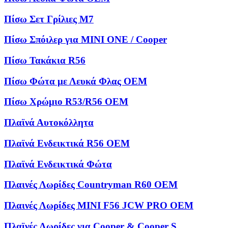
Πίσω Σετ Γρίλιες M7
Πίσω Σπόιλερ για MINI ONE / Cooper
Πίσω Τακάκια R56
Πίσω Φώτα με Λευκά Φλας OEM
Πίσω Χρώμιο R53/R56 OEM
Πλαϊνά Αυτοκόλλητα
Πλαϊνά Ενδεικτικά R56 OEM
Πλαϊνά Ενδεικτικά Φώτα
Πλαινές Λωρίδες Countryman R60 OEM
Πλαινές Λωρίδες MINI F56 JCW PRO OEM
Πλαϊνές Λωρίδες για Cooper & Cooper S