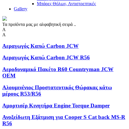
Μπάρες Θόλων, Αντιστρεπτικές
Gallery
Τα προϊόντα μας με αλφαβητική σειρά ..
Α
Α
Αεραγωγός Καπώ Carbon JCW
Αεραγωγός Καπώ Carbon JCW R56
Αεροδυναμικό Πακέτο R60 Countryman JCW
OEM
Αλουμινένιος Προστατευτικός Θώρακας κάτω
μέρους R53/R56
Αμορτισέρ Κινητήρα Engine Torque Damper
Ανοξείδωτη Eξάτμιση για Cooper S Cat back MS-R
R56