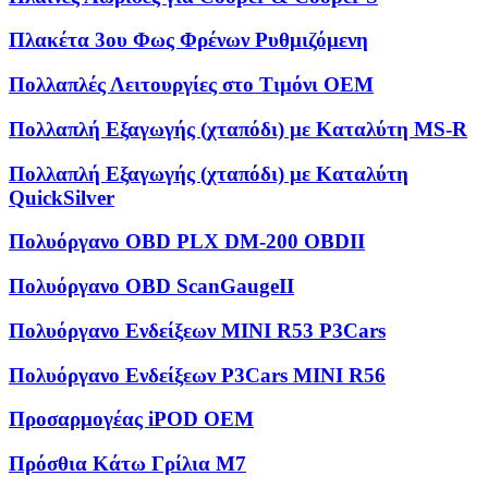
Πλακέτα 3ου Φως Φρένων Ρυθμιζόμενη
Πολλαπλές Λειτουργίες στο Τιμόνι OEM
Πολλαπλή Εξαγωγής (χταπόδι) με Καταλύτη MS-R
Πολλαπλή Εξαγωγής (χταπόδι) με Καταλύτη
QuickSilver
Πολυόργανο OBD PLX DM-200 OBDII
Πολυόργανο OBD ScanGaugeII
Πολυόργανο Ενδείξεων MINI R53 P3Cars
Πολυόργανο Ενδείξεων P3Cars MINI R56
Προσαρμογέας iPOD OEM
Πρόσθια Κάτω Γρίλια M7