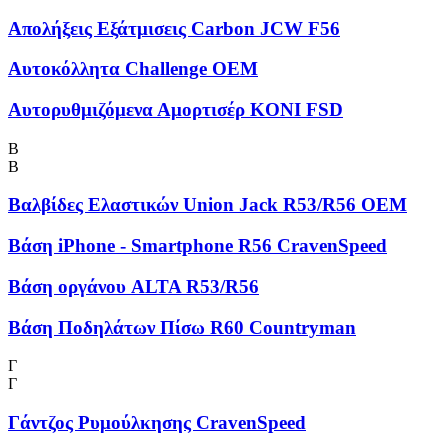
Απολήξεις Εξάτμισεις Carbon JCW F56
Αυτοκόλλητα Challenge OEM
Αυτορυθμιζόμενα Αμορτισέρ KONI FSD
Β
Β
Βαλβίδες Ελαστικών Union Jack R53/R56 OEM
Βάση iPhone - Smartphone R56 CravenSpeed
Βάση οργάνου ALTA R53/R56
Βάση Ποδηλάτων Πίσω R60 Countryman
Γ
Γ
Γάντζος Ρυμούλκησης CravenSpeed