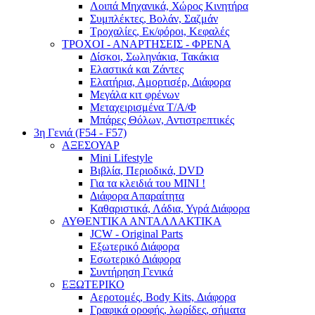
Λοιπά Μηχανικά, Χώρος Κινητήρα
Συμπλέκτες, Βολάν, Σαζμάν
Τροχαλίες, Εκ/φόροι, Κεφαλές
ΤΡΟΧΟΙ - ΑΝΑΡΤΗΣΕΙΣ - ΦΡΕΝΑ
Δίσκοι, Σωληνάκια, Τακάκια
Ελαστικά και Ζάντες
Ελατήρια, Αμορτισέρ, Διάφορα
Μεγάλα κιτ φρένων
Μεταχειρισμένα Τ/Α/Φ
Μπάρες Θόλων, Αντιστρεπτικές
3η Γενιά (F54 - F57)
ΑΞΕΣΟΥΑΡ
Mini Lifestyle
Βιβλία, Περιοδικά, DVD
Για τα κλειδιά του MINI !
Διάφορα Απαραίτητα
Καθαριστικά, Λάδια, Υγρά Διάφορα
ΑΥΘΕΝΤΙΚΑ ΑΝΤΑΛΛΑΚΤΙΚΑ
JCW - Original Parts
Εξωτερικό Διάφορα
Εσωτερικό Διάφορα
Συντήρηση Γενικά
ΕΞΩΤΕΡΙΚΟ
Αεροτομές, Body Kits, Διάφορα
Γραφικά οροφής, λωρίδες, σήματα