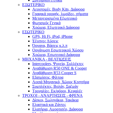
Συντήρηση Γενικά
ΕΞΩΤΕΡΙΚΟ
Αεροτομές, Body Kits, Διάφορα
Γραφικά οροφής, λωρίδες, σήματα
Μεταχειρισμένα Εξωτερικό
Φωτισμός Γενικά
Χρώμια, Εξωτερικό Διάφορα
ΕΣΩΤΕΡΙΚΟ
GPS, Hi Fi, iPod, iPhone
Έξυπνες Λύσεις
Όργανα, Βάσεις κ.λ.π
Οργάνωση Εσωτερικού Χώρου
Χρώμια, Εσωτερικό Διάφορα
ΜΗΧΑΝΙΚΑ - ΒΕΛΤΙΩΣΕΙΣ
Intercoolers, Ψυγεία, Συλλέκτες
Αναβάθμιση R50 ONE & Cooper
Αναβάθμιση R53 Cooper S
Εξατμίσεις, Φίλτρα
Λοιπά Μηχανικά, Χώρος Κινητήρα
Συμπλέκτες, Βολάν, Σαζμάν
Τροχαλίες, Εκ/φόροι, Κεφαλές
ΤΡΟΧΟΙ - ΑΝΑΡΤΗΣΕΙΣ - ΦΡΕΝΑ
Δίσκοι, Σωληνάκια, Τακάκια
Ελαστικά και Ζάντες
Ελατήρια, Αμορτισέρ, Διάφορα