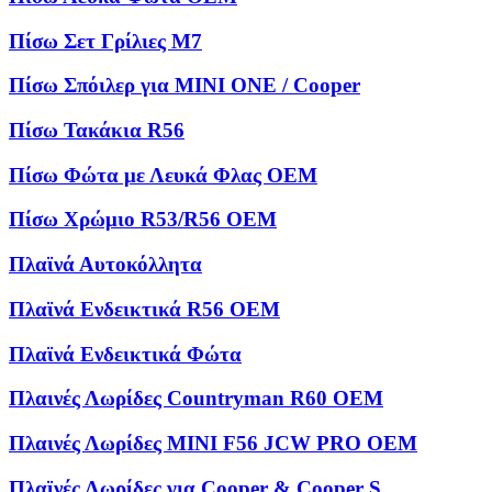
Πίσω Σετ Γρίλιες M7
Πίσω Σπόιλερ για MINI ONE / Cooper
Πίσω Τακάκια R56
Πίσω Φώτα με Λευκά Φλας OEM
Πίσω Χρώμιο R53/R56 OEM
Πλαϊνά Αυτοκόλλητα
Πλαϊνά Ενδεικτικά R56 OEM
Πλαϊνά Ενδεικτικά Φώτα
Πλαινές Λωρίδες Countryman R60 OEM
Πλαινές Λωρίδες MINI F56 JCW PRO OEM
Πλαϊνές Λωρίδες για Cooper & Cooper S