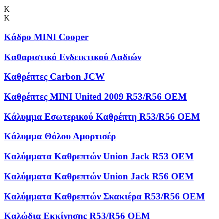
Κ
Κ
Κάδρο MINI Cooper
Καθαριστικό Ενδεικτικού Λαδιών
Καθρέπτες Carbon JCW
Καθρέπτες MINI United 2009 R53/R56 OEM
Κάλυμμα Εσωτερικού Καθρέπτη R53/R56 OEM
Κάλυμμα Θόλου Αμορτισέρ
Καλύμματα Kαθρεπτών Union Jack R53 OEM
Καλύμματα Καθρεπτών Union Jack R56 OEM
Καλύμματα Καθρεπτών Σκακιέρα R53/R56 OEM
Καλώδια Εκκίνησης R53/R56 OEM