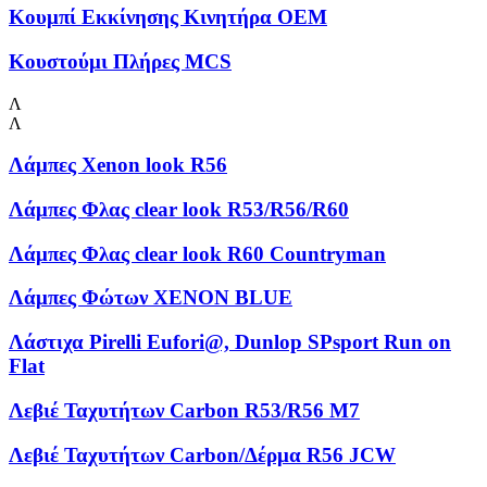
Κουμπί Εκκίνησης Κινητήρα OEM
Κουστούμι Πλήρες MCS
Λ
Λ
Λάμπες Xenon look R56
Λάμπες Φλας clear look R53/R56/R60
Λάμπες Φλας clear look R60 Countryman
Λάμπες Φώτων XENON BLUE
Λάστιχα Pirelli Eufori@, Dunlop SPsport Run on
Flat
Λεβιέ Ταχυτήτων Carbon R53/R56 M7
Λεβιέ Ταχυτήτων Carbon/Δέρμα R56 JCW