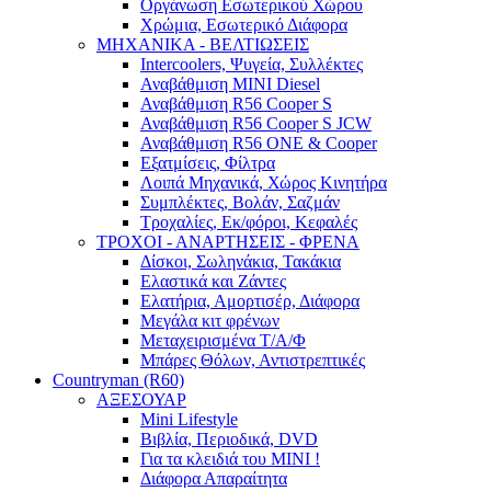
Οργάνωση Εσωτερικού Χώρου
Χρώμια, Εσωτερικό Διάφορα
ΜΗΧΑΝΙΚΑ - ΒΕΛΤΙΩΣΕΙΣ
Intercoolers, Ψυγεία, Συλλέκτες
Αναβάθμιση MINI Diesel
Αναβάθμιση R56 Cooper S
Αναβάθμιση R56 Cooper S JCW
Αναβάθμιση R56 ONE & Cooper
Εξατμίσεις, Φίλτρα
Λοιπά Μηχανικά, Χώρος Κινητήρα
Συμπλέκτες, Βολάν, Σαζμάν
Τροχαλίες, Εκ/φόροι, Κεφαλές
ΤΡΟΧΟΙ - ΑΝΑΡΤΗΣΕΙΣ - ΦΡΕΝΑ
Δίσκοι, Σωληνάκια, Τακάκια
Ελαστικά και Ζάντες
Ελατήρια, Αμορτισέρ, Διάφορα
Μεγάλα κιτ φρένων
Μεταχειρισμένα Τ/Α/Φ
Μπάρες Θόλων, Αντιστρεπτικές
Countryman (R60)
ΑΞΕΣΟΥΑΡ
Mini Lifestyle
Βιβλία, Περιοδικά, DVD
Για τα κλειδιά του MINI !
Διάφορα Απαραίτητα