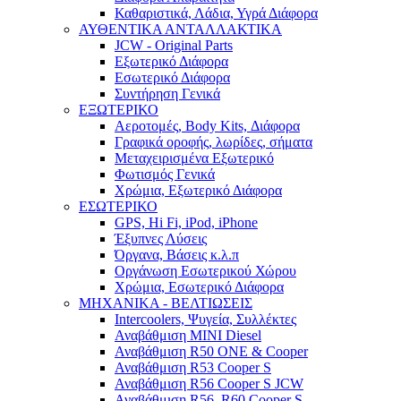
Καθαριστικά, Λάδια, Υγρά Διάφορα
ΑΥΘΕΝΤΙΚΑ ΑΝΤΑΛΛΑΚΤΙΚΑ
JCW - Original Parts
Εξωτερικό Διάφορα
Εσωτερικό Διάφορα
Συντήρηση Γενικά
ΕΞΩΤΕΡΙΚΟ
Αεροτομές, Body Kits, Διάφορα
Γραφικά οροφής, λωρίδες, σήματα
Μεταχειρισμένα Εξωτερικό
Φωτισμός Γενικά
Χρώμια, Εξωτερικό Διάφορα
ΕΣΩΤΕΡΙΚΟ
GPS, Hi Fi, iPod, iPhone
Έξυπνες Λύσεις
Όργανα, Βάσεις κ.λ.π
Οργάνωση Εσωτερικού Χώρου
Χρώμια, Εσωτερικό Διάφορα
ΜΗΧΑΝΙΚΑ - ΒΕΛΤΙΩΣΕΙΣ
Intercoolers, Ψυγεία, Συλλέκτες
Αναβάθμιση MINI Diesel
Αναβάθμιση R50 ONE & Cooper
Αναβάθμιση R53 Cooper S
Αναβάθμιση R56 Cooper S JCW
Αναβάθμιση R56, R60 Cooper S