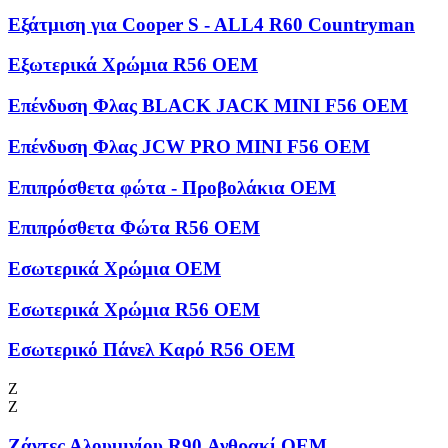
Εξάτμιση για Cooper S - ALL4 R60 Countryman
Εξωτερικά Χρώμια R56 OEM
Επένδυση Φλας BLACK JACK MINI F56 OEM
Επένδυση Φλας JCW PRO MINI F56 OEM
Επιπρόσθετα φώτα - Προβολάκια OEM
Επιπρόσθετα Φώτα R56 OEM
Εσωτερικά Χρώμια OEM
Εσωτερικά Χρώμια R56 OEM
Εσωτερικό Πάνελ Καρό R56 OEM
Ζ
Ζ
Ζάντες Αλουμινίου R90 Ανθρακί OEM