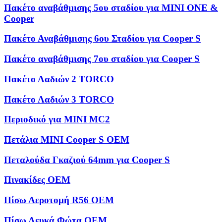
Πακέτο αναβάθμισης 5ου σταδίου για MINI ONE &
Cooper
Πακέτο Αναβάθμισης 6ου Σταδίου για Cooper S
Πακέτο αναβάθμισης 7ου σταδίου για Cooper S
Πακέτο Λαδιών 2 TORCO
Πακέτο Λαδιών 3 TORCO
Περιοδικό για MINI MC2
Πετάλια MINI Cooper S OEM
Πεταλούδα Γκαζιού 64mm για Cooper S
Πινακίδες OEM
Πίσω Αεροτομή R56 OEM
Πίσω Λευκά Φώτα OEM