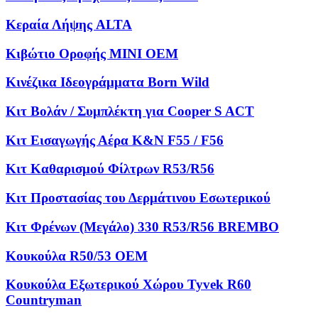
Κεραία Λήψης ALTA
Κιβώτιο Οροφής MINI OEM
Κινέζικα Ιδεογράμματα Born Wild
Κιτ Βολάν / Συμπλέκτη για Cooper S ACT
Κιτ Εισαγωγής Αέρα K&N F55 / F56
Κιτ Καθαρισμού Φίλτρων R53/R56
Κιτ Προστασίας του Δερμάτινου Εσωτερικού
Κιτ Φρένων (Μεγάλο) 330 R53/R56 BREMBO
Κουκούλα R50/53 OEM
Κουκούλα Εξωτερικού Χώρου Tyvek R60
Countryman