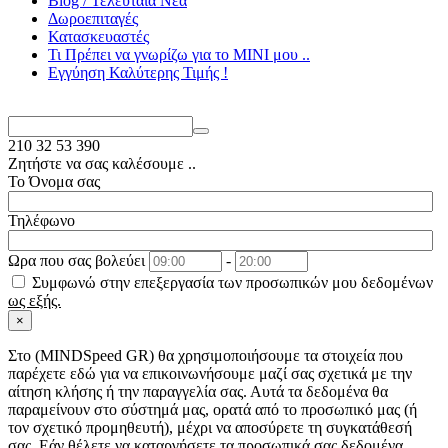
Blog / Τελευταία Νέα
Δωροεπιταγές
Κατασκευαστές
Τι Πρέπει να γνωρίζω για το MΙΝΙ μου ..
Εγγύηση Καλύτερης Τιμής !
210
32 53 390
Ζητήστε να σας καλέσουμε ..
Το Όνομα σας
Τηλέφωνο
Ωρα που σας βολεύει
-
Συμφωνώ στην επεξεργασία των προσωπικών μου δεδομένων
ως εξής.
×
Στo (MINDSpeed GR) θα χρησιμοποιήσουμε τα στοιχεία που
παρέχετε εδώ για να επικοινωνήσουμε μαζί σας σχετικά με την
αίτηση κλήσης ή την παραγγελία σας. Αυτά τα δεδομένα θα
παραμείνουν στο σύστημά μας, ορατά από το προσωπικό μας (ή
τον σχετικό προμηθευτή), μέχρι να αποσύρετε τη συγκατάθεσή
σας. Εάν θέλετε να καταργήσετε τα προσωπικά σας δεδομένα,