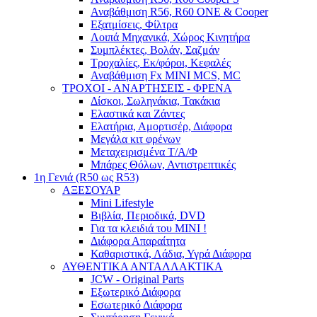
Αναβάθμιση R56, R60 ONE & Cooper
Εξατμίσεις, Φίλτρα
Λοιπά Μηχανικά, Χώρος Κινητήρα
Συμπλέκτες, Βολάν, Σαζμάν
Τροχαλίες, Εκ/φόροι, Κεφαλές
Αναβάθμιση Fx MINI MCS, MC
ΤΡΟΧΟΙ - ΑΝΑΡΤΗΣΕΙΣ - ΦΡΕΝΑ
Δίσκοι, Σωληνάκια, Τακάκια
Ελαστικά και Ζάντες
Ελατήρια, Αμορτισέρ, Διάφορα
Μεγάλα κιτ φρένων
Μεταχειρισμένα Τ/Α/Φ
Μπάρες Θόλων, Αντιστρεπτικές
1η Γενιά (R50 ως R53)
ΑΞΕΣΟΥΑΡ
Mini Lifestyle
Βιβλία, Περιοδικά, DVD
Για τα κλειδιά του MINI !
Διάφορα Απαραίτητα
Καθαριστικά, Λάδια, Υγρά Διάφορα
ΑΥΘΕΝΤΙΚΑ ΑΝΤΑΛΛΑΚΤΙΚΑ
JCW - Original Parts
Εξωτερικό Διάφορα
Εσωτερικό Διάφορα