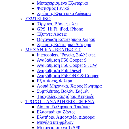
Μεταχειρισμένα Εξωτερικό
Φωτισμός Γενικά
Χρώμια, Εξωτερικό Διάφορα
ΕΣΩΤΕΡΙΚΟ
'Οργανα, Βάσεις κ.λ.π
GPS, Hi Fi, iPod, iPhone
Έξυπνες Λύσεις
Οργάνωση Εσωτερικού Χώρου
Χρώμια, Εσωτερικό Διάφορα
ΜΗΧΑΝΙΚΑ - ΒΕΛΤΙΩΣΕΙΣ
Intercoolers, Ψυγεία, Συλλέκτες
Αναβάθμιση F56 Cooper S
Αναβάθμιση F56 Cooper S JCW
Αναβάθμιση F56 Diesel
Αναβάθμιση F56 ONE & Cooper
Εξατμίσεις, Φίλτρα
Λοιπά Μηχανικά, Χώρος Κινητήρα
Συμπλέκτες, Βολάν, Σαζμάν
Τροχαλίες, Εκ/φόροι, Κεφαλές
ΤΡΟΧΟΙ - ΑΝΑΡΤΗΣΕΙΣ - ΦΡΕΝΑ
Δίσκοι, Σωληνάκια, Τακάκια
Ελαστικά και Ζάντες
Ελατήρια, Αμορτισέρ, Διάφορα
Μεγάλα κιτ φρένων
Μεταχειρισμένα Τ/Α/Φ