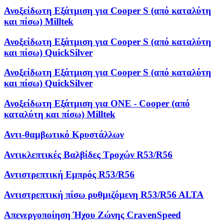
Ανοξείδωτη Εξάτμιση για Cooper S (από καταλύτη
και πίσω) Milltek
Ανοξείδωτη Εξάτμιση για Cooper S (από καταλύτη
και πίσω) QuickSilver
Ανοξείδωτη Εξάτμιση για Cooper S (από καταλύτη
και πίσω) QuickSilver
Ανοξείδωτη Εξάτμιση για ONE - Cooper (από
καταλύτη και πίσω) Milltek
Αντι-θαμβωτικό Κρυστάλλων
Αντικλεπτικές Βαλβίδες Τροχών R53/R56
Αντιστρεπτική Εμπρός R53/R56
Αντιστρεπτική πίσω ρυθμιζόμενη R53/R56 ALTA
Απενεργοποίηση Ήχου Ζώνης CravenSpeed