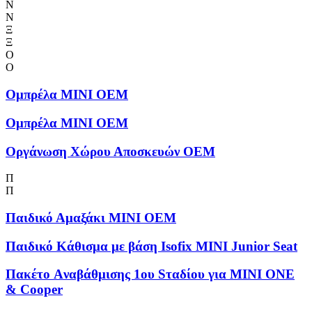
Ν
Ν
Ξ
Ξ
Ο
Ο
Ομπρέλα MINI OEM
Ομπρέλα MINI OEM
Οργάνωση Χώρου Αποσκευών OEM
Π
Π
Παιδικό Αμαξάκι MINI OEM
Παιδικό Κάθισμα με βάση Isofix MINI Junior Seat
Πακέτο Aναβάθμισης 1ου Sταδίου για MINI ONE
& Cooper