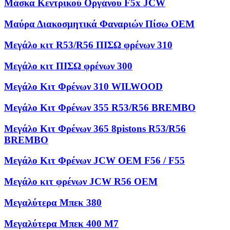
Μάσκα Κεντρικού Οργάνου F5x JCW
Μαύρα Διακοσμητικά Φαναριών Πίσω OEM
Μεγάλο κιτ R53/R56 ΠΙΣΩ φρένων 310
Μεγάλο κιτ ΠΙΣΩ φρένων 300
Μεγάλο Κιτ Φρένων 310 WILWOOD
Μεγάλο Κιτ Φρένων 355 R53/R56 BREMBO
Μεγάλο Κιτ Φρένων 365 8pistons R53/R56
BREMBO
Μεγάλο Κιτ Φρένων JCW OEM F56 / F55
Μεγάλο κιτ φρένων JCW R56 OEM
Μεγαλύτερα Μπεκ 380
Μεγαλύτερα Μπεκ 400 M7