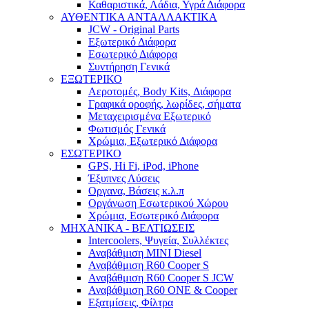
Καθαριστικά, Λάδια, Υγρά Διάφορα
ΑΥΘΕΝΤΙΚΑ ΑΝΤΑΛΛΑΚΤΙΚΑ
JCW - Original Parts
Εξωτερικό Διάφορα
Εσωτερικό Διάφορα
Συντήρηση Γενικά
ΕΞΩΤΕΡΙΚΟ
Αεροτομές, Body Kits, Διάφορα
Γραφικά οροφής, λωρίδες, σήματα
Μεταχειρισμένα Εξωτερικό
Φωτισμός Γενικά
Χρώμια, Εξωτερικό Διάφορα
ΕΣΩΤΕΡΙΚΟ
GPS, Hi Fi, iPod, iPhone
Έξυπνες Λύσεις
Οργανα, Βάσεις κ.λ.π
Οργάνωση Εσωτερικού Χώρου
Χρώμια, Εσωτερικό Διάφορα
ΜΗΧΑΝΙΚΑ - ΒΕΛΤΙΩΣΕΙΣ
Intercoolers, Ψυγεία, Συλλέκτες
Αναβάθμιση MINI Diesel
Αναβάθμιση R60 Cooper S
Αναβάθμιση R60 Cooper S JCW
Αναβάθμιση R60 ONE & Cooper
Εξατμίσεις, Φίλτρα