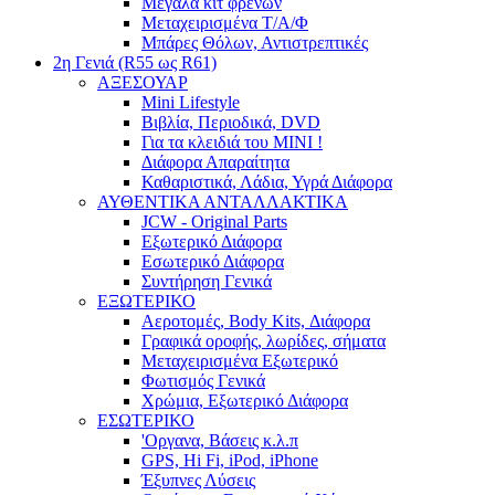
Μεγάλα κιτ φρένων
Μεταχειρισμένα Τ/Α/Φ
Μπάρες Θόλων, Αντιστρεπτικές
2η Γενιά (R55 ως R61)
ΑΞΕΣΟΥΑΡ
Mini Lifestyle
Βιβλία, Περιοδικά, DVD
Για τα κλειδιά του MINI !
Διάφορα Απαραίτητα
Καθαριστικά, Λάδια, Υγρά Διάφορα
ΑΥΘΕΝΤΙΚΑ ΑΝΤΑΛΛΑΚΤΙΚΑ
JCW - Original Parts
Εξωτερικό Διάφορα
Εσωτερικό Διάφορα
Συντήρηση Γενικά
ΕΞΩΤΕΡΙΚΟ
Αεροτομές, Body Kits, Διάφορα
Γραφικά οροφής, λωρίδες, σήματα
Μεταχειρισμένα Εξωτερικό
Φωτισμός Γενικά
Χρώμια, Εξωτερικό Διάφορα
ΕΣΩΤΕΡΙΚΟ
'Οργανα, Βάσεις κ.λ.π
GPS, Hi Fi, iPod, iPhone
Έξυπνες Λύσεις