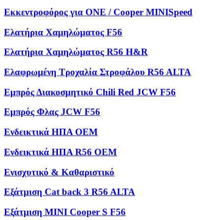
Εκκεντροφόρος για ONE / Cooper MINISpeed
Ελατήρια Χαμηλώματος F56
Ελατήρια Χαμηλώματος R56 H&R
Ελαφρωμένη Τροχαλία Στροφάλου R56 ALTA
Εμπρός Διακοσμητικό Chili Red JCW F56
Εμπρός Φλας JCW F56
Ενδεικτικά ΗΠΑ OEM
Ενδεικτικά ΗΠΑ R56 OEM
Ενισχυτικό & Καθαριστικό
Εξάτμιση Cat back 3 R56 ALTA
Εξάτμιση MINI Cooper S F56