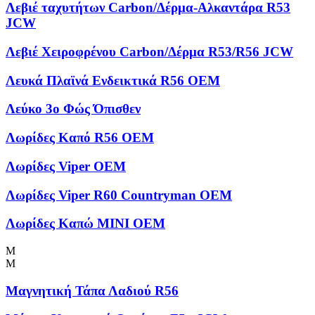
Λεβιέ ταχυτήτων Carbon/Δέρμα-Αλκαντάρα R53
JCW
Λεβιέ Χειροφρένου Carbon/Δέρμα R53/R56 JCW
Λευκά Πλαϊνά Ενδεικτικά R56 OEM
Λεύκο 3ο Φώς Όπισθεν
Λωρίδες Kαπό R56 OEM
Λωρίδες Viper OEM
Λωρίδες Viper R60 Countryman OEM
Λωρίδες Καπώ MINI OEM
Μ
Μ
Μαγνητική Τάπα Λαδιού R56