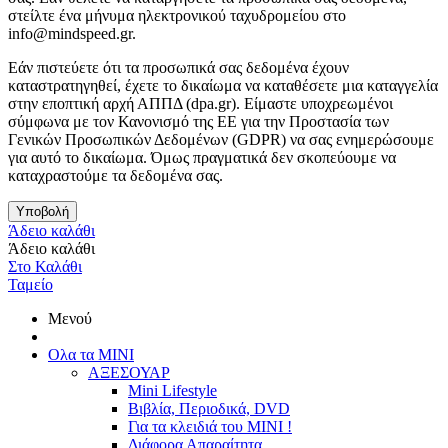
στείλτε ένα μήνυμα ηλεκτρονικού ταχυδρομείου στο
info@mindspeed.gr.
Εάν πιστεύετε ότι τα προσωπικά σας δεδομένα έχουν
καταστρατηγηθεί, έχετε το δικαίωμα να καταθέσετε μια καταγγελία
στην εποπτική αρχή ΑΠΠΔ (dpa.gr). Είμαστε υποχρεωμένοι
σύμφωνα με τον Κανονισμό της ΕΕ για την Προστασία των
Γενικών Προσωπικών Δεδομένων (GDPR) να σας ενημερώσουμε
για αυτό το δικαίωμα. Όμως πραγματικά δεν σκοπεύουμε να
καταχραστούμε τα δεδομένα σας.
Υποβολή
Άδειο καλάθι
Άδειο καλάθι
Στο Καλάθι
Ταμείο
Μενού
Ολα τα ΜΙΝΙ
ΑΞΕΣΟΥΑΡ
Mini Lifestyle
Βιβλία, Περιοδικά, DVD
Για τα κλειδιά του MINI !
Διάφορα Απαραίτητα