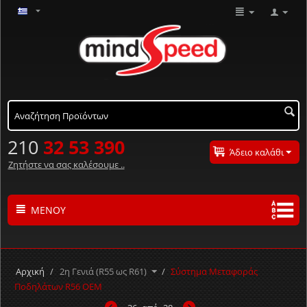
210
32 53 390
Άδειο καλάθι
Ζητήστε να σας καλέσουμε ..
ΜΕΝΟΎ
Τα προϊόντα μας με αλφαβητική σειρά ..
Α
Β
Γ
Δ
Ε
Ζ
Η
Θ
Ι
Κ
Λ
Αρχική
/
2η Γενιά (R55 ως R61)
/
Σύστημα Μεταφοράς
Μ
Ν
Ξ
Ο
Π
Ρ
Σ
Τ
Υ
Φ
Χ
Ποδηλάτων R56 OEM
Ψ
Ω
#