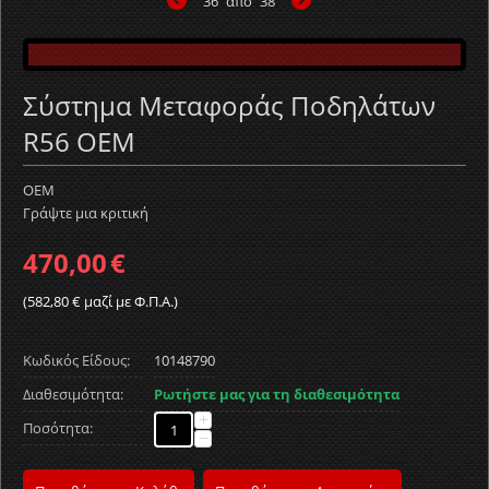
36
από
38
Σύστημα Μεταφοράς Ποδηλάτων
R56 OEM
OEM
Γράψτε μια κριτική
470,00
€
(
582,80
€
μαζί με Φ.Π.Α.)
Κωδικός Είδους:
10148790
Διαθεσιμότητα:
Ρωτήστε μας για τη διαθεσιμότητα
+
Ποσότητα:
−