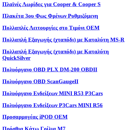
Πλαϊνές Λωρίδες για Cooper & Cooper S
Πλακέτα 3ου Φως Φρένων Ρυθμιζόμενη
Πολλαπλές Λειτουργίες στο Τιμόνι OEM
Πολλαπλή Εξαγωγής (χταπόδι) με Καταλύτη MS-R
Πολλαπλή Εξαγωγής (χταπόδι) με Καταλύτη
QuickSilver
Πολυόργανο OBD PLX DM-200 OBDII
Πολυόργανο OBD ScanGaugeII
Πολυόργανο Ενδείξεων MINI R53 P3Cars
Πολυόργανο Ενδείξεων P3Cars MINI R56
Προσαρμογέας iPOD OEM
Πρόσθια Κάτω Γρίλια M7