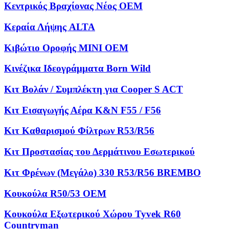
Κεντρικός Βραχίονας Νέος OEM
Κεραία Λήψης ALTA
Κιβώτιο Οροφής MINI OEM
Κινέζικα Ιδεογράμματα Born Wild
Κιτ Βολάν / Συμπλέκτη για Cooper S ACT
Κιτ Εισαγωγής Αέρα K&N F55 / F56
Κιτ Καθαρισμού Φίλτρων R53/R56
Κιτ Προστασίας του Δερμάτινου Εσωτερικού
Κιτ Φρένων (Μεγάλο) 330 R53/R56 BREMBO
Κουκούλα R50/53 OEM
Κουκούλα Εξωτερικού Χώρου Tyvek R60
Countryman