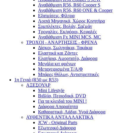
Αναβάθμιση R56, R60 Cooper S
Αναβάθμιση R56, R60 ONE & Cooper
Εξατμίσεις, Φίλτρα
Λοιπά Μηχανικά, Χώρος Κινητήρα
Συμπλέκτες, Βολάν, Σαζμάν
Τροχαλίες, Εκ/φόροι, Κεφαλές
Αναβάθμιση Fx MINI MCS, MC
ΤΡΟΧΟΙ - ΑΝΑΡΤΗΣΕΙΣ - ΦΡΕΝΑ
Δίσκοι, Σωληνάκια, Τακάκια
Ελαστικά και Ζάντες
Ελατήρια, Αμορτισέρ, Διάφορα
Μεγάλα κιτ φρένων
Μεταχειρισμένα Τ/Α/Φ
Μπάρες Θόλων, Αντιστρεπτικές
1η Γενιά (R50 ως R53)
ΑΞΕΣΟΥΑΡ
Mini Lifestyle
Βιβλία, Περιοδικά, DVD
Για τα κλειδιά του MINI !
Διάφορα Απαραίτητα
Καθαριστικά, Λάδια, Υγρά Διάφορα
ΑΥΘΕΝΤΙΚΑ ΑΝΤΑΛΛΑΚΤΙΚΑ
JCW - Original Parts
Εξωτερικό Διάφορα