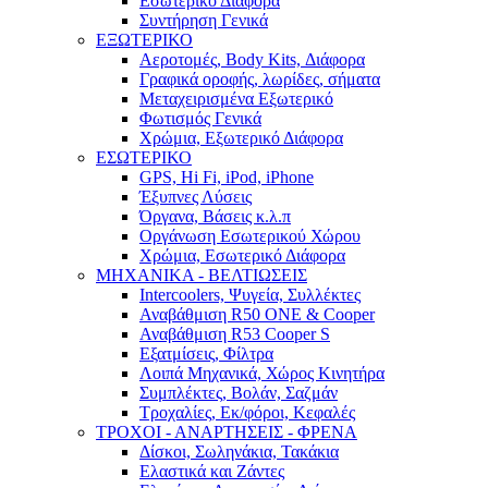
Εσωτερικό Διάφορα
Συντήρηση Γενικά
ΕΞΩΤΕΡΙΚΟ
Αεροτομές, Body Kits, Διάφορα
Γραφικά οροφής, λωρίδες, σήματα
Μεταχειρισμένα Εξωτερικό
Φωτισμός Γενικά
Χρώμια, Εξωτερικό Διάφορα
ΕΣΩΤΕΡΙΚΟ
GPS, Hi Fi, iPod, iPhone
Έξυπνες Λύσεις
Όργανα, Βάσεις κ.λ.π
Οργάνωση Εσωτερικού Χώρου
Χρώμια, Εσωτερικό Διάφορα
ΜΗΧΑΝΙΚΑ - ΒΕΛΤΙΩΣΕΙΣ
Intercoolers, Ψυγεία, Συλλέκτες
Αναβάθμιση R50 ONE & Cooper
Αναβάθμιση R53 Cooper S
Εξατμίσεις, Φίλτρα
Λοιπά Μηχανικά, Χώρος Κινητήρα
Συμπλέκτες, Βολάν, Σαζμάν
Τροχαλίες, Εκ/φόροι, Κεφαλές
ΤΡΟΧΟΙ - ΑΝΑΡΤΗΣΕΙΣ - ΦΡΕΝΑ
Δίσκοι, Σωληνάκια, Τακάκια
Ελαστικά και Ζάντες