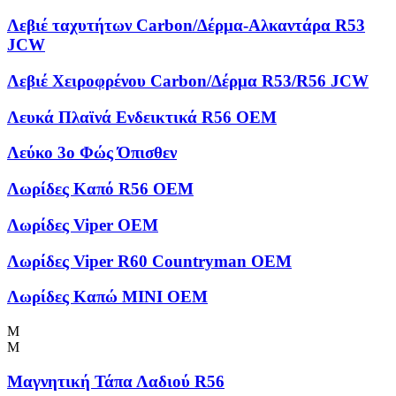
Λεβιέ ταχυτήτων Carbon/Δέρμα-Αλκαντάρα R53
JCW
Λεβιέ Χειροφρένου Carbon/Δέρμα R53/R56 JCW
Λευκά Πλαϊνά Ενδεικτικά R56 OEM
Λεύκο 3ο Φώς Όπισθεν
Λωρίδες Kαπό R56 OEM
Λωρίδες Viper OEM
Λωρίδες Viper R60 Countryman OEM
Λωρίδες Καπώ MINI OEM
Μ
Μ
Μαγνητική Τάπα Λαδιού R56