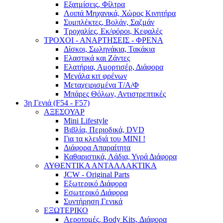
Εξατμίσεις, Φίλτρα
Λοιπά Μηχανικά, Χώρος Κινητήρα
Συμπλέκτες, Βολάν, Σαζμάν
Τροχαλίες, Εκ/φόροι, Κεφαλές
ΤΡΟΧΟΙ - ΑΝΑΡΤΗΣΕΙΣ - ΦΡΕΝΑ
Δίσκοι, Σωληνάκια, Τακάκια
Ελαστικά και Ζάντες
Ελατήρια, Αμορτισέρ, Διάφορα
Μεγάλα κιτ φρένων
Μεταχειρισμένα Τ/Α/Φ
Μπάρες Θόλων, Αντιστρεπτικές
3η Γενιά (F54 - F57)
ΑΞΕΣΟΥΑΡ
Mini Lifestyle
Βιβλία, Περιοδικά, DVD
Για τα κλειδιά του MINI !
Διάφορα Απαραίτητα
Καθαριστικά, Λάδια, Υγρά Διάφορα
ΑΥΘΕΝΤΙΚΑ ΑΝΤΑΛΛΑΚΤΙΚΑ
JCW - Original Parts
Εξωτερικό Διάφορα
Εσωτερικό Διάφορα
Συντήρηση Γενικά
ΕΞΩΤΕΡΙΚΟ
Αεροτομές, Body Kits, Διάφορα