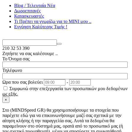
Blog / Τελευταία Νέα
Δωροεπιταγές
Κατασκευαστές
Τι Πρέπει να γνωρίζω για το MΙΝΙ μου ..
Εγγύηση Καλύτερης Τιμής !
210
32 53 390
Ζητήστε να σας καλέσουμε ..
Το Όνομα σας
Τηλέφωνο
Ωρα που σας βολεύει
-
Συμφωνώ στην επεξεργασία των προσωπικών μου δεδομένων
ως εξής.
×
Στo (MINDSpeed GR) θα χρησιμοποιήσουμε τα στοιχεία που
παρέχετε εδώ για να επικοινωνήσουμε μαζί σας σχετικά με την
αίτηση κλήσης ή την παραγγελία σας. Αυτά τα δεδομένα θα
παραμείνουν στο σύστημά μας, ορατά από το προσωπικό μας (ή
τον σχετικό προμηθευτή), μέχρι να αποσύρετε τη συγκατάθεσή