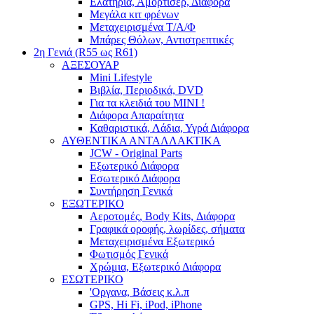
Ελατήρια, Αμορτισέρ, Διάφορα
Μεγάλα κιτ φρένων
Μεταχειρισμένα Τ/Α/Φ
Μπάρες Θόλων, Αντιστρεπτικές
2η Γενιά (R55 ως R61)
ΑΞΕΣΟΥΑΡ
Mini Lifestyle
Βιβλία, Περιοδικά, DVD
Για τα κλειδιά του MINI !
Διάφορα Απαραίτητα
Καθαριστικά, Λάδια, Υγρά Διάφορα
ΑΥΘΕΝΤΙΚΑ ΑΝΤΑΛΛΑΚΤΙΚΑ
JCW - Original Parts
Εξωτερικό Διάφορα
Εσωτερικό Διάφορα
Συντήρηση Γενικά
ΕΞΩΤΕΡΙΚΟ
Αεροτομές, Body Kits, Διάφορα
Γραφικά οροφής, λωρίδες, σήματα
Μεταχειρισμένα Εξωτερικό
Φωτισμός Γενικά
Χρώμια, Εξωτερικό Διάφορα
ΕΣΩΤΕΡΙΚΟ
'Οργανα, Βάσεις κ.λ.π
GPS, Hi Fi, iPod, iPhone