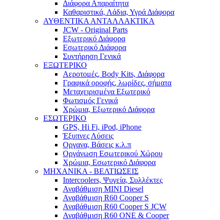
Διάφορα Απαραίτητα
Καθαριστικά, Λάδια, Υγρά Διάφορα
ΑΥΘΕΝΤΙΚΑ ΑΝΤΑΛΛΑΚΤΙΚΑ
JCW - Original Parts
Εξωτερικό Διάφορα
Εσωτερικό Διάφορα
Συντήρηση Γενικά
ΕΞΩΤΕΡΙΚΟ
Αεροτομές, Body Kits, Διάφορα
Γραφικά οροφής, λωρίδες, σήματα
Μεταχειρισμένα Εξωτερικό
Φωτισμός Γενικά
Χρώμια, Εξωτερικό Διάφορα
ΕΣΩΤΕΡΙΚΟ
GPS, Hi Fi, iPod, iPhone
Έξυπνες Λύσεις
Οργανα, Βάσεις κ.λ.π
Οργάνωση Εσωτερικού Χώρου
Χρώμια, Εσωτερικό Διάφορα
ΜΗΧΑΝΙΚΑ - ΒΕΛΤΙΩΣΕΙΣ
Intercoolers, Ψυγεία, Συλλέκτες
Αναβάθμιση MINI Diesel
Αναβάθμιση R60 Cooper S
Αναβάθμιση R60 Cooper S JCW
Αναβάθμιση R60 ONE & Cooper