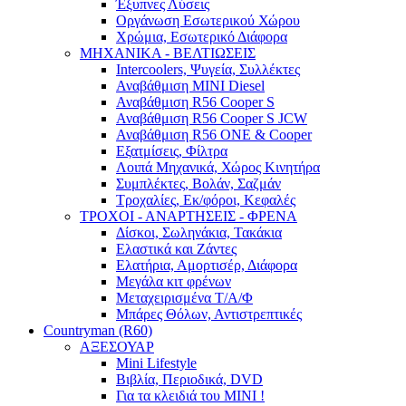
Έξυπνες Λύσεις
Οργάνωση Εσωτερικού Χώρου
Χρώμια, Εσωτερικό Διάφορα
ΜΗΧΑΝΙΚΑ - ΒΕΛΤΙΩΣΕΙΣ
Intercoolers, Ψυγεία, Συλλέκτες
Αναβάθμιση MINI Diesel
Αναβάθμιση R56 Cooper S
Αναβάθμιση R56 Cooper S JCW
Αναβάθμιση R56 ONE & Cooper
Εξατμίσεις, Φίλτρα
Λοιπά Μηχανικά, Χώρος Κινητήρα
Συμπλέκτες, Βολάν, Σαζμάν
Τροχαλίες, Εκ/φόροι, Κεφαλές
ΤΡΟΧΟΙ - ΑΝΑΡΤΗΣΕΙΣ - ΦΡΕΝΑ
Δίσκοι, Σωληνάκια, Τακάκια
Ελαστικά και Ζάντες
Ελατήρια, Αμορτισέρ, Διάφορα
Μεγάλα κιτ φρένων
Μεταχειρισμένα Τ/Α/Φ
Μπάρες Θόλων, Αντιστρεπτικές
Countryman (R60)
ΑΞΕΣΟΥΑΡ
Mini Lifestyle
Βιβλία, Περιοδικά, DVD
Για τα κλειδιά του MINI !