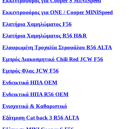
Εκκεντροφόρος για Cooper S MINISpeed
Εκκεντροφόρος για ONE / Cooper MINISpeed
Ελατήρια Χαμηλώματος F56
Ελατήρια Χαμηλώματος R56 H&R
Ελαφρωμένη Τροχαλία Στροφάλου R56 ALTA
Εμπρός Διακοσμητικό Chili Red JCW F56
Εμπρός Φλας JCW F56
Ενδεικτικά ΗΠΑ OEM
Ενδεικτικά ΗΠΑ R56 OEM
Ενισχυτικό & Καθαριστικό
Εξάτμιση Cat back 3 R56 ALTA