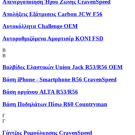
Απενεργοποίηση Ήχου Ζώνης CravenSpeed
Απολήξεις Εξάτμισεις Carbon JCW F56
Αυτοκόλλητα Challenge OEM
Αυτορυθμιζόμενα Αμορτισέρ KONI FSD
Β
Β
Βαλβίδες Ελαστικών Union Jack R53/R56 OEM
Βάση iPhone - Smartphone R56 CravenSpeed
Βάση οργάνου ALTA R53/R56
Βάση Ποδηλάτων Πίσω R60 Countryman
Γ
Γ
Γάντζος Ρυμούλκησης CravenSpeed