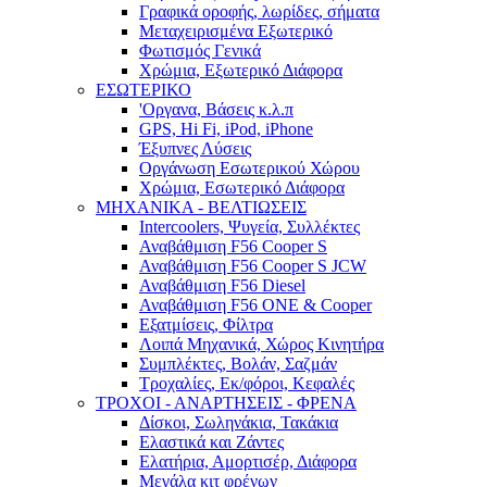
Γραφικά οροφής, λωρίδες, σήματα
Μεταχειρισμένα Εξωτερικό
Φωτισμός Γενικά
Χρώμια, Εξωτερικό Διάφορα
ΕΣΩΤΕΡΙΚΟ
'Οργανα, Βάσεις κ.λ.π
GPS, Hi Fi, iPod, iPhone
Έξυπνες Λύσεις
Οργάνωση Εσωτερικού Χώρου
Χρώμια, Εσωτερικό Διάφορα
ΜΗΧΑΝΙΚΑ - ΒΕΛΤΙΩΣΕΙΣ
Intercoolers, Ψυγεία, Συλλέκτες
Αναβάθμιση F56 Cooper S
Αναβάθμιση F56 Cooper S JCW
Αναβάθμιση F56 Diesel
Αναβάθμιση F56 ONE & Cooper
Εξατμίσεις, Φίλτρα
Λοιπά Μηχανικά, Χώρος Κινητήρα
Συμπλέκτες, Βολάν, Σαζμάν
Τροχαλίες, Εκ/φόροι, Κεφαλές
ΤΡΟΧΟΙ - ΑΝΑΡΤΗΣΕΙΣ - ΦΡΕΝΑ
Δίσκοι, Σωληνάκια, Τακάκια
Ελαστικά και Ζάντες
Ελατήρια, Αμορτισέρ, Διάφορα
Μεγάλα κιτ φρένων