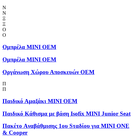
Ν
Ν
Ξ
Ξ
Ο
Ο
Ομπρέλα MINI OEM
Ομπρέλα MINI OEM
Οργάνωση Χώρου Αποσκευών OEM
Π
Π
Παιδικό Αμαξάκι MINI OEM
Παιδικό Κάθισμα με βάση Isofix MINI Junior Seat
Πακέτο Aναβάθμισης 1ου Sταδίου για MINI ONE
& Cooper