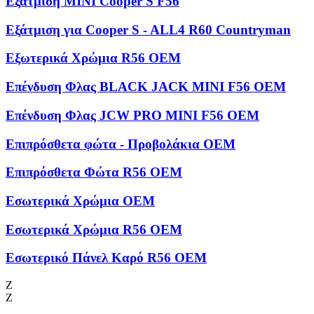
Εξάτμιση MINI Cooper S F56
Εξάτμιση για Cooper S - ALL4 R60 Countryman
Εξωτερικά Χρώμια R56 OEM
Επένδυση Φλας BLACK JACK MINI F56 OEM
Επένδυση Φλας JCW PRO MINI F56 OEM
Επιπρόσθετα φώτα - Προβολάκια OEM
Επιπρόσθετα Φώτα R56 OEM
Εσωτερικά Χρώμια OEM
Εσωτερικά Χρώμια R56 OEM
Εσωτερικό Πάνελ Καρό R56 OEM
Ζ
Ζ