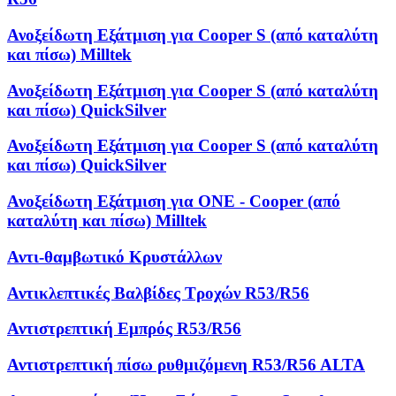
Ανοξείδωτη Εξάτμιση για Cooper S (από καταλύτη
και πίσω) Milltek
Ανοξείδωτη Εξάτμιση για Cooper S (από καταλύτη
και πίσω) QuickSilver
Ανοξείδωτη Εξάτμιση για Cooper S (από καταλύτη
και πίσω) QuickSilver
Ανοξείδωτη Εξάτμιση για ONE - Cooper (από
καταλύτη και πίσω) Milltek
Αντι-θαμβωτικό Κρυστάλλων
Αντικλεπτικές Βαλβίδες Τροχών R53/R56
Αντιστρεπτική Εμπρός R53/R56
Αντιστρεπτική πίσω ρυθμιζόμενη R53/R56 ALTA