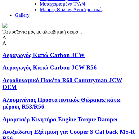
Μεταχειρισμένα Τ/Α/Φ
Μπάρες Θόλων, Αντιστρεπτικές
Gallery
Τα προϊόντα μας με αλφαβητική σειρά ..
Α
Α
Αεραγωγός Καπώ Carbon JCW
Αεραγωγός Καπώ Carbon JCW R56
Αεροδυναμικό Πακέτο R60 Countryman JCW
OEM
Αλουμινένιος Προστατευτικός Θώρακας κάτω
μέρους R53/R56
Αμορτισέρ Κινητήρα Engine Torque Damper
Ανοξείδωτη Eξάτμιση για Cooper S Cat back MS-R
R56