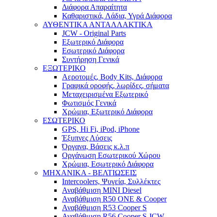
Διάφορα Απαραίτητα
Καθαριστικά, Λάδια, Υγρά Διάφορα
ΑΥΘΕΝΤΙΚΑ ΑΝΤΑΛΛΑΚΤΙΚΑ
JCW - Original Parts
Εξωτερικό Διάφορα
Εσωτερικό Διάφορα
Συντήρηση Γενικά
ΕΞΩΤΕΡΙΚΟ
Αεροτομές, Body Kits, Διάφορα
Γραφικά οροφής, λωρίδες, σήματα
Μεταχειρισμένα Εξωτερικό
Φωτισμός Γενικά
Χρώμια, Εξωτερικό Διάφορα
ΕΣΩΤΕΡΙΚΟ
GPS, Hi Fi, iPod, iPhone
Έξυπνες Λύσεις
Όργανα, Βάσεις κ.λ.π
Οργάνωση Εσωτερικού Χώρου
Χρώμια, Εσωτερικό Διάφορα
ΜΗΧΑΝΙΚΑ - ΒΕΛΤΙΩΣΕΙΣ
Intercoolers, Ψυγεία, Συλλέκτες
Αναβάθμιση MINI Diesel
Αναβάθμιση R50 ONE & Cooper
Αναβάθμιση R53 Cooper S
Αναβάθμιση R56 Cooper S JCW