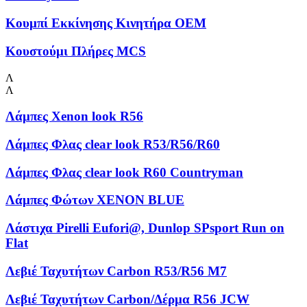
Κουμπί Εκκίνησης Κινητήρα OEM
Κουστούμι Πλήρες MCS
Λ
Λ
Λάμπες Xenon look R56
Λάμπες Φλας clear look R53/R56/R60
Λάμπες Φλας clear look R60 Countryman
Λάμπες Φώτων XENON BLUE
Λάστιχα Pirelli Eufori@, Dunlop SPsport Run on
Flat
Λεβιέ Ταχυτήτων Carbon R53/R56 M7
Λεβιέ Ταχυτήτων Carbon/Δέρμα R56 JCW