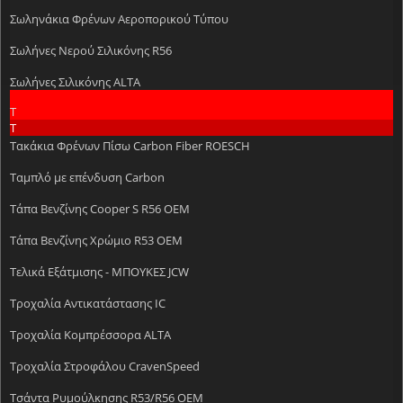
Σωληνάκια Φρένων Αεροπορικού Τύπου
Σωλήνες Νερού Σιλικόνης R56
Σωλήνες Σιλικόνης ALTA
Τ
Τ
Τακάκια Φρένων Πίσω Carbon Fiber ROESCH
Ταμπλό με επένδυση Carbon
Τάπα Βενζίνης Cooper S R56 OEM
Τάπα Βενζίνης Χρώμιο R53 OEM
Τελικά Εξάτμισης - ΜΠΟΥΚΕΣ JCW
Τροχαλία Αντικατάστασης IC
Τροχαλία Κομπρέσσορα ALTA
Τροχαλία Στροφάλου CravenSpeed
Τσάντα Ρυμούλκησης R53/R56 OEM