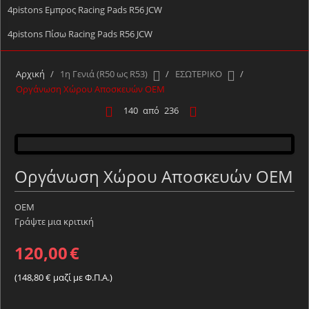
4pistons Εμπρος Racing Pads R56 JCW
4pistons Πίσω Racing Pads R56 JCW
Αρχική
/
1η Γενιά (R50 ως R53)
/
ΕΣΩΤΕΡΙΚΟ
/
Οργάνωση Χώρου Αποσκευών OEM
140
από
236
Οργάνωση Χώρου Αποσκευών OEM
OEM
Γράψτε μια κριτική
120,00
€
(
148,80
€
μαζί με Φ.Π.Α.)