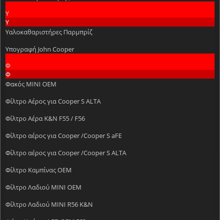
Υ
Υ
Υαλοκαθαριστήρες Παρμπρίζ
Υπογραφή John Cooper
Φ
Φ
Φακός MINI ΟΕΜ
Φίλτρο Aέρος για Cooper S ALTA
Φίλτρο Αέρα K&N F55 / F56
Φίλτρο αέρος για Cooper /Cooper S aFE
Φίλτρο αέρος για Cooper /Cooper S ALTA
Φίλτρο Καμπίνας OEM
Φίλτρο Λαδιού MINI OEM
Φίλτρο Λαδιού MINI R56 K&N