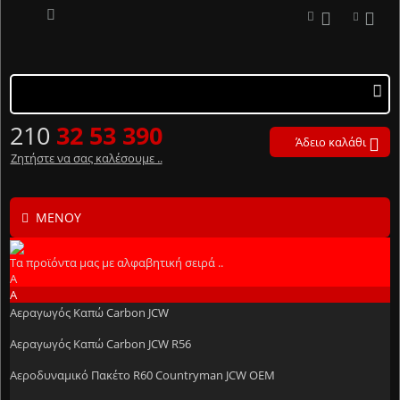
210
32 53 390
Άδειο καλάθι
Ζητήστε να σας καλέσουμε ..
ΜΕΝΟΎ
Τα προϊόντα μας με αλφαβητική σειρά ..
Α
Α
Αεραγωγός Καπώ Carbon JCW
Αεραγωγός Καπώ Carbon JCW R56
Αεροδυναμικό Πακέτο R60 Countryman JCW OEM