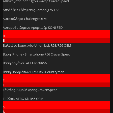
Απενεργοποίηση Ήχου Ζώνης CravenSpeed
Απολήξεις Εξάτμισεις Carbon JCW F56
Αυτοκόλλητα Challenge OEM
Αυτορυθμιζόμενα Αμορτισέρ KONI FSD
Β
Β
Βαλβίδες Ελαστικών Union Jack R53/R56 OEM
Βάση iPhone - Smartphone R56 CravenSpeed
Βάση οργάνου ALTA R53/R56
Βάση Ποδηλάτων Πίσω R60 Countryman
Γ
Γ
Γάντζος Ρυμούλκησης CravenSpeed
Γρίλλιες AERO Kit R56 OEM
Δ
Δ