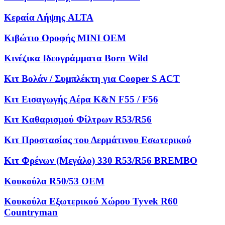
Κεραία Λήψης ALTA
Κιβώτιο Οροφής MINI OEM
Κινέζικα Ιδεογράμματα Born Wild
Κιτ Βολάν / Συμπλέκτη για Cooper S ACT
Κιτ Εισαγωγής Αέρα K&N F55 / F56
Κιτ Καθαρισμού Φίλτρων R53/R56
Κιτ Προστασίας του Δερμάτινου Εσωτερικού
Κιτ Φρένων (Μεγάλο) 330 R53/R56 BREMBO
Κουκούλα R50/53 OEM
Κουκούλα Εξωτερικού Χώρου Tyvek R60
Countryman