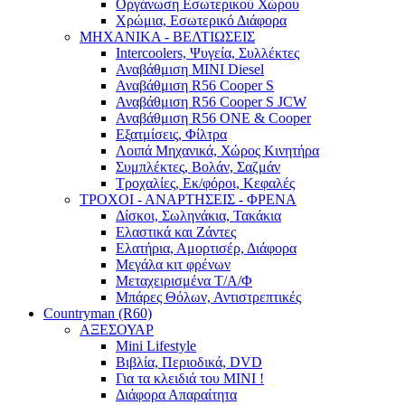
Οργάνωση Εσωτερικού Χώρου
Χρώμια, Εσωτερικό Διάφορα
ΜΗΧΑΝΙΚΑ - ΒΕΛΤΙΩΣΕΙΣ
Intercoolers, Ψυγεία, Συλλέκτες
Αναβάθμιση MINI Diesel
Αναβάθμιση R56 Cooper S
Αναβάθμιση R56 Cooper S JCW
Αναβάθμιση R56 ONE & Cooper
Εξατμίσεις, Φίλτρα
Λοιπά Μηχανικά, Χώρος Κινητήρα
Συμπλέκτες, Βολάν, Σαζμάν
Τροχαλίες, Εκ/φόροι, Κεφαλές
ΤΡΟΧΟΙ - ΑΝΑΡΤΗΣΕΙΣ - ΦΡΕΝΑ
Δίσκοι, Σωληνάκια, Τακάκια
Ελαστικά και Ζάντες
Ελατήρια, Αμορτισέρ, Διάφορα
Μεγάλα κιτ φρένων
Μεταχειρισμένα Τ/Α/Φ
Μπάρες Θόλων, Αντιστρεπτικές
Countryman (R60)
ΑΞΕΣΟΥΑΡ
Mini Lifestyle
Βιβλία, Περιοδικά, DVD
Για τα κλειδιά του MINI !
Διάφορα Απαραίτητα