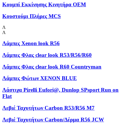
Κουμπί Εκκίνησης Κινητήρα OEM
Κουστούμι Πλήρες MCS
Λ
Λ
Λάμπες Xenon look R56
Λάμπες Φλας clear look R53/R56/R60
Λάμπες Φλας clear look R60 Countryman
Λάμπες Φώτων XENON BLUE
Λάστιχα Pirelli Eufori@, Dunlop SPsport Run on
Flat
Λεβιέ Ταχυτήτων Carbon R53/R56 M7
Λεβιέ Ταχυτήτων Carbon/Δέρμα R56 JCW