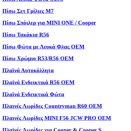
Πίσω Σετ Γρίλιες M7
Πίσω Σπόιλερ για MINI ONE / Cooper
Πίσω Τακάκια R56
Πίσω Φώτα με Λευκά Φλας OEM
Πίσω Χρώμιο R53/R56 OEM
Πλαϊνά Αυτοκόλλητα
Πλαϊνά Ενδεικτικά R56 OEM
Πλαϊνά Ενδεικτικά Φώτα
Πλαινές Λωρίδες Countryman R60 OEM
Πλαινές Λωρίδες MINI F56 JCW PRO OEM
Πλαϊνές Λωρίδες για Cooper & Cooper S