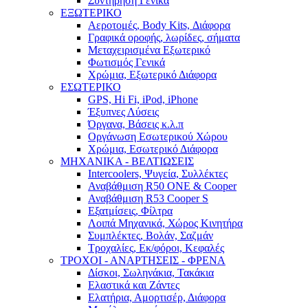
Συντήρηση Γενικά
ΕΞΩΤΕΡΙΚΟ
Αεροτομές, Body Kits, Διάφορα
Γραφικά οροφής, λωρίδες, σήματα
Μεταχειρισμένα Εξωτερικό
Φωτισμός Γενικά
Χρώμια, Εξωτερικό Διάφορα
ΕΣΩΤΕΡΙΚΟ
GPS, Hi Fi, iPod, iPhone
Έξυπνες Λύσεις
Όργανα, Βάσεις κ.λ.π
Οργάνωση Εσωτερικού Χώρου
Χρώμια, Εσωτερικό Διάφορα
ΜΗΧΑΝΙΚΑ - ΒΕΛΤΙΩΣΕΙΣ
Intercoolers, Ψυγεία, Συλλέκτες
Αναβάθμιση R50 ONE & Cooper
Αναβάθμιση R53 Cooper S
Εξατμίσεις, Φίλτρα
Λοιπά Μηχανικά, Χώρος Κινητήρα
Συμπλέκτες, Βολάν, Σαζμάν
Τροχαλίες, Εκ/φόροι, Κεφαλές
ΤΡΟΧΟΙ - ΑΝΑΡΤΗΣΕΙΣ - ΦΡΕΝΑ
Δίσκοι, Σωληνάκια, Τακάκια
Ελαστικά και Ζάντες
Ελατήρια, Αμορτισέρ, Διάφορα