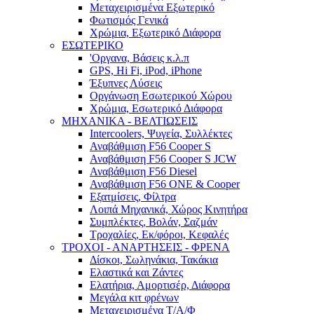
Μεταχειρισμένα Εξωτερικό
Φωτισμός Γενικά
Χρώμια, Εξωτερικό Διάφορα
ΕΣΩΤΕΡΙΚΟ
'Οργανα, Βάσεις κ.λ.π
GPS, Hi Fi, iPod, iPhone
Έξυπνες Λύσεις
Οργάνωση Εσωτερικού Χώρου
Χρώμια, Εσωτερικό Διάφορα
ΜΗΧΑΝΙΚΑ - ΒΕΛΤΙΩΣΕΙΣ
Intercoolers, Ψυγεία, Συλλέκτες
Αναβάθμιση F56 Cooper S
Αναβάθμιση F56 Cooper S JCW
Αναβάθμιση F56 Diesel
Αναβάθμιση F56 ONE & Cooper
Εξατμίσεις, Φίλτρα
Λοιπά Μηχανικά, Χώρος Κινητήρα
Συμπλέκτες, Βολάν, Σαζμάν
Τροχαλίες, Εκ/φόροι, Κεφαλές
ΤΡΟΧΟΙ - ΑΝΑΡΤΗΣΕΙΣ - ΦΡΕΝΑ
Δίσκοι, Σωληνάκια, Τακάκια
Ελαστικά και Ζάντες
Ελατήρια, Αμορτισέρ, Διάφορα
Μεγάλα κιτ φρένων
Μεταχειρισμένα Τ/Α/Φ