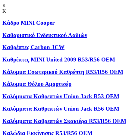
Κ
Κ
Κάδρο MINI Cooper
Καθαριστικό Ενδεικτικού Λαδιών
Καθρέπτες Carbon JCW
Καθρέπτες MINI United 2009 R53/R56 OEM
Κάλυμμα Εσωτερικού Καθρέπτη R53/R56 OEM
Κάλυμμα Θόλου Αμορτισέρ
Καλύμματα Kαθρεπτών Union Jack R53 OEM
Καλύμματα Καθρεπτών Union Jack R56 OEM
Καλύμματα Καθρεπτών Σκακιέρα R53/R56 OEM
Καλώδια Εκκίνησης R53/R56 OEM