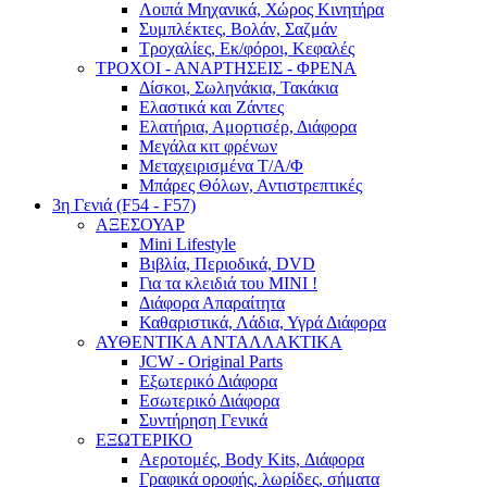
Λοιπά Μηχανικά, Χώρος Κινητήρα
Συμπλέκτες, Βολάν, Σαζμάν
Τροχαλίες, Εκ/φόροι, Κεφαλές
ΤΡΟΧΟΙ - ΑΝΑΡΤΗΣΕΙΣ - ΦΡΕΝΑ
Δίσκοι, Σωληνάκια, Τακάκια
Ελαστικά και Ζάντες
Ελατήρια, Αμορτισέρ, Διάφορα
Μεγάλα κιτ φρένων
Μεταχειρισμένα Τ/Α/Φ
Μπάρες Θόλων, Αντιστρεπτικές
3η Γενιά (F54 - F57)
ΑΞΕΣΟΥΑΡ
Mini Lifestyle
Βιβλία, Περιοδικά, DVD
Για τα κλειδιά του MINI !
Διάφορα Απαραίτητα
Καθαριστικά, Λάδια, Υγρά Διάφορα
ΑΥΘΕΝΤΙΚΑ ΑΝΤΑΛΛΑΚΤΙΚΑ
JCW - Original Parts
Εξωτερικό Διάφορα
Εσωτερικό Διάφορα
Συντήρηση Γενικά
ΕΞΩΤΕΡΙΚΟ
Αεροτομές, Body Kits, Διάφορα
Γραφικά οροφής, λωρίδες, σήματα