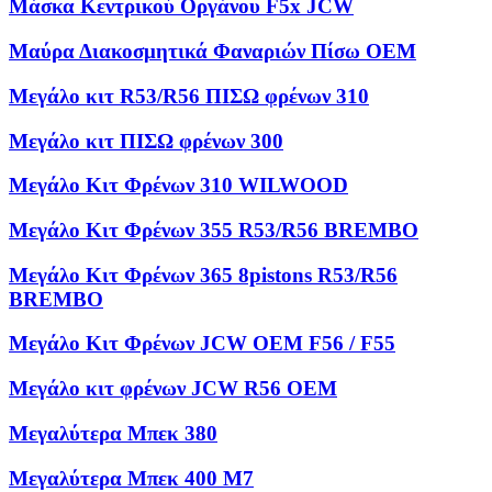
Μάσκα Κεντρικού Οργάνου F5x JCW
Μαύρα Διακοσμητικά Φαναριών Πίσω OEM
Μεγάλο κιτ R53/R56 ΠΙΣΩ φρένων 310
Μεγάλο κιτ ΠΙΣΩ φρένων 300
Μεγάλο Κιτ Φρένων 310 WILWOOD
Μεγάλο Κιτ Φρένων 355 R53/R56 BREMBO
Μεγάλο Κιτ Φρένων 365 8pistons R53/R56
BREMBO
Μεγάλο Κιτ Φρένων JCW OEM F56 / F55
Μεγάλο κιτ φρένων JCW R56 OEM
Μεγαλύτερα Μπεκ 380
Μεγαλύτερα Μπεκ 400 M7