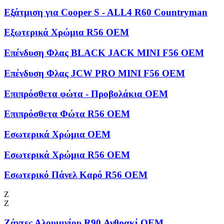
Εξάτμιση για Cooper S - ALL4 R60 Countryman
Εξωτερικά Χρώμια R56 OEM
Επένδυση Φλας BLACK JACK MINI F56 OEM
Επένδυση Φλας JCW PRO MINI F56 OEM
Επιπρόσθετα φώτα - Προβολάκια OEM
Επιπρόσθετα Φώτα R56 OEM
Εσωτερικά Χρώμια OEM
Εσωτερικά Χρώμια R56 OEM
Εσωτερικό Πάνελ Καρό R56 OEM
Ζ
Ζ
Ζάντες Αλουμινίου R90 Ανθρακί OEM