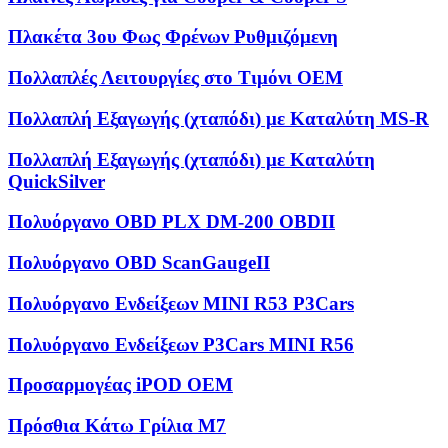
Πλακέτα 3ου Φως Φρένων Ρυθμιζόμενη
Πολλαπλές Λειτουργίες στο Τιμόνι OEM
Πολλαπλή Εξαγωγής (χταπόδι) με Καταλύτη MS-R
Πολλαπλή Εξαγωγής (χταπόδι) με Καταλύτη
QuickSilver
Πολυόργανο OBD PLX DM-200 OBDII
Πολυόργανο OBD ScanGaugeII
Πολυόργανο Ενδείξεων MINI R53 P3Cars
Πολυόργανο Ενδείξεων P3Cars MINI R56
Προσαρμογέας iPOD OEM
Πρόσθια Κάτω Γρίλια M7