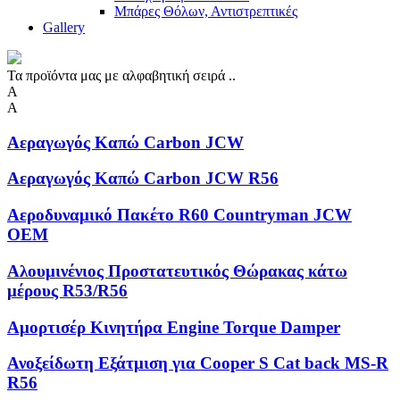
Μπάρες Θόλων, Αντιστρεπτικές
Gallery
Τα προϊόντα μας με αλφαβητική σειρά ..
Α
Α
Αεραγωγός Καπώ Carbon JCW
Αεραγωγός Καπώ Carbon JCW R56
Αεροδυναμικό Πακέτο R60 Countryman JCW
OEM
Αλουμινένιος Προστατευτικός Θώρακας κάτω
μέρους R53/R56
Αμορτισέρ Κινητήρα Engine Torque Damper
Ανοξείδωτη Eξάτμιση για Cooper S Cat back MS-R
R56