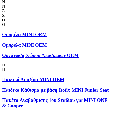
Ν
Ν
Ξ
Ξ
Ο
Ο
Ομπρέλα MINI OEM
Ομπρέλα MINI OEM
Οργάνωση Χώρου Αποσκευών OEM
Π
Π
Παιδικό Αμαξάκι MINI OEM
Παιδικό Κάθισμα με βάση Isofix MINI Junior Seat
Πακέτο Aναβάθμισης 1ου Sταδίου για MINI ONE
& Cooper