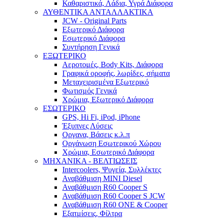
Καθαριστικά, Λάδια, Υγρά Διάφορα
ΑΥΘΕΝΤΙΚΑ ΑΝΤΑΛΛΑΚΤΙΚΑ
JCW - Original Parts
Εξωτερικό Διάφορα
Εσωτερικό Διάφορα
Συντήρηση Γενικά
ΕΞΩΤΕΡΙΚΟ
Αεροτομές, Body Kits, Διάφορα
Γραφικά οροφής, λωρίδες, σήματα
Μεταχειρισμένα Εξωτερικό
Φωτισμός Γενικά
Χρώμια, Εξωτερικό Διάφορα
ΕΣΩΤΕΡΙΚΟ
GPS, Hi Fi, iPod, iPhone
Έξυπνες Λύσεις
Οργανα, Βάσεις κ.λ.π
Οργάνωση Εσωτερικού Χώρου
Χρώμια, Εσωτερικό Διάφορα
ΜΗΧΑΝΙΚΑ - ΒΕΛΤΙΩΣΕΙΣ
Intercoolers, Ψυγεία, Συλλέκτες
Αναβάθμιση MINI Diesel
Αναβάθμιση R60 Cooper S
Αναβάθμιση R60 Cooper S JCW
Αναβάθμιση R60 ONE & Cooper
Εξατμίσεις, Φίλτρα