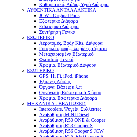
Καθαριστικά, Λάδια, Υγρά Διάφορα
ΑΥΘΕΝΤΙΚΑ ΑΝΤΑΛΛΑΚΤΙΚΑ
JCW - Original Parts
Εξωτερικό Διάφορα
Εσωτερικό Διάφορα
Συντήρηση Γενικά
ΕΞΩΤΕΡΙΚΟ
Αεροτομές, Body Kits, Διάφορα
Γραφικά οροφής, λωρίδες, σήματα
Μεταχειρισμένα Εξωτερικό
Φωτισμός Γενικά
Χρώμια, Εξωτερικό Διάφορα
ΕΣΩΤΕΡΙΚΟ
GPS, Hi Fi, iPod, iPhone
Έξυπνες Λύσεις
Όργανα, Βάσεις κ.λ.π
Οργάνωση Εσωτερικού Χώρου
Χρώμια, Εσωτερικό Διάφορα
ΜΗΧΑΝΙΚΑ - ΒΕΛΤΙΩΣΕΙΣ
Intercoolers, Ψυγεία, Συλλέκτες
Αναβάθμιση MINI Diesel
Αναβάθμιση R50 ONE & Cooper
Αναβάθμιση R53 Cooper S
Αναβάθμιση R56 Cooper S JCW
Αναβάθμιση R56, R60 Cooper S