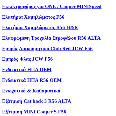
Εκκεντροφόρος για ONE / Cooper MINISpeed
Ελατήρια Χαμηλώματος F56
Ελατήρια Χαμηλώματος R56 H&R
Ελαφρωμένη Τροχαλία Στροφάλου R56 ALTA
Εμπρός Διακοσμητικό Chili Red JCW F56
Εμπρός Φλας JCW F56
Ενδεικτικά ΗΠΑ OEM
Ενδεικτικά ΗΠΑ R56 OEM
Ενισχυτικό & Καθαριστικό
Εξάτμιση Cat back 3 R56 ALTA
Εξάτμιση MINI Cooper S F56