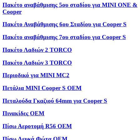
Πακέτο αναβάθμισης 5ου σταδίου για MINI ONE &
Cooper
Πακέτο Αναβάθμισης 6ου Σταδίου για Cooper S
Πακέτο αναβάθμισης 7ου σταδίου για Cooper S
Πακέτο Λαδιών 2 TORCO
Πακέτο Λαδιών 3 TORCO
Περιοδικό για MINI MC2
Πετάλια MINI Cooper S OEM
Πεταλούδα Γκαζιού 64mm για Cooper S
Πινακίδες OEM
Πίσω Αεροτομή R56 OEM
Πίσω Λευκά Φώτα OEM