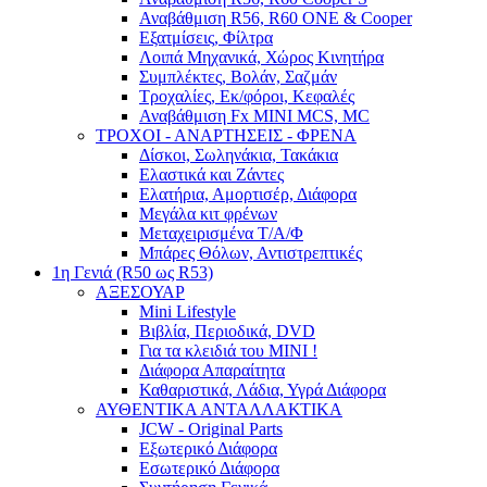
Αναβάθμιση R56, R60 ONE & Cooper
Εξατμίσεις, Φίλτρα
Λοιπά Μηχανικά, Χώρος Κινητήρα
Συμπλέκτες, Βολάν, Σαζμάν
Τροχαλίες, Εκ/φόροι, Κεφαλές
Αναβάθμιση Fx MINI MCS, MC
ΤΡΟΧΟΙ - ΑΝΑΡΤΗΣΕΙΣ - ΦΡΕΝΑ
Δίσκοι, Σωληνάκια, Τακάκια
Ελαστικά και Ζάντες
Ελατήρια, Αμορτισέρ, Διάφορα
Μεγάλα κιτ φρένων
Μεταχειρισμένα Τ/Α/Φ
Μπάρες Θόλων, Αντιστρεπτικές
1η Γενιά (R50 ως R53)
ΑΞΕΣΟΥΑΡ
Mini Lifestyle
Βιβλία, Περιοδικά, DVD
Για τα κλειδιά του MINI !
Διάφορα Απαραίτητα
Καθαριστικά, Λάδια, Υγρά Διάφορα
ΑΥΘΕΝΤΙΚΑ ΑΝΤΑΛΛΑΚΤΙΚΑ
JCW - Original Parts
Εξωτερικό Διάφορα
Εσωτερικό Διάφορα