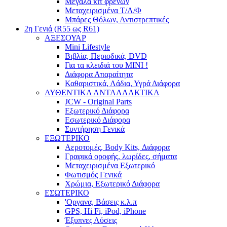
Μεγάλα κιτ φρένων
Μεταχειρισμένα Τ/Α/Φ
Μπάρες Θόλων, Αντιστρεπτικές
2η Γενιά (R55 ως R61)
ΑΞΕΣΟΥΑΡ
Mini Lifestyle
Βιβλία, Περιοδικά, DVD
Για τα κλειδιά του MINI !
Διάφορα Απαραίτητα
Καθαριστικά, Λάδια, Υγρά Διάφορα
ΑΥΘΕΝΤΙΚΑ ΑΝΤΑΛΛΑΚΤΙΚΑ
JCW - Original Parts
Εξωτερικό Διάφορα
Εσωτερικό Διάφορα
Συντήρηση Γενικά
ΕΞΩΤΕΡΙΚΟ
Αεροτομές, Body Kits, Διάφορα
Γραφικά οροφής, λωρίδες, σήματα
Μεταχειρισμένα Εξωτερικό
Φωτισμός Γενικά
Χρώμια, Εξωτερικό Διάφορα
ΕΣΩΤΕΡΙΚΟ
'Οργανα, Βάσεις κ.λ.π
GPS, Hi Fi, iPod, iPhone
Έξυπνες Λύσεις