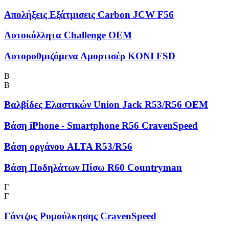
Απολήξεις Εξάτμισεις Carbon JCW F56
Αυτοκόλλητα Challenge OEM
Αυτορυθμιζόμενα Αμορτισέρ KONI FSD
Β
Β
Βαλβίδες Ελαστικών Union Jack R53/R56 OEM
Βάση iPhone - Smartphone R56 CravenSpeed
Βάση οργάνου ALTA R53/R56
Βάση Ποδηλάτων Πίσω R60 Countryman
Γ
Γ
Γάντζος Ρυμούλκησης CravenSpeed