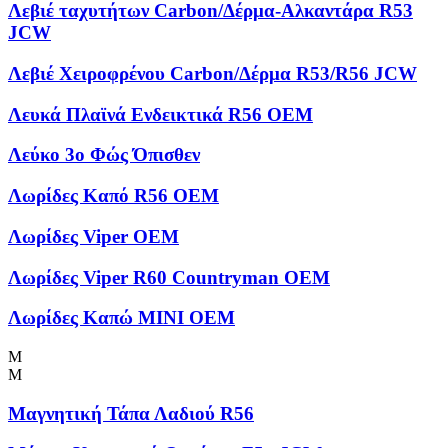
Λεβιέ ταχυτήτων Carbon/Δέρμα-Αλκαντάρα R53
JCW
Λεβιέ Χειροφρένου Carbon/Δέρμα R53/R56 JCW
Λευκά Πλαϊνά Ενδεικτικά R56 OEM
Λεύκο 3ο Φώς Όπισθεν
Λωρίδες Kαπό R56 OEM
Λωρίδες Viper OEM
Λωρίδες Viper R60 Countryman OEM
Λωρίδες Καπώ MINI OEM
Μ
Μ
Μαγνητική Τάπα Λαδιού R56