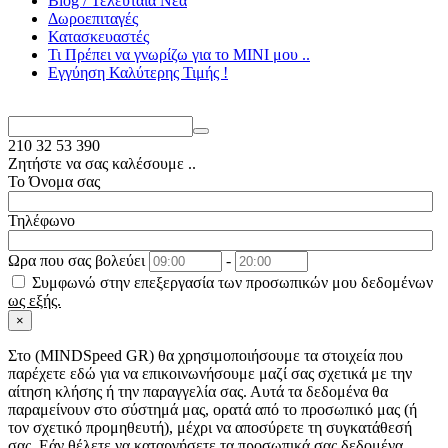
Blog / Τελευταία Νέα
Δωροεπιταγές
Κατασκευαστές
Τι Πρέπει να γνωρίζω για το MΙΝΙ μου ..
Εγγύηση Καλύτερης Τιμής !
210
32 53 390
Ζητήστε να σας καλέσουμε ..
Το Όνομα σας
Τηλέφωνο
Ωρα που σας βολεύει
-
Συμφωνώ στην επεξεργασία των προσωπικών μου δεδομένων
ως εξής.
×
Στo (MINDSpeed GR) θα χρησιμοποιήσουμε τα στοιχεία που
παρέχετε εδώ για να επικοινωνήσουμε μαζί σας σχετικά με την
αίτηση κλήσης ή την παραγγελία σας. Αυτά τα δεδομένα θα
παραμείνουν στο σύστημά μας, ορατά από το προσωπικό μας (ή
τον σχετικό προμηθευτή), μέχρι να αποσύρετε τη συγκατάθεσή
σας. Εάν θέλετε να καταργήσετε τα προσωπικά σας δεδομένα,