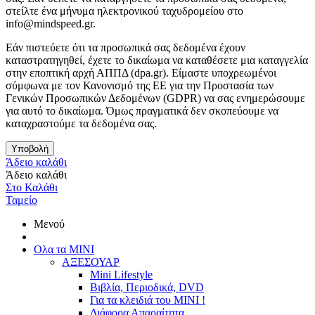
στείλτε ένα μήνυμα ηλεκτρονικού ταχυδρομείου στο
info@mindspeed.gr.
Εάν πιστεύετε ότι τα προσωπικά σας δεδομένα έχουν
καταστρατηγηθεί, έχετε το δικαίωμα να καταθέσετε μια καταγγελία
στην εποπτική αρχή ΑΠΠΔ (dpa.gr). Είμαστε υποχρεωμένοι
σύμφωνα με τον Κανονισμό της ΕΕ για την Προστασία των
Γενικών Προσωπικών Δεδομένων (GDPR) να σας ενημερώσουμε
για αυτό το δικαίωμα. Όμως πραγματικά δεν σκοπεύουμε να
καταχραστούμε τα δεδομένα σας.
Υποβολή
Άδειο καλάθι
Άδειο καλάθι
Στο Καλάθι
Ταμείο
Μενού
Ολα τα ΜΙΝΙ
ΑΞΕΣΟΥΑΡ
Mini Lifestyle
Βιβλία, Περιοδικά, DVD
Για τα κλειδιά του MINI !
Διάφορα Απαραίτητα