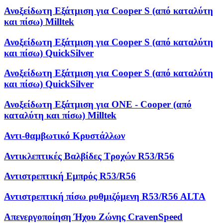
Ανοξείδωτη Εξάτμιση για Cooper S (από καταλύτη
και πίσω) Milltek
Ανοξείδωτη Εξάτμιση για Cooper S (από καταλύτη
και πίσω) QuickSilver
Ανοξείδωτη Εξάτμιση για Cooper S (από καταλύτη
και πίσω) QuickSilver
Ανοξείδωτη Εξάτμιση για ONE - Cooper (από
καταλύτη και πίσω) Milltek
Αντι-θαμβωτικό Κρυστάλλων
Αντικλεπτικές Βαλβίδες Τροχών R53/R56
Αντιστρεπτική Εμπρός R53/R56
Αντιστρεπτική πίσω ρυθμιζόμενη R53/R56 ALTA
Απενεργοποίηση Ήχου Ζώνης CravenSpeed