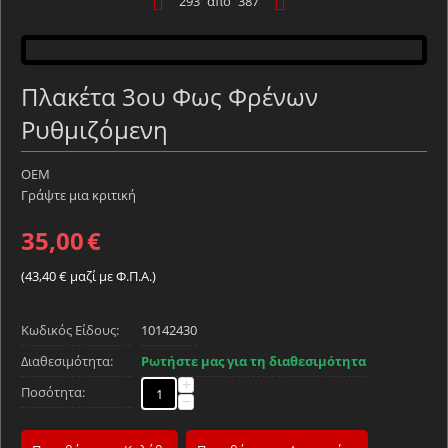
293
από
387
Πλακέτα 3ου Φως Φρένων
Ρυθμιζόμενη
OEM
Γράψτε μια κριτική
35,00
€
(
43,40
€
μαζί με Φ.Π.Α.)
Κωδικός Είδους:
10142430
Διαθεσιμότητα:
Ρωτήστε μας για τη διαθεσιμότητα
+
Ποσότητα:
−