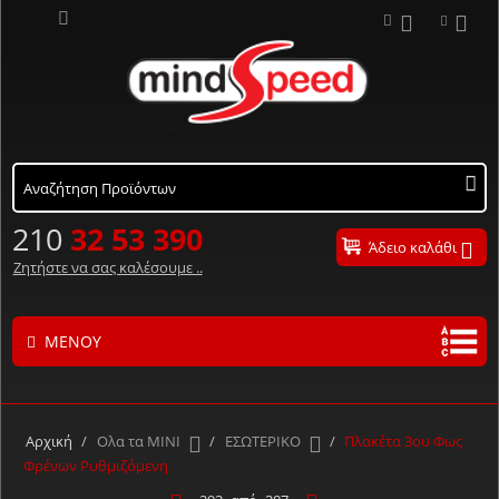
210
32 53 390
Άδειο καλάθι
Ζητήστε να σας καλέσουμε ..
ΜΕΝΟΎ
Τα προϊόντα μας με αλφαβητική σειρά ..
Α
Β
Γ
Δ
Ε
Ζ
Η
Θ
Ι
Κ
Λ
Αρχική
/
Ολα τα ΜΙΝΙ
/
ΕΣΩΤΕΡΙΚΟ
/
Πλακέτα 3ου Φως
Μ
Ν
Ξ
Ο
Π
Ρ
Σ
Τ
Υ
Φ
Χ
Φρένων Ρυθμιζόμενη
Ψ
Ω
#