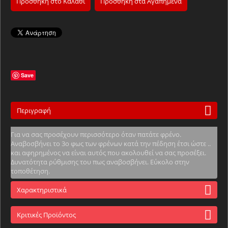
Προσθήκη στο Καλάθι
Προσθήκη στα Αγαπημένα
Save
Περιγραφή
Για να σας προσέχουν περισσότερο όταν πατάτε φρένο.
Αναβοσβήνει το 3ο φως των φρένων κατά την πέδηση έτσι ώστε ..
και αφηρημένος να είναι αυτός που ακολουθεί να σας προσέξει.
Δυνατότητα ρύθμισης του πως αναβοσβήνει. Εύκολο στην
τοποθέτηση.
Χαρακτηριστικά
Κριτικές Προϊόντος