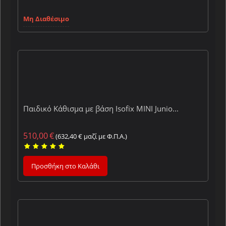
Μη Διαθέσιμο
Παιδικό Κάθισμα με βάση Isofix MINI Junio...
510,00
€
(
632,40
€
μαζί με Φ.Π.Α.)
Προσθήκη στο Καλάθι