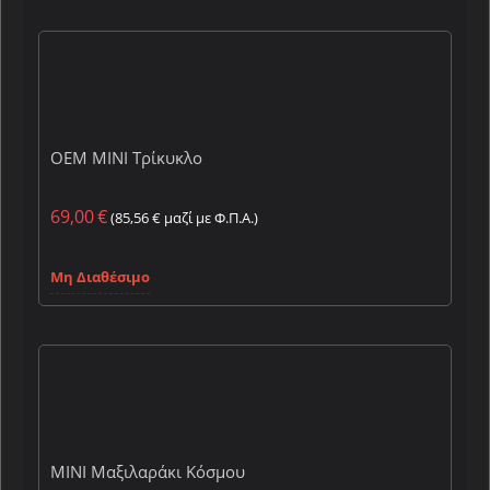
OEM MINI Τρίκυκλο
69,00
€
(
85,56
€
μαζί με Φ.Π.Α.)
Μη Διαθέσιμο
MINI Μαξιλαράκι Κόσμου