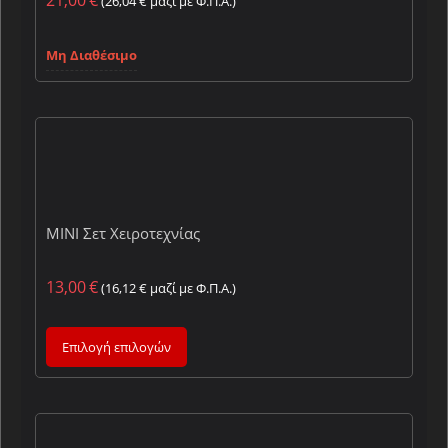
21,00
€
(
26,04
€
μαζί με Φ.Π.Α.)
Μη Διαθέσιμο
MINI Σετ Χειροτεχνίας
13,00
€
(
16,12
€
μαζί με Φ.Π.Α.)
Επιλογή επιλογών