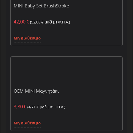
MINI Baby Set BrushStroke
42,00
€
(
52,08
€
μαζί με Φ.Π.Α.)
Μη Διαθέσιμο
OEM MINI Μαγνητάκι
3,80
€
(
4,71
€
μαζί με Φ.Π.Α.)
Μη Διαθέσιμο