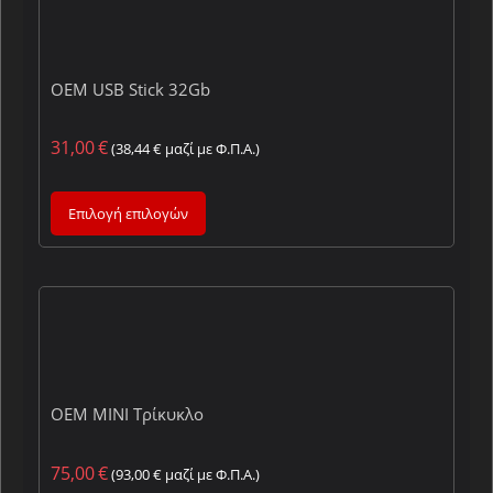
OEM USB Stick 32Gb
31,00
€
(
38,44
€
μαζί με Φ.Π.Α.)
Επιλογή επιλογών
OEM MINI Τρίκυκλο
75,00
€
(
93,00
€
μαζί με Φ.Π.Α.)