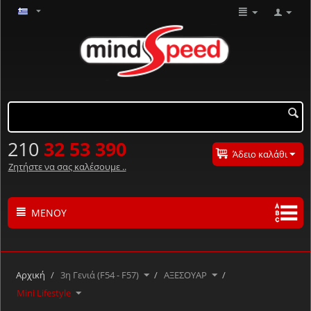
210
32 53 390
Άδειο καλάθι
Ζητήστε να σας καλέσουμε ..
ΜΕΝΟΎ
Τα προϊόντα μας με αλφαβητική σειρά ..
Α
Β
Γ
Δ
Ε
Ζ
Η
Θ
Ι
Κ
Λ
Αρχική
/
3η Γενιά (F54 - F57)
/
ΑΞΕΣΟΥΑΡ
/
Μ
Ν
Ξ
Ο
Π
Ρ
Σ
Τ
Υ
Φ
Χ
Mini Lifestyle
Ψ
Ω
#