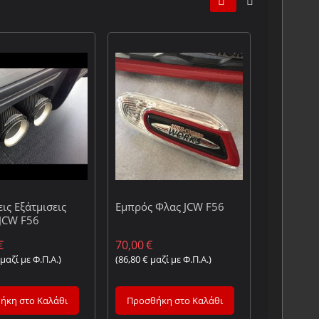
ις Εξάτμισεις
Εμπρός Φλας JCW F56
JCW F56
€
70,00
€
μαζί με Φ.Π.Α.)
(
86,80
€
μαζί με Φ.Π.Α.)
ήκη στο Καλάθι
Προσθήκη στο Καλάθι