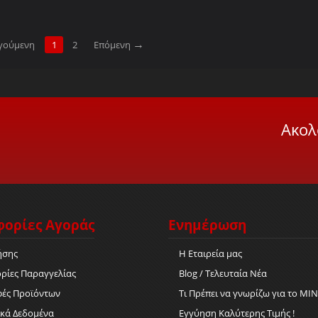
γούμενη
1
2
Επόμενη
Ακολ
ορίες Αγοράς
Ενημέρωση
ήσης
Η Εταιρεία μας
ρίες Παραγγελίας
Blog / Τελευταία Νέα
φές Προϊόντων
Τι Πρέπει να γνωρίζω για το MΙΝΙ
κά Δεδομένα
Εγγύηση Καλύτερης Τιμής !