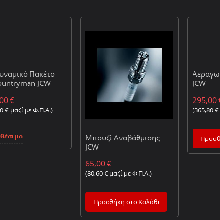
υναμικό Πακέτο
Αεραγω
ountryman JCW
JCW
,00
€
295,00
00
€
μαζί με Φ.Π.Α.)
(
365,80
€
αθέσιμο
Μπουζί Αναβάθμισης
Προσθ
JCW
65,00
€
(
80,60
€
μαζί με Φ.Π.Α.)
Προσθήκη στο Καλάθι