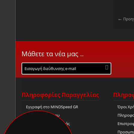
Προη
Μάθετε τα νέα μας ..
Πληροφορίες Παραγγελίας
Πληροφ
Εγγραφή στο MINDSpeed GR
Όροι Χρ
Η Παραγγελία μου
Πληροφο
Λίστα Επιθυμίας Αγοράς
Επιστρο
Δωροεπιταγές Αγοράς
Προσωπι