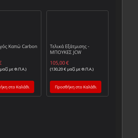
γός Καπώ Carbon
Τελικά Εξάτμισης -
ΜΠΟΥΚΕΣ JCW
€
105,00
€
μαζί με Φ.Π.Α.)
(
130,20
€
μαζί με Φ.Π.Α.)
ήκη στο Καλάθι
Προσθήκη στο Καλάθι