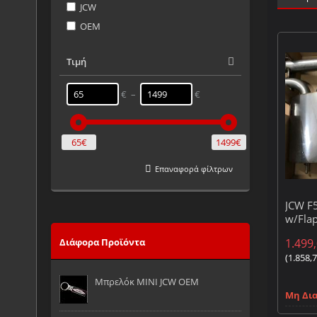
JCW
OEM
Τιμή
€ –
€
65€
1499€
Επαναφορά φίλτρων
JCW F
w/Fla
1.499
Διάφορα Προϊόντα
(
1.858,
Μπρελόκ MINI JCW OEM
Μη Δι