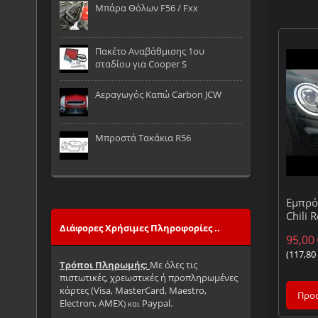
Μπάρα Θόλων F56 / Fxx
Πακέτο Αναβάθμισης 1ου
σταδίου για Cooper S
Αεραγωγός Καπώ Carbon JCW
Μπροστά Τακάκια R56
Εμπρό
Chili 
Διάφορες Χρήσιμες Πληροφορίες ..
95,00
(
117,80
Τρόποι Πληρωμής:
Με όλες τις
πιστωτικές, χρεωστικές ή προπληρωμένες
κάρτες (
Visa, MasterCard, Maestro,
Προσ
Ele
ctron, AMEX
Paypal
.
) και