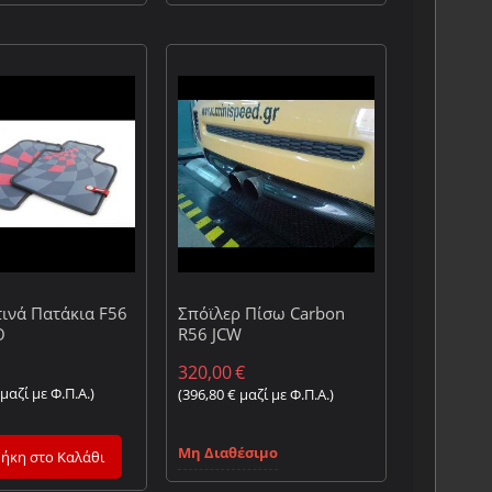
ινά Πατάκια F56
Σπόϊλερ Πίσω Carbon
O
R56 JCW
320,00
€
μαζί με Φ.Π.Α.)
(
396,80
€
μαζί με Φ.Π.Α.)
Μη Διαθέσιμο
ήκη στο Καλάθι