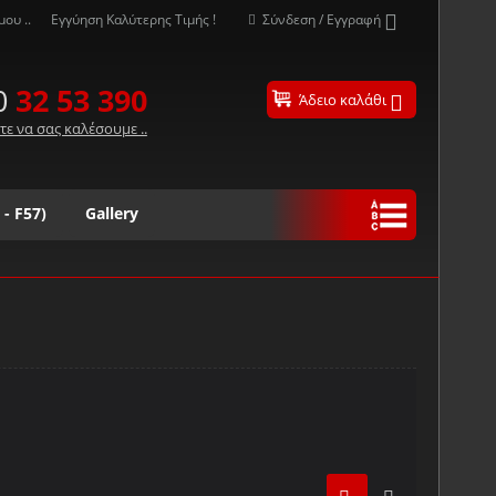
ου ..
Εγγύηση Καλύτερης Τιμής !
Σύνδεση / Εγγραφή
0
32 53 390
Άδειο καλάθι
τε να σας καλέσουμε ..
 - F57)
Gallery
Ω
#