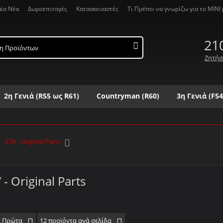
αία Νέα
Δωροεπιταγές
Κατασκευαστές
Τι Πρέπει να γνωρίζω για το MΙΝΙ μ
21
Ζητήσ
2η Γενιά (R55 ως R61)
Countryman (R60)
3η Γενιά (F54
Λ
Μ
Ν
Ξ
Ο
Π
Ρ
Σ
Τ
Υ
Φ
Χ
Ψ
JCW - Original Parts
 - Original Parts
α Πρώτα
12 προϊόντα ανά σελίδα