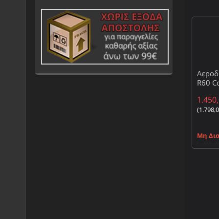
Αεροδ
R60 C
OEM
1.450
(
1.798,
Μη Δι