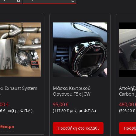
5x Exhaust System
Μάσκα Κεντρικού
Απολήξε
p
Οργάνου F5x JCW
Carbon 
,00
€
95,00
€
480,00
76
€
μαζί με Φ.Π.Α.)
(
117,80
€
μαζί με Φ.Π.Α.)
(
595,20
€
αθέσιμο
Προσθήκη στο Καλάθι
Προσθ