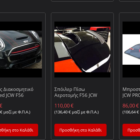
ς Διακοσμητικό
Σπόιλερ Πίσω
Μπροστ
Red JCW F56
Αεροτομής F56 JCW
JCW PR
€
110,00
€
86,00
€
€
μαζί με Φ.Π.Α.)
(
136,40
€
μαζί με Φ.Π.Α.)
(
106,64
€
θήκη στο Καλάθι
Προσθήκη στο Καλάθι
Προσθ