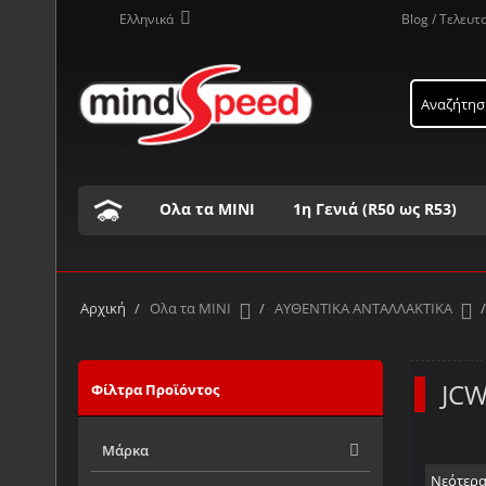
Ελληνικά
Blog / Τελευτ
Ολα τα ΜΙΝΙ
1η Γενιά (R50 ως R53)
Τα προϊόντα μας με αλφαβητική σειρά ..
Α
Β
Γ
Δ
Ε
Ζ
Η
Θ
Ι
Κ
Αρχική
/
Ολα τα ΜΙΝΙ
/
ΑΥΘΕΝΤΙΚΑ ΑΝΤΑΛΛΑΚΤΙΚΑ
/
JCW
Φίλτρα Προϊόντος
Μάρκα
Νεότερ