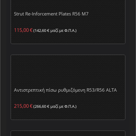
Strut Re-Inforcement Plates R56 M7
115,00
€
(
142,60
€
μαζί με Φ.Π.Α.)
Αντιστρεπτική πίσω ρυθμιζόμενη R53/R56 ALTA
215,00
€
(
266,60
€
μαζί με Φ.Π.Α.)