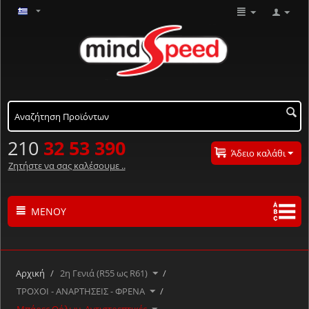
210
32 53 390
Άδειο καλάθι
Ζητήστε να σας καλέσουμε ..
ΜΕΝΟΎ
Τα προϊόντα μας με αλφαβητική σειρά ..
Α
Β
Γ
Δ
Ε
Ζ
Η
Θ
Ι
Κ
Λ
Αρχική
/
2η Γενιά (R55 ως R61)
/
Μ
Ν
Ξ
Ο
Π
Ρ
Σ
Τ
Υ
Φ
Χ
ΤΡΟΧΟΙ - ΑΝΑΡΤΗΣΕΙΣ - ΦΡΕΝΑ
/
Ψ
Ω
#