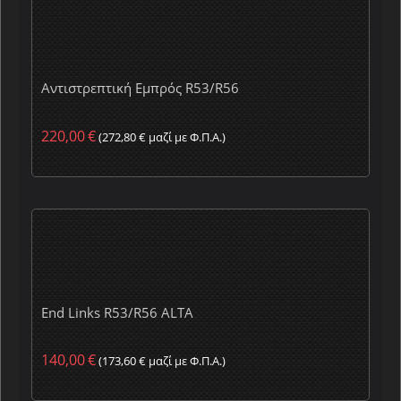
Αντιστρεπτική Εμπρός R53/R56
220,00
€
(
272,80
€
μαζί με Φ.Π.Α.)
End Links R53/R56 ALTA
140,00
€
(
173,60
€
μαζί με Φ.Π.Α.)