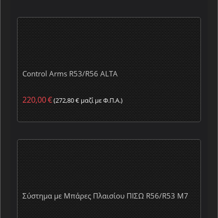
Control Arms R53/R56 ALTA
220,00
€
(
272,80
€
μαζί με Φ.Π.Α.)
Σύστημα με Μπάρες Πλαισίου ΠΙΣΩ R56/R53 M7