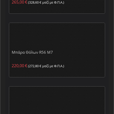
265,00
€
(
328,60
€
μαζί με Φ.Π.Α.)
Μπάρα Θόλων R56 M7
220,00
€
(
272,80
€
μαζί με Φ.Π.Α.)