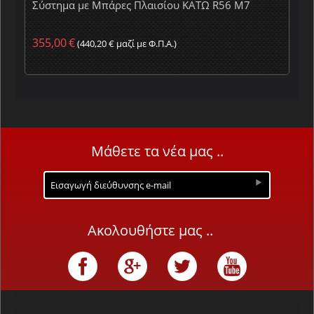
Σύστημα με Μπάρες Πλαισίου ΚΑΤΩ R56 M7
355,00
€
(
440,20
€
μαζί με Φ.Π.Α.)
Μάθετε τα νέα μας ..
Ακολουθήστε μας ..