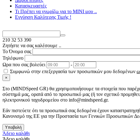
Δωροεπιταγές
Κατασκευαστές
Τι Πρέπει να γνωρίζω για το MΙΝΙ μου ..
Εγγύηση Καλύτερης Τιμής !
210
32 53 390
Ζητήστε να σας καλέσουμε ..
Το Όνομα σας
Τηλέφωνο
Ωρα που σας βολεύει
-
Συμφωνώ στην επεξεργασία των προσωπικών μου δεδομένων
ω
×
Στo (MINDSpeed GR) θα χρησιμοποιήσουμε τα στοιχεία που παρέχετ
σύστημά μας, ορατά από το προσωπικό μας (ή τον σχετικό προμηθευ
ηλεκτρονικού ταχυδρομείου στο info@mindspeed.gr.
Εάν πιστεύετε ότι τα προσωπικά σας δεδομένα έχουν καταστρατηγηθ
Κανονισμό της ΕΕ για την Προστασία των Γενικών Προσωπικών Δε
Υποβολή
Άδειο καλάθι
Άδειο καλάθι