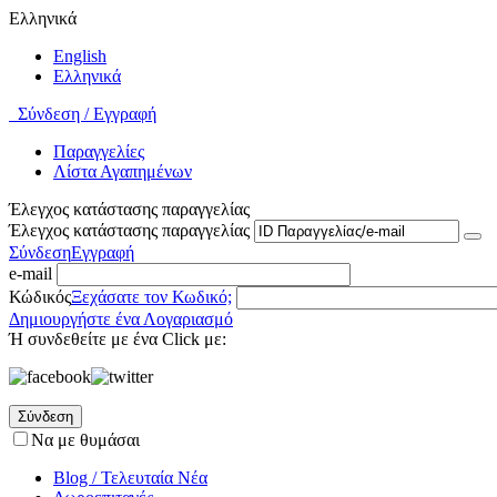
Ελληνικά
English
Ελληνικά
Σύνδεση / Εγγραφή
Παραγγελίες
Λίστα Αγαπημένων
Έλεγχος κατάστασης παραγγελίας
Έλεγχος κατάστασης παραγγελίας
Σύνδεση
Εγγραφή
e-mail
Κώδικός
Ξεχάσατε τον Κωδικό;
Δημιουργήστε ένα Λογαριασμό
Ή συνδεθείτε με ένα Click με:
Σύνδεση
Να με θυμάσαι
Blog / Τελευταία Νέα