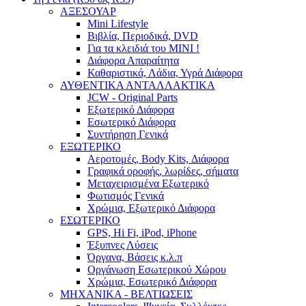
ΑΞΕΣΟΥΑΡ
Mini Lifestyle
Βιβλία, Περιοδικά, DVD
Για τα κλειδιά του MINI !
Διάφορα Απαραίτητα
Καθαριστικά, Λάδια, Υγρά Διάφορα
ΑΥΘΕΝΤΙΚΑ ΑΝΤΑΛΛΑΚΤΙΚΑ
JCW - Original Parts
Εξωτερικό Διάφορα
Εσωτερικό Διάφορα
Συντήρηση Γενικά
ΕΞΩΤΕΡΙΚΟ
Αεροτομές, Body Kits, Διάφορα
Γραφικά οροφής, λωρίδες, σήματα
Μεταχειρισμένα Εξωτερικό
Φωτισμός Γενικά
Χρώμια, Εξωτερικό Διάφορα
ΕΣΩΤΕΡΙΚΟ
GPS, Hi Fi, iPod, iPhone
Έξυπνες Λύσεις
Όργανα, Βάσεις κ.λ.π
Οργάνωση Εσωτερικού Χώρου
Χρώμια, Εσωτερικό Διάφορα
ΜΗΧΑΝΙΚΑ - ΒΕΛΤΙΩΣΕΙΣ