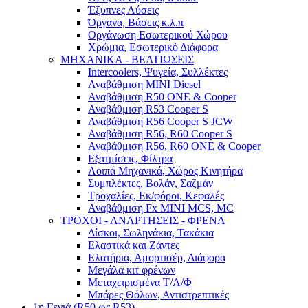
Έξυπνες Λύσεις
Όργανα, Βάσεις κ.λ.π
Οργάνωση Εσωτερικού Χώρου
Χρώμια, Εσωτερικό Διάφορα
ΜΗΧΑΝΙΚΑ - ΒΕΛΤΙΩΣΕΙΣ
Intercoolers, Ψυγεία, Συλλέκτες
Αναβάθμιση MINI Diesel
Αναβάθμιση R50 ONE & Cooper
Αναβάθμιση R53 Cooper S
Αναβάθμιση R56 Cooper S JCW
Αναβάθμιση R56, R60 Cooper S
Αναβάθμιση R56, R60 ONE & Cooper
Εξατμίσεις, Φίλτρα
Λοιπά Μηχανικά, Χώρος Κινητήρα
Συμπλέκτες, Βολάν, Σαζμάν
Τροχαλίες, Εκ/φόροι, Κεφαλές
Αναβάθμιση Fx MINI MCS, MC
ΤΡΟΧΟΙ - ΑΝΑΡΤΗΣΕΙΣ - ΦΡΕΝΑ
Δίσκοι, Σωληνάκια, Τακάκια
Ελαστικά και Ζάντες
Ελατήρια, Αμορτισέρ, Διάφορα
Μεγάλα κιτ φρένων
Μεταχειρισμένα Τ/Α/Φ
Μπάρες Θόλων, Αντιστρεπτικές
1η Γενιά (R50 ως R53)