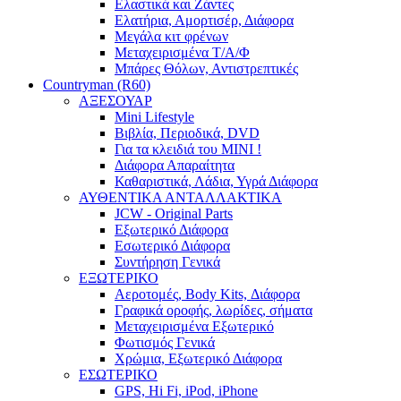
Ελαστικά και Ζάντες
Ελατήρια, Αμορτισέρ, Διάφορα
Μεγάλα κιτ φρένων
Μεταχειρισμένα Τ/Α/Φ
Μπάρες Θόλων, Αντιστρεπτικές
Countryman (R60)
ΑΞΕΣΟΥΑΡ
Mini Lifestyle
Βιβλία, Περιοδικά, DVD
Για τα κλειδιά του MINI !
Διάφορα Απαραίτητα
Καθαριστικά, Λάδια, Υγρά Διάφορα
ΑΥΘΕΝΤΙΚΑ ΑΝΤΑΛΛΑΚΤΙΚΑ
JCW - Original Parts
Εξωτερικό Διάφορα
Εσωτερικό Διάφορα
Συντήρηση Γενικά
ΕΞΩΤΕΡΙΚΟ
Αεροτομές, Body Kits, Διάφορα
Γραφικά οροφής, λωρίδες, σήματα
Μεταχειρισμένα Εξωτερικό
Φωτισμός Γενικά
Χρώμια, Εξωτερικό Διάφορα
ΕΣΩΤΕΡΙΚΟ
GPS, Hi Fi, iPod, iPhone