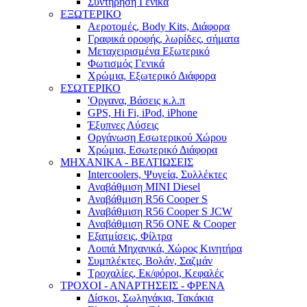
Συντήρηση Γενικά
ΕΞΩΤΕΡΙΚΟ
Αεροτομές, Body Kits, Διάφορα
Γραφικά οροφής, λωρίδες, σήματα
Μεταχειρισμένα Εξωτερικό
Φωτισμός Γενικά
Χρώμια, Εξωτερικό Διάφορα
ΕΣΩΤΕΡΙΚΟ
'Οργανα, Βάσεις κ.λ.π
GPS, Hi Fi, iPod, iPhone
Έξυπνες Λύσεις
Οργάνωση Εσωτερικού Χώρου
Χρώμια, Εσωτερικό Διάφορα
ΜΗΧΑΝΙΚΑ - ΒΕΛΤΙΩΣΕΙΣ
Intercoolers, Ψυγεία, Συλλέκτες
Αναβάθμιση MINI Diesel
Αναβάθμιση R56 Cooper S
Αναβάθμιση R56 Cooper S JCW
Αναβάθμιση R56 ONE & Cooper
Εξατμίσεις, Φίλτρα
Λοιπά Μηχανικά, Χώρος Κινητήρα
Συμπλέκτες, Βολάν, Σαζμάν
Τροχαλίες, Εκ/φόροι, Κεφαλές
ΤΡΟΧΟΙ - ΑΝΑΡΤΗΣΕΙΣ - ΦΡΕΝΑ
Δίσκοι, Σωληνάκια, Τακάκια