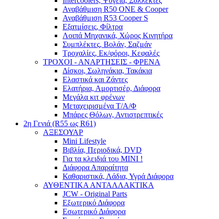
Intercoolers, Ψυγεία, Συλλέκτες
Αναβάθμιση R50 ONE & Cooper
Αναβάθμιση R53 Cooper S
Εξατμίσεις, Φίλτρα
Λοιπά Μηχανικά, Χώρος Κινητήρα
Συμπλέκτες, Βολάν, Σαζμάν
Τροχαλίες, Εκ/φόροι, Κεφαλές
ΤΡΟΧΟΙ - ΑΝΑΡΤΗΣΕΙΣ - ΦΡΕΝΑ
Δίσκοι, Σωληνάκια, Τακάκια
Ελαστικά και Ζάντες
Ελατήρια, Αμορτισέρ, Διάφορα
Μεγάλα κιτ φρένων
Μεταχειρισμένα Τ/Α/Φ
Μπάρες Θόλων, Αντιστρεπτικές
2η Γενιά (R55 ως R61)
ΑΞΕΣΟΥΑΡ
Mini Lifestyle
Βιβλία, Περιοδικά, DVD
Για τα κλειδιά του MINI !
Διάφορα Απαραίτητα
Καθαριστικά, Λάδια, Υγρά Διάφορα
ΑΥΘΕΝΤΙΚΑ ΑΝΤΑΛΛΑΚΤΙΚΑ
JCW - Original Parts
Εξωτερικό Διάφορα
Εσωτερικό Διάφορα