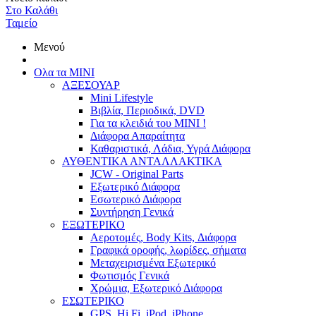
Στο Καλάθι
Ταμείο
Μενού
Ολα τα ΜΙΝΙ
ΑΞΕΣΟΥΑΡ
Mini Lifestyle
Βιβλία, Περιοδικά, DVD
Για τα κλειδιά του MINI !
Διάφορα Απαραίτητα
Καθαριστικά, Λάδια, Υγρά Διάφορα
ΑΥΘΕΝΤΙΚΑ ΑΝΤΑΛΛΑΚΤΙΚΑ
JCW - Original Parts
Εξωτερικό Διάφορα
Εσωτερικό Διάφορα
Συντήρηση Γενικά
ΕΞΩΤΕΡΙΚΟ
Αεροτομές, Body Kits, Διάφορα
Γραφικά οροφής, λωρίδες, σήματα
Μεταχειρισμένα Εξωτερικό
Φωτισμός Γενικά
Χρώμια, Εξωτερικό Διάφορα
ΕΣΩΤΕΡΙΚΟ
GPS, Hi Fi, iPod, iPhone