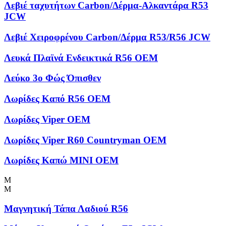
Λεβιέ ταχυτήτων Carbon/Δέρμα-Αλκαντάρα R53
JCW
Λεβιέ Χειροφρένου Carbon/Δέρμα R53/R56 JCW
Λευκά Πλαϊνά Ενδεικτικά R56 OEM
Λεύκο 3ο Φώς Όπισθεν
Λωρίδες Kαπό R56 OEM
Λωρίδες Viper OEM
Λωρίδες Viper R60 Countryman OEM
Λωρίδες Καπώ MINI OEM
Μ
Μ
Μαγνητική Τάπα Λαδιού R56