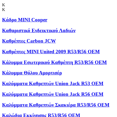
Κ
Κ
Κάδρο MINI Cooper
Καθαριστικό Ενδεικτικού Λαδιών
Καθρέπτες Carbon JCW
Καθρέπτες MINI United 2009 R53/R56 OEM
Κάλυμμα Εσωτερικού Καθρέπτη R53/R56 OEM
Κάλυμμα Θόλου Αμορτισέρ
Καλύμματα Kαθρεπτών Union Jack R53 OEM
Καλύμματα Καθρεπτών Union Jack R56 OEM
Καλύμματα Καθρεπτών Σκακιέρα R53/R56 OEM
Καλώδια Εκκίνησης R53/R56 OEM