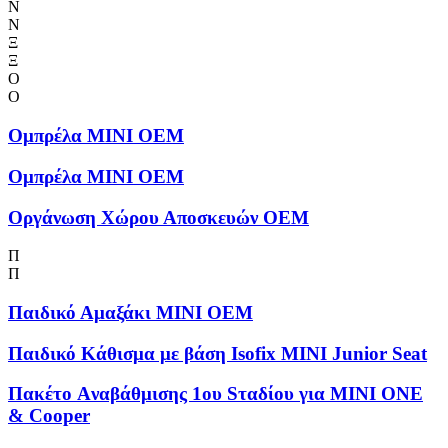
Ν
Ν
Ξ
Ξ
Ο
Ο
Ομπρέλα MINI OEM
Ομπρέλα MINI OEM
Οργάνωση Χώρου Αποσκευών OEM
Π
Π
Παιδικό Αμαξάκι MINI OEM
Παιδικό Κάθισμα με βάση Isofix MINI Junior Seat
Πακέτο Aναβάθμισης 1ου Sταδίου για MINI ONE
& Cooper