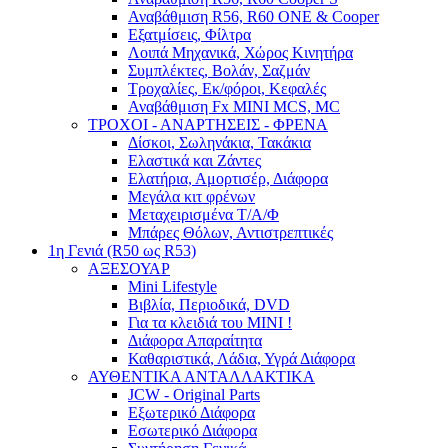
Αναβάθμιση R56, R60 ONE & Cooper
Εξατμίσεις, Φίλτρα
Λοιπά Μηχανικά, Χώρος Κινητήρα
Συμπλέκτες, Βολάν, Σαζμάν
Τροχαλίες, Εκ/φόροι, Κεφαλές
Αναβάθμιση Fx MINI MCS, MC
ΤΡΟΧΟΙ - ΑΝΑΡΤΗΣΕΙΣ - ΦΡΕΝΑ
Δίσκοι, Σωληνάκια, Τακάκια
Ελαστικά και Ζάντες
Ελατήρια, Αμορτισέρ, Διάφορα
Μεγάλα κιτ φρένων
Μεταχειρισμένα Τ/Α/Φ
Μπάρες Θόλων, Αντιστρεπτικές
1η Γενιά (R50 ως R53)
ΑΞΕΣΟΥΑΡ
Mini Lifestyle
Βιβλία, Περιοδικά, DVD
Για τα κλειδιά του MINI !
Διάφορα Απαραίτητα
Καθαριστικά, Λάδια, Υγρά Διάφορα
ΑΥΘΕΝΤΙΚΑ ΑΝΤΑΛΛΑΚΤΙΚΑ
JCW - Original Parts
Εξωτερικό Διάφορα
Εσωτερικό Διάφορα