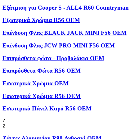
Εξάτμιση για Cooper S - ALL4 R60 Countryman
Εξωτερικά Χρώμια R56 OEM
Επένδυση Φλας BLACK JACK MINI F56 OEM
Επένδυση Φλας JCW PRO MINI F56 OEM
Επιπρόσθετα φώτα - Προβολάκια OEM
Επιπρόσθετα Φώτα R56 OEM
Εσωτερικά Χρώμια OEM
Εσωτερικά Χρώμια R56 OEM
Εσωτερικό Πάνελ Καρό R56 OEM
Ζ
Ζ
Ζάντες Αλουμινίου R90 Ανθρακί OEM