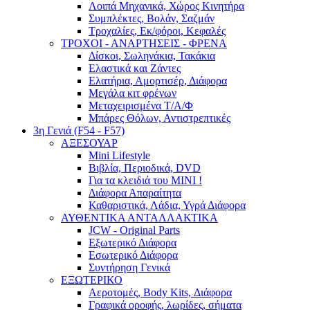
Λοιπά Μηχανικά, Χώρος Κινητήρα
Συμπλέκτες, Βολάν, Σαζμάν
Τροχαλίες, Εκ/φόροι, Κεφαλές
ΤΡΟΧΟΙ - ΑΝΑΡΤΗΣΕΙΣ - ΦΡΕΝΑ
Δίσκοι, Σωληνάκια, Τακάκια
Ελαστικά και Ζάντες
Ελατήρια, Αμορτισέρ, Διάφορα
Μεγάλα κιτ φρένων
Μεταχειρισμένα Τ/Α/Φ
Μπάρες Θόλων, Αντιστρεπτικές
3η Γενιά (F54 - F57)
ΑΞΕΣΟΥΑΡ
Mini Lifestyle
Βιβλία, Περιοδικά, DVD
Για τα κλειδιά του MINI !
Διάφορα Απαραίτητα
Καθαριστικά, Λάδια, Υγρά Διάφορα
ΑΥΘΕΝΤΙΚΑ ΑΝΤΑΛΛΑΚΤΙΚΑ
JCW - Original Parts
Εξωτερικό Διάφορα
Εσωτερικό Διάφορα
Συντήρηση Γενικά
ΕΞΩΤΕΡΙΚΟ
Αεροτομές, Body Kits, Διάφορα
Γραφικά οροφής, λωρίδες, σήματα