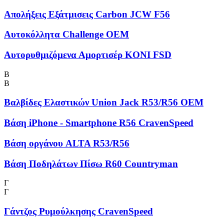
Απολήξεις Εξάτμισεις Carbon JCW F56
Αυτοκόλλητα Challenge OEM
Αυτορυθμιζόμενα Αμορτισέρ KONI FSD
Β
Β
Βαλβίδες Ελαστικών Union Jack R53/R56 OEM
Βάση iPhone - Smartphone R56 CravenSpeed
Βάση οργάνου ALTA R53/R56
Βάση Ποδηλάτων Πίσω R60 Countryman
Γ
Γ
Γάντζος Ρυμούλκησης CravenSpeed