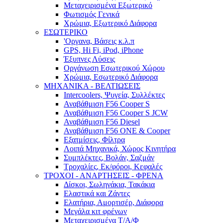
Μεταχειρισμένα Εξωτερικό
Φωτισμός Γενικά
Χρώμια, Εξωτερικό Διάφορα
ΕΣΩΤΕΡΙΚΟ
'Οργανα, Βάσεις κ.λ.π
GPS, Hi Fi, iPod, iPhone
Έξυπνες Λύσεις
Οργάνωση Εσωτερικού Χώρου
Χρώμια, Εσωτερικό Διάφορα
ΜΗΧΑΝΙΚΑ - ΒΕΛΤΙΩΣΕΙΣ
Intercoolers, Ψυγεία, Συλλέκτες
Αναβάθμιση F56 Cooper S
Αναβάθμιση F56 Cooper S JCW
Αναβάθμιση F56 Diesel
Αναβάθμιση F56 ONE & Cooper
Εξατμίσεις, Φίλτρα
Λοιπά Μηχανικά, Χώρος Κινητήρα
Συμπλέκτες, Βολάν, Σαζμάν
Τροχαλίες, Εκ/φόροι, Κεφαλές
ΤΡΟΧΟΙ - ΑΝΑΡΤΗΣΕΙΣ - ΦΡΕΝΑ
Δίσκοι, Σωληνάκια, Τακάκια
Ελαστικά και Ζάντες
Ελατήρια, Αμορτισέρ, Διάφορα
Μεγάλα κιτ φρένων
Μεταχειρισμένα Τ/Α/Φ