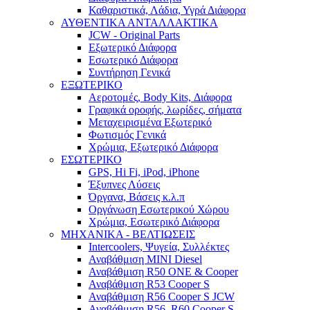
Καθαριστικά, Λάδια, Υγρά Διάφορα
ΑΥΘΕΝΤΙΚΑ ΑΝΤΑΛΛΑΚΤΙΚΑ
JCW - Original Parts
Εξωτερικό Διάφορα
Εσωτερικό Διάφορα
Συντήρηση Γενικά
ΕΞΩΤΕΡΙΚΟ
Αεροτομές, Body Kits, Διάφορα
Γραφικά οροφής, λωρίδες, σήματα
Μεταχειρισμένα Εξωτερικό
Φωτισμός Γενικά
Χρώμια, Εξωτερικό Διάφορα
ΕΣΩΤΕΡΙΚΟ
GPS, Hi Fi, iPod, iPhone
Έξυπνες Λύσεις
Όργανα, Βάσεις κ.λ.π
Οργάνωση Εσωτερικού Χώρου
Χρώμια, Εσωτερικό Διάφορα
ΜΗΧΑΝΙΚΑ - ΒΕΛΤΙΩΣΕΙΣ
Intercoolers, Ψυγεία, Συλλέκτες
Αναβάθμιση MINI Diesel
Αναβάθμιση R50 ONE & Cooper
Αναβάθμιση R53 Cooper S
Αναβάθμιση R56 Cooper S JCW
Αναβάθμιση R56, R60 Cooper S