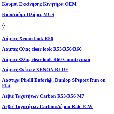
Κουμπί Εκκίνησης Κινητήρα OEM
Κουστούμι Πλήρες MCS
Λ
Λ
Λάμπες Xenon look R56
Λάμπες Φλας clear look R53/R56/R60
Λάμπες Φλας clear look R60 Countryman
Λάμπες Φώτων XENON BLUE
Λάστιχα Pirelli Eufori@, Dunlop SPsport Run on
Flat
Λεβιέ Ταχυτήτων Carbon R53/R56 M7
Λεβιέ Ταχυτήτων Carbon/Δέρμα R56 JCW