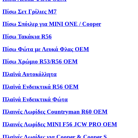
Πίσω Σετ Γρίλιες M7
Πίσω Σπόιλερ για MINI ONE / Cooper
Πίσω Τακάκια R56
Πίσω Φώτα με Λευκά Φλας OEM
Πίσω Χρώμιο R53/R56 OEM
Πλαϊνά Αυτοκόλλητα
Πλαϊνά Ενδεικτικά R56 OEM
Πλαϊνά Ενδεικτικά Φώτα
Πλαινές Λωρίδες Countryman R60 OEM
Πλαινές Λωρίδες MINI F56 JCW PRO OEM
Πλαϊνές Λωρίδες για Cooper & Cooper S