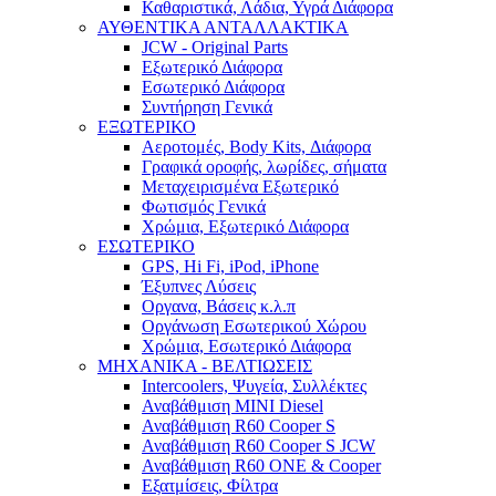
Καθαριστικά, Λάδια, Υγρά Διάφορα
ΑΥΘΕΝΤΙΚΑ ΑΝΤΑΛΛΑΚΤΙΚΑ
JCW - Original Parts
Εξωτερικό Διάφορα
Εσωτερικό Διάφορα
Συντήρηση Γενικά
ΕΞΩΤΕΡΙΚΟ
Αεροτομές, Body Kits, Διάφορα
Γραφικά οροφής, λωρίδες, σήματα
Μεταχειρισμένα Εξωτερικό
Φωτισμός Γενικά
Χρώμια, Εξωτερικό Διάφορα
ΕΣΩΤΕΡΙΚΟ
GPS, Hi Fi, iPod, iPhone
Έξυπνες Λύσεις
Οργανα, Βάσεις κ.λ.π
Οργάνωση Εσωτερικού Χώρου
Χρώμια, Εσωτερικό Διάφορα
ΜΗΧΑΝΙΚΑ - ΒΕΛΤΙΩΣΕΙΣ
Intercoolers, Ψυγεία, Συλλέκτες
Αναβάθμιση MINI Diesel
Αναβάθμιση R60 Cooper S
Αναβάθμιση R60 Cooper S JCW
Αναβάθμιση R60 ONE & Cooper
Εξατμίσεις, Φίλτρα