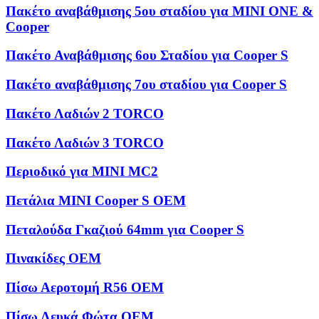
Πακέτο αναβάθμισης 5ου σταδίου για MINI ONE &
Cooper
Πακέτο Αναβάθμισης 6ου Σταδίου για Cooper S
Πακέτο αναβάθμισης 7ου σταδίου για Cooper S
Πακέτο Λαδιών 2 TORCO
Πακέτο Λαδιών 3 TORCO
Περιοδικό για MINI MC2
Πετάλια MINI Cooper S OEM
Πεταλούδα Γκαζιού 64mm για Cooper S
Πινακίδες OEM
Πίσω Αεροτομή R56 OEM
Πίσω Λευκά Φώτα OEM