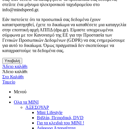
στείλτε ένα μήνυμα ηλεκτρονικού ταχυδρομείου στο
info@mindspeed.gr.
Εάν πιστεύετε ότι τα προσωπικά σας δεδομένα έχουν
καταστρατηγηθεί, έχετε το δικαίωμα να καταθέσετε μια καταγγελία
στην εποπτική αρχή ΑΠΠΔ (dpa.gr). Είμαστε υποχρεωμένοι
σύμφωνα με τον Κανονισμό της ΕΕ για την Προστασία των
Γενικών Προσωπικών Δεδομένων (GDPR) να σας ενημερώσουμε
για αυτό το δικαίωμα. Όμως πραγματικά δεν σκοπεύουμε να
καταχραστούμε τα δεδομένα σας.
Υποβολή
Άδειο καλάθι
Άδειο καλάθι
Στο Καλάθι
Ταμείο
Μενού
Ολα τα ΜΙΝΙ
ΑΞΕΣΟΥΑΡ
Mini Lifestyle
Βιβλία, Περιοδικά, DVD
Για τα κλειδιά του MINI !
Διάφορα Απαραίτητα