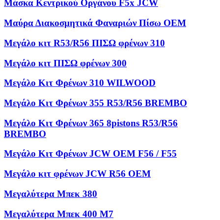
Μάσκα Κεντρικού Οργάνου F5x JCW
Μαύρα Διακοσμητικά Φαναριών Πίσω OEM
Μεγάλο κιτ R53/R56 ΠΙΣΩ φρένων 310
Μεγάλο κιτ ΠΙΣΩ φρένων 300
Μεγάλο Κιτ Φρένων 310 WILWOOD
Μεγάλο Κιτ Φρένων 355 R53/R56 BREMBO
Μεγάλο Κιτ Φρένων 365 8pistons R53/R56
BREMBO
Μεγάλο Κιτ Φρένων JCW OEM F56 / F55
Μεγάλο κιτ φρένων JCW R56 OEM
Μεγαλύτερα Μπεκ 380
Μεγαλύτερα Μπεκ 400 M7