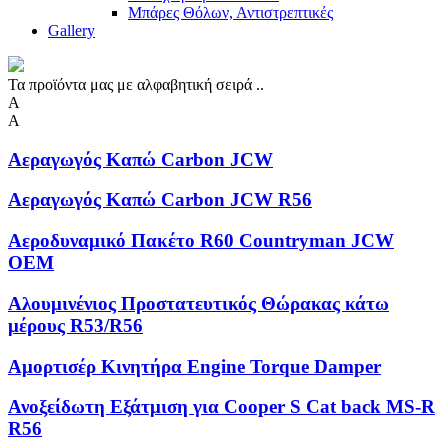
Μπάρες Θόλων, Αντιστρεπτικές
Gallery
Τα προϊόντα μας με αλφαβητική σειρά ..
Α
Α
Αεραγωγός Καπώ Carbon JCW
Αεραγωγός Καπώ Carbon JCW R56
Αεροδυναμικό Πακέτο R60 Countryman JCW
OEM
Αλουμινένιος Προστατευτικός Θώρακας κάτω
μέρους R53/R56
Αμορτισέρ Κινητήρα Engine Torque Damper
Ανοξείδωτη Eξάτμιση για Cooper S Cat back MS-R
R56