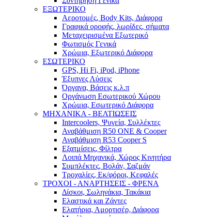
Συντήρηση Γενικά
ΕΞΩΤΕΡΙΚΟ
Αεροτομές, Body Kits, Διάφορα
Γραφικά οροφής, λωρίδες, σήματα
Μεταχειρισμένα Εξωτερικό
Φωτισμός Γενικά
Χρώμια, Εξωτερικό Διάφορα
ΕΣΩΤΕΡΙΚΟ
GPS, Hi Fi, iPod, iPhone
Έξυπνες Λύσεις
Όργανα, Βάσεις κ.λ.π
Οργάνωση Εσωτερικού Χώρου
Χρώμια, Εσωτερικό Διάφορα
ΜΗΧΑΝΙΚΑ - ΒΕΛΤΙΩΣΕΙΣ
Intercoolers, Ψυγεία, Συλλέκτες
Αναβάθμιση R50 ONE & Cooper
Αναβάθμιση R53 Cooper S
Εξατμίσεις, Φίλτρα
Λοιπά Μηχανικά, Χώρος Κινητήρα
Συμπλέκτες, Βολάν, Σαζμάν
Τροχαλίες, Εκ/φόροι, Κεφαλές
ΤΡΟΧΟΙ - ΑΝΑΡΤΗΣΕΙΣ - ΦΡΕΝΑ
Δίσκοι, Σωληνάκια, Τακάκια
Ελαστικά και Ζάντες
Ελατήρια, Αμορτισέρ, Διάφορα