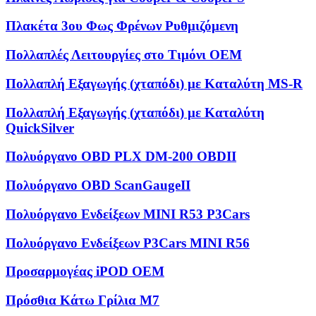
Πλακέτα 3ου Φως Φρένων Ρυθμιζόμενη
Πολλαπλές Λειτουργίες στο Τιμόνι OEM
Πολλαπλή Εξαγωγής (χταπόδι) με Καταλύτη MS-R
Πολλαπλή Εξαγωγής (χταπόδι) με Καταλύτη
QuickSilver
Πολυόργανο OBD PLX DM-200 OBDII
Πολυόργανο OBD ScanGaugeII
Πολυόργανο Ενδείξεων MINI R53 P3Cars
Πολυόργανο Ενδείξεων P3Cars MINI R56
Προσαρμογέας iPOD OEM
Πρόσθια Κάτω Γρίλια M7