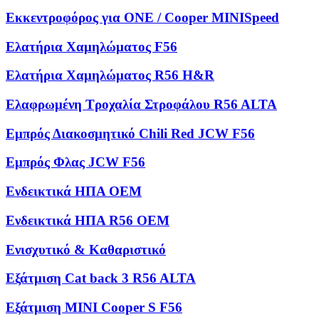
Εκκεντροφόρος για ONE / Cooper MINISpeed
Ελατήρια Χαμηλώματος F56
Ελατήρια Χαμηλώματος R56 H&R
Ελαφρωμένη Τροχαλία Στροφάλου R56 ALTA
Εμπρός Διακοσμητικό Chili Red JCW F56
Εμπρός Φλας JCW F56
Ενδεικτικά ΗΠΑ OEM
Ενδεικτικά ΗΠΑ R56 OEM
Ενισχυτικό & Καθαριστικό
Εξάτμιση Cat back 3 R56 ALTA
Εξάτμιση MINI Cooper S F56