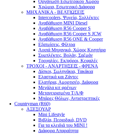
Οργάνωση Εσωτερικού Χώρου
Χρώμια, Εσωτερικό Διάφορα
ΜΗΧΑΝΙΚΑ - ΒΕΛΤΙΩΣΕΙΣ
Intercoolers, Ψυγεία, Συλλέκτες
Αναβάθμιση MINI Diesel
Αναβάθμιση R56 Cooper S
Αναβάθμιση R56 Cooper S JCW
Αναβάθμιση R56 ONE & Cooper
Εξατμίσεις, Φίλτρα
Λοιπά Μηχανικά, Χώρος Κινητήρα
Συμπλέκτες, Βολάν, Σαζμάν
Τροχαλίες, Εκ/φόροι, Κεφαλές
ΤΡΟΧΟΙ - ΑΝΑΡΤΗΣΕΙΣ - ΦΡΕΝΑ
Δίσκοι, Σωληνάκια, Τακάκια
Ελαστικά και Ζάντες
Ελατήρια, Αμορτισέρ, Διάφορα
Μεγάλα κιτ φρένων
Μεταχειρισμένα Τ/Α/Φ
Μπάρες Θόλων, Αντιστρεπτικές
Countryman (R60)
ΑΞΕΣΟΥΑΡ
Mini Lifestyle
Βιβλία, Περιοδικά, DVD
Για τα κλειδιά του MINI !
Διάφορα Απαραίτητα