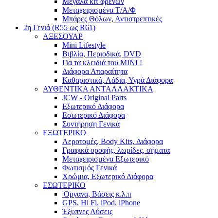
Μεγάλα κιτ φρένων
Μεταχειρισμένα Τ/Α/Φ
Μπάρες Θόλων, Αντιστρεπτικές
2η Γενιά (R55 ως R61)
ΑΞΕΣΟΥΑΡ
Mini Lifestyle
Βιβλία, Περιοδικά, DVD
Για τα κλειδιά του MINI !
Διάφορα Απαραίτητα
Καθαριστικά, Λάδια, Υγρά Διάφορα
ΑΥΘΕΝΤΙΚΑ ΑΝΤΑΛΛΑΚΤΙΚΑ
JCW - Original Parts
Εξωτερικό Διάφορα
Εσωτερικό Διάφορα
Συντήρηση Γενικά
ΕΞΩΤΕΡΙΚΟ
Αεροτομές, Body Kits, Διάφορα
Γραφικά οροφής, λωρίδες, σήματα
Μεταχειρισμένα Εξωτερικό
Φωτισμός Γενικά
Χρώμια, Εξωτερικό Διάφορα
ΕΣΩΤΕΡΙΚΟ
'Οργανα, Βάσεις κ.λ.π
GPS, Hi Fi, iPod, iPhone
Έξυπνες Λύσεις