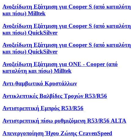
Ανοξείδωτη Εξάτμιση για Cooper S (από καταλύτη
και πίσω) Milltek
Ανοξείδωτη Εξάτμιση για Cooper S (από καταλύτη
και πίσω) QuickSilver
Ανοξείδωτη Εξάτμιση για Cooper S (από καταλύτη
και πίσω) QuickSilver
Ανοξείδωτη Εξάτμιση για ONE - Cooper (από
καταλύτη και πίσω) Milltek
Αντι-θαμβωτικό Κρυστάλλων
Αντικλεπτικές Βαλβίδες Τροχών R53/R56
Αντιστρεπτική Εμπρός R53/R56
Αντιστρεπτική πίσω ρυθμιζόμενη R53/R56 ALTA
Απενεργοποίηση Ήχου Ζώνης CravenSpeed