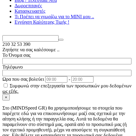
Blog / Τελευταία Νέα
Δωροεπιταγές
Κατασκευαστές
Τι Πρέπει να γνωρίζω για το MΙΝΙ μου ..
Εγγύηση Καλύτερης Τιμής !
210
32 53 390
Ζητήστε να σας καλέσουμε ..
Το Όνομα σας
Τηλέφωνο
Ωρα που σας βολεύει
-
Συμφωνώ στην επεξεργασία των προσωπικών μου δεδομένων
ως εξής.
×
Στo (MINDSpeed GR) θα χρησιμοποιήσουμε τα στοιχεία που
παρέχετε εδώ για να επικοινωνήσουμε μαζί σας σχετικά με την
αίτηση κλήσης ή την παραγγελία σας. Αυτά τα δεδομένα θα
παραμείνουν στο σύστημά μας, ορατά από το προσωπικό μας (ή
τον σχετικό προμηθευτή), μέχρι να αποσύρετε τη συγκατάθεσή
σας. Εάν θέλετε να καταργήσετε τα προσωπικά σας δεδομένα,