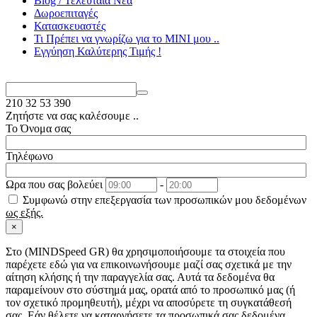
Blog / Τελευταία Νέα
Δωροεπιταγές
Κατασκευαστές
Τι Πρέπει να γνωρίζω για το MΙΝΙ μου ..
Εγγύηση Καλύτερης Τιμής !
210
32 53 390
Ζητήστε να σας καλέσουμε ..
Το Όνομα σας
Τηλέφωνο
Ωρα που σας βολεύει
-
Συμφωνώ στην επεξεργασία των προσωπικών μου δεδομένων
ως εξής.
×
Στo (MINDSpeed GR) θα χρησιμοποιήσουμε τα στοιχεία που
παρέχετε εδώ για να επικοινωνήσουμε μαζί σας σχετικά με την
αίτηση κλήσης ή την παραγγελία σας. Αυτά τα δεδομένα θα
παραμείνουν στο σύστημά μας, ορατά από το προσωπικό μας (ή
τον σχετικό προμηθευτή), μέχρι να αποσύρετε τη συγκατάθεσή
σας. Εάν θέλετε να καταργήσετε τα προσωπικά σας δεδομένα,