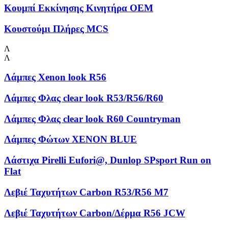
Κουμπί Εκκίνησης Κινητήρα OEM
Κουστούμι Πλήρες MCS
Λ
Λ
Λάμπες Xenon look R56
Λάμπες Φλας clear look R53/R56/R60
Λάμπες Φλας clear look R60 Countryman
Λάμπες Φώτων XENON BLUE
Λάστιχα Pirelli Eufori@, Dunlop SPsport Run on
Flat
Λεβιέ Ταχυτήτων Carbon R53/R56 M7
Λεβιέ Ταχυτήτων Carbon/Δέρμα R56 JCW