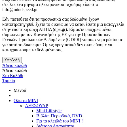
στείλτε ένα μήνυμα ηλεκτρονικού ταχυδρομείου στο
info@mindspeed.gr.
Εάν πιστεύετε ότι τα προσωπικά σας δεδομένα έχουν
καταστρατηγηθεί, έχετε το δικαίωμα να καταθέσετε μια καταγγελία
στην εποπτική αρχή ΑΠΠΔ (dpa.gr). Είμαστε υποχρεωμένοι
σύμφωνα με τον Κανονισμό της ΕΕ για την Προστασία των
Γενικών Προσωπικών Δεδομένων (GDPR) να σας ενημερώσουμε
για αυτό το δικαίωμα. Όμως πραγματικά δεν σκοπεύουμε να
καταχραστούμε τα δεδομένα σας.
Υποβολή
Άδειο καλάθι
Άδειο καλάθι
Στο Καλάθι
Ταμείο
Μενού
Ολα τα ΜΙΝΙ
ΑΞΕΣΟΥΑΡ
Mini Lifestyle
Βιβλία, Περιοδικά, DVD
Για τα κλειδιά του MINI !
Διάφορα Απαραίτητα