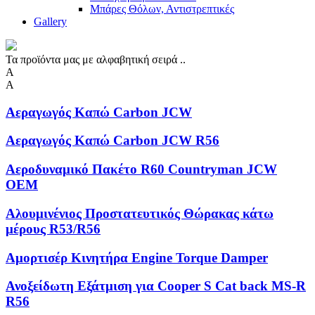
Μπάρες Θόλων, Αντιστρεπτικές
Gallery
Τα προϊόντα μας με αλφαβητική σειρά ..
Α
Α
Αεραγωγός Καπώ Carbon JCW
Αεραγωγός Καπώ Carbon JCW R56
Αεροδυναμικό Πακέτο R60 Countryman JCW
OEM
Αλουμινένιος Προστατευτικός Θώρακας κάτω
μέρους R53/R56
Αμορτισέρ Κινητήρα Engine Torque Damper
Ανοξείδωτη Eξάτμιση για Cooper S Cat back MS-R
R56