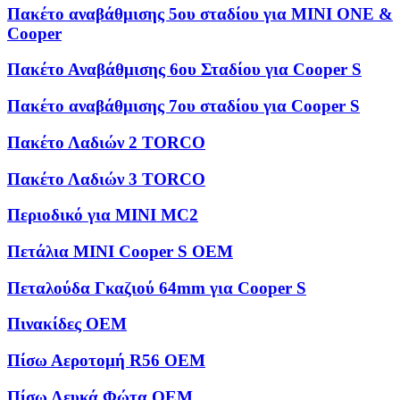
Πακέτο αναβάθμισης 5ου σταδίου για MINI ONE &
Cooper
Πακέτο Αναβάθμισης 6ου Σταδίου για Cooper S
Πακέτο αναβάθμισης 7ου σταδίου για Cooper S
Πακέτο Λαδιών 2 TORCO
Πακέτο Λαδιών 3 TORCO
Περιοδικό για MINI MC2
Πετάλια MINI Cooper S OEM
Πεταλούδα Γκαζιού 64mm για Cooper S
Πινακίδες OEM
Πίσω Αεροτομή R56 OEM
Πίσω Λευκά Φώτα OEM