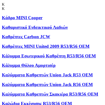
Κ
Κ
Κάδρο MINI Cooper
Καθαριστικό Ενδεικτικού Λαδιών
Καθρέπτες Carbon JCW
Καθρέπτες MINI United 2009 R53/R56 OEM
Κάλυμμα Εσωτερικού Καθρέπτη R53/R56 OEM
Κάλυμμα Θόλου Αμορτισέρ
Καλύμματα Kαθρεπτών Union Jack R53 OEM
Καλύμματα Καθρεπτών Union Jack R56 OEM
Καλύμματα Καθρεπτών Σκακιέρα R53/R56 OEM
Καλώδια Εκκίνησης R53/R56 OEM