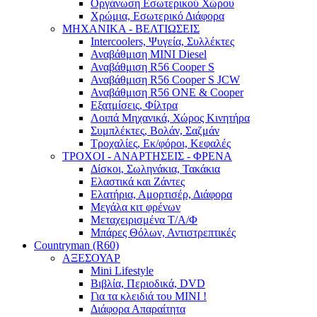
Οργάνωση Εσωτερικού Χώρου
Χρώμια, Εσωτερικό Διάφορα
ΜΗΧΑΝΙΚΑ - ΒΕΛΤΙΩΣΕΙΣ
Intercoolers, Ψυγεία, Συλλέκτες
Αναβάθμιση MINI Diesel
Αναβάθμιση R56 Cooper S
Αναβάθμιση R56 Cooper S JCW
Αναβάθμιση R56 ONE & Cooper
Εξατμίσεις, Φίλτρα
Λοιπά Μηχανικά, Χώρος Κινητήρα
Συμπλέκτες, Βολάν, Σαζμάν
Τροχαλίες, Εκ/φόροι, Κεφαλές
ΤΡΟΧΟΙ - ΑΝΑΡΤΗΣΕΙΣ - ΦΡΕΝΑ
Δίσκοι, Σωληνάκια, Τακάκια
Ελαστικά και Ζάντες
Ελατήρια, Αμορτισέρ, Διάφορα
Μεγάλα κιτ φρένων
Μεταχειρισμένα Τ/Α/Φ
Μπάρες Θόλων, Αντιστρεπτικές
Countryman (R60)
ΑΞΕΣΟΥΑΡ
Mini Lifestyle
Βιβλία, Περιοδικά, DVD
Για τα κλειδιά του MINI !
Διάφορα Απαραίτητα