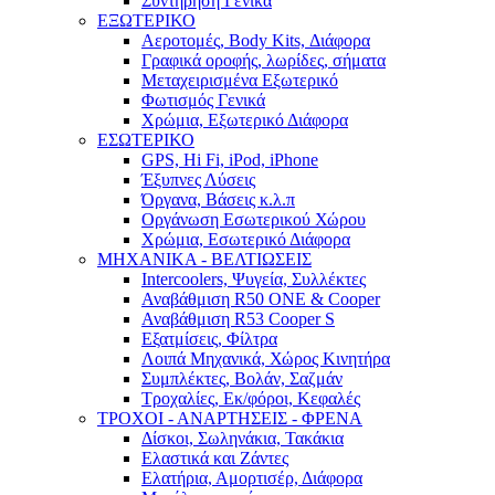
Συντήρηση Γενικά
ΕΞΩΤΕΡΙΚΟ
Αεροτομές, Body Kits, Διάφορα
Γραφικά οροφής, λωρίδες, σήματα
Μεταχειρισμένα Εξωτερικό
Φωτισμός Γενικά
Χρώμια, Εξωτερικό Διάφορα
ΕΣΩΤΕΡΙΚΟ
GPS, Hi Fi, iPod, iPhone
Έξυπνες Λύσεις
Όργανα, Βάσεις κ.λ.π
Οργάνωση Εσωτερικού Χώρου
Χρώμια, Εσωτερικό Διάφορα
ΜΗΧΑΝΙΚΑ - ΒΕΛΤΙΩΣΕΙΣ
Intercoolers, Ψυγεία, Συλλέκτες
Αναβάθμιση R50 ONE & Cooper
Αναβάθμιση R53 Cooper S
Εξατμίσεις, Φίλτρα
Λοιπά Μηχανικά, Χώρος Κινητήρα
Συμπλέκτες, Βολάν, Σαζμάν
Τροχαλίες, Εκ/φόροι, Κεφαλές
ΤΡΟΧΟΙ - ΑΝΑΡΤΗΣΕΙΣ - ΦΡΕΝΑ
Δίσκοι, Σωληνάκια, Τακάκια
Ελαστικά και Ζάντες
Ελατήρια, Αμορτισέρ, Διάφορα