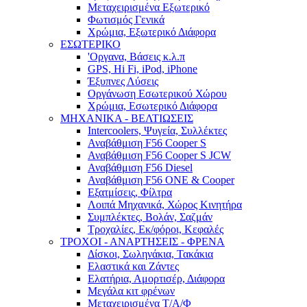
Μεταχειρισμένα Εξωτερικό
Φωτισμός Γενικά
Χρώμια, Εξωτερικό Διάφορα
ΕΣΩΤΕΡΙΚΟ
'Οργανα, Βάσεις κ.λ.π
GPS, Hi Fi, iPod, iPhone
Έξυπνες Λύσεις
Οργάνωση Εσωτερικού Χώρου
Χρώμια, Εσωτερικό Διάφορα
ΜΗΧΑΝΙΚΑ - ΒΕΛΤΙΩΣΕΙΣ
Intercoolers, Ψυγεία, Συλλέκτες
Αναβάθμιση F56 Cooper S
Αναβάθμιση F56 Cooper S JCW
Αναβάθμιση F56 Diesel
Αναβάθμιση F56 ONE & Cooper
Εξατμίσεις, Φίλτρα
Λοιπά Μηχανικά, Χώρος Κινητήρα
Συμπλέκτες, Βολάν, Σαζμάν
Τροχαλίες, Εκ/φόροι, Κεφαλές
ΤΡΟΧΟΙ - ΑΝΑΡΤΗΣΕΙΣ - ΦΡΕΝΑ
Δίσκοι, Σωληνάκια, Τακάκια
Ελαστικά και Ζάντες
Ελατήρια, Αμορτισέρ, Διάφορα
Μεγάλα κιτ φρένων
Μεταχειρισμένα Τ/Α/Φ