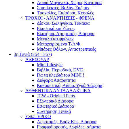
Λοιπά Μηχανικά, Χώρος Κινητήρα
Συμπλέκτες, Βολάν, Σαζμάν
Τροχαλίες, Εκ/φόροι, Κεφαλές
ΤΡΟΧΟΙ - ΑΝΑΡΤΗΣΕΙΣ - ΦΡΕΝΑ
Δίσκοι, Σωληνάκια, Τακάκια
Ελαστικά και Ζάντες
Ελατήρια, Αμορτισέρ, Διάφορα
Μεγάλα κιτ φρένων
Μεταχειρισμένα Τ/Α/Φ
Μπάρες Θόλων, Αντιστρεπτικές
3η Γενιά (F54 - F57)
ΑΞΕΣΟΥΑΡ
Mini Lifestyle
Βιβλία, Περιοδικά, DVD
Για τα κλειδιά του MINI !
Διάφορα Απαραίτητα
Καθαριστικά, Λάδια, Υγρά Διάφορα
ΑΥΘΕΝΤΙΚΑ ΑΝΤΑΛΛΑΚΤΙΚΑ
JCW - Original Parts
Εξωτερικό Διάφορα
Εσωτερικό Διάφορα
Συντήρηση Γενικά
ΕΞΩΤΕΡΙΚΟ
Αεροτομές, Body Kits, Διάφορα
Γραφικά οροφής, λωρίδες, σήματα