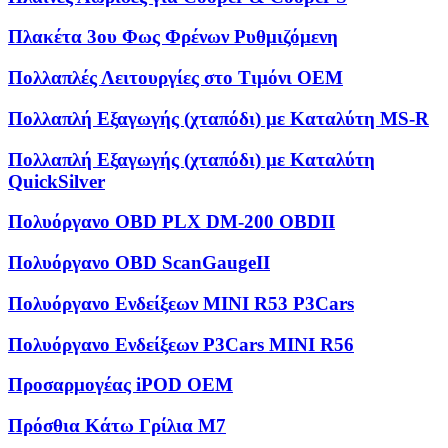
Πλακέτα 3ου Φως Φρένων Ρυθμιζόμενη
Πολλαπλές Λειτουργίες στο Τιμόνι OEM
Πολλαπλή Εξαγωγής (χταπόδι) με Καταλύτη MS-R
Πολλαπλή Εξαγωγής (χταπόδι) με Καταλύτη
QuickSilver
Πολυόργανο OBD PLX DM-200 OBDII
Πολυόργανο OBD ScanGaugeII
Πολυόργανο Ενδείξεων MINI R53 P3Cars
Πολυόργανο Ενδείξεων P3Cars MINI R56
Προσαρμογέας iPOD OEM
Πρόσθια Κάτω Γρίλια M7