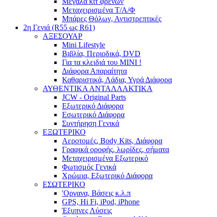
Μεγάλα κιτ φρένων
Μεταχειρισμένα Τ/Α/Φ
Μπάρες Θόλων, Αντιστρεπτικές
2η Γενιά (R55 ως R61)
ΑΞΕΣΟΥΑΡ
Mini Lifestyle
Βιβλία, Περιοδικά, DVD
Για τα κλειδιά του MINI !
Διάφορα Απαραίτητα
Καθαριστικά, Λάδια, Υγρά Διάφορα
ΑΥΘΕΝΤΙΚΑ ΑΝΤΑΛΛΑΚΤΙΚΑ
JCW - Original Parts
Εξωτερικό Διάφορα
Εσωτερικό Διάφορα
Συντήρηση Γενικά
ΕΞΩΤΕΡΙΚΟ
Αεροτομές, Body Kits, Διάφορα
Γραφικά οροφής, λωρίδες, σήματα
Μεταχειρισμένα Εξωτερικό
Φωτισμός Γενικά
Χρώμια, Εξωτερικό Διάφορα
ΕΣΩΤΕΡΙΚΟ
'Οργανα, Βάσεις κ.λ.π
GPS, Hi Fi, iPod, iPhone
Έξυπνες Λύσεις