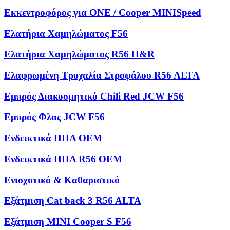
Εκκεντροφόρος για ONE / Cooper MINISpeed
Ελατήρια Χαμηλώματος F56
Ελατήρια Χαμηλώματος R56 H&R
Ελαφρωμένη Τροχαλία Στροφάλου R56 ALTA
Εμπρός Διακοσμητικό Chili Red JCW F56
Εμπρός Φλας JCW F56
Ενδεικτικά ΗΠΑ OEM
Ενδεικτικά ΗΠΑ R56 OEM
Ενισχυτικό & Καθαριστικό
Εξάτμιση Cat back 3 R56 ALTA
Εξάτμιση MINI Cooper S F56