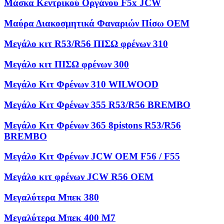
Μάσκα Κεντρικού Οργάνου F5x JCW
Μαύρα Διακοσμητικά Φαναριών Πίσω OEM
Μεγάλο κιτ R53/R56 ΠΙΣΩ φρένων 310
Μεγάλο κιτ ΠΙΣΩ φρένων 300
Μεγάλο Κιτ Φρένων 310 WILWOOD
Μεγάλο Κιτ Φρένων 355 R53/R56 BREMBO
Μεγάλο Κιτ Φρένων 365 8pistons R53/R56
BREMBO
Μεγάλο Κιτ Φρένων JCW OEM F56 / F55
Μεγάλο κιτ φρένων JCW R56 OEM
Μεγαλύτερα Μπεκ 380
Μεγαλύτερα Μπεκ 400 M7