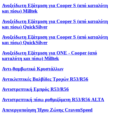
Ανοξείδωτη Εξάτμιση για Cooper S (από καταλύτη
και πίσω) Milltek
Ανοξείδωτη Εξάτμιση για Cooper S (από καταλύτη
και πίσω) QuickSilver
Ανοξείδωτη Εξάτμιση για Cooper S (από καταλύτη
και πίσω) QuickSilver
Ανοξείδωτη Εξάτμιση για ONE - Cooper (από
καταλύτη και πίσω) Milltek
Αντι-θαμβωτικό Κρυστάλλων
Αντικλεπτικές Βαλβίδες Τροχών R53/R56
Αντιστρεπτική Εμπρός R53/R56
Αντιστρεπτική πίσω ρυθμιζόμενη R53/R56 ALTA
Απενεργοποίηση Ήχου Ζώνης CravenSpeed