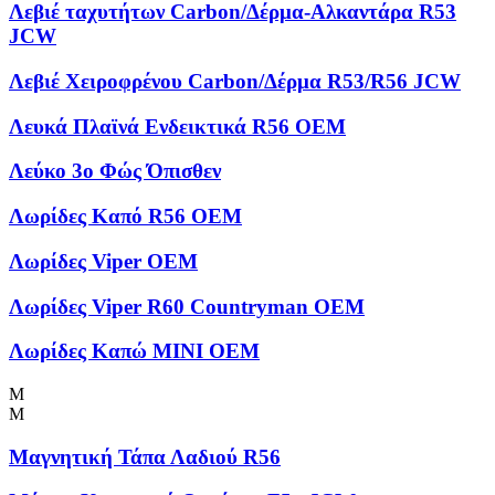
Λεβιέ ταχυτήτων Carbon/Δέρμα-Αλκαντάρα R53
JCW
Λεβιέ Χειροφρένου Carbon/Δέρμα R53/R56 JCW
Λευκά Πλαϊνά Ενδεικτικά R56 OEM
Λεύκο 3ο Φώς Όπισθεν
Λωρίδες Kαπό R56 OEM
Λωρίδες Viper OEM
Λωρίδες Viper R60 Countryman OEM
Λωρίδες Καπώ MINI OEM
Μ
Μ
Μαγνητική Τάπα Λαδιού R56