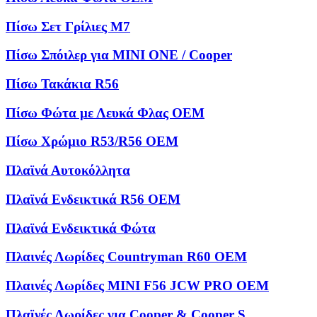
Πίσω Σετ Γρίλιες M7
Πίσω Σπόιλερ για MINI ONE / Cooper
Πίσω Τακάκια R56
Πίσω Φώτα με Λευκά Φλας OEM
Πίσω Χρώμιο R53/R56 OEM
Πλαϊνά Αυτοκόλλητα
Πλαϊνά Ενδεικτικά R56 OEM
Πλαϊνά Ενδεικτικά Φώτα
Πλαινές Λωρίδες Countryman R60 OEM
Πλαινές Λωρίδες MINI F56 JCW PRO OEM
Πλαϊνές Λωρίδες για Cooper & Cooper S