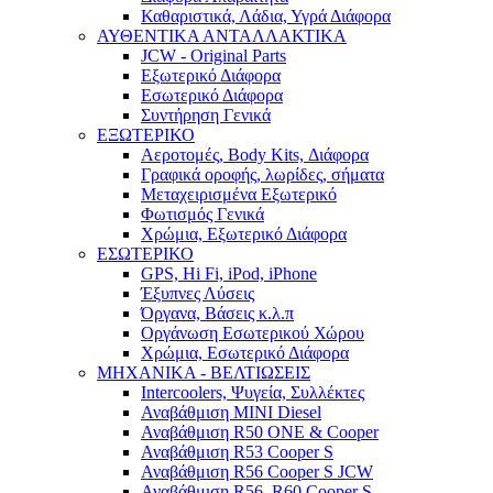
Καθαριστικά, Λάδια, Υγρά Διάφορα
ΑΥΘΕΝΤΙΚΑ ΑΝΤΑΛΛΑΚΤΙΚΑ
JCW - Original Parts
Εξωτερικό Διάφορα
Εσωτερικό Διάφορα
Συντήρηση Γενικά
ΕΞΩΤΕΡΙΚΟ
Αεροτομές, Body Kits, Διάφορα
Γραφικά οροφής, λωρίδες, σήματα
Μεταχειρισμένα Εξωτερικό
Φωτισμός Γενικά
Χρώμια, Εξωτερικό Διάφορα
ΕΣΩΤΕΡΙΚΟ
GPS, Hi Fi, iPod, iPhone
Έξυπνες Λύσεις
Όργανα, Βάσεις κ.λ.π
Οργάνωση Εσωτερικού Χώρου
Χρώμια, Εσωτερικό Διάφορα
ΜΗΧΑΝΙΚΑ - ΒΕΛΤΙΩΣΕΙΣ
Intercoolers, Ψυγεία, Συλλέκτες
Αναβάθμιση MINI Diesel
Αναβάθμιση R50 ONE & Cooper
Αναβάθμιση R53 Cooper S
Αναβάθμιση R56 Cooper S JCW
Αναβάθμιση R56, R60 Cooper S