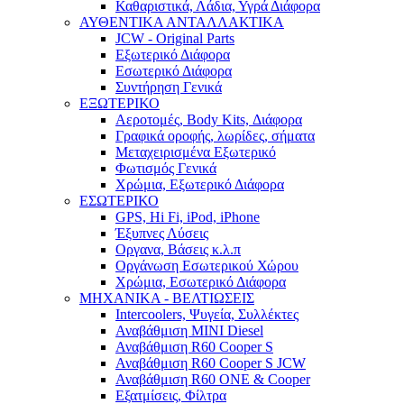
Καθαριστικά, Λάδια, Υγρά Διάφορα
ΑΥΘΕΝΤΙΚΑ ΑΝΤΑΛΛΑΚΤΙΚΑ
JCW - Original Parts
Εξωτερικό Διάφορα
Εσωτερικό Διάφορα
Συντήρηση Γενικά
ΕΞΩΤΕΡΙΚΟ
Αεροτομές, Body Kits, Διάφορα
Γραφικά οροφής, λωρίδες, σήματα
Μεταχειρισμένα Εξωτερικό
Φωτισμός Γενικά
Χρώμια, Εξωτερικό Διάφορα
ΕΣΩΤΕΡΙΚΟ
GPS, Hi Fi, iPod, iPhone
Έξυπνες Λύσεις
Οργανα, Βάσεις κ.λ.π
Οργάνωση Εσωτερικού Χώρου
Χρώμια, Εσωτερικό Διάφορα
ΜΗΧΑΝΙΚΑ - ΒΕΛΤΙΩΣΕΙΣ
Intercoolers, Ψυγεία, Συλλέκτες
Αναβάθμιση MINI Diesel
Αναβάθμιση R60 Cooper S
Αναβάθμιση R60 Cooper S JCW
Αναβάθμιση R60 ONE & Cooper
Εξατμίσεις, Φίλτρα