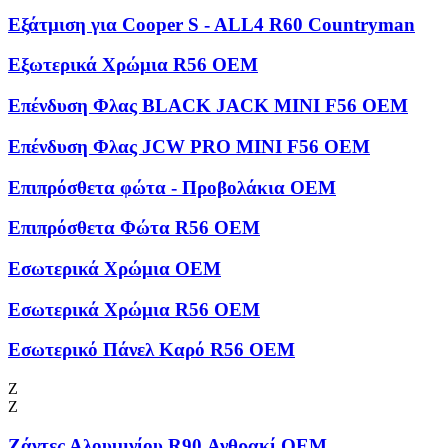
Εξάτμιση για Cooper S - ALL4 R60 Countryman
Εξωτερικά Χρώμια R56 OEM
Επένδυση Φλας BLACK JACK MINI F56 OEM
Επένδυση Φλας JCW PRO MINI F56 OEM
Επιπρόσθετα φώτα - Προβολάκια OEM
Επιπρόσθετα Φώτα R56 OEM
Εσωτερικά Χρώμια OEM
Εσωτερικά Χρώμια R56 OEM
Εσωτερικό Πάνελ Καρό R56 OEM
Ζ
Ζ
Ζάντες Αλουμινίου R90 Ανθρακί OEM