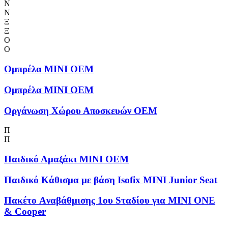
Ν
Ν
Ξ
Ξ
Ο
Ο
Ομπρέλα MINI OEM
Ομπρέλα MINI OEM
Οργάνωση Χώρου Αποσκευών OEM
Π
Π
Παιδικό Αμαξάκι MINI OEM
Παιδικό Κάθισμα με βάση Isofix MINI Junior Seat
Πακέτο Aναβάθμισης 1ου Sταδίου για MINI ONE
& Cooper