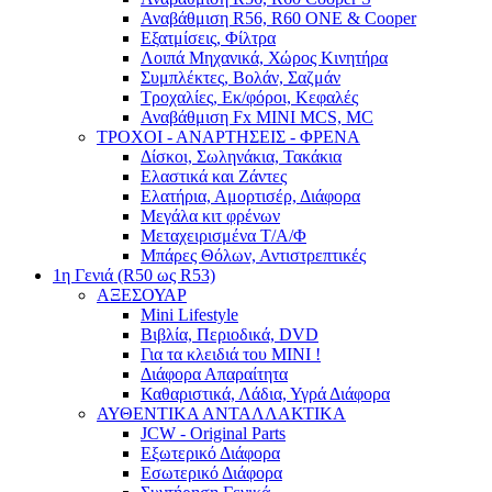
Αναβάθμιση R56, R60 ONE & Cooper
Εξατμίσεις, Φίλτρα
Λοιπά Μηχανικά, Χώρος Κινητήρα
Συμπλέκτες, Βολάν, Σαζμάν
Τροχαλίες, Εκ/φόροι, Κεφαλές
Αναβάθμιση Fx MINI MCS, MC
ΤΡΟΧΟΙ - ΑΝΑΡΤΗΣΕΙΣ - ΦΡΕΝΑ
Δίσκοι, Σωληνάκια, Τακάκια
Ελαστικά και Ζάντες
Ελατήρια, Αμορτισέρ, Διάφορα
Μεγάλα κιτ φρένων
Μεταχειρισμένα Τ/Α/Φ
Μπάρες Θόλων, Αντιστρεπτικές
1η Γενιά (R50 ως R53)
ΑΞΕΣΟΥΑΡ
Mini Lifestyle
Βιβλία, Περιοδικά, DVD
Για τα κλειδιά του MINI !
Διάφορα Απαραίτητα
Καθαριστικά, Λάδια, Υγρά Διάφορα
ΑΥΘΕΝΤΙΚΑ ΑΝΤΑΛΛΑΚΤΙΚΑ
JCW - Original Parts
Εξωτερικό Διάφορα
Εσωτερικό Διάφορα