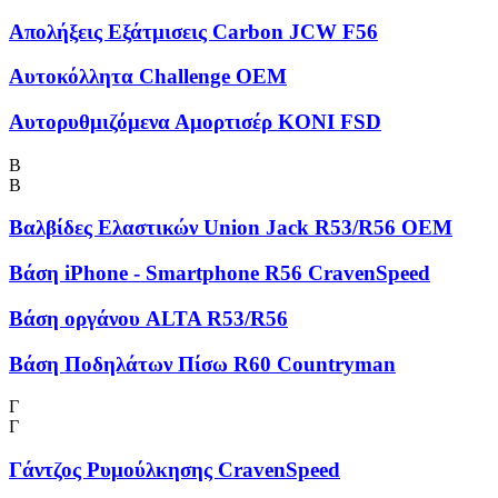
Απολήξεις Εξάτμισεις Carbon JCW F56
Αυτοκόλλητα Challenge OEM
Αυτορυθμιζόμενα Αμορτισέρ KONI FSD
Β
Β
Βαλβίδες Ελαστικών Union Jack R53/R56 OEM
Βάση iPhone - Smartphone R56 CravenSpeed
Βάση οργάνου ALTA R53/R56
Βάση Ποδηλάτων Πίσω R60 Countryman
Γ
Γ
Γάντζος Ρυμούλκησης CravenSpeed