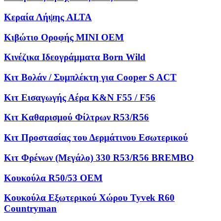
Κεραία Λήψης ALTA
Κιβώτιο Οροφής MINI OEM
Κινέζικα Ιδεογράμματα Born Wild
Κιτ Βολάν / Συμπλέκτη για Cooper S ACT
Κιτ Εισαγωγής Αέρα K&N F55 / F56
Κιτ Καθαρισμού Φίλτρων R53/R56
Κιτ Προστασίας του Δερμάτινου Εσωτερικού
Κιτ Φρένων (Μεγάλο) 330 R53/R56 BREMBO
Κουκούλα R50/53 OEM
Κουκούλα Εξωτερικού Χώρου Tyvek R60
Countryman