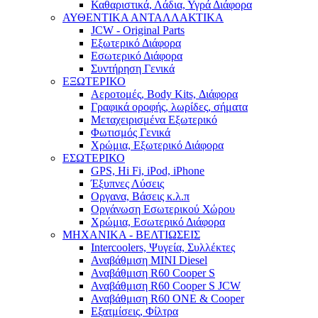
Καθαριστικά, Λάδια, Υγρά Διάφορα
ΑΥΘΕΝΤΙΚΑ ΑΝΤΑΛΛΑΚΤΙΚΑ
JCW - Original Parts
Εξωτερικό Διάφορα
Εσωτερικό Διάφορα
Συντήρηση Γενικά
ΕΞΩΤΕΡΙΚΟ
Αεροτομές, Body Kits, Διάφορα
Γραφικά οροφής, λωρίδες, σήματα
Μεταχειρισμένα Εξωτερικό
Φωτισμός Γενικά
Χρώμια, Εξωτερικό Διάφορα
ΕΣΩΤΕΡΙΚΟ
GPS, Hi Fi, iPod, iPhone
Έξυπνες Λύσεις
Οργανα, Βάσεις κ.λ.π
Οργάνωση Εσωτερικού Χώρου
Χρώμια, Εσωτερικό Διάφορα
ΜΗΧΑΝΙΚΑ - ΒΕΛΤΙΩΣΕΙΣ
Intercoolers, Ψυγεία, Συλλέκτες
Αναβάθμιση MINI Diesel
Αναβάθμιση R60 Cooper S
Αναβάθμιση R60 Cooper S JCW
Αναβάθμιση R60 ONE & Cooper
Εξατμίσεις, Φίλτρα