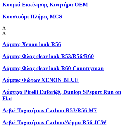
Κουμπί Εκκίνησης Κινητήρα OEM
Κουστούμι Πλήρες MCS
Λ
Λ
Λάμπες Xenon look R56
Λάμπες Φλας clear look R53/R56/R60
Λάμπες Φλας clear look R60 Countryman
Λάμπες Φώτων XENON BLUE
Λάστιχα Pirelli Eufori@, Dunlop SPsport Run on
Flat
Λεβιέ Ταχυτήτων Carbon R53/R56 M7
Λεβιέ Ταχυτήτων Carbon/Δέρμα R56 JCW