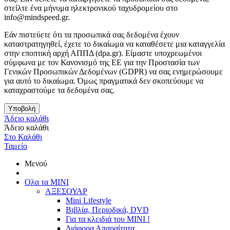
στείλτε ένα μήνυμα ηλεκτρονικού ταχυδρομείου στο
info@mindspeed.gr.
Εάν πιστεύετε ότι τα προσωπικά σας δεδομένα έχουν
καταστρατηγηθεί, έχετε το δικαίωμα να καταθέσετε μια καταγγελία
στην εποπτική αρχή ΑΠΠΔ (dpa.gr). Είμαστε υποχρεωμένοι
σύμφωνα με τον Κανονισμό της ΕΕ για την Προστασία των
Γενικών Προσωπικών Δεδομένων (GDPR) να σας ενημερώσουμε
για αυτό το δικαίωμα. Όμως πραγματικά δεν σκοπεύουμε να
καταχραστούμε τα δεδομένα σας.
Υποβολή
Άδειο καλάθι
Άδειο καλάθι
Στο Καλάθι
Ταμείο
Μενού
Ολα τα ΜΙΝΙ
ΑΞΕΣΟΥΑΡ
Mini Lifestyle
Βιβλία, Περιοδικά, DVD
Για τα κλειδιά του MINI !
Διάφορα Απαραίτητα