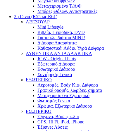
Μεγάλα κιτ φρένων
Μεταχειρισμένα Τ/Α/Φ
Μπάρες Θόλων, Αντιστρεπτικές
2η Γενιά (R55 ως R61)
ΑΞΕΣΟΥΑΡ
Mini Lifestyle
Βιβλία, Περιοδικά, DVD
Για τα κλειδιά του MINI !
Διάφορα Απαραίτητα
Καθαριστικά, Λάδια, Υγρά Διάφορα
ΑΥΘΕΝΤΙΚΑ ΑΝΤΑΛΛΑΚΤΙΚΑ
JCW - Original Parts
Εξωτερικό Διάφορα
Εσωτερικό Διάφορα
Συντήρηση Γενικά
ΕΞΩΤΕΡΙΚΟ
Αεροτομές, Body Kits, Διάφορα
Γραφικά οροφής, λωρίδες, σήματα
Μεταχειρισμένα Εξωτερικό
Φωτισμός Γενικά
Χρώμια, Εξωτερικό Διάφορα
ΕΣΩΤΕΡΙΚΟ
'Οργανα, Βάσεις κ.λ.π
GPS, Hi Fi, iPod, iPhone
Έξυπνες Λύσεις