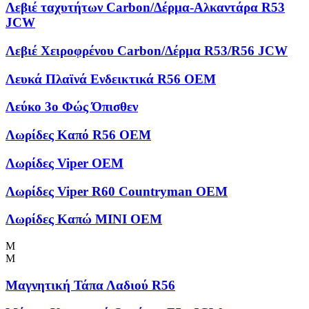
Λεβιέ ταχυτήτων Carbon/Δέρμα-Αλκαντάρα R53
JCW
Λεβιέ Χειροφρένου Carbon/Δέρμα R53/R56 JCW
Λευκά Πλαϊνά Ενδεικτικά R56 OEM
Λεύκο 3ο Φώς Όπισθεν
Λωρίδες Kαπό R56 OEM
Λωρίδες Viper OEM
Λωρίδες Viper R60 Countryman OEM
Λωρίδες Καπώ MINI OEM
Μ
Μ
Μαγνητική Τάπα Λαδιού R56