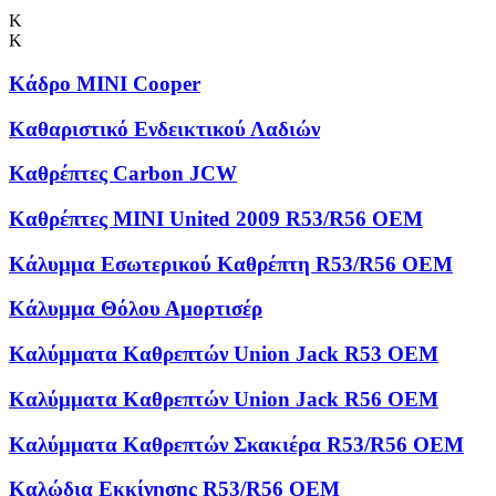
Κ
Κ
Κάδρο MINI Cooper
Καθαριστικό Ενδεικτικού Λαδιών
Καθρέπτες Carbon JCW
Καθρέπτες MINI United 2009 R53/R56 OEM
Κάλυμμα Εσωτερικού Καθρέπτη R53/R56 OEM
Κάλυμμα Θόλου Αμορτισέρ
Καλύμματα Kαθρεπτών Union Jack R53 OEM
Καλύμματα Καθρεπτών Union Jack R56 OEM
Καλύμματα Καθρεπτών Σκακιέρα R53/R56 OEM
Καλώδια Εκκίνησης R53/R56 OEM