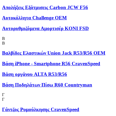
Απολήξεις Εξάτμισεις Carbon JCW F56
Αυτοκόλλητα Challenge OEM
Αυτορυθμιζόμενα Αμορτισέρ KONI FSD
Β
Β
Βαλβίδες Ελαστικών Union Jack R53/R56 OEM
Βάση iPhone - Smartphone R56 CravenSpeed
Βάση οργάνου ALTA R53/R56
Βάση Ποδηλάτων Πίσω R60 Countryman
Γ
Γ
Γάντζος Ρυμούλκησης CravenSpeed