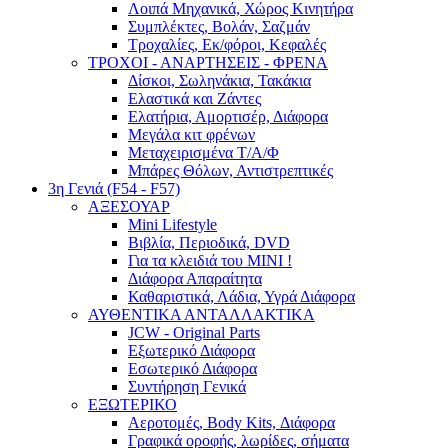
Λοιπά Μηχανικά, Χώρος Κινητήρα
Συμπλέκτες, Βολάν, Σαζμάν
Τροχαλίες, Εκ/φόροι, Κεφαλές
ΤΡΟΧΟΙ - ΑΝΑΡΤΗΣΕΙΣ - ΦΡΕΝΑ
Δίσκοι, Σωληνάκια, Τακάκια
Ελαστικά και Ζάντες
Ελατήρια, Αμορτισέρ, Διάφορα
Μεγάλα κιτ φρένων
Μεταχειρισμένα Τ/Α/Φ
Μπάρες Θόλων, Αντιστρεπτικές
3η Γενιά (F54 - F57)
ΑΞΕΣΟΥΑΡ
Mini Lifestyle
Βιβλία, Περιοδικά, DVD
Για τα κλειδιά του MINI !
Διάφορα Απαραίτητα
Καθαριστικά, Λάδια, Υγρά Διάφορα
ΑΥΘΕΝΤΙΚΑ ΑΝΤΑΛΛΑΚΤΙΚΑ
JCW - Original Parts
Εξωτερικό Διάφορα
Εσωτερικό Διάφορα
Συντήρηση Γενικά
ΕΞΩΤΕΡΙΚΟ
Αεροτομές, Body Kits, Διάφορα
Γραφικά οροφής, λωρίδες, σήματα