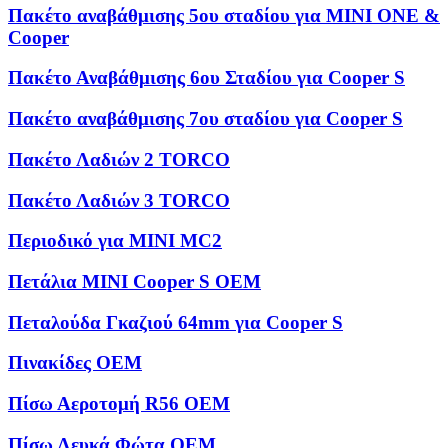
Πακέτο αναβάθμισης 5ου σταδίου για MINI ONE &
Cooper
Πακέτο Αναβάθμισης 6ου Σταδίου για Cooper S
Πακέτο αναβάθμισης 7ου σταδίου για Cooper S
Πακέτο Λαδιών 2 TORCO
Πακέτο Λαδιών 3 TORCO
Περιοδικό για MINI MC2
Πετάλια MINI Cooper S OEM
Πεταλούδα Γκαζιού 64mm για Cooper S
Πινακίδες OEM
Πίσω Αεροτομή R56 OEM
Πίσω Λευκά Φώτα OEM