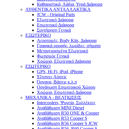
Καθαριστικά, Λάδια, Υγρά Διάφορα
ΑΥΘΕΝΤΙΚΑ ΑΝΤΑΛΛΑΚΤΙΚΑ
JCW - Original Parts
Εξωτερικό Διάφορα
Εσωτερικό Διάφορα
Συντήρηση Γενικά
ΕΞΩΤΕΡΙΚΟ
Αεροτομές, Body Kits, Διάφορα
Γραφικά οροφής, λωρίδες, σήματα
Μεταχειρισμένα Εξωτερικό
Φωτισμός Γενικά
Χρώμια, Εξωτερικό Διάφορα
ΕΣΩΤΕΡΙΚΟ
GPS, Hi Fi, iPod, iPhone
Έξυπνες Λύσεις
Όργανα, Βάσεις κ.λ.π
Οργάνωση Εσωτερικού Χώρου
Χρώμια, Εσωτερικό Διάφορα
ΜΗΧΑΝΙΚΑ - ΒΕΛΤΙΩΣΕΙΣ
Intercoolers, Ψυγεία, Συλλέκτες
Αναβάθμιση MINI Diesel
Αναβάθμιση R50 ONE & Cooper
Αναβάθμιση R53 Cooper S
Αναβάθμιση R56 Cooper S JCW
Αναβάθμιση R56, R60 Cooper S