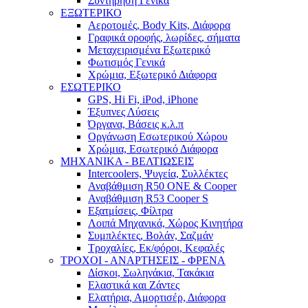
Συντήρηση Γενικά
ΕΞΩΤΕΡΙΚΟ
Αεροτομές, Body Kits, Διάφορα
Γραφικά οροφής, λωρίδες, σήματα
Μεταχειρισμένα Εξωτερικό
Φωτισμός Γενικά
Χρώμια, Εξωτερικό Διάφορα
ΕΣΩΤΕΡΙΚΟ
GPS, Hi Fi, iPod, iPhone
Έξυπνες Λύσεις
Όργανα, Βάσεις κ.λ.π
Οργάνωση Εσωτερικού Χώρου
Χρώμια, Εσωτερικό Διάφορα
ΜΗΧΑΝΙΚΑ - ΒΕΛΤΙΩΣΕΙΣ
Intercoolers, Ψυγεία, Συλλέκτες
Αναβάθμιση R50 ONE & Cooper
Αναβάθμιση R53 Cooper S
Εξατμίσεις, Φίλτρα
Λοιπά Μηχανικά, Χώρος Κινητήρα
Συμπλέκτες, Βολάν, Σαζμάν
Τροχαλίες, Εκ/φόροι, Κεφαλές
ΤΡΟΧΟΙ - ΑΝΑΡΤΗΣΕΙΣ - ΦΡΕΝΑ
Δίσκοι, Σωληνάκια, Τακάκια
Ελαστικά και Ζάντες
Ελατήρια, Αμορτισέρ, Διάφορα