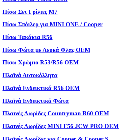
Πίσω Σετ Γρίλιες M7
Πίσω Σπόιλερ για MINI ONE / Cooper
Πίσω Τακάκια R56
Πίσω Φώτα με Λευκά Φλας OEM
Πίσω Χρώμιο R53/R56 OEM
Πλαϊνά Αυτοκόλλητα
Πλαϊνά Ενδεικτικά R56 OEM
Πλαϊνά Ενδεικτικά Φώτα
Πλαινές Λωρίδες Countryman R60 OEM
Πλαινές Λωρίδες MINI F56 JCW PRO OEM
Πλαϊνές Λωρίδες για Cooper & Cooper S