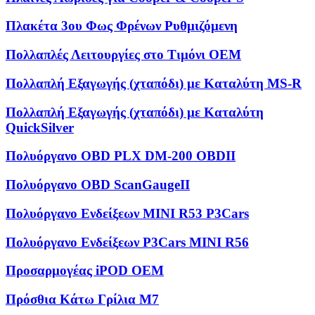
Πλακέτα 3ου Φως Φρένων Ρυθμιζόμενη
Πολλαπλές Λειτουργίες στο Τιμόνι OEM
Πολλαπλή Εξαγωγής (χταπόδι) με Καταλύτη MS-R
Πολλαπλή Εξαγωγής (χταπόδι) με Καταλύτη
QuickSilver
Πολυόργανο OBD PLX DM-200 OBDII
Πολυόργανο OBD ScanGaugeII
Πολυόργανο Ενδείξεων MINI R53 P3Cars
Πολυόργανο Ενδείξεων P3Cars MINI R56
Προσαρμογέας iPOD OEM
Πρόσθια Κάτω Γρίλια M7