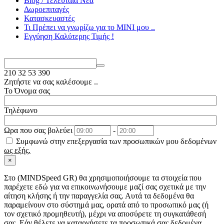
Blog / Τελευταία Νέα
Δωροεπιταγές
Κατασκευαστές
Τι Πρέπει να γνωρίζω για το MΙΝΙ μου ..
Εγγύηση Καλύτερης Τιμής !
210
32 53 390
Ζητήστε να σας καλέσουμε ..
Το Όνομα σας
Τηλέφωνο
Ωρα που σας βολεύει
-
Συμφωνώ στην επεξεργασία των προσωπικών μου δεδομένων
ως εξής.
×
Στo (MINDSpeed GR) θα χρησιμοποιήσουμε τα στοιχεία που
παρέχετε εδώ για να επικοινωνήσουμε μαζί σας σχετικά με την
αίτηση κλήσης ή την παραγγελία σας. Αυτά τα δεδομένα θα
παραμείνουν στο σύστημά μας, ορατά από το προσωπικό μας (ή
τον σχετικό προμηθευτή), μέχρι να αποσύρετε τη συγκατάθεσή
σας. Εάν θέλετε να καταργήσετε τα προσωπικά σας δεδομένα,