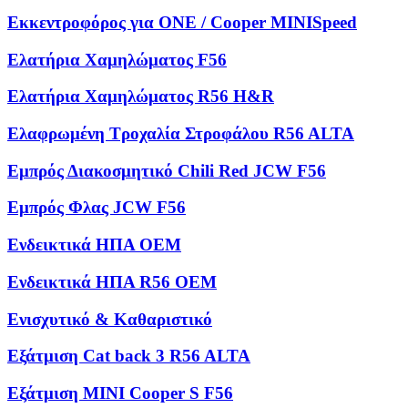
Εκκεντροφόρος για ONE / Cooper MINISpeed
Ελατήρια Χαμηλώματος F56
Ελατήρια Χαμηλώματος R56 H&R
Ελαφρωμένη Τροχαλία Στροφάλου R56 ALTA
Εμπρός Διακοσμητικό Chili Red JCW F56
Εμπρός Φλας JCW F56
Ενδεικτικά ΗΠΑ OEM
Ενδεικτικά ΗΠΑ R56 OEM
Ενισχυτικό & Καθαριστικό
Εξάτμιση Cat back 3 R56 ALTA
Εξάτμιση MINI Cooper S F56