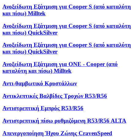
Ανοξείδωτη Εξάτμιση για Cooper S (από καταλύτη
και πίσω) Milltek
Ανοξείδωτη Εξάτμιση για Cooper S (από καταλύτη
και πίσω) QuickSilver
Ανοξείδωτη Εξάτμιση για Cooper S (από καταλύτη
και πίσω) QuickSilver
Ανοξείδωτη Εξάτμιση για ONE - Cooper (από
καταλύτη και πίσω) Milltek
Αντι-θαμβωτικό Κρυστάλλων
Αντικλεπτικές Βαλβίδες Τροχών R53/R56
Αντιστρεπτική Εμπρός R53/R56
Αντιστρεπτική πίσω ρυθμιζόμενη R53/R56 ALTA
Απενεργοποίηση Ήχου Ζώνης CravenSpeed