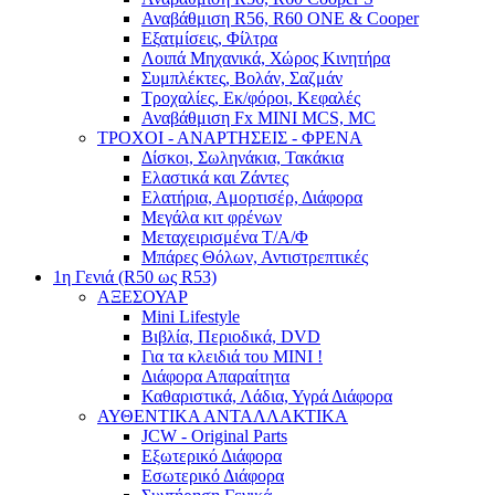
Αναβάθμιση R56, R60 ONE & Cooper
Εξατμίσεις, Φίλτρα
Λοιπά Μηχανικά, Χώρος Κινητήρα
Συμπλέκτες, Βολάν, Σαζμάν
Τροχαλίες, Εκ/φόροι, Κεφαλές
Αναβάθμιση Fx MINI MCS, MC
ΤΡΟΧΟΙ - ΑΝΑΡΤΗΣΕΙΣ - ΦΡΕΝΑ
Δίσκοι, Σωληνάκια, Τακάκια
Ελαστικά και Ζάντες
Ελατήρια, Αμορτισέρ, Διάφορα
Μεγάλα κιτ φρένων
Μεταχειρισμένα Τ/Α/Φ
Μπάρες Θόλων, Αντιστρεπτικές
1η Γενιά (R50 ως R53)
ΑΞΕΣΟΥΑΡ
Mini Lifestyle
Βιβλία, Περιοδικά, DVD
Για τα κλειδιά του MINI !
Διάφορα Απαραίτητα
Καθαριστικά, Λάδια, Υγρά Διάφορα
ΑΥΘΕΝΤΙΚΑ ΑΝΤΑΛΛΑΚΤΙΚΑ
JCW - Original Parts
Εξωτερικό Διάφορα
Εσωτερικό Διάφορα