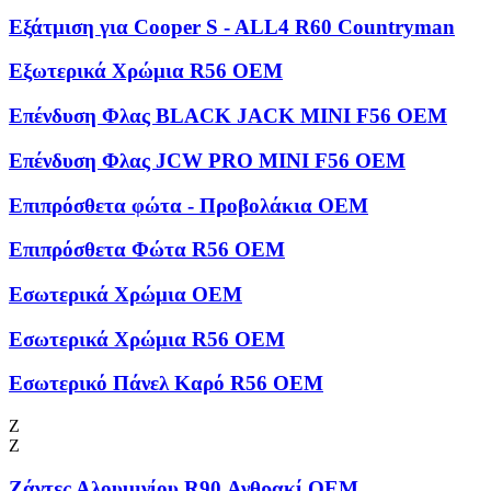
Εξάτμιση για Cooper S - ALL4 R60 Countryman
Εξωτερικά Χρώμια R56 OEM
Επένδυση Φλας BLACK JACK MINI F56 OEM
Επένδυση Φλας JCW PRO MINI F56 OEM
Επιπρόσθετα φώτα - Προβολάκια OEM
Επιπρόσθετα Φώτα R56 OEM
Εσωτερικά Χρώμια OEM
Εσωτερικά Χρώμια R56 OEM
Εσωτερικό Πάνελ Καρό R56 OEM
Ζ
Ζ
Ζάντες Αλουμινίου R90 Ανθρακί OEM