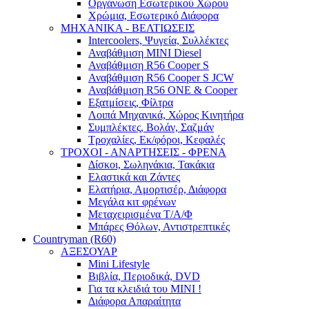
Οργάνωση Εσωτερικού Χώρου
Χρώμια, Εσωτερικό Διάφορα
ΜΗΧΑΝΙΚΑ - ΒΕΛΤΙΩΣΕΙΣ
Intercoolers, Ψυγεία, Συλλέκτες
Αναβάθμιση MINI Diesel
Αναβάθμιση R56 Cooper S
Αναβάθμιση R56 Cooper S JCW
Αναβάθμιση R56 ONE & Cooper
Εξατμίσεις, Φίλτρα
Λοιπά Μηχανικά, Χώρος Κινητήρα
Συμπλέκτες, Βολάν, Σαζμάν
Τροχαλίες, Εκ/φόροι, Κεφαλές
ΤΡΟΧΟΙ - ΑΝΑΡΤΗΣΕΙΣ - ΦΡΕΝΑ
Δίσκοι, Σωληνάκια, Τακάκια
Ελαστικά και Ζάντες
Ελατήρια, Αμορτισέρ, Διάφορα
Μεγάλα κιτ φρένων
Μεταχειρισμένα Τ/Α/Φ
Μπάρες Θόλων, Αντιστρεπτικές
Countryman (R60)
ΑΞΕΣΟΥΑΡ
Mini Lifestyle
Βιβλία, Περιοδικά, DVD
Για τα κλειδιά του MINI !
Διάφορα Απαραίτητα