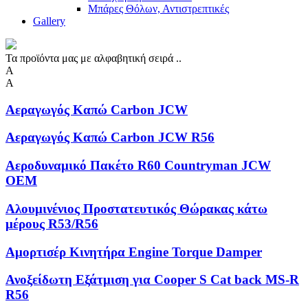
Μπάρες Θόλων, Αντιστρεπτικές
Gallery
Τα προϊόντα μας με αλφαβητική σειρά ..
Α
Α
Αεραγωγός Καπώ Carbon JCW
Αεραγωγός Καπώ Carbon JCW R56
Αεροδυναμικό Πακέτο R60 Countryman JCW
OEM
Αλουμινένιος Προστατευτικός Θώρακας κάτω
μέρους R53/R56
Αμορτισέρ Κινητήρα Engine Torque Damper
Ανοξείδωτη Eξάτμιση για Cooper S Cat back MS-R
R56