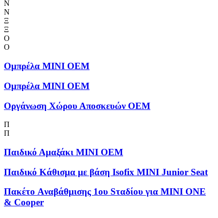
Ν
Ν
Ξ
Ξ
Ο
Ο
Ομπρέλα MINI OEM
Ομπρέλα MINI OEM
Οργάνωση Χώρου Αποσκευών OEM
Π
Π
Παιδικό Αμαξάκι MINI OEM
Παιδικό Κάθισμα με βάση Isofix MINI Junior Seat
Πακέτο Aναβάθμισης 1ου Sταδίου για MINI ONE
& Cooper