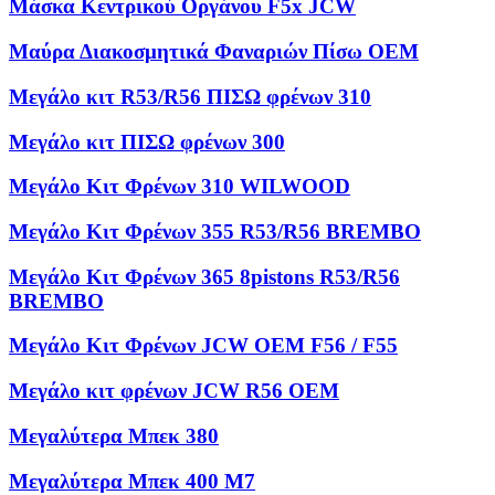
Μάσκα Κεντρικού Οργάνου F5x JCW
Μαύρα Διακοσμητικά Φαναριών Πίσω OEM
Μεγάλο κιτ R53/R56 ΠΙΣΩ φρένων 310
Μεγάλο κιτ ΠΙΣΩ φρένων 300
Μεγάλο Κιτ Φρένων 310 WILWOOD
Μεγάλο Κιτ Φρένων 355 R53/R56 BREMBO
Μεγάλο Κιτ Φρένων 365 8pistons R53/R56
BREMBO
Μεγάλο Κιτ Φρένων JCW OEM F56 / F55
Μεγάλο κιτ φρένων JCW R56 OEM
Μεγαλύτερα Μπεκ 380
Μεγαλύτερα Μπεκ 400 M7