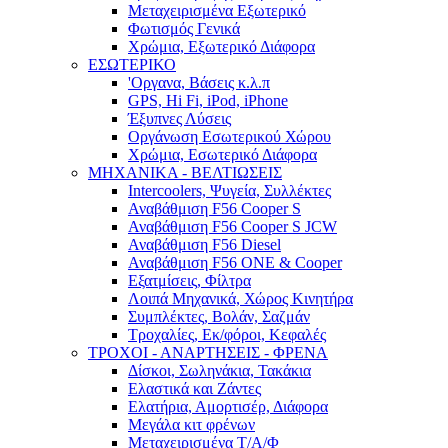
Μεταχειρισμένα Εξωτερικό
Φωτισμός Γενικά
Χρώμια, Εξωτερικό Διάφορα
ΕΣΩΤΕΡΙΚΟ
'Οργανα, Βάσεις κ.λ.π
GPS, Hi Fi, iPod, iPhone
Έξυπνες Λύσεις
Οργάνωση Εσωτερικού Χώρου
Χρώμια, Εσωτερικό Διάφορα
ΜΗΧΑΝΙΚΑ - ΒΕΛΤΙΩΣΕΙΣ
Intercoolers, Ψυγεία, Συλλέκτες
Αναβάθμιση F56 Cooper S
Αναβάθμιση F56 Cooper S JCW
Αναβάθμιση F56 Diesel
Αναβάθμιση F56 ONE & Cooper
Εξατμίσεις, Φίλτρα
Λοιπά Μηχανικά, Χώρος Κινητήρα
Συμπλέκτες, Βολάν, Σαζμάν
Τροχαλίες, Εκ/φόροι, Κεφαλές
ΤΡΟΧΟΙ - ΑΝΑΡΤΗΣΕΙΣ - ΦΡΕΝΑ
Δίσκοι, Σωληνάκια, Τακάκια
Ελαστικά και Ζάντες
Ελατήρια, Αμορτισέρ, Διάφορα
Μεγάλα κιτ φρένων
Μεταχειρισμένα Τ/Α/Φ