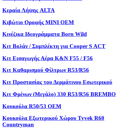
Κεραία Λήψης ALTA
Κιβώτιο Οροφής MINI OEM
Κινέζικα Ιδεογράμματα Born Wild
Κιτ Βολάν / Συμπλέκτη για Cooper S ACT
Κιτ Εισαγωγής Αέρα K&N F55 / F56
Κιτ Καθαρισμού Φίλτρων R53/R56
Κιτ Προστασίας του Δερμάτινου Εσωτερικού
Κιτ Φρένων (Μεγάλο) 330 R53/R56 BREMBO
Κουκούλα R50/53 OEM
Κουκούλα Εξωτερικού Χώρου Tyvek R60
Countryman