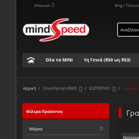
Ελληνικά
Blog / Τελευτ
Ολα τα ΜΙΝΙ
1η Γενιά (R50 ως R53)
Τα προϊόντα μας με αλφαβητική σειρά ..
Α
Β
Γ
Δ
Ε
Ζ
Η
Θ
Ι
Κ
Αρχική
/
Countryman (R60)
/
ΕΞΩΤΕΡΙΚΟ
/
Γραφικά
Γρα
Φίλτρα Προϊόντος
Μάρκα
Νεότερ