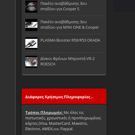
Πακέτο αναβάθμισης 3ου
σταδίου για Cooper S
Πακέτο αναβάθμισης 3ου
σταδίου για MINI ONE & Cooper
PLASMA Booster R50/R53 OKADA
Δίσκοι Φρένων Μπροστά VR-2
ROESCH
Διάφορες Χρήσιμες Πληροφορίες ..
Τρόποι Πληρωμής:
Με όλες τις
πιστωτικές, χρεωστικές ή προπληρωμένες
κάρτες (
Visa, MasterCard, Maestro,
Ele
ctron, AMEX
Paypal
.
) και