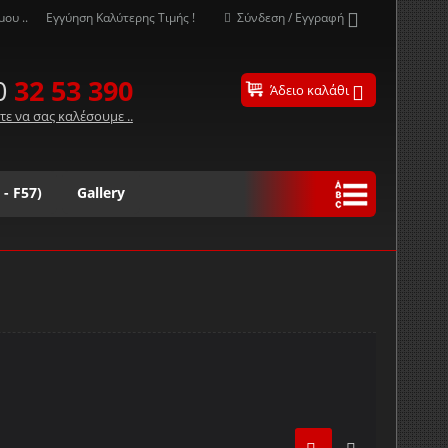
ου ..
Εγγύηση Καλύτερης Τιμής !
Σύνδεση / Εγγραφή
0
32 53 390
Άδειο καλάθι
τε να σας καλέσουμε ..
 - F57)
Gallery
Ω
#