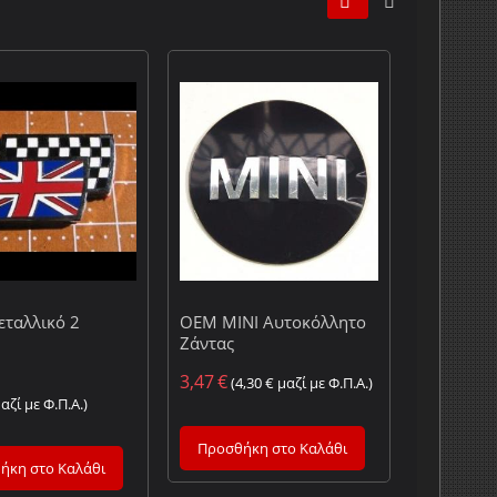
OEM MINI Αυτοκόλλητο
ταλλικό 2
Ζάντας
3,47
€
(
4,30
€
μαζί με Φ.Π.Α.)
αζί με Φ.Π.Α.)
Προσθήκη στο Καλάθι
ήκη στο Καλάθι