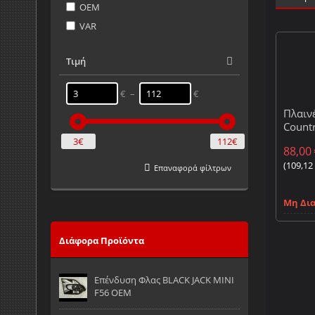
OEM
VAR
Τιμή
€ –
€
Πλαιν
Count
3€
112€
88,00
(
109,12
Επαναφορά φίλτρων
Μη Δι
Διάφορα Προϊόντα
Επένδυση Φλας BLACK JACK MINI
F56 OEM