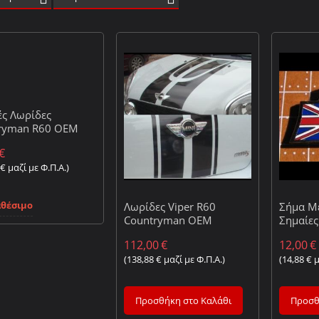
ές Λωρίδες
ryman R60 OEM
€
€
μαζί με Φ.Π.Α.)
αθέσιμο
Λωρίδες Viper R60
Σήμα Με
Countryman OEM
Σημαίες
112,00
€
12,00
€
(
138,88
€
μαζί με Φ.Π.Α.)
(
14,88
€
μ
Προσθήκη στο Καλάθι
Προσθ