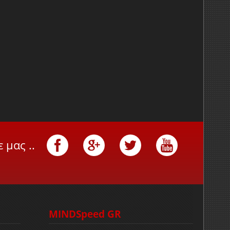
 μας ..
MINDSpeed GR