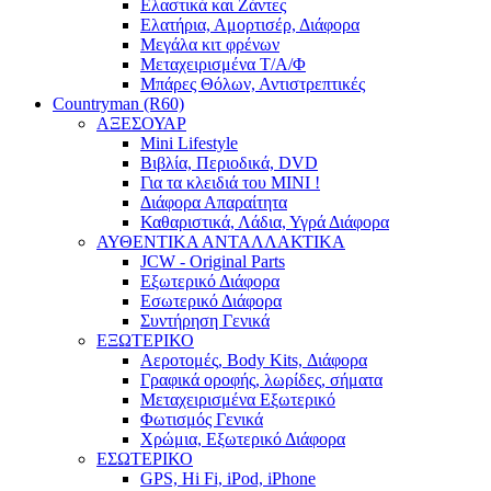
Ελαστικά και Ζάντες
Ελατήρια, Αμορτισέρ, Διάφορα
Μεγάλα κιτ φρένων
Μεταχειρισμένα Τ/Α/Φ
Μπάρες Θόλων, Αντιστρεπτικές
Countryman (R60)
ΑΞΕΣΟΥΑΡ
Mini Lifestyle
Βιβλία, Περιοδικά, DVD
Για τα κλειδιά του MINI !
Διάφορα Απαραίτητα
Καθαριστικά, Λάδια, Υγρά Διάφορα
ΑΥΘΕΝΤΙΚΑ ΑΝΤΑΛΛΑΚΤΙΚΑ
JCW - Original Parts
Εξωτερικό Διάφορα
Εσωτερικό Διάφορα
Συντήρηση Γενικά
ΕΞΩΤΕΡΙΚΟ
Αεροτομές, Body Kits, Διάφορα
Γραφικά οροφής, λωρίδες, σήματα
Μεταχειρισμένα Εξωτερικό
Φωτισμός Γενικά
Χρώμια, Εξωτερικό Διάφορα
ΕΣΩΤΕΡΙΚΟ
GPS, Hi Fi, iPod, iPhone