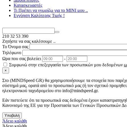
Δωροεπιταγές
Κατασκευαστές
Τι Πρέπει να γνωρίζω για το MΙΝΙ μου ..
Εγγύηση Καλύτερης Τιμής !
210
32 53 390
Ζητήστε να σας καλέσουμε ..
Το Όνομα σας
Τηλέφωνο
Ωρα που σας βολεύει
-
Συμφωνώ στην επεξεργασία των προσωπικών μου δεδομένων
ω
×
Στo (MINDSpeed GR) θα χρησιμοποιήσουμε τα στοιχεία που παρέχετ
σύστημά μας, ορατά από το προσωπικό μας (ή τον σχετικό προμηθευ
ηλεκτρονικού ταχυδρομείου στο info@mindspeed.gr.
Εάν πιστεύετε ότι τα προσωπικά σας δεδομένα έχουν καταστρατηγηθ
Κανονισμό της ΕΕ για την Προστασία των Γενικών Προσωπικών Δε
Υποβολή
Άδειο καλάθι
Άδειο καλάθι