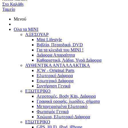
Στο Καλάθι
Ταμείο
Μενού
Ολα τα ΜΙΝΙ
ΑΞΕΣΟΥΑΡ
Mini Lifestyle
Βιβλία, Περιοδικά, DVD
Για τα κλειδιά του MINI !
Διάφορα Απαραίτητα
Καθαριστικά, Λάδια, Υγρά Διάφορα
ΑΥΘΕΝΤΙΚΑ ΑΝΤΑΛΛΑΚΤΙΚΑ
JCW - Original Parts
Εξωτερικό Διάφορα
Εσωτερικό Διάφορα
Συντήρηση Γενικά
ΕΞΩΤΕΡΙΚΟ
Αεροτομές, Body Kits, Διάφορα
Γραφικά οροφής, λωρίδες, σήματα
Μεταχειρισμένα Εξωτερικό
Φωτισμός Γενικά
Χρώμια, Εξωτερικό Διάφορα
ΕΣΩΤΕΡΙΚΟ
GPS, Hi Fi, iPod, iPhone