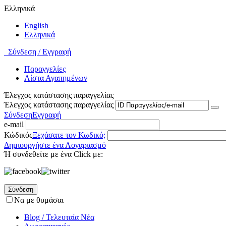
Ελληνικά
English
Ελληνικά
Σύνδεση / Εγγραφή
Παραγγελίες
Λίστα Αγαπημένων
Έλεγχος κατάστασης παραγγελίας
Έλεγχος κατάστασης παραγγελίας
Σύνδεση
Εγγραφή
e-mail
Κώδικός
Ξεχάσατε τον Κωδικό;
Δημιουργήστε ένα Λογαριασμό
Ή συνδεθείτε με ένα Click με:
Σύνδεση
Να με θυμάσαι
Blog / Τελευταία Νέα