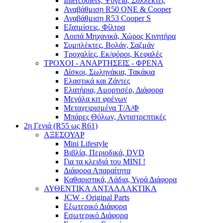
Intercoolers, Ψυγεία, Συλλέκτες
Αναβάθμιση R50 ONE & Cooper
Αναβάθμιση R53 Cooper S
Εξατμίσεις, Φίλτρα
Λοιπά Μηχανικά, Χώρος Κινητήρα
Συμπλέκτες, Βολάν, Σαζμάν
Τροχαλίες, Εκ/φόροι, Κεφαλές
ΤΡΟΧΟΙ - ΑΝΑΡΤΗΣΕΙΣ - ΦΡΕΝΑ
Δίσκοι, Σωληνάκια, Τακάκια
Ελαστικά και Ζάντες
Ελατήρια, Αμορτισέρ, Διάφορα
Μεγάλα κιτ φρένων
Μεταχειρισμένα Τ/Α/Φ
Μπάρες Θόλων, Αντιστρεπτικές
2η Γενιά (R55 ως R61)
ΑΞΕΣΟΥΑΡ
Mini Lifestyle
Βιβλία, Περιοδικά, DVD
Για τα κλειδιά του MINI !
Διάφορα Απαραίτητα
Καθαριστικά, Λάδια, Υγρά Διάφορα
ΑΥΘΕΝΤΙΚΑ ΑΝΤΑΛΛΑΚΤΙΚΑ
JCW - Original Parts
Εξωτερικό Διάφορα
Εσωτερικό Διάφορα