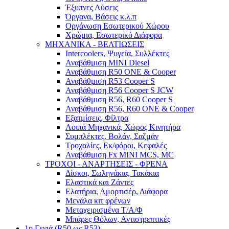
Έξυπνες Λύσεις
Όργανα, Βάσεις κ.λ.π
Οργάνωση Εσωτερικού Χώρου
Χρώμια, Εσωτερικό Διάφορα
ΜΗΧΑΝΙΚΑ - ΒΕΛΤΙΩΣΕΙΣ
Intercoolers, Ψυγεία, Συλλέκτες
Αναβάθμιση MINI Diesel
Αναβάθμιση R50 ONE & Cooper
Αναβάθμιση R53 Cooper S
Αναβάθμιση R56 Cooper S JCW
Αναβάθμιση R56, R60 Cooper S
Αναβάθμιση R56, R60 ONE & Cooper
Εξατμίσεις, Φίλτρα
Λοιπά Μηχανικά, Χώρος Κινητήρα
Συμπλέκτες, Βολάν, Σαζμάν
Τροχαλίες, Εκ/φόροι, Κεφαλές
Αναβάθμιση Fx MINI MCS, MC
ΤΡΟΧΟΙ - ΑΝΑΡΤΗΣΕΙΣ - ΦΡΕΝΑ
Δίσκοι, Σωληνάκια, Τακάκια
Ελαστικά και Ζάντες
Ελατήρια, Αμορτισέρ, Διάφορα
Μεγάλα κιτ φρένων
Μεταχειρισμένα Τ/Α/Φ
Μπάρες Θόλων, Αντιστρεπτικές
1η Γενιά (R50 ως R53)