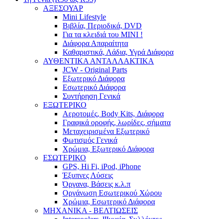
ΑΞΕΣΟΥΑΡ
Mini Lifestyle
Βιβλία, Περιοδικά, DVD
Για τα κλειδιά του MINI !
Διάφορα Απαραίτητα
Καθαριστικά, Λάδια, Υγρά Διάφορα
ΑΥΘΕΝΤΙΚΑ ΑΝΤΑΛΛΑΚΤΙΚΑ
JCW - Original Parts
Εξωτερικό Διάφορα
Εσωτερικό Διάφορα
Συντήρηση Γενικά
ΕΞΩΤΕΡΙΚΟ
Αεροτομές, Body Kits, Διάφορα
Γραφικά οροφής, λωρίδες, σήματα
Μεταχειρισμένα Εξωτερικό
Φωτισμός Γενικά
Χρώμια, Εξωτερικό Διάφορα
ΕΣΩΤΕΡΙΚΟ
GPS, Hi Fi, iPod, iPhone
Έξυπνες Λύσεις
Όργανα, Βάσεις κ.λ.π
Οργάνωση Εσωτερικού Χώρου
Χρώμια, Εσωτερικό Διάφορα
ΜΗΧΑΝΙΚΑ - ΒΕΛΤΙΩΣΕΙΣ