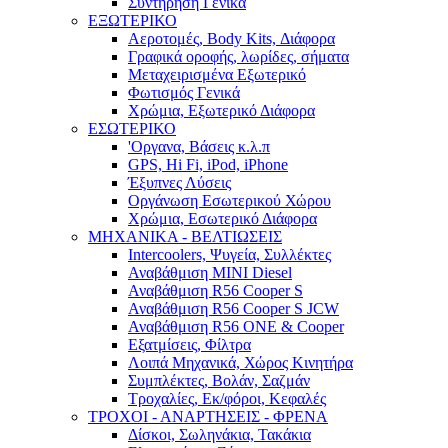
Συντήρηση Γενικά
ΕΞΩΤΕΡΙΚΟ
Αεροτομές, Body Kits, Διάφορα
Γραφικά οροφής, λωρίδες, σήματα
Μεταχειρισμένα Εξωτερικό
Φωτισμός Γενικά
Χρώμια, Εξωτερικό Διάφορα
ΕΣΩΤΕΡΙΚΟ
'Οργανα, Βάσεις κ.λ.π
GPS, Hi Fi, iPod, iPhone
Έξυπνες Λύσεις
Οργάνωση Εσωτερικού Χώρου
Χρώμια, Εσωτερικό Διάφορα
ΜΗΧΑΝΙΚΑ - ΒΕΛΤΙΩΣΕΙΣ
Intercoolers, Ψυγεία, Συλλέκτες
Αναβάθμιση MINI Diesel
Αναβάθμιση R56 Cooper S
Αναβάθμιση R56 Cooper S JCW
Αναβάθμιση R56 ONE & Cooper
Εξατμίσεις, Φίλτρα
Λοιπά Μηχανικά, Χώρος Κινητήρα
Συμπλέκτες, Βολάν, Σαζμάν
Τροχαλίες, Εκ/φόροι, Κεφαλές
ΤΡΟΧΟΙ - ΑΝΑΡΤΗΣΕΙΣ - ΦΡΕΝΑ
Δίσκοι, Σωληνάκια, Τακάκια