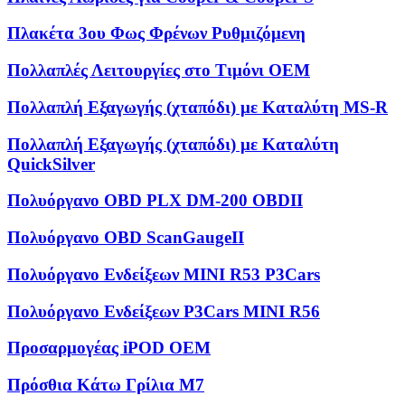
Πλακέτα 3ου Φως Φρένων Ρυθμιζόμενη
Πολλαπλές Λειτουργίες στο Τιμόνι OEM
Πολλαπλή Εξαγωγής (χταπόδι) με Καταλύτη MS-R
Πολλαπλή Εξαγωγής (χταπόδι) με Καταλύτη
QuickSilver
Πολυόργανο OBD PLX DM-200 OBDII
Πολυόργανο OBD ScanGaugeII
Πολυόργανο Ενδείξεων MINI R53 P3Cars
Πολυόργανο Ενδείξεων P3Cars MINI R56
Προσαρμογέας iPOD OEM
Πρόσθια Κάτω Γρίλια M7