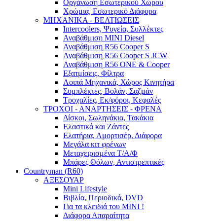
Οργάνωση Εσωτερικού Χώρου
Χρώμια, Εσωτερικό Διάφορα
ΜΗΧΑΝΙΚΑ - ΒΕΛΤΙΩΣΕΙΣ
Intercoolers, Ψυγεία, Συλλέκτες
Αναβάθμιση MINI Diesel
Αναβάθμιση R56 Cooper S
Αναβάθμιση R56 Cooper S JCW
Αναβάθμιση R56 ONE & Cooper
Εξατμίσεις, Φίλτρα
Λοιπά Μηχανικά, Χώρος Κινητήρα
Συμπλέκτες, Βολάν, Σαζμάν
Τροχαλίες, Εκ/φόροι, Κεφαλές
ΤΡΟΧΟΙ - ΑΝΑΡΤΗΣΕΙΣ - ΦΡΕΝΑ
Δίσκοι, Σωληνάκια, Τακάκια
Ελαστικά και Ζάντες
Ελατήρια, Αμορτισέρ, Διάφορα
Μεγάλα κιτ φρένων
Μεταχειρισμένα Τ/Α/Φ
Μπάρες Θόλων, Αντιστρεπτικές
Countryman (R60)
ΑΞΕΣΟΥΑΡ
Mini Lifestyle
Βιβλία, Περιοδικά, DVD
Για τα κλειδιά του MINI !
Διάφορα Απαραίτητα