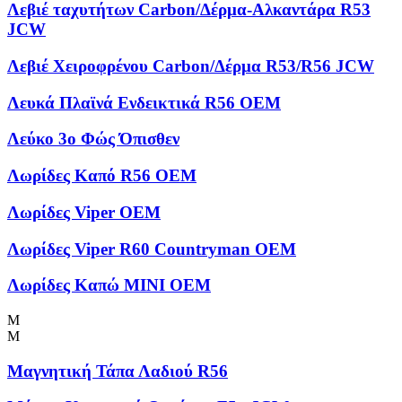
Λεβιέ ταχυτήτων Carbon/Δέρμα-Αλκαντάρα R53
JCW
Λεβιέ Χειροφρένου Carbon/Δέρμα R53/R56 JCW
Λευκά Πλαϊνά Ενδεικτικά R56 OEM
Λεύκο 3ο Φώς Όπισθεν
Λωρίδες Kαπό R56 OEM
Λωρίδες Viper OEM
Λωρίδες Viper R60 Countryman OEM
Λωρίδες Καπώ MINI OEM
Μ
Μ
Μαγνητική Τάπα Λαδιού R56