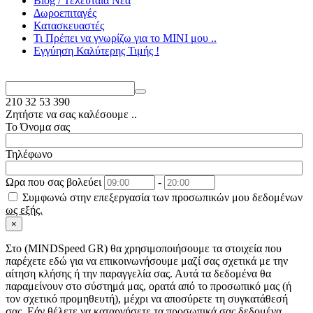
Blog / Τελευταία Νέα
Δωροεπιταγές
Κατασκευαστές
Τι Πρέπει να γνωρίζω για το MΙΝΙ μου ..
Εγγύηση Καλύτερης Τιμής !
210
32 53 390
Ζητήστε να σας καλέσουμε ..
Το Όνομα σας
Τηλέφωνο
Ωρα που σας βολεύει
-
Συμφωνώ στην επεξεργασία των προσωπικών μου δεδομένων
ως εξής.
×
Στo (MINDSpeed GR) θα χρησιμοποιήσουμε τα στοιχεία που
παρέχετε εδώ για να επικοινωνήσουμε μαζί σας σχετικά με την
αίτηση κλήσης ή την παραγγελία σας. Αυτά τα δεδομένα θα
παραμείνουν στο σύστημά μας, ορατά από το προσωπικό μας (ή
τον σχετικό προμηθευτή), μέχρι να αποσύρετε τη συγκατάθεσή
σας. Εάν θέλετε να καταργήσετε τα προσωπικά σας δεδομένα,