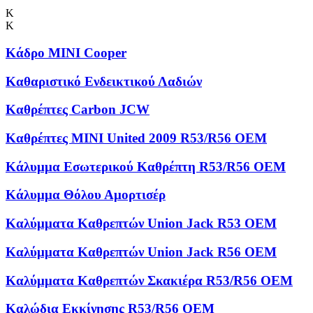
Κ
Κ
Κάδρο MINI Cooper
Καθαριστικό Ενδεικτικού Λαδιών
Καθρέπτες Carbon JCW
Καθρέπτες MINI United 2009 R53/R56 OEM
Κάλυμμα Εσωτερικού Καθρέπτη R53/R56 OEM
Κάλυμμα Θόλου Αμορτισέρ
Καλύμματα Kαθρεπτών Union Jack R53 OEM
Καλύμματα Καθρεπτών Union Jack R56 OEM
Καλύμματα Καθρεπτών Σκακιέρα R53/R56 OEM
Καλώδια Εκκίνησης R53/R56 OEM