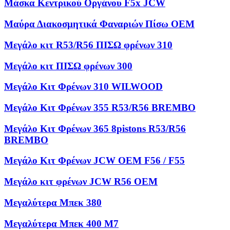
Μάσκα Κεντρικού Οργάνου F5x JCW
Μαύρα Διακοσμητικά Φαναριών Πίσω OEM
Μεγάλο κιτ R53/R56 ΠΙΣΩ φρένων 310
Μεγάλο κιτ ΠΙΣΩ φρένων 300
Μεγάλο Κιτ Φρένων 310 WILWOOD
Μεγάλο Κιτ Φρένων 355 R53/R56 BREMBO
Μεγάλο Κιτ Φρένων 365 8pistons R53/R56
BREMBO
Μεγάλο Κιτ Φρένων JCW OEM F56 / F55
Μεγάλο κιτ φρένων JCW R56 OEM
Μεγαλύτερα Μπεκ 380
Μεγαλύτερα Μπεκ 400 M7