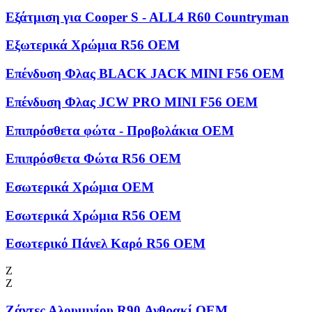
Εξάτμιση για Cooper S - ALL4 R60 Countryman
Εξωτερικά Χρώμια R56 OEM
Επένδυση Φλας BLACK JACK MINI F56 OEM
Επένδυση Φλας JCW PRO MINI F56 OEM
Επιπρόσθετα φώτα - Προβολάκια OEM
Επιπρόσθετα Φώτα R56 OEM
Εσωτερικά Χρώμια OEM
Εσωτερικά Χρώμια R56 OEM
Εσωτερικό Πάνελ Καρό R56 OEM
Ζ
Ζ
Ζάντες Αλουμινίου R90 Ανθρακί OEM