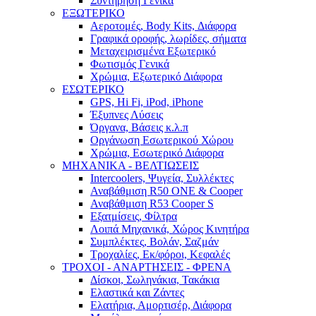
Συντήρηση Γενικά
ΕΞΩΤΕΡΙΚΟ
Αεροτομές, Body Kits, Διάφορα
Γραφικά οροφής, λωρίδες, σήματα
Μεταχειρισμένα Εξωτερικό
Φωτισμός Γενικά
Χρώμια, Εξωτερικό Διάφορα
ΕΣΩΤΕΡΙΚΟ
GPS, Hi Fi, iPod, iPhone
Έξυπνες Λύσεις
Όργανα, Βάσεις κ.λ.π
Οργάνωση Εσωτερικού Χώρου
Χρώμια, Εσωτερικό Διάφορα
ΜΗΧΑΝΙΚΑ - ΒΕΛΤΙΩΣΕΙΣ
Intercoolers, Ψυγεία, Συλλέκτες
Αναβάθμιση R50 ONE & Cooper
Αναβάθμιση R53 Cooper S
Εξατμίσεις, Φίλτρα
Λοιπά Μηχανικά, Χώρος Κινητήρα
Συμπλέκτες, Βολάν, Σαζμάν
Τροχαλίες, Εκ/φόροι, Κεφαλές
ΤΡΟΧΟΙ - ΑΝΑΡΤΗΣΕΙΣ - ΦΡΕΝΑ
Δίσκοι, Σωληνάκια, Τακάκια
Ελαστικά και Ζάντες
Ελατήρια, Αμορτισέρ, Διάφορα