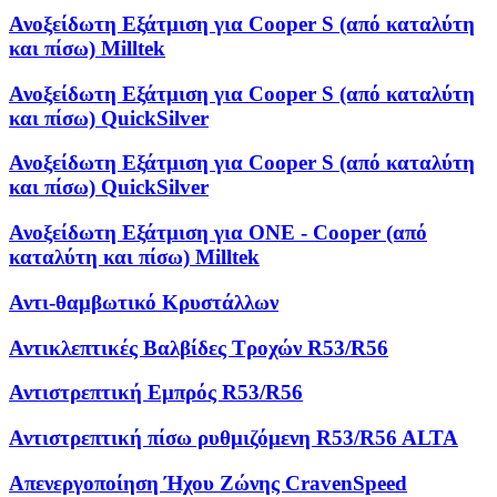
Ανοξείδωτη Εξάτμιση για Cooper S (από καταλύτη
και πίσω) Milltek
Ανοξείδωτη Εξάτμιση για Cooper S (από καταλύτη
και πίσω) QuickSilver
Ανοξείδωτη Εξάτμιση για Cooper S (από καταλύτη
και πίσω) QuickSilver
Ανοξείδωτη Εξάτμιση για ONE - Cooper (από
καταλύτη και πίσω) Milltek
Αντι-θαμβωτικό Κρυστάλλων
Αντικλεπτικές Βαλβίδες Τροχών R53/R56
Αντιστρεπτική Εμπρός R53/R56
Αντιστρεπτική πίσω ρυθμιζόμενη R53/R56 ALTA
Απενεργοποίηση Ήχου Ζώνης CravenSpeed