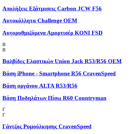
Απολήξεις Εξάτμισεις Carbon JCW F56
Αυτοκόλλητα Challenge OEM
Αυτορυθμιζόμενα Αμορτισέρ KONI FSD
Β
Β
Βαλβίδες Ελαστικών Union Jack R53/R56 OEM
Βάση iPhone - Smartphone R56 CravenSpeed
Βάση οργάνου ALTA R53/R56
Βάση Ποδηλάτων Πίσω R60 Countryman
Γ
Γ
Γάντζος Ρυμούλκησης CravenSpeed