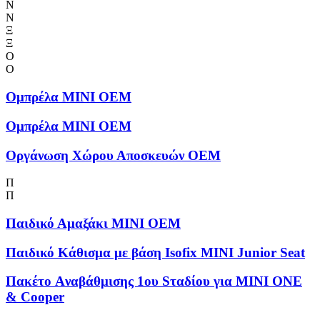
Ν
Ν
Ξ
Ξ
Ο
Ο
Ομπρέλα MINI OEM
Ομπρέλα MINI OEM
Οργάνωση Χώρου Αποσκευών OEM
Π
Π
Παιδικό Αμαξάκι MINI OEM
Παιδικό Κάθισμα με βάση Isofix MINI Junior Seat
Πακέτο Aναβάθμισης 1ου Sταδίου για MINI ONE
& Cooper