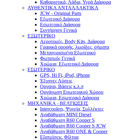
Καθαριστικά, Λάδια, Υγρά Διάφορα
ΑΥΘΕΝΤΙΚΑ ΑΝΤΑΛΛΑΚΤΙΚΑ
JCW - Original Parts
Εξωτερικό Διάφορα
Εσωτερικό Διάφορα
Συντήρηση Γενικά
ΕΞΩΤΕΡΙΚΟ
Αεροτομές, Body Kits, Διάφορα
Γραφικά οροφής, λωρίδες, σήματα
Μεταχειρισμένα Εξωτερικό
Φωτισμός Γενικά
Χρώμια, Εξωτερικό Διάφορα
ΕΣΩΤΕΡΙΚΟ
GPS, Hi Fi, iPod, iPhone
Έξυπνες Λύσεις
Οργανα, Βάσεις κ.λ.π
Οργάνωση Εσωτερικού Χώρου
Χρώμια, Εσωτερικό Διάφορα
ΜΗΧΑΝΙΚΑ - ΒΕΛΤΙΩΣΕΙΣ
Intercoolers, Ψυγεία, Συλλέκτες
Αναβάθμιση MINI Diesel
Αναβάθμιση R60 Cooper S
Αναβάθμιση R60 Cooper S JCW
Αναβάθμιση R60 ONE & Cooper
Εξατμίσεις, Φίλτρα