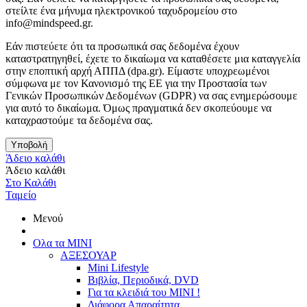
στείλτε ένα μήνυμα ηλεκτρονικού ταχυδρομείου στο
info@mindspeed.gr.
Εάν πιστεύετε ότι τα προσωπικά σας δεδομένα έχουν
καταστρατηγηθεί, έχετε το δικαίωμα να καταθέσετε μια καταγγελία
στην εποπτική αρχή ΑΠΠΔ (dpa.gr). Είμαστε υποχρεωμένοι
σύμφωνα με τον Κανονισμό της ΕΕ για την Προστασία των
Γενικών Προσωπικών Δεδομένων (GDPR) να σας ενημερώσουμε
για αυτό το δικαίωμα. Όμως πραγματικά δεν σκοπεύουμε να
καταχραστούμε τα δεδομένα σας.
Υποβολή
Άδειο καλάθι
Άδειο καλάθι
Στο Καλάθι
Ταμείο
Μενού
Ολα τα ΜΙΝΙ
ΑΞΕΣΟΥΑΡ
Mini Lifestyle
Βιβλία, Περιοδικά, DVD
Για τα κλειδιά του MINI !
Διάφορα Απαραίτητα