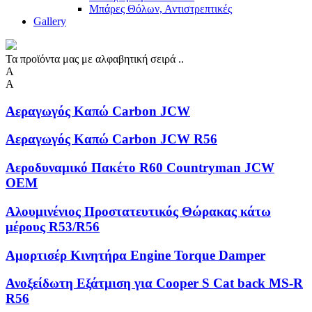
Μπάρες Θόλων, Αντιστρεπτικές
Gallery
Τα προϊόντα μας με αλφαβητική σειρά ..
Α
Α
Αεραγωγός Καπώ Carbon JCW
Αεραγωγός Καπώ Carbon JCW R56
Αεροδυναμικό Πακέτο R60 Countryman JCW
OEM
Αλουμινένιος Προστατευτικός Θώρακας κάτω
μέρους R53/R56
Αμορτισέρ Κινητήρα Engine Torque Damper
Ανοξείδωτη Eξάτμιση για Cooper S Cat back MS-R
R56