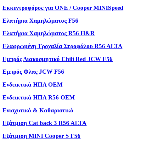
Εκκεντροφόρος για ONE / Cooper MINISpeed
Ελατήρια Χαμηλώματος F56
Ελατήρια Χαμηλώματος R56 H&R
Ελαφρωμένη Τροχαλία Στροφάλου R56 ALTA
Εμπρός Διακοσμητικό Chili Red JCW F56
Εμπρός Φλας JCW F56
Ενδεικτικά ΗΠΑ OEM
Ενδεικτικά ΗΠΑ R56 OEM
Ενισχυτικό & Καθαριστικό
Εξάτμιση Cat back 3 R56 ALTA
Εξάτμιση MINI Cooper S F56