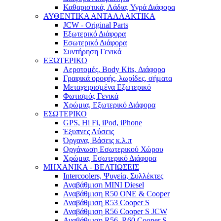
Καθαριστικά, Λάδια, Υγρά Διάφορα
ΑΥΘΕΝΤΙΚΑ ΑΝΤΑΛΛΑΚΤΙΚΑ
JCW - Original Parts
Εξωτερικό Διάφορα
Εσωτερικό Διάφορα
Συντήρηση Γενικά
ΕΞΩΤΕΡΙΚΟ
Αεροτομές, Body Kits, Διάφορα
Γραφικά οροφής, λωρίδες, σήματα
Μεταχειρισμένα Εξωτερικό
Φωτισμός Γενικά
Χρώμια, Εξωτερικό Διάφορα
ΕΣΩΤΕΡΙΚΟ
GPS, Hi Fi, iPod, iPhone
Έξυπνες Λύσεις
Όργανα, Βάσεις κ.λ.π
Οργάνωση Εσωτερικού Χώρου
Χρώμια, Εσωτερικό Διάφορα
ΜΗΧΑΝΙΚΑ - ΒΕΛΤΙΩΣΕΙΣ
Intercoolers, Ψυγεία, Συλλέκτες
Αναβάθμιση MINI Diesel
Αναβάθμιση R50 ONE & Cooper
Αναβάθμιση R53 Cooper S
Αναβάθμιση R56 Cooper S JCW
Αναβάθμιση R56, R60 Cooper S