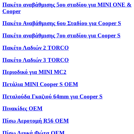
Πακέτο αναβάθμισης 5ου σταδίου για MINI ONE &
Cooper
Πακέτο Αναβάθμισης 6ου Σταδίου για Cooper S
Πακέτο αναβάθμισης 7ου σταδίου για Cooper S
Πακέτο Λαδιών 2 TORCO
Πακέτο Λαδιών 3 TORCO
Περιοδικό για MINI MC2
Πετάλια MINI Cooper S OEM
Πεταλούδα Γκαζιού 64mm για Cooper S
Πινακίδες OEM
Πίσω Αεροτομή R56 OEM
Πίσω Λευκά Φώτα OEM