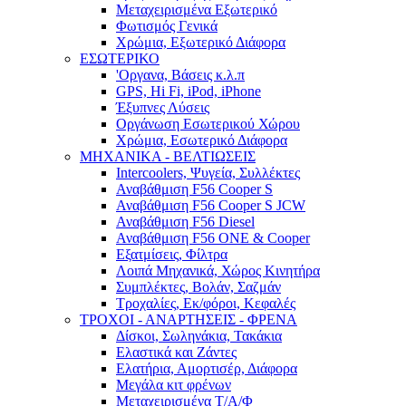
Μεταχειρισμένα Εξωτερικό
Φωτισμός Γενικά
Χρώμια, Εξωτερικό Διάφορα
ΕΣΩΤΕΡΙΚΟ
'Οργανα, Βάσεις κ.λ.π
GPS, Hi Fi, iPod, iPhone
Έξυπνες Λύσεις
Οργάνωση Εσωτερικού Χώρου
Χρώμια, Εσωτερικό Διάφορα
ΜΗΧΑΝΙΚΑ - ΒΕΛΤΙΩΣΕΙΣ
Intercoolers, Ψυγεία, Συλλέκτες
Αναβάθμιση F56 Cooper S
Αναβάθμιση F56 Cooper S JCW
Αναβάθμιση F56 Diesel
Αναβάθμιση F56 ONE & Cooper
Εξατμίσεις, Φίλτρα
Λοιπά Μηχανικά, Χώρος Κινητήρα
Συμπλέκτες, Βολάν, Σαζμάν
Τροχαλίες, Εκ/φόροι, Κεφαλές
ΤΡΟΧΟΙ - ΑΝΑΡΤΗΣΕΙΣ - ΦΡΕΝΑ
Δίσκοι, Σωληνάκια, Τακάκια
Ελαστικά και Ζάντες
Ελατήρια, Αμορτισέρ, Διάφορα
Μεγάλα κιτ φρένων
Μεταχειρισμένα Τ/Α/Φ