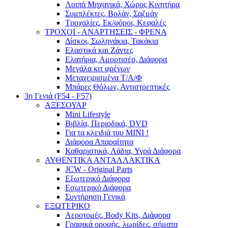
Λοιπά Μηχανικά, Χώρος Κινητήρα
Συμπλέκτες, Βολάν, Σαζμάν
Τροχαλίες, Εκ/φόροι, Κεφαλές
ΤΡΟΧΟΙ - ΑΝΑΡΤΗΣΕΙΣ - ΦΡΕΝΑ
Δίσκοι, Σωληνάκια, Τακάκια
Ελαστικά και Ζάντες
Ελατήρια, Αμορτισέρ, Διάφορα
Μεγάλα κιτ φρένων
Μεταχειρισμένα Τ/Α/Φ
Μπάρες Θόλων, Αντιστρεπτικές
3η Γενιά (F54 - F57)
ΑΞΕΣΟΥΑΡ
Mini Lifestyle
Βιβλία, Περιοδικά, DVD
Για τα κλειδιά του MINI !
Διάφορα Απαραίτητα
Καθαριστικά, Λάδια, Υγρά Διάφορα
ΑΥΘΕΝΤΙΚΑ ΑΝΤΑΛΛΑΚΤΙΚΑ
JCW - Original Parts
Εξωτερικό Διάφορα
Εσωτερικό Διάφορα
Συντήρηση Γενικά
ΕΞΩΤΕΡΙΚΟ
Αεροτομές, Body Kits, Διάφορα
Γραφικά οροφής, λωρίδες, σήματα