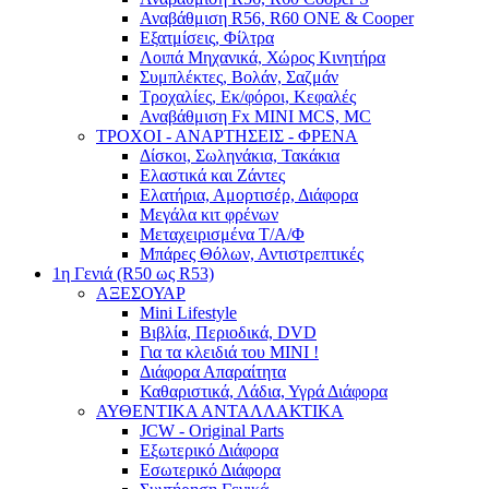
Αναβάθμιση R56, R60 ONE & Cooper
Εξατμίσεις, Φίλτρα
Λοιπά Μηχανικά, Χώρος Κινητήρα
Συμπλέκτες, Βολάν, Σαζμάν
Τροχαλίες, Εκ/φόροι, Κεφαλές
Αναβάθμιση Fx MINI MCS, MC
ΤΡΟΧΟΙ - ΑΝΑΡΤΗΣΕΙΣ - ΦΡΕΝΑ
Δίσκοι, Σωληνάκια, Τακάκια
Ελαστικά και Ζάντες
Ελατήρια, Αμορτισέρ, Διάφορα
Μεγάλα κιτ φρένων
Μεταχειρισμένα Τ/Α/Φ
Μπάρες Θόλων, Αντιστρεπτικές
1η Γενιά (R50 ως R53)
ΑΞΕΣΟΥΑΡ
Mini Lifestyle
Βιβλία, Περιοδικά, DVD
Για τα κλειδιά του MINI !
Διάφορα Απαραίτητα
Καθαριστικά, Λάδια, Υγρά Διάφορα
ΑΥΘΕΝΤΙΚΑ ΑΝΤΑΛΛΑΚΤΙΚΑ
JCW - Original Parts
Εξωτερικό Διάφορα
Εσωτερικό Διάφορα