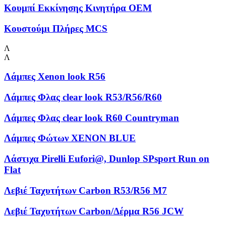
Κουμπί Εκκίνησης Κινητήρα OEM
Κουστούμι Πλήρες MCS
Λ
Λ
Λάμπες Xenon look R56
Λάμπες Φλας clear look R53/R56/R60
Λάμπες Φλας clear look R60 Countryman
Λάμπες Φώτων XENON BLUE
Λάστιχα Pirelli Eufori@, Dunlop SPsport Run on
Flat
Λεβιέ Ταχυτήτων Carbon R53/R56 M7
Λεβιέ Ταχυτήτων Carbon/Δέρμα R56 JCW