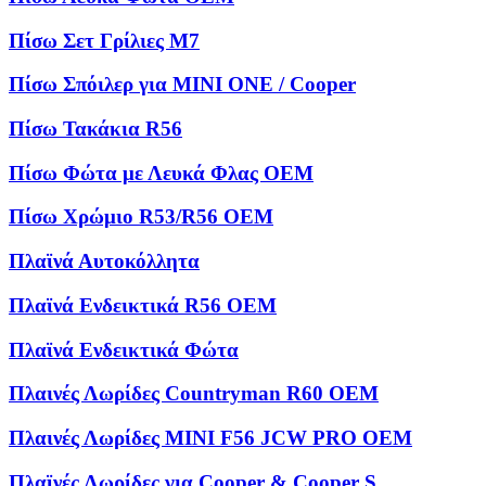
Πίσω Σετ Γρίλιες M7
Πίσω Σπόιλερ για MINI ONE / Cooper
Πίσω Τακάκια R56
Πίσω Φώτα με Λευκά Φλας OEM
Πίσω Χρώμιο R53/R56 OEM
Πλαϊνά Αυτοκόλλητα
Πλαϊνά Ενδεικτικά R56 OEM
Πλαϊνά Ενδεικτικά Φώτα
Πλαινές Λωρίδες Countryman R60 OEM
Πλαινές Λωρίδες MINI F56 JCW PRO OEM
Πλαϊνές Λωρίδες για Cooper & Cooper S