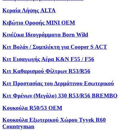
Κεραία Λήψης ALTA
Κιβώτιο Οροφής MINI OEM
Κινέζικα Ιδεογράμματα Born Wild
Κιτ Βολάν / Συμπλέκτη για Cooper S ACT
Κιτ Εισαγωγής Αέρα K&N F55 / F56
Κιτ Καθαρισμού Φίλτρων R53/R56
Κιτ Προστασίας του Δερμάτινου Εσωτερικού
Κιτ Φρένων (Μεγάλο) 330 R53/R56 BREMBO
Κουκούλα R50/53 OEM
Κουκούλα Εξωτερικού Χώρου Tyvek R60
Countryman