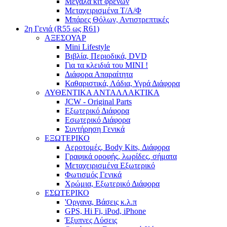
Μεγάλα κιτ φρένων
Μεταχειρισμένα Τ/Α/Φ
Μπάρες Θόλων, Αντιστρεπτικές
2η Γενιά (R55 ως R61)
ΑΞΕΣΟΥΑΡ
Mini Lifestyle
Βιβλία, Περιοδικά, DVD
Για τα κλειδιά του MINI !
Διάφορα Απαραίτητα
Καθαριστικά, Λάδια, Υγρά Διάφορα
ΑΥΘΕΝΤΙΚΑ ΑΝΤΑΛΛΑΚΤΙΚΑ
JCW - Original Parts
Εξωτερικό Διάφορα
Εσωτερικό Διάφορα
Συντήρηση Γενικά
ΕΞΩΤΕΡΙΚΟ
Αεροτομές, Body Kits, Διάφορα
Γραφικά οροφής, λωρίδες, σήματα
Μεταχειρισμένα Εξωτερικό
Φωτισμός Γενικά
Χρώμια, Εξωτερικό Διάφορα
ΕΣΩΤΕΡΙΚΟ
'Οργανα, Βάσεις κ.λ.π
GPS, Hi Fi, iPod, iPhone
Έξυπνες Λύσεις