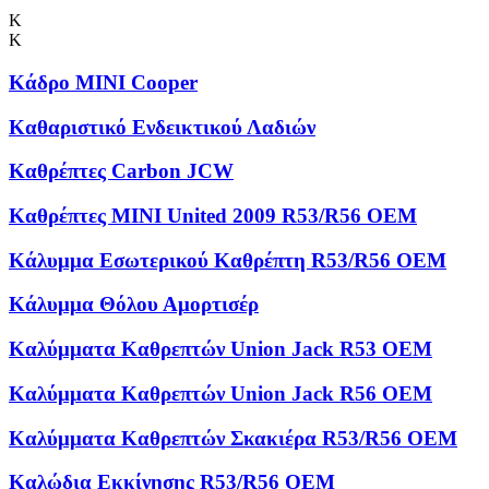
Κ
Κ
Κάδρο MINI Cooper
Καθαριστικό Ενδεικτικού Λαδιών
Καθρέπτες Carbon JCW
Καθρέπτες MINI United 2009 R53/R56 OEM
Κάλυμμα Εσωτερικού Καθρέπτη R53/R56 OEM
Κάλυμμα Θόλου Αμορτισέρ
Καλύμματα Kαθρεπτών Union Jack R53 OEM
Καλύμματα Καθρεπτών Union Jack R56 OEM
Καλύμματα Καθρεπτών Σκακιέρα R53/R56 OEM
Καλώδια Εκκίνησης R53/R56 OEM