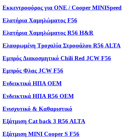
Εκκεντροφόρος για ONE / Cooper MINISpeed
Ελατήρια Χαμηλώματος F56
Ελατήρια Χαμηλώματος R56 H&R
Ελαφρωμένη Τροχαλία Στροφάλου R56 ALTA
Εμπρός Διακοσμητικό Chili Red JCW F56
Εμπρός Φλας JCW F56
Ενδεικτικά ΗΠΑ OEM
Ενδεικτικά ΗΠΑ R56 OEM
Ενισχυτικό & Καθαριστικό
Εξάτμιση Cat back 3 R56 ALTA
Εξάτμιση MINI Cooper S F56