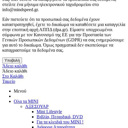
στείλτε ένα μήνυμα ηλεκτρονικού ταχυδρομείου στο
info@mindspeed.gr.
Εάν πιστεύετε ότι τα προσωπικά σας δεδομένα έχουν
καταστρατηγηθεί, έχετε το δικαίωμα να καταθέσετε μια καταγγελία
στην εποπτική αρχή ΑΠΠΔ (dpa.gr). Είμαστε υποχρεωμένοι
σύμφωνα με τον Κανονισμό της ΕΕ για την Προστασία των
Γενικών Προσωπικών Δεδομένων (GDPR) να σας ενημερώσουμε
για αυτό το δικαίωμα. Όμως πραγματικά δεν σκοπεύουμε να
καταχραστούμε τα δεδομένα σας.
Υποβολή
Άδειο καλάθι
Άδειο καλάθι
Στο Καλάθι
Ταμείο
Μενού
Ολα τα ΜΙΝΙ
ΑΞΕΣΟΥΑΡ
Mini Lifestyle
Βιβλία, Περιοδικά, DVD
Για τα κλειδιά του MINI !
Διάφορα Απαραίτητα