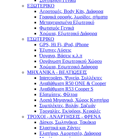
Συντήρηση Γενικά
ΕΞΩΤΕΡΙΚΟ
Αεροτομές, Body Kits, Διάφορα
Γραφικά οροφής, λωρίδες, σήματα
Μεταχειρισμένα Εξωτερικό
Φωτισμός Γενικά
Χρώμια, Εξωτερικό Διάφορα
ΕΣΩΤΕΡΙΚΟ
GPS, Hi Fi, iPod, iPhone
Έξυπνες Λύσεις
Όργανα, Βάσεις κ.λ.π
Οργάνωση Εσωτερικού Χώρου
Χρώμια, Εσωτερικό Διάφορα
ΜΗΧΑΝΙΚΑ - ΒΕΛΤΙΩΣΕΙΣ
Intercoolers, Ψυγεία, Συλλέκτες
Αναβάθμιση R50 ONE & Cooper
Αναβάθμιση R53 Cooper S
Εξατμίσεις, Φίλτρα
Λοιπά Μηχανικά, Χώρος Κινητήρα
Συμπλέκτες, Βολάν, Σαζμάν
Τροχαλίες, Εκ/φόροι, Κεφαλές
ΤΡΟΧΟΙ - ΑΝΑΡΤΗΣΕΙΣ - ΦΡΕΝΑ
Δίσκοι, Σωληνάκια, Τακάκια
Ελαστικά και Ζάντες
Ελατήρια, Αμορτισέρ, Διάφορα