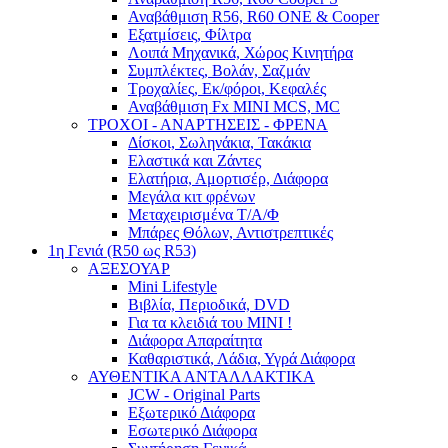
Αναβάθμιση R56, R60 ONE & Cooper
Εξατμίσεις, Φίλτρα
Λοιπά Μηχανικά, Χώρος Κινητήρα
Συμπλέκτες, Βολάν, Σαζμάν
Τροχαλίες, Εκ/φόροι, Κεφαλές
Αναβάθμιση Fx MINI MCS, MC
ΤΡΟΧΟΙ - ΑΝΑΡΤΗΣΕΙΣ - ΦΡΕΝΑ
Δίσκοι, Σωληνάκια, Τακάκια
Ελαστικά και Ζάντες
Ελατήρια, Αμορτισέρ, Διάφορα
Μεγάλα κιτ φρένων
Μεταχειρισμένα Τ/Α/Φ
Μπάρες Θόλων, Αντιστρεπτικές
1η Γενιά (R50 ως R53)
ΑΞΕΣΟΥΑΡ
Mini Lifestyle
Βιβλία, Περιοδικά, DVD
Για τα κλειδιά του MINI !
Διάφορα Απαραίτητα
Καθαριστικά, Λάδια, Υγρά Διάφορα
ΑΥΘΕΝΤΙΚΑ ΑΝΤΑΛΛΑΚΤΙΚΑ
JCW - Original Parts
Εξωτερικό Διάφορα
Εσωτερικό Διάφορα