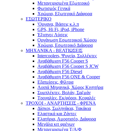
Μεταχειρισμένα Εξωτερικό
Φωτισμός Γενικά
Χρώμια, Εξωτερικό Διάφορα
ΕΣΩΤΕΡΙΚΟ
'Οργανα, Βάσεις κ.λ.π
GPS, Hi Fi, iPod, iPhone
Έξυπνες Λύσεις
Οργάνωση Εσωτερικού Χώρου
Χρώμια, Εσωτερικό Διάφορα
ΜΗΧΑΝΙΚΑ - ΒΕΛΤΙΩΣΕΙΣ
Intercoolers, Ψυγεία, Συλλέκτες
Αναβάθμιση F56 Cooper S
Αναβάθμιση F56 Cooper S JCW
Αναβάθμιση F56 Diesel
Αναβάθμιση F56 ONE & Cooper
Εξατμίσεις, Φίλτρα
Λοιπά Μηχανικά, Χώρος Κινητήρα
Συμπλέκτες, Βολάν, Σαζμάν
Τροχαλίες, Εκ/φόροι, Κεφαλές
ΤΡΟΧΟΙ - ΑΝΑΡΤΗΣΕΙΣ - ΦΡΕΝΑ
Δίσκοι, Σωληνάκια, Τακάκια
Ελαστικά και Ζάντες
Ελατήρια, Αμορτισέρ, Διάφορα
Μεγάλα κιτ φρένων
Μεταχειρισμένα Τ/Α/Φ