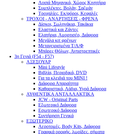
Λοιπά Μηχανικά, Χώρος Κινητήρα
Συμπλέκτες, Βολάν, Σαζμάν
Τροχαλίες, Εκ/φόροι, Κεφαλές
ΤΡΟΧΟΙ - ΑΝΑΡΤΗΣΕΙΣ - ΦΡΕΝΑ
Δίσκοι, Σωληνάκια, Τακάκια
Ελαστικά και Ζάντες
Ελατήρια, Αμορτισέρ, Διάφορα
Μεγάλα κιτ φρένων
Μεταχειρισμένα Τ/Α/Φ
Μπάρες Θόλων, Αντιστρεπτικές
3η Γενιά (F54 - F57)
ΑΞΕΣΟΥΑΡ
Mini Lifestyle
Βιβλία, Περιοδικά, DVD
Για τα κλειδιά του MINI !
Διάφορα Απαραίτητα
Καθαριστικά, Λάδια, Υγρά Διάφορα
ΑΥΘΕΝΤΙΚΑ ΑΝΤΑΛΛΑΚΤΙΚΑ
JCW - Original Parts
Εξωτερικό Διάφορα
Εσωτερικό Διάφορα
Συντήρηση Γενικά
ΕΞΩΤΕΡΙΚΟ
Αεροτομές, Body Kits, Διάφορα
Γραφικά οροφής, λωρίδες, σήματα