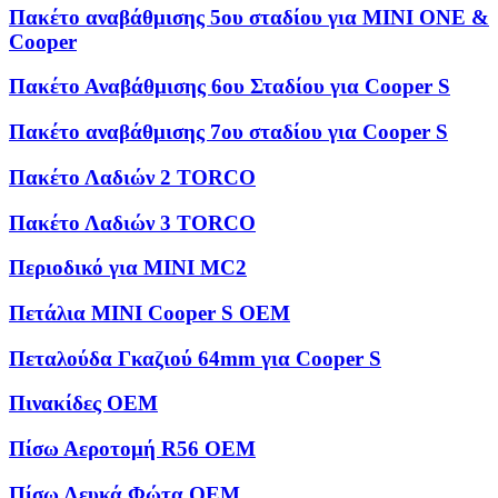
Πακέτο αναβάθμισης 5ου σταδίου για MINI ONE &
Cooper
Πακέτο Αναβάθμισης 6ου Σταδίου για Cooper S
Πακέτο αναβάθμισης 7ου σταδίου για Cooper S
Πακέτο Λαδιών 2 TORCO
Πακέτο Λαδιών 3 TORCO
Περιοδικό για MINI MC2
Πετάλια MINI Cooper S OEM
Πεταλούδα Γκαζιού 64mm για Cooper S
Πινακίδες OEM
Πίσω Αεροτομή R56 OEM
Πίσω Λευκά Φώτα OEM