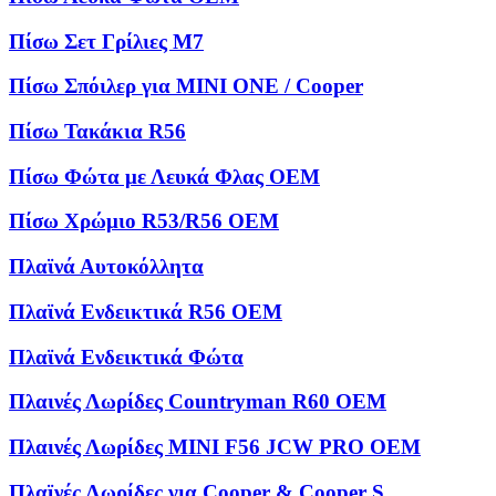
Πίσω Σετ Γρίλιες M7
Πίσω Σπόιλερ για MINI ONE / Cooper
Πίσω Τακάκια R56
Πίσω Φώτα με Λευκά Φλας OEM
Πίσω Χρώμιο R53/R56 OEM
Πλαϊνά Αυτοκόλλητα
Πλαϊνά Ενδεικτικά R56 OEM
Πλαϊνά Ενδεικτικά Φώτα
Πλαινές Λωρίδες Countryman R60 OEM
Πλαινές Λωρίδες MINI F56 JCW PRO OEM
Πλαϊνές Λωρίδες για Cooper & Cooper S