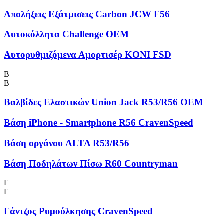
Απολήξεις Εξάτμισεις Carbon JCW F56
Αυτοκόλλητα Challenge OEM
Αυτορυθμιζόμενα Αμορτισέρ KONI FSD
Β
Β
Βαλβίδες Ελαστικών Union Jack R53/R56 OEM
Βάση iPhone - Smartphone R56 CravenSpeed
Βάση οργάνου ALTA R53/R56
Βάση Ποδηλάτων Πίσω R60 Countryman
Γ
Γ
Γάντζος Ρυμούλκησης CravenSpeed