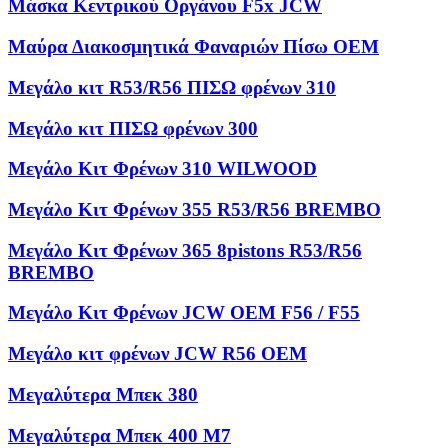
Μάσκα Κεντρικού Οργάνου F5x JCW
Μαύρα Διακοσμητικά Φαναριών Πίσω OEM
Μεγάλο κιτ R53/R56 ΠΙΣΩ φρένων 310
Μεγάλο κιτ ΠΙΣΩ φρένων 300
Μεγάλο Κιτ Φρένων 310 WILWOOD
Μεγάλο Κιτ Φρένων 355 R53/R56 BREMBO
Μεγάλο Κιτ Φρένων 365 8pistons R53/R56
BREMBO
Μεγάλο Κιτ Φρένων JCW OEM F56 / F55
Μεγάλο κιτ φρένων JCW R56 OEM
Μεγαλύτερα Μπεκ 380
Μεγαλύτερα Μπεκ 400 M7