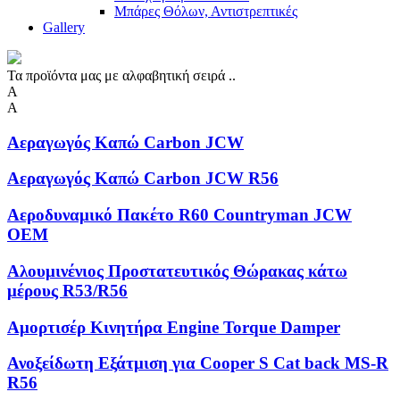
Μπάρες Θόλων, Αντιστρεπτικές
Gallery
Τα προϊόντα μας με αλφαβητική σειρά ..
Α
Α
Αεραγωγός Καπώ Carbon JCW
Αεραγωγός Καπώ Carbon JCW R56
Αεροδυναμικό Πακέτο R60 Countryman JCW
OEM
Αλουμινένιος Προστατευτικός Θώρακας κάτω
μέρους R53/R56
Αμορτισέρ Κινητήρα Engine Torque Damper
Ανοξείδωτη Eξάτμιση για Cooper S Cat back MS-R
R56