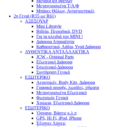
Μεγάλα κιτ φρένων
Μεταχειρισμένα Τ/Α/Φ
Μπάρες Θόλων, Αντιστρεπτικές
2η Γενιά (R55 ως R61)
ΑΞΕΣΟΥΑΡ
Mini Lifestyle
Βιβλία, Περιοδικά, DVD
Για τα κλειδιά του MINI !
Διάφορα Απαραίτητα
Καθαριστικά, Λάδια, Υγρά Διάφορα
ΑΥΘΕΝΤΙΚΑ ΑΝΤΑΛΛΑΚΤΙΚΑ
JCW - Original Parts
Εξωτερικό Διάφορα
Εσωτερικό Διάφορα
Συντήρηση Γενικά
ΕΞΩΤΕΡΙΚΟ
Αεροτομές, Body Kits, Διάφορα
Γραφικά οροφής, λωρίδες, σήματα
Μεταχειρισμένα Εξωτερικό
Φωτισμός Γενικά
Χρώμια, Εξωτερικό Διάφορα
ΕΣΩΤΕΡΙΚΟ
'Οργανα, Βάσεις κ.λ.π
GPS, Hi Fi, iPod, iPhone
Έξυπνες Λύσεις