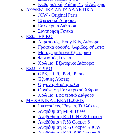
Καθαριστικά, Λάδια, Υγρά Διάφορα
ΑΥΘΕΝΤΙΚΑ ΑΝΤΑΛΛΑΚΤΙΚΑ
JCW - Original Parts
Εξωτερικό Διάφορα
Εσωτερικό Διάφορα
Συντήρηση Γενικά
ΕΞΩΤΕΡΙΚΟ
Αεροτομές, Body Kits, Διάφορα
Γραφικά οροφής, λωρίδες, σήματα
Μεταχειρισμένα Εξωτερικό
Φωτισμός Γενικά
Χρώμια, Εξωτερικό Διάφορα
ΕΣΩΤΕΡΙΚΟ
GPS, Hi Fi, iPod, iPhone
Έξυπνες Λύσεις
Όργανα, Βάσεις κ.λ.π
Οργάνωση Εσωτερικού Χώρου
Χρώμια, Εσωτερικό Διάφορα
ΜΗΧΑΝΙΚΑ - ΒΕΛΤΙΩΣΕΙΣ
Intercoolers, Ψυγεία, Συλλέκτες
Αναβάθμιση MINI Diesel
Αναβάθμιση R50 ONE & Cooper
Αναβάθμιση R53 Cooper S
Αναβάθμιση R56 Cooper S JCW
Αναβάθμιση R56, R60 Cooper S