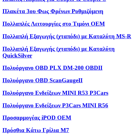
Πλακέτα 3ου Φως Φρένων Ρυθμιζόμενη
Πολλαπλές Λειτουργίες στο Τιμόνι OEM
Πολλαπλή Εξαγωγής (χταπόδι) με Καταλύτη MS-R
Πολλαπλή Εξαγωγής (χταπόδι) με Καταλύτη
QuickSilver
Πολυόργανο OBD PLX DM-200 OBDII
Πολυόργανο OBD ScanGaugeII
Πολυόργανο Ενδείξεων MINI R53 P3Cars
Πολυόργανο Ενδείξεων P3Cars MINI R56
Προσαρμογέας iPOD OEM
Πρόσθια Κάτω Γρίλια M7