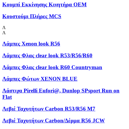
Κουμπί Εκκίνησης Κινητήρα OEM
Κουστούμι Πλήρες MCS
Λ
Λ
Λάμπες Xenon look R56
Λάμπες Φλας clear look R53/R56/R60
Λάμπες Φλας clear look R60 Countryman
Λάμπες Φώτων XENON BLUE
Λάστιχα Pirelli Eufori@, Dunlop SPsport Run on
Flat
Λεβιέ Ταχυτήτων Carbon R53/R56 M7
Λεβιέ Ταχυτήτων Carbon/Δέρμα R56 JCW