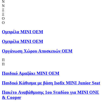
Ν
Ν
Ξ
Ξ
Ο
Ο
Ομπρέλα MINI OEM
Ομπρέλα MINI OEM
Οργάνωση Χώρου Αποσκευών OEM
Π
Π
Παιδικό Αμαξάκι MINI OEM
Παιδικό Κάθισμα με βάση Isofix MINI Junior Seat
Πακέτο Aναβάθμισης 1ου Sταδίου για MINI ONE
& Cooper