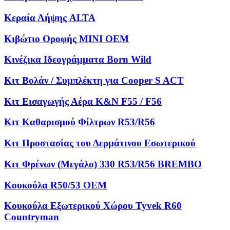
Κεραία Λήψης ALTA
Κιβώτιο Οροφής MINI OEM
Κινέζικα Ιδεογράμματα Born Wild
Κιτ Βολάν / Συμπλέκτη για Cooper S ACT
Κιτ Εισαγωγής Αέρα K&N F55 / F56
Κιτ Καθαρισμού Φίλτρων R53/R56
Κιτ Προστασίας του Δερμάτινου Εσωτερικού
Κιτ Φρένων (Μεγάλο) 330 R53/R56 BREMBO
Κουκούλα R50/53 OEM
Κουκούλα Εξωτερικού Χώρου Tyvek R60
Countryman