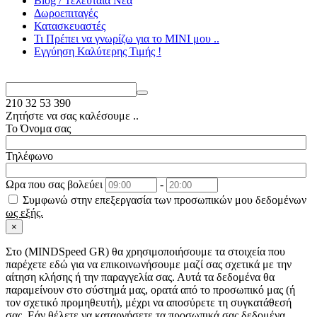
Blog / Τελευταία Νέα
Δωροεπιταγές
Κατασκευαστές
Τι Πρέπει να γνωρίζω για το MΙΝΙ μου ..
Εγγύηση Καλύτερης Τιμής !
210
32 53 390
Ζητήστε να σας καλέσουμε ..
Το Όνομα σας
Τηλέφωνο
Ωρα που σας βολεύει
-
Συμφωνώ στην επεξεργασία των προσωπικών μου δεδομένων
ως εξής.
×
Στo (MINDSpeed GR) θα χρησιμοποιήσουμε τα στοιχεία που
παρέχετε εδώ για να επικοινωνήσουμε μαζί σας σχετικά με την
αίτηση κλήσης ή την παραγγελία σας. Αυτά τα δεδομένα θα
παραμείνουν στο σύστημά μας, ορατά από το προσωπικό μας (ή
τον σχετικό προμηθευτή), μέχρι να αποσύρετε τη συγκατάθεσή
σας. Εάν θέλετε να καταργήσετε τα προσωπικά σας δεδομένα,