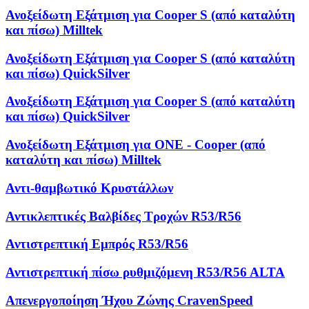
Ανοξείδωτη Εξάτμιση για Cooper S (από καταλύτη
και πίσω) Milltek
Ανοξείδωτη Εξάτμιση για Cooper S (από καταλύτη
και πίσω) QuickSilver
Ανοξείδωτη Εξάτμιση για Cooper S (από καταλύτη
και πίσω) QuickSilver
Ανοξείδωτη Εξάτμιση για ONE - Cooper (από
καταλύτη και πίσω) Milltek
Αντι-θαμβωτικό Κρυστάλλων
Αντικλεπτικές Βαλβίδες Τροχών R53/R56
Αντιστρεπτική Εμπρός R53/R56
Αντιστρεπτική πίσω ρυθμιζόμενη R53/R56 ALTA
Απενεργοποίηση Ήχου Ζώνης CravenSpeed