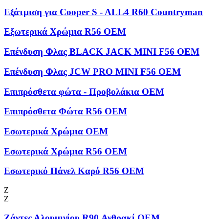
Εξάτμιση για Cooper S - ALL4 R60 Countryman
Εξωτερικά Χρώμια R56 OEM
Επένδυση Φλας BLACK JACK MINI F56 OEM
Επένδυση Φλας JCW PRO MINI F56 OEM
Επιπρόσθετα φώτα - Προβολάκια OEM
Επιπρόσθετα Φώτα R56 OEM
Εσωτερικά Χρώμια OEM
Εσωτερικά Χρώμια R56 OEM
Εσωτερικό Πάνελ Καρό R56 OEM
Ζ
Ζ
Ζάντες Αλουμινίου R90 Ανθρακί OEM