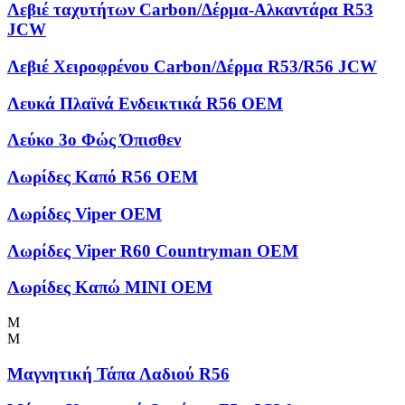
Λεβιέ ταχυτήτων Carbon/Δέρμα-Αλκαντάρα R53
JCW
Λεβιέ Χειροφρένου Carbon/Δέρμα R53/R56 JCW
Λευκά Πλαϊνά Ενδεικτικά R56 OEM
Λεύκο 3ο Φώς Όπισθεν
Λωρίδες Kαπό R56 OEM
Λωρίδες Viper OEM
Λωρίδες Viper R60 Countryman OEM
Λωρίδες Καπώ MINI OEM
Μ
Μ
Μαγνητική Τάπα Λαδιού R56