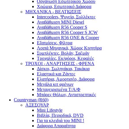
Οργάνωση Εσωτερικού Χώρου
Χρώμια, Εσωτερικό Διάφορα
ΜΗΧΑΝΙΚΑ - ΒΕΛΤΙΩΣΕΙΣ
Intercoolers, Ψυγεία, Συλλέκτες
Αναβάθμιση MINI Diesel
Αναβάθμιση R56 Cooper S
Αναβάθμιση R56 Cooper S JCW
Αναβάθμιση R56 ONE & Cooper
Εξατμίσεις, Φίλτρα
Λοιπά Μηχανικά, Χώρος Κινητήρα
Συμπλέκτες, Βολάν, Σαζμάν
Τροχαλίες, Εκ/φόροι, Κεφαλές
ΤΡΟΧΟΙ - ΑΝΑΡΤΗΣΕΙΣ - ΦΡΕΝΑ
Δίσκοι, Σωληνάκια, Τακάκια
Ελαστικά και Ζάντες
Ελατήρια, Αμορτισέρ, Διάφορα
Μεγάλα κιτ φρένων
Μεταχειρισμένα Τ/Α/Φ
Μπάρες Θόλων, Αντιστρεπτικές
Countryman (R60)
ΑΞΕΣΟΥΑΡ
Mini Lifestyle
Βιβλία, Περιοδικά, DVD
Για τα κλειδιά του MINI !
Διάφορα Απαραίτητα