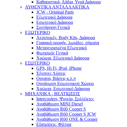
Καθαριστικά, Λάδια, Υγρά Διάφορα
ΑΥΘΕΝΤΙΚΑ ΑΝΤΑΛΛΑΚΤΙΚΑ
JCW - Original Parts
Εξωτερικό Διάφορα
Εσωτερικό Διάφορα
Συντήρηση Γενικά
ΕΞΩΤΕΡΙΚΟ
Αεροτομές, Body Kits, Διάφορα
Γραφικά οροφής, λωρίδες, σήματα
Μεταχειρισμένα Εξωτερικό
Φωτισμός Γενικά
Χρώμια, Εξωτερικό Διάφορα
ΕΣΩΤΕΡΙΚΟ
GPS, Hi Fi, iPod, iPhone
Έξυπνες Λύσεις
Οργανα, Βάσεις κ.λ.π
Οργάνωση Εσωτερικού Χώρου
Χρώμια, Εσωτερικό Διάφορα
ΜΗΧΑΝΙΚΑ - ΒΕΛΤΙΩΣΕΙΣ
Intercoolers, Ψυγεία, Συλλέκτες
Αναβάθμιση MINI Diesel
Αναβάθμιση R60 Cooper S
Αναβάθμιση R60 Cooper S JCW
Αναβάθμιση R60 ONE & Cooper
Εξατμίσεις, Φίλτρα