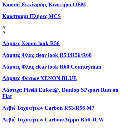
Κουμπί Εκκίνησης Κινητήρα OEM
Κουστούμι Πλήρες MCS
Λ
Λ
Λάμπες Xenon look R56
Λάμπες Φλας clear look R53/R56/R60
Λάμπες Φλας clear look R60 Countryman
Λάμπες Φώτων XENON BLUE
Λάστιχα Pirelli Eufori@, Dunlop SPsport Run on
Flat
Λεβιέ Ταχυτήτων Carbon R53/R56 M7
Λεβιέ Ταχυτήτων Carbon/Δέρμα R56 JCW