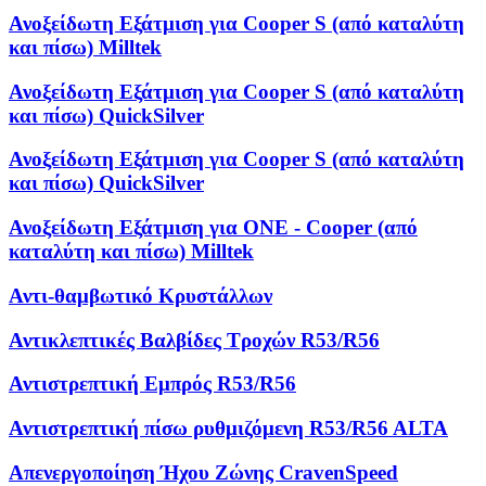
Ανοξείδωτη Εξάτμιση για Cooper S (από καταλύτη
και πίσω) Milltek
Ανοξείδωτη Εξάτμιση για Cooper S (από καταλύτη
και πίσω) QuickSilver
Ανοξείδωτη Εξάτμιση για Cooper S (από καταλύτη
και πίσω) QuickSilver
Ανοξείδωτη Εξάτμιση για ONE - Cooper (από
καταλύτη και πίσω) Milltek
Αντι-θαμβωτικό Κρυστάλλων
Αντικλεπτικές Βαλβίδες Τροχών R53/R56
Αντιστρεπτική Εμπρός R53/R56
Αντιστρεπτική πίσω ρυθμιζόμενη R53/R56 ALTA
Απενεργοποίηση Ήχου Ζώνης CravenSpeed