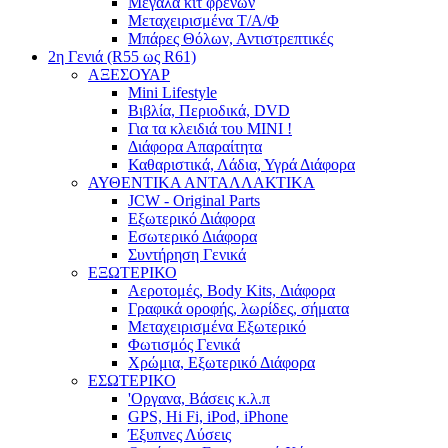
Μεγάλα κιτ φρένων
Μεταχειρισμένα Τ/Α/Φ
Μπάρες Θόλων, Αντιστρεπτικές
2η Γενιά (R55 ως R61)
ΑΞΕΣΟΥΑΡ
Mini Lifestyle
Βιβλία, Περιοδικά, DVD
Για τα κλειδιά του MINI !
Διάφορα Απαραίτητα
Καθαριστικά, Λάδια, Υγρά Διάφορα
ΑΥΘΕΝΤΙΚΑ ΑΝΤΑΛΛΑΚΤΙΚΑ
JCW - Original Parts
Εξωτερικό Διάφορα
Εσωτερικό Διάφορα
Συντήρηση Γενικά
ΕΞΩΤΕΡΙΚΟ
Αεροτομές, Body Kits, Διάφορα
Γραφικά οροφής, λωρίδες, σήματα
Μεταχειρισμένα Εξωτερικό
Φωτισμός Γενικά
Χρώμια, Εξωτερικό Διάφορα
ΕΣΩΤΕΡΙΚΟ
'Οργανα, Βάσεις κ.λ.π
GPS, Hi Fi, iPod, iPhone
Έξυπνες Λύσεις