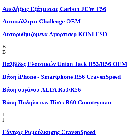
Απολήξεις Εξάτμισεις Carbon JCW F56
Αυτοκόλλητα Challenge OEM
Αυτορυθμιζόμενα Αμορτισέρ KONI FSD
Β
Β
Βαλβίδες Ελαστικών Union Jack R53/R56 OEM
Βάση iPhone - Smartphone R56 CravenSpeed
Βάση οργάνου ALTA R53/R56
Βάση Ποδηλάτων Πίσω R60 Countryman
Γ
Γ
Γάντζος Ρυμούλκησης CravenSpeed