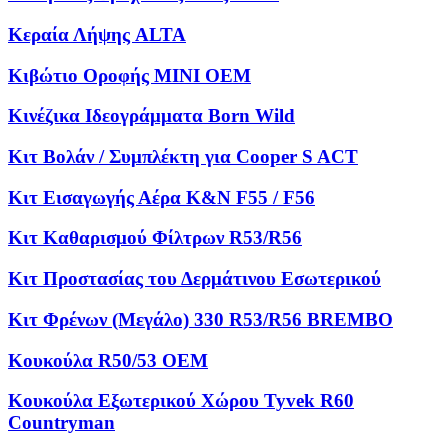
Κεραία Λήψης ALTA
Κιβώτιο Οροφής MINI OEM
Κινέζικα Ιδεογράμματα Born Wild
Κιτ Βολάν / Συμπλέκτη για Cooper S ACT
Κιτ Εισαγωγής Αέρα K&N F55 / F56
Κιτ Καθαρισμού Φίλτρων R53/R56
Κιτ Προστασίας του Δερμάτινου Εσωτερικού
Κιτ Φρένων (Μεγάλο) 330 R53/R56 BREMBO
Κουκούλα R50/53 OEM
Κουκούλα Εξωτερικού Χώρου Tyvek R60
Countryman