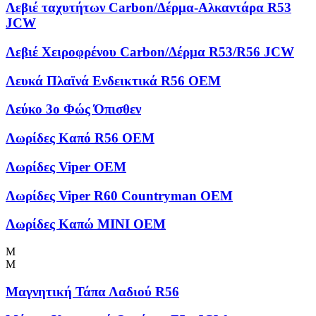
Λεβιέ ταχυτήτων Carbon/Δέρμα-Αλκαντάρα R53
JCW
Λεβιέ Χειροφρένου Carbon/Δέρμα R53/R56 JCW
Λευκά Πλαϊνά Ενδεικτικά R56 OEM
Λεύκο 3ο Φώς Όπισθεν
Λωρίδες Kαπό R56 OEM
Λωρίδες Viper OEM
Λωρίδες Viper R60 Countryman OEM
Λωρίδες Καπώ MINI OEM
Μ
Μ
Μαγνητική Τάπα Λαδιού R56