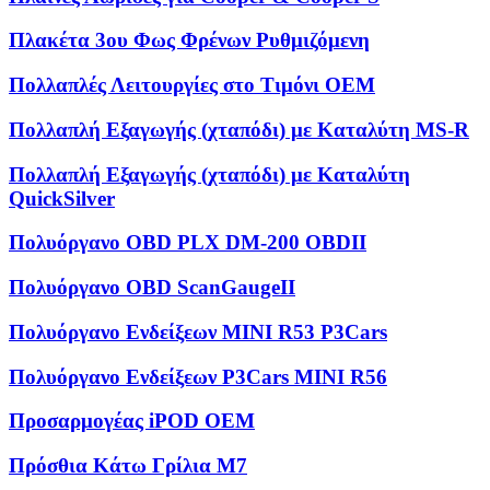
Πλακέτα 3ου Φως Φρένων Ρυθμιζόμενη
Πολλαπλές Λειτουργίες στο Τιμόνι OEM
Πολλαπλή Εξαγωγής (χταπόδι) με Καταλύτη MS-R
Πολλαπλή Εξαγωγής (χταπόδι) με Καταλύτη
QuickSilver
Πολυόργανο OBD PLX DM-200 OBDII
Πολυόργανο OBD ScanGaugeII
Πολυόργανο Ενδείξεων MINI R53 P3Cars
Πολυόργανο Ενδείξεων P3Cars MINI R56
Προσαρμογέας iPOD OEM
Πρόσθια Κάτω Γρίλια M7