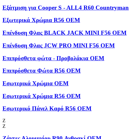
Εξάτμιση για Cooper S - ALL4 R60 Countryman
Εξωτερικά Χρώμια R56 OEM
Επένδυση Φλας BLACK JACK MINI F56 OEM
Επένδυση Φλας JCW PRO MINI F56 OEM
Επιπρόσθετα φώτα - Προβολάκια OEM
Επιπρόσθετα Φώτα R56 OEM
Εσωτερικά Χρώμια OEM
Εσωτερικά Χρώμια R56 OEM
Εσωτερικό Πάνελ Καρό R56 OEM
Ζ
Ζ
Ζάντες Αλουμινίου R90 Ανθρακί OEM