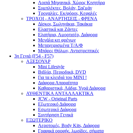
Λοιπά Μηχανικά, Χώρος Κινητήρα
Συμπλέκτες, Βολάν, Σαζμάν
Τροχαλίες, Εκ/φόροι, Κεφαλές
ΤΡΟΧΟΙ - ΑΝΑΡΤΗΣΕΙΣ - ΦΡΕΝΑ
Δίσκοι, Σωληνάκια, Τακάκια
Ελαστικά και Ζάντες
Ελατήρια, Αμορτισέρ, Διάφορα
Μεγάλα κιτ φρένων
Μεταχειρισμένα Τ/Α/Φ
Μπάρες Θόλων, Αντιστρεπτικές
3η Γενιά (F54 - F57)
ΑΞΕΣΟΥΑΡ
Mini Lifestyle
Βιβλία, Περιοδικά, DVD
Για τα κλειδιά του MINI !
Διάφορα Απαραίτητα
Καθαριστικά, Λάδια, Υγρά Διάφορα
ΑΥΘΕΝΤΙΚΑ ΑΝΤΑΛΛΑΚΤΙΚΑ
JCW - Original Parts
Εξωτερικό Διάφορα
Εσωτερικό Διάφορα
Συντήρηση Γενικά
ΕΞΩΤΕΡΙΚΟ
Αεροτομές, Body Kits, Διάφορα
Γραφικά οροφής, λωρίδες, σήματα