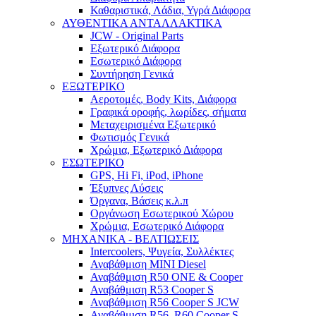
Καθαριστικά, Λάδια, Υγρά Διάφορα
ΑΥΘΕΝΤΙΚΑ ΑΝΤΑΛΛΑΚΤΙΚΑ
JCW - Original Parts
Εξωτερικό Διάφορα
Εσωτερικό Διάφορα
Συντήρηση Γενικά
ΕΞΩΤΕΡΙΚΟ
Αεροτομές, Body Kits, Διάφορα
Γραφικά οροφής, λωρίδες, σήματα
Μεταχειρισμένα Εξωτερικό
Φωτισμός Γενικά
Χρώμια, Εξωτερικό Διάφορα
ΕΣΩΤΕΡΙΚΟ
GPS, Hi Fi, iPod, iPhone
Έξυπνες Λύσεις
Όργανα, Βάσεις κ.λ.π
Οργάνωση Εσωτερικού Χώρου
Χρώμια, Εσωτερικό Διάφορα
ΜΗΧΑΝΙΚΑ - ΒΕΛΤΙΩΣΕΙΣ
Intercoolers, Ψυγεία, Συλλέκτες
Αναβάθμιση MINI Diesel
Αναβάθμιση R50 ONE & Cooper
Αναβάθμιση R53 Cooper S
Αναβάθμιση R56 Cooper S JCW
Αναβάθμιση R56, R60 Cooper S