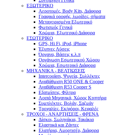
Συντήρηση Γενικά
ΕΞΩΤΕΡΙΚΟ
Αεροτομές, Body Kits, Διάφορα
Γραφικά οροφής, λωρίδες, σήματα
Μεταχειρισμένα Εξωτερικό
Φωτισμός Γενικά
Χρώμια, Εξωτερικό Διάφορα
ΕΣΩΤΕΡΙΚΟ
GPS, Hi Fi, iPod, iPhone
Έξυπνες Λύσεις
Όργανα, Βάσεις κ.λ.π
Οργάνωση Εσωτερικού Χώρου
Χρώμια, Εσωτερικό Διάφορα
ΜΗΧΑΝΙΚΑ - ΒΕΛΤΙΩΣΕΙΣ
Intercoolers, Ψυγεία, Συλλέκτες
Αναβάθμιση R50 ONE & Cooper
Αναβάθμιση R53 Cooper S
Εξατμίσεις, Φίλτρα
Λοιπά Μηχανικά, Χώρος Κινητήρα
Συμπλέκτες, Βολάν, Σαζμάν
Τροχαλίες, Εκ/φόροι, Κεφαλές
ΤΡΟΧΟΙ - ΑΝΑΡΤΗΣΕΙΣ - ΦΡΕΝΑ
Δίσκοι, Σωληνάκια, Τακάκια
Ελαστικά και Ζάντες
Ελατήρια, Αμορτισέρ, Διάφορα