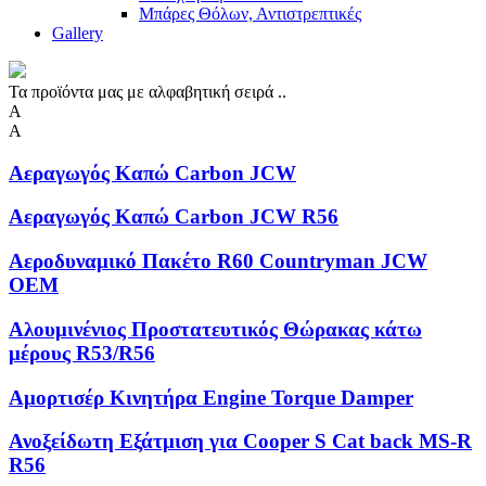
Μπάρες Θόλων, Αντιστρεπτικές
Gallery
Τα προϊόντα μας με αλφαβητική σειρά ..
Α
Α
Αεραγωγός Καπώ Carbon JCW
Αεραγωγός Καπώ Carbon JCW R56
Αεροδυναμικό Πακέτο R60 Countryman JCW
OEM
Αλουμινένιος Προστατευτικός Θώρακας κάτω
μέρους R53/R56
Αμορτισέρ Κινητήρα Engine Torque Damper
Ανοξείδωτη Eξάτμιση για Cooper S Cat back MS-R
R56