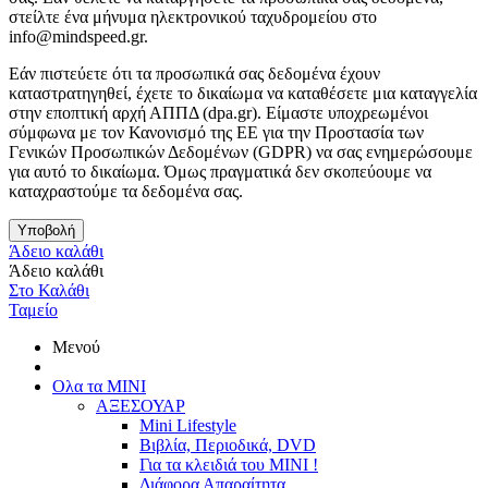
στείλτε ένα μήνυμα ηλεκτρονικού ταχυδρομείου στο
info@mindspeed.gr.
Εάν πιστεύετε ότι τα προσωπικά σας δεδομένα έχουν
καταστρατηγηθεί, έχετε το δικαίωμα να καταθέσετε μια καταγγελία
στην εποπτική αρχή ΑΠΠΔ (dpa.gr). Είμαστε υποχρεωμένοι
σύμφωνα με τον Κανονισμό της ΕΕ για την Προστασία των
Γενικών Προσωπικών Δεδομένων (GDPR) να σας ενημερώσουμε
για αυτό το δικαίωμα. Όμως πραγματικά δεν σκοπεύουμε να
καταχραστούμε τα δεδομένα σας.
Υποβολή
Άδειο καλάθι
Άδειο καλάθι
Στο Καλάθι
Ταμείο
Μενού
Ολα τα ΜΙΝΙ
ΑΞΕΣΟΥΑΡ
Mini Lifestyle
Βιβλία, Περιοδικά, DVD
Για τα κλειδιά του MINI !
Διάφορα Απαραίτητα