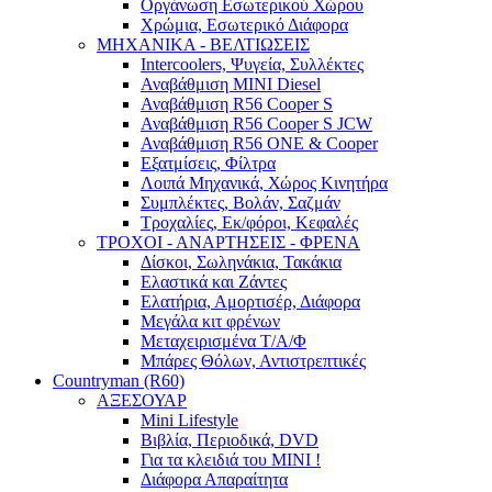
Οργάνωση Εσωτερικού Χώρου
Χρώμια, Εσωτερικό Διάφορα
ΜΗΧΑΝΙΚΑ - ΒΕΛΤΙΩΣΕΙΣ
Intercoolers, Ψυγεία, Συλλέκτες
Αναβάθμιση MINI Diesel
Αναβάθμιση R56 Cooper S
Αναβάθμιση R56 Cooper S JCW
Αναβάθμιση R56 ONE & Cooper
Εξατμίσεις, Φίλτρα
Λοιπά Μηχανικά, Χώρος Κινητήρα
Συμπλέκτες, Βολάν, Σαζμάν
Τροχαλίες, Εκ/φόροι, Κεφαλές
ΤΡΟΧΟΙ - ΑΝΑΡΤΗΣΕΙΣ - ΦΡΕΝΑ
Δίσκοι, Σωληνάκια, Τακάκια
Ελαστικά και Ζάντες
Ελατήρια, Αμορτισέρ, Διάφορα
Μεγάλα κιτ φρένων
Μεταχειρισμένα Τ/Α/Φ
Μπάρες Θόλων, Αντιστρεπτικές
Countryman (R60)
ΑΞΕΣΟΥΑΡ
Mini Lifestyle
Βιβλία, Περιοδικά, DVD
Για τα κλειδιά του MINI !
Διάφορα Απαραίτητα