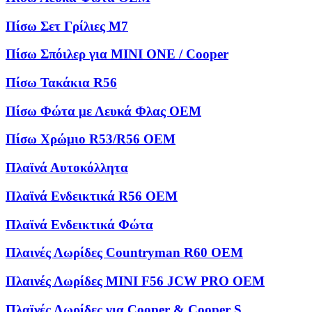
Πίσω Σετ Γρίλιες M7
Πίσω Σπόιλερ για MINI ONE / Cooper
Πίσω Τακάκια R56
Πίσω Φώτα με Λευκά Φλας OEM
Πίσω Χρώμιο R53/R56 OEM
Πλαϊνά Αυτοκόλλητα
Πλαϊνά Ενδεικτικά R56 OEM
Πλαϊνά Ενδεικτικά Φώτα
Πλαινές Λωρίδες Countryman R60 OEM
Πλαινές Λωρίδες MINI F56 JCW PRO OEM
Πλαϊνές Λωρίδες για Cooper & Cooper S