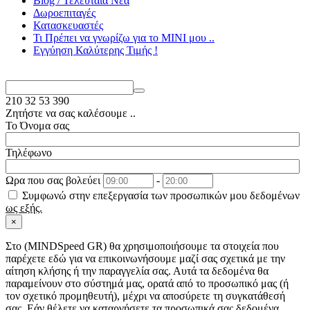
Blog / Τελευταία Νέα
Δωροεπιταγές
Κατασκευαστές
Τι Πρέπει να γνωρίζω για το MΙΝΙ μου ..
Εγγύηση Καλύτερης Τιμής !
210
32 53 390
Ζητήστε να σας καλέσουμε ..
Το Όνομα σας
Τηλέφωνο
Ωρα που σας βολεύει
-
Συμφωνώ στην επεξεργασία των προσωπικών μου δεδομένων
ως εξής.
×
Στo (MINDSpeed GR) θα χρησιμοποιήσουμε τα στοιχεία που
παρέχετε εδώ για να επικοινωνήσουμε μαζί σας σχετικά με την
αίτηση κλήσης ή την παραγγελία σας. Αυτά τα δεδομένα θα
παραμείνουν στο σύστημά μας, ορατά από το προσωπικό μας (ή
τον σχετικό προμηθευτή), μέχρι να αποσύρετε τη συγκατάθεσή
σας. Εάν θέλετε να καταργήσετε τα προσωπικά σας δεδομένα,