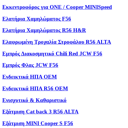
Εκκεντροφόρος για ONE / Cooper MINISpeed
Ελατήρια Χαμηλώματος F56
Ελατήρια Χαμηλώματος R56 H&R
Ελαφρωμένη Τροχαλία Στροφάλου R56 ALTA
Εμπρός Διακοσμητικό Chili Red JCW F56
Εμπρός Φλας JCW F56
Ενδεικτικά ΗΠΑ OEM
Ενδεικτικά ΗΠΑ R56 OEM
Ενισχυτικό & Καθαριστικό
Εξάτμιση Cat back 3 R56 ALTA
Εξάτμιση MINI Cooper S F56