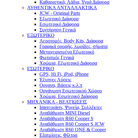
Καθαριστικά, Λάδια, Υγρά Διάφορα
ΑΥΘΕΝΤΙΚΑ ΑΝΤΑΛΛΑΚΤΙΚΑ
JCW - Original Parts
Εξωτερικό Διάφορα
Εσωτερικό Διάφορα
Συντήρηση Γενικά
ΕΞΩΤΕΡΙΚΟ
Αεροτομές, Body Kits, Διάφορα
Γραφικά οροφής, λωρίδες, σήματα
Μεταχειρισμένα Εξωτερικό
Φωτισμός Γενικά
Χρώμια, Εξωτερικό Διάφορα
ΕΣΩΤΕΡΙΚΟ
GPS, Hi Fi, iPod, iPhone
Έξυπνες Λύσεις
Οργανα, Βάσεις κ.λ.π
Οργάνωση Εσωτερικού Χώρου
Χρώμια, Εσωτερικό Διάφορα
ΜΗΧΑΝΙΚΑ - ΒΕΛΤΙΩΣΕΙΣ
Intercoolers, Ψυγεία, Συλλέκτες
Αναβάθμιση MINI Diesel
Αναβάθμιση R60 Cooper S
Αναβάθμιση R60 Cooper S JCW
Αναβάθμιση R60 ONE & Cooper
Εξατμίσεις, Φίλτρα