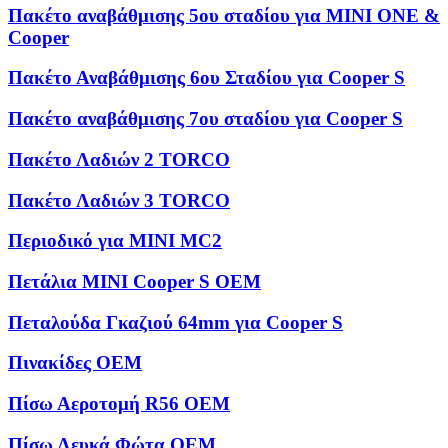
Πακέτο αναβάθμισης 5ου σταδίου για MINI ONE &
Cooper
Πακέτο Αναβάθμισης 6ου Σταδίου για Cooper S
Πακέτο αναβάθμισης 7ου σταδίου για Cooper S
Πακέτο Λαδιών 2 TORCO
Πακέτο Λαδιών 3 TORCO
Περιοδικό για MINI MC2
Πετάλια MINI Cooper S OEM
Πεταλούδα Γκαζιού 64mm για Cooper S
Πινακίδες OEM
Πίσω Αεροτομή R56 OEM
Πίσω Λευκά Φώτα OEM