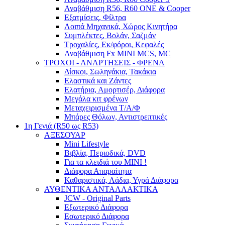
Αναβάθμιση R56, R60 ONE & Cooper
Εξατμίσεις, Φίλτρα
Λοιπά Μηχανικά, Χώρος Κινητήρα
Συμπλέκτες, Βολάν, Σαζμάν
Τροχαλίες, Εκ/φόροι, Κεφαλές
Αναβάθμιση Fx MINI MCS, MC
ΤΡΟΧΟΙ - ΑΝΑΡΤΗΣΕΙΣ - ΦΡΕΝΑ
Δίσκοι, Σωληνάκια, Τακάκια
Ελαστικά και Ζάντες
Ελατήρια, Αμορτισέρ, Διάφορα
Μεγάλα κιτ φρένων
Μεταχειρισμένα Τ/Α/Φ
Μπάρες Θόλων, Αντιστρεπτικές
1η Γενιά (R50 ως R53)
ΑΞΕΣΟΥΑΡ
Mini Lifestyle
Βιβλία, Περιοδικά, DVD
Για τα κλειδιά του MINI !
Διάφορα Απαραίτητα
Καθαριστικά, Λάδια, Υγρά Διάφορα
ΑΥΘΕΝΤΙΚΑ ΑΝΤΑΛΛΑΚΤΙΚΑ
JCW - Original Parts
Εξωτερικό Διάφορα
Εσωτερικό Διάφορα