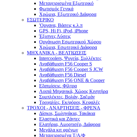
Μεταχειρισμένα Εξωτερικό
Φωτισμός Γενικά
Χρώμια, Εξωτερικό Διάφορα
ΕΣΩΤΕΡΙΚΟ
'Οργανα, Βάσεις κ.λ.π
GPS, Hi Fi, iPod, iPhone
Έξυπνες Λύσεις
Οργάνωση Εσωτερικού Χώρου
Χρώμια, Εσωτερικό Διάφορα
ΜΗΧΑΝΙΚΑ - ΒΕΛΤΙΩΣΕΙΣ
Intercoolers, Ψυγεία, Συλλέκτες
Αναβάθμιση F56 Cooper S
Αναβάθμιση F56 Cooper S JCW
Αναβάθμιση F56 Diesel
Αναβάθμιση F56 ONE & Cooper
Εξατμίσεις, Φίλτρα
Λοιπά Μηχανικά, Χώρος Κινητήρα
Συμπλέκτες, Βολάν, Σαζμάν
Τροχαλίες, Εκ/φόροι, Κεφαλές
ΤΡΟΧΟΙ - ΑΝΑΡΤΗΣΕΙΣ - ΦΡΕΝΑ
Δίσκοι, Σωληνάκια, Τακάκια
Ελαστικά και Ζάντες
Ελατήρια, Αμορτισέρ, Διάφορα
Μεγάλα κιτ φρένων
Μεταχειρισμένα Τ/Α/Φ