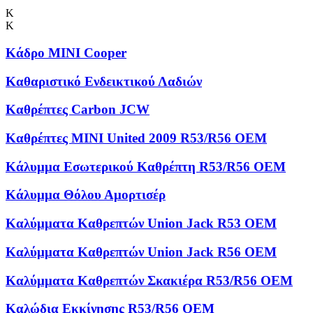
Κ
Κ
Κάδρο MINI Cooper
Καθαριστικό Ενδεικτικού Λαδιών
Καθρέπτες Carbon JCW
Καθρέπτες MINI United 2009 R53/R56 OEM
Κάλυμμα Εσωτερικού Καθρέπτη R53/R56 OEM
Κάλυμμα Θόλου Αμορτισέρ
Καλύμματα Kαθρεπτών Union Jack R53 OEM
Καλύμματα Καθρεπτών Union Jack R56 OEM
Καλύμματα Καθρεπτών Σκακιέρα R53/R56 OEM
Καλώδια Εκκίνησης R53/R56 OEM