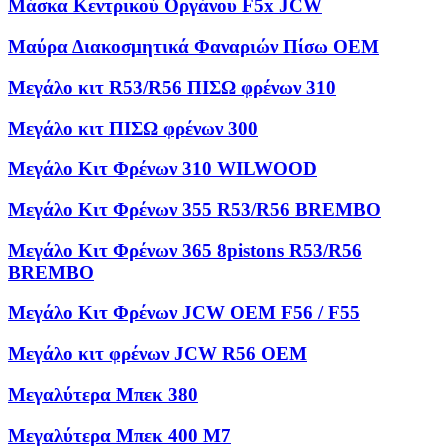
Μάσκα Κεντρικού Οργάνου F5x JCW
Μαύρα Διακοσμητικά Φαναριών Πίσω OEM
Μεγάλο κιτ R53/R56 ΠΙΣΩ φρένων 310
Μεγάλο κιτ ΠΙΣΩ φρένων 300
Μεγάλο Κιτ Φρένων 310 WILWOOD
Μεγάλο Κιτ Φρένων 355 R53/R56 BREMBO
Μεγάλο Κιτ Φρένων 365 8pistons R53/R56
BREMBO
Μεγάλο Κιτ Φρένων JCW OEM F56 / F55
Μεγάλο κιτ φρένων JCW R56 OEM
Μεγαλύτερα Μπεκ 380
Μεγαλύτερα Μπεκ 400 M7