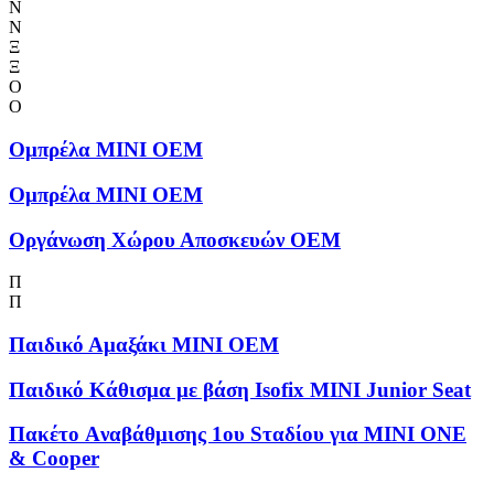
Ν
Ν
Ξ
Ξ
Ο
Ο
Ομπρέλα MINI OEM
Ομπρέλα MINI OEM
Οργάνωση Χώρου Αποσκευών OEM
Π
Π
Παιδικό Αμαξάκι MINI OEM
Παιδικό Κάθισμα με βάση Isofix MINI Junior Seat
Πακέτο Aναβάθμισης 1ου Sταδίου για MINI ONE
& Cooper