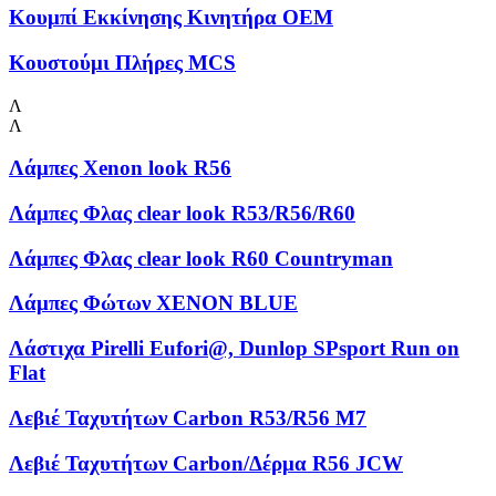
Κουμπί Εκκίνησης Κινητήρα OEM
Κουστούμι Πλήρες MCS
Λ
Λ
Λάμπες Xenon look R56
Λάμπες Φλας clear look R53/R56/R60
Λάμπες Φλας clear look R60 Countryman
Λάμπες Φώτων XENON BLUE
Λάστιχα Pirelli Eufori@, Dunlop SPsport Run on
Flat
Λεβιέ Ταχυτήτων Carbon R53/R56 M7
Λεβιέ Ταχυτήτων Carbon/Δέρμα R56 JCW