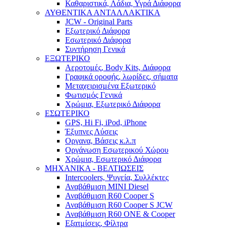
Καθαριστικά, Λάδια, Υγρά Διάφορα
ΑΥΘΕΝΤΙΚΑ ΑΝΤΑΛΛΑΚΤΙΚΑ
JCW - Original Parts
Εξωτερικό Διάφορα
Εσωτερικό Διάφορα
Συντήρηση Γενικά
ΕΞΩΤΕΡΙΚΟ
Αεροτομές, Body Kits, Διάφορα
Γραφικά οροφής, λωρίδες, σήματα
Μεταχειρισμένα Εξωτερικό
Φωτισμός Γενικά
Χρώμια, Εξωτερικό Διάφορα
ΕΣΩΤΕΡΙΚΟ
GPS, Hi Fi, iPod, iPhone
Έξυπνες Λύσεις
Οργανα, Βάσεις κ.λ.π
Οργάνωση Εσωτερικού Χώρου
Χρώμια, Εσωτερικό Διάφορα
ΜΗΧΑΝΙΚΑ - ΒΕΛΤΙΩΣΕΙΣ
Intercoolers, Ψυγεία, Συλλέκτες
Αναβάθμιση MINI Diesel
Αναβάθμιση R60 Cooper S
Αναβάθμιση R60 Cooper S JCW
Αναβάθμιση R60 ONE & Cooper
Εξατμίσεις, Φίλτρα