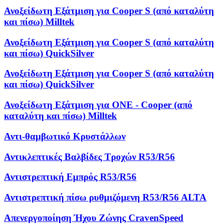
Ανοξείδωτη Εξάτμιση για Cooper S (από καταλύτη
και πίσω) Milltek
Ανοξείδωτη Εξάτμιση για Cooper S (από καταλύτη
και πίσω) QuickSilver
Ανοξείδωτη Εξάτμιση για Cooper S (από καταλύτη
και πίσω) QuickSilver
Ανοξείδωτη Εξάτμιση για ONE - Cooper (από
καταλύτη και πίσω) Milltek
Αντι-θαμβωτικό Κρυστάλλων
Αντικλεπτικές Βαλβίδες Τροχών R53/R56
Αντιστρεπτική Εμπρός R53/R56
Αντιστρεπτική πίσω ρυθμιζόμενη R53/R56 ALTA
Απενεργοποίηση Ήχου Ζώνης CravenSpeed