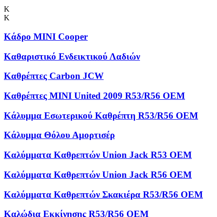
Κ
Κ
Κάδρο MINI Cooper
Καθαριστικό Ενδεικτικού Λαδιών
Καθρέπτες Carbon JCW
Καθρέπτες MINI United 2009 R53/R56 OEM
Κάλυμμα Εσωτερικού Καθρέπτη R53/R56 OEM
Κάλυμμα Θόλου Αμορτισέρ
Καλύμματα Kαθρεπτών Union Jack R53 OEM
Καλύμματα Καθρεπτών Union Jack R56 OEM
Καλύμματα Καθρεπτών Σκακιέρα R53/R56 OEM
Καλώδια Εκκίνησης R53/R56 OEM