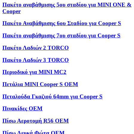
Πακέτο αναβάθμισης 5ου σταδίου για MINI ONE &
Cooper
Πακέτο Αναβάθμισης 6ου Σταδίου για Cooper S
Πακέτο αναβάθμισης 7ου σταδίου για Cooper S
Πακέτο Λαδιών 2 TORCO
Πακέτο Λαδιών 3 TORCO
Περιοδικό για MINI MC2
Πετάλια MINI Cooper S OEM
Πεταλούδα Γκαζιού 64mm για Cooper S
Πινακίδες OEM
Πίσω Αεροτομή R56 OEM
Πίσω Λευκά Φώτα OEM