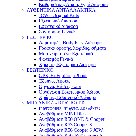
Καθαριστικά, Λάδια, Υγρά Διάφορα
ΑΥΘΕΝΤΙΚΑ ΑΝΤΑΛΛΑΚΤΙΚΑ
JCW - Original Parts
Εξωτερικό Διάφορα
Εσωτερικό Διάφορα
Συντήρηση Γενικά
ΕΞΩΤΕΡΙΚΟ
Αεροτομές, Body Kits, Διάφορα
Γραφικά οροφής, λωρίδες, σήματα
Μεταχειρισμένα Εξωτερικό
Φωτισμός Γενικά
Χρώμια, Εξωτερικό Διάφορα
ΕΣΩΤΕΡΙΚΟ
GPS, Hi Fi, iPod, iPhone
Έξυπνες Λύσεις
Όργανα, Βάσεις κ.λ.π
Οργάνωση Εσωτερικού Χώρου
Χρώμια, Εσωτερικό Διάφορα
ΜΗΧΑΝΙΚΑ - ΒΕΛΤΙΩΣΕΙΣ
Intercoolers, Ψυγεία, Συλλέκτες
Αναβάθμιση MINI Diesel
Αναβάθμιση R50 ONE & Cooper
Αναβάθμιση R53 Cooper S
Αναβάθμιση R56 Cooper S JCW
Αναβάθμιση R56, R60 Cooper S