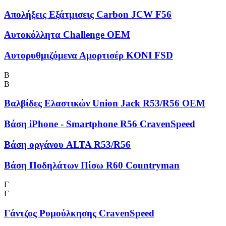
Απολήξεις Εξάτμισεις Carbon JCW F56
Αυτοκόλλητα Challenge OEM
Αυτορυθμιζόμενα Αμορτισέρ KONI FSD
Β
Β
Βαλβίδες Ελαστικών Union Jack R53/R56 OEM
Βάση iPhone - Smartphone R56 CravenSpeed
Βάση οργάνου ALTA R53/R56
Βάση Ποδηλάτων Πίσω R60 Countryman
Γ
Γ
Γάντζος Ρυμούλκησης CravenSpeed