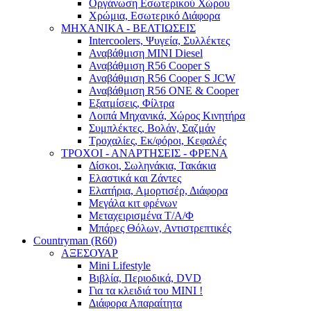
Οργάνωση Εσωτερικού Χώρου
Χρώμια, Εσωτερικό Διάφορα
ΜΗΧΑΝΙΚΑ - ΒΕΛΤΙΩΣΕΙΣ
Intercoolers, Ψυγεία, Συλλέκτες
Αναβάθμιση MINI Diesel
Αναβάθμιση R56 Cooper S
Αναβάθμιση R56 Cooper S JCW
Αναβάθμιση R56 ONE & Cooper
Εξατμίσεις, Φίλτρα
Λοιπά Μηχανικά, Χώρος Κινητήρα
Συμπλέκτες, Βολάν, Σαζμάν
Τροχαλίες, Εκ/φόροι, Κεφαλές
ΤΡΟΧΟΙ - ΑΝΑΡΤΗΣΕΙΣ - ΦΡΕΝΑ
Δίσκοι, Σωληνάκια, Τακάκια
Ελαστικά και Ζάντες
Ελατήρια, Αμορτισέρ, Διάφορα
Μεγάλα κιτ φρένων
Μεταχειρισμένα Τ/Α/Φ
Μπάρες Θόλων, Αντιστρεπτικές
Countryman (R60)
ΑΞΕΣΟΥΑΡ
Mini Lifestyle
Βιβλία, Περιοδικά, DVD
Για τα κλειδιά του MINI !
Διάφορα Απαραίτητα