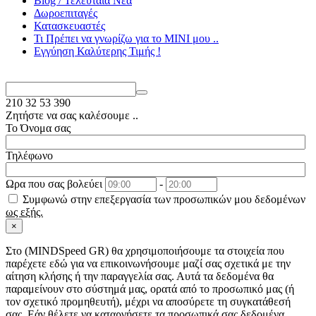
Blog / Τελευταία Νέα
Δωροεπιταγές
Κατασκευαστές
Τι Πρέπει να γνωρίζω για το MΙΝΙ μου ..
Εγγύηση Καλύτερης Τιμής !
210
32 53 390
Ζητήστε να σας καλέσουμε ..
Το Όνομα σας
Τηλέφωνο
Ωρα που σας βολεύει
-
Συμφωνώ στην επεξεργασία των προσωπικών μου δεδομένων
ως εξής.
×
Στo (MINDSpeed GR) θα χρησιμοποιήσουμε τα στοιχεία που
παρέχετε εδώ για να επικοινωνήσουμε μαζί σας σχετικά με την
αίτηση κλήσης ή την παραγγελία σας. Αυτά τα δεδομένα θα
παραμείνουν στο σύστημά μας, ορατά από το προσωπικό μας (ή
τον σχετικό προμηθευτή), μέχρι να αποσύρετε τη συγκατάθεσή
σας. Εάν θέλετε να καταργήσετε τα προσωπικά σας δεδομένα,