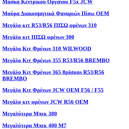
Μάσκα Κεντρικού Οργάνου F5x JCW
Μαύρα Διακοσμητικά Φαναριών Πίσω OEM
Μεγάλο κιτ R53/R56 ΠΙΣΩ φρένων 310
Μεγάλο κιτ ΠΙΣΩ φρένων 300
Μεγάλο Κιτ Φρένων 310 WILWOOD
Μεγάλο Κιτ Φρένων 355 R53/R56 BREMBO
Μεγάλο Κιτ Φρένων 365 8pistons R53/R56
BREMBO
Μεγάλο Κιτ Φρένων JCW OEM F56 / F55
Μεγάλο κιτ φρένων JCW R56 OEM
Μεγαλύτερα Μπεκ 380
Μεγαλύτερα Μπεκ 400 M7