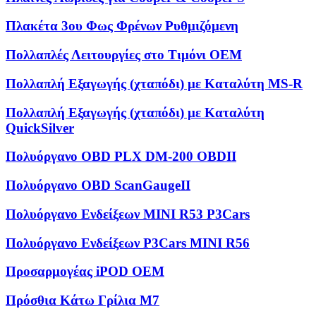
Πλακέτα 3ου Φως Φρένων Ρυθμιζόμενη
Πολλαπλές Λειτουργίες στο Τιμόνι OEM
Πολλαπλή Εξαγωγής (χταπόδι) με Καταλύτη MS-R
Πολλαπλή Εξαγωγής (χταπόδι) με Καταλύτη
QuickSilver
Πολυόργανο OBD PLX DM-200 OBDII
Πολυόργανο OBD ScanGaugeII
Πολυόργανο Ενδείξεων MINI R53 P3Cars
Πολυόργανο Ενδείξεων P3Cars MINI R56
Προσαρμογέας iPOD OEM
Πρόσθια Κάτω Γρίλια M7