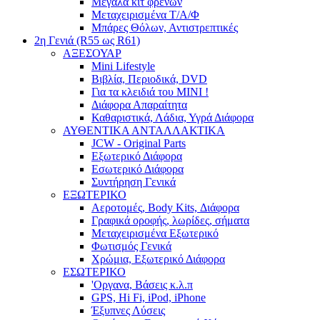
Μεγάλα κιτ φρένων
Μεταχειρισμένα Τ/Α/Φ
Μπάρες Θόλων, Αντιστρεπτικές
2η Γενιά (R55 ως R61)
ΑΞΕΣΟΥΑΡ
Mini Lifestyle
Βιβλία, Περιοδικά, DVD
Για τα κλειδιά του MINI !
Διάφορα Απαραίτητα
Καθαριστικά, Λάδια, Υγρά Διάφορα
ΑΥΘΕΝΤΙΚΑ ΑΝΤΑΛΛΑΚΤΙΚΑ
JCW - Original Parts
Εξωτερικό Διάφορα
Εσωτερικό Διάφορα
Συντήρηση Γενικά
ΕΞΩΤΕΡΙΚΟ
Αεροτομές, Body Kits, Διάφορα
Γραφικά οροφής, λωρίδες, σήματα
Μεταχειρισμένα Εξωτερικό
Φωτισμός Γενικά
Χρώμια, Εξωτερικό Διάφορα
ΕΣΩΤΕΡΙΚΟ
'Οργανα, Βάσεις κ.λ.π
GPS, Hi Fi, iPod, iPhone
Έξυπνες Λύσεις