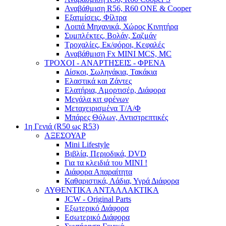
Αναβάθμιση R56, R60 ONE & Cooper
Εξατμίσεις, Φίλτρα
Λοιπά Μηχανικά, Χώρος Κινητήρα
Συμπλέκτες, Βολάν, Σαζμάν
Τροχαλίες, Εκ/φόροι, Κεφαλές
Αναβάθμιση Fx MINI MCS, MC
ΤΡΟΧΟΙ - ΑΝΑΡΤΗΣΕΙΣ - ΦΡΕΝΑ
Δίσκοι, Σωληνάκια, Τακάκια
Ελαστικά και Ζάντες
Ελατήρια, Αμορτισέρ, Διάφορα
Μεγάλα κιτ φρένων
Μεταχειρισμένα Τ/Α/Φ
Μπάρες Θόλων, Αντιστρεπτικές
1η Γενιά (R50 ως R53)
ΑΞΕΣΟΥΑΡ
Mini Lifestyle
Βιβλία, Περιοδικά, DVD
Για τα κλειδιά του MINI !
Διάφορα Απαραίτητα
Καθαριστικά, Λάδια, Υγρά Διάφορα
ΑΥΘΕΝΤΙΚΑ ΑΝΤΑΛΛΑΚΤΙΚΑ
JCW - Original Parts
Εξωτερικό Διάφορα
Εσωτερικό Διάφορα