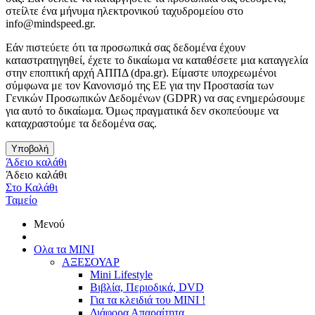
στείλτε ένα μήνυμα ηλεκτρονικού ταχυδρομείου στο
info@mindspeed.gr.
Εάν πιστεύετε ότι τα προσωπικά σας δεδομένα έχουν
καταστρατηγηθεί, έχετε το δικαίωμα να καταθέσετε μια καταγγελία
στην εποπτική αρχή ΑΠΠΔ (dpa.gr). Είμαστε υποχρεωμένοι
σύμφωνα με τον Κανονισμό της ΕΕ για την Προστασία των
Γενικών Προσωπικών Δεδομένων (GDPR) να σας ενημερώσουμε
για αυτό το δικαίωμα. Όμως πραγματικά δεν σκοπεύουμε να
καταχραστούμε τα δεδομένα σας.
Υποβολή
Άδειο καλάθι
Άδειο καλάθι
Στο Καλάθι
Ταμείο
Μενού
Ολα τα ΜΙΝΙ
ΑΞΕΣΟΥΑΡ
Mini Lifestyle
Βιβλία, Περιοδικά, DVD
Για τα κλειδιά του MINI !
Διάφορα Απαραίτητα