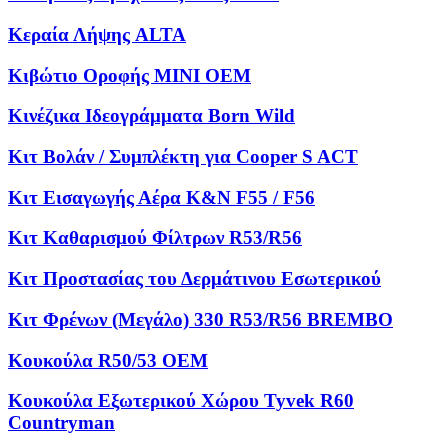
Κεραία Λήψης ALTA
Κιβώτιο Οροφής MINI OEM
Κινέζικα Ιδεογράμματα Born Wild
Κιτ Βολάν / Συμπλέκτη για Cooper S ACT
Κιτ Εισαγωγής Αέρα K&N F55 / F56
Κιτ Καθαρισμού Φίλτρων R53/R56
Κιτ Προστασίας του Δερμάτινου Εσωτερικού
Κιτ Φρένων (Μεγάλο) 330 R53/R56 BREMBO
Κουκούλα R50/53 OEM
Κουκούλα Εξωτερικού Χώρου Tyvek R60
Countryman