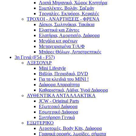
Λοιπά Μηχανικά, Χώρος Κινητήρα
Συμπλέκτες, Βολάν, Σαζμάν
Τροχαλίες, Εκ/φόροι, Κεφαλές
ΤΡΟΧΟΙ - ΑΝΑΡΤΗΣΕΙΣ - ΦΡΕΝΑ
Δίσκοι, Σωληνάκια, Τακάκια
Ελαστικά και Ζάντες
Ελατήρια, Αμορτισέρ, Διάφορα
Μεγάλα κιτ φρένων
Μεταχειρισμένα Τ/Α/Φ
Μπάρες Θόλων, Αντιστρεπτικές
3η Γενιά (F54 - F57)
ΑΞΕΣΟΥΑΡ
Mini Lifestyle
Βιβλία, Περιοδικά, DVD
Για τα κλειδιά του MINI !
Διάφορα Απαραίτητα
Καθαριστικά, Λάδια, Υγρά Διάφορα
ΑΥΘΕΝΤΙΚΑ ΑΝΤΑΛΛΑΚΤΙΚΑ
JCW - Original Parts
Εξωτερικό Διάφορα
Εσωτερικό Διάφορα
Συντήρηση Γενικά
ΕΞΩΤΕΡΙΚΟ
Αεροτομές, Body Kits, Διάφορα
Γραφικά οροφής, λωρίδες, σήματα