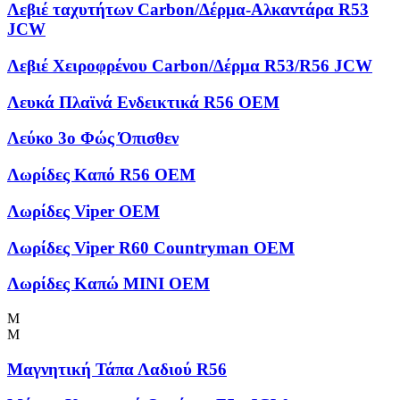
Λεβιέ ταχυτήτων Carbon/Δέρμα-Αλκαντάρα R53
JCW
Λεβιέ Χειροφρένου Carbon/Δέρμα R53/R56 JCW
Λευκά Πλαϊνά Ενδεικτικά R56 OEM
Λεύκο 3ο Φώς Όπισθεν
Λωρίδες Kαπό R56 OEM
Λωρίδες Viper OEM
Λωρίδες Viper R60 Countryman OEM
Λωρίδες Καπώ MINI OEM
Μ
Μ
Μαγνητική Τάπα Λαδιού R56