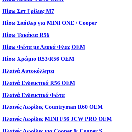
Πίσω Σετ Γρίλιες M7
Πίσω Σπόιλερ για MINI ONE / Cooper
Πίσω Τακάκια R56
Πίσω Φώτα με Λευκά Φλας OEM
Πίσω Χρώμιο R53/R56 OEM
Πλαϊνά Αυτοκόλλητα
Πλαϊνά Ενδεικτικά R56 OEM
Πλαϊνά Ενδεικτικά Φώτα
Πλαινές Λωρίδες Countryman R60 OEM
Πλαινές Λωρίδες MINI F56 JCW PRO OEM
Πλαϊνές Λωρίδες για Cooper & Cooper S