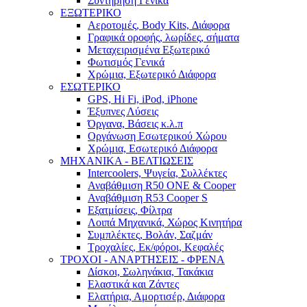
Συντήρηση Γενικά
ΕΞΩΤΕΡΙΚΟ
Αεροτομές, Body Kits, Διάφορα
Γραφικά οροφής, λωρίδες, σήματα
Μεταχειρισμένα Εξωτερικό
Φωτισμός Γενικά
Χρώμια, Εξωτερικό Διάφορα
ΕΣΩΤΕΡΙΚΟ
GPS, Hi Fi, iPod, iPhone
Έξυπνες Λύσεις
Όργανα, Βάσεις κ.λ.π
Οργάνωση Εσωτερικού Χώρου
Χρώμια, Εσωτερικό Διάφορα
ΜΗΧΑΝΙΚΑ - ΒΕΛΤΙΩΣΕΙΣ
Intercoolers, Ψυγεία, Συλλέκτες
Αναβάθμιση R50 ONE & Cooper
Αναβάθμιση R53 Cooper S
Εξατμίσεις, Φίλτρα
Λοιπά Μηχανικά, Χώρος Κινητήρα
Συμπλέκτες, Βολάν, Σαζμάν
Τροχαλίες, Εκ/φόροι, Κεφαλές
ΤΡΟΧΟΙ - ΑΝΑΡΤΗΣΕΙΣ - ΦΡΕΝΑ
Δίσκοι, Σωληνάκια, Τακάκια
Ελαστικά και Ζάντες
Ελατήρια, Αμορτισέρ, Διάφορα