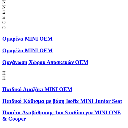
Ν
Ν
Ξ
Ξ
Ο
Ο
Ομπρέλα MINI OEM
Ομπρέλα MINI OEM
Οργάνωση Χώρου Αποσκευών OEM
Π
Π
Παιδικό Αμαξάκι MINI OEM
Παιδικό Κάθισμα με βάση Isofix MINI Junior Seat
Πακέτο Aναβάθμισης 1ου Sταδίου για MINI ONE
& Cooper