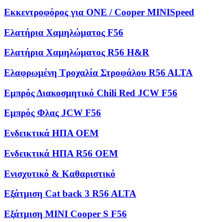
Εκκεντροφόρος για ONE / Cooper MINISpeed
Ελατήρια Χαμηλώματος F56
Ελατήρια Χαμηλώματος R56 H&R
Ελαφρωμένη Τροχαλία Στροφάλου R56 ALTA
Εμπρός Διακοσμητικό Chili Red JCW F56
Εμπρός Φλας JCW F56
Ενδεικτικά ΗΠΑ OEM
Ενδεικτικά ΗΠΑ R56 OEM
Ενισχυτικό & Καθαριστικό
Εξάτμιση Cat back 3 R56 ALTA
Εξάτμιση MINI Cooper S F56