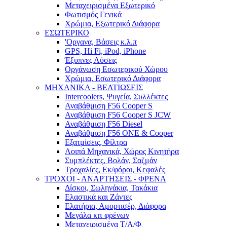
Μεταχειρισμένα Εξωτερικό
Φωτισμός Γενικά
Χρώμια, Εξωτερικό Διάφορα
ΕΣΩΤΕΡΙΚΟ
'Οργανα, Βάσεις κ.λ.π
GPS, Hi Fi, iPod, iPhone
Έξυπνες Λύσεις
Οργάνωση Εσωτερικού Χώρου
Χρώμια, Εσωτερικό Διάφορα
ΜΗΧΑΝΙΚΑ - ΒΕΛΤΙΩΣΕΙΣ
Intercoolers, Ψυγεία, Συλλέκτες
Αναβάθμιση F56 Cooper S
Αναβάθμιση F56 Cooper S JCW
Αναβάθμιση F56 Diesel
Αναβάθμιση F56 ONE & Cooper
Εξατμίσεις, Φίλτρα
Λοιπά Μηχανικά, Χώρος Κινητήρα
Συμπλέκτες, Βολάν, Σαζμάν
Τροχαλίες, Εκ/φόροι, Κεφαλές
ΤΡΟΧΟΙ - ΑΝΑΡΤΗΣΕΙΣ - ΦΡΕΝΑ
Δίσκοι, Σωληνάκια, Τακάκια
Ελαστικά και Ζάντες
Ελατήρια, Αμορτισέρ, Διάφορα
Μεγάλα κιτ φρένων
Μεταχειρισμένα Τ/Α/Φ