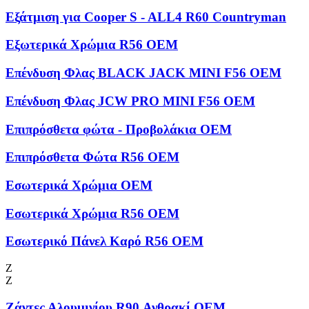
Εξάτμιση για Cooper S - ALL4 R60 Countryman
Εξωτερικά Χρώμια R56 OEM
Επένδυση Φλας BLACK JACK MINI F56 OEM
Επένδυση Φλας JCW PRO MINI F56 OEM
Επιπρόσθετα φώτα - Προβολάκια OEM
Επιπρόσθετα Φώτα R56 OEM
Εσωτερικά Χρώμια OEM
Εσωτερικά Χρώμια R56 OEM
Εσωτερικό Πάνελ Καρό R56 OEM
Ζ
Ζ
Ζάντες Αλουμινίου R90 Ανθρακί OEM