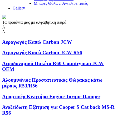
Μπάρες Θόλων, Αντιστρεπτικές
Gallery
Τα προϊόντα μας με αλφαβητική σειρά ..
Α
Α
Αεραγωγός Καπώ Carbon JCW
Αεραγωγός Καπώ Carbon JCW R56
Αεροδυναμικό Πακέτο R60 Countryman JCW
OEM
Αλουμινένιος Προστατευτικός Θώρακας κάτω
μέρους R53/R56
Αμορτισέρ Κινητήρα Engine Torque Damper
Ανοξείδωτη Eξάτμιση για Cooper S Cat back MS-R
R56