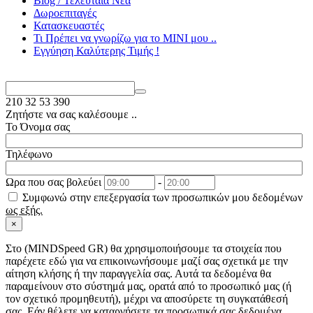
Blog / Τελευταία Νέα
Δωροεπιταγές
Κατασκευαστές
Τι Πρέπει να γνωρίζω για το MΙΝΙ μου ..
Εγγύηση Καλύτερης Τιμής !
210
32 53 390
Ζητήστε να σας καλέσουμε ..
Το Όνομα σας
Τηλέφωνο
Ωρα που σας βολεύει
-
Συμφωνώ στην επεξεργασία των προσωπικών μου δεδομένων
ως εξής.
×
Στo (MINDSpeed GR) θα χρησιμοποιήσουμε τα στοιχεία που
παρέχετε εδώ για να επικοινωνήσουμε μαζί σας σχετικά με την
αίτηση κλήσης ή την παραγγελία σας. Αυτά τα δεδομένα θα
παραμείνουν στο σύστημά μας, ορατά από το προσωπικό μας (ή
τον σχετικό προμηθευτή), μέχρι να αποσύρετε τη συγκατάθεσή
σας. Εάν θέλετε να καταργήσετε τα προσωπικά σας δεδομένα,