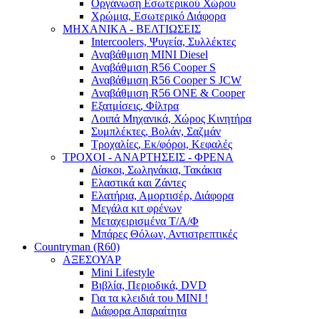
Οργάνωση Εσωτερικού Χώρου
Χρώμια, Εσωτερικό Διάφορα
ΜΗΧΑΝΙΚΑ - ΒΕΛΤΙΩΣΕΙΣ
Intercoolers, Ψυγεία, Συλλέκτες
Αναβάθμιση MINI Diesel
Αναβάθμιση R56 Cooper S
Αναβάθμιση R56 Cooper S JCW
Αναβάθμιση R56 ONE & Cooper
Εξατμίσεις, Φίλτρα
Λοιπά Μηχανικά, Χώρος Κινητήρα
Συμπλέκτες, Βολάν, Σαζμάν
Τροχαλίες, Εκ/φόροι, Κεφαλές
ΤΡΟΧΟΙ - ΑΝΑΡΤΗΣΕΙΣ - ΦΡΕΝΑ
Δίσκοι, Σωληνάκια, Τακάκια
Ελαστικά και Ζάντες
Ελατήρια, Αμορτισέρ, Διάφορα
Μεγάλα κιτ φρένων
Μεταχειρισμένα Τ/Α/Φ
Μπάρες Θόλων, Αντιστρεπτικές
Countryman (R60)
ΑΞΕΣΟΥΑΡ
Mini Lifestyle
Βιβλία, Περιοδικά, DVD
Για τα κλειδιά του MINI !
Διάφορα Απαραίτητα