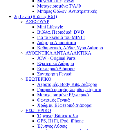
Μεγάλα κιτ φρένων
Μεταχειρισμένα Τ/Α/Φ
Μπάρες Θόλων, Αντιστρεπτικές
2η Γενιά (R55 ως R61)
ΑΞΕΣΟΥΑΡ
Mini Lifestyle
Βιβλία, Περιοδικά, DVD
Για τα κλειδιά του MINI !
Διάφορα Απαραίτητα
Καθαριστικά, Λάδια, Υγρά Διάφορα
ΑΥΘΕΝΤΙΚΑ ΑΝΤΑΛΛΑΚΤΙΚΑ
JCW - Original Parts
Εξωτερικό Διάφορα
Εσωτερικό Διάφορα
Συντήρηση Γενικά
ΕΞΩΤΕΡΙΚΟ
Αεροτομές, Body Kits, Διάφορα
Γραφικά οροφής, λωρίδες, σήματα
Μεταχειρισμένα Εξωτερικό
Φωτισμός Γενικά
Χρώμια, Εξωτερικό Διάφορα
ΕΣΩΤΕΡΙΚΟ
'Οργανα, Βάσεις κ.λ.π
GPS, Hi Fi, iPod, iPhone
Έξυπνες Λύσεις