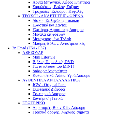
Λοιπά Μηχανικά, Χώρος Κινητήρα
Συμπλέκτες, Βολάν, Σαζμάν
Τροχαλίες, Εκ/φόροι, Κεφαλές
ΤΡΟΧΟΙ - ΑΝΑΡΤΗΣΕΙΣ - ΦΡΕΝΑ
Δίσκοι, Σωληνάκια, Τακάκια
Ελαστικά και Ζάντες
Ελατήρια, Αμορτισέρ, Διάφορα
Μεγάλα κιτ φρένων
Μεταχειρισμένα Τ/Α/Φ
Μπάρες Θόλων, Αντιστρεπτικές
3η Γενιά (F54 - F57)
ΑΞΕΣΟΥΑΡ
Mini Lifestyle
Βιβλία, Περιοδικά, DVD
Για τα κλειδιά του MINI !
Διάφορα Απαραίτητα
Καθαριστικά, Λάδια, Υγρά Διάφορα
ΑΥΘΕΝΤΙΚΑ ΑΝΤΑΛΛΑΚΤΙΚΑ
JCW - Original Parts
Εξωτερικό Διάφορα
Εσωτερικό Διάφορα
Συντήρηση Γενικά
ΕΞΩΤΕΡΙΚΟ
Αεροτομές, Body Kits, Διάφορα
Γραφικά οροφής, λωρίδες, σήματα