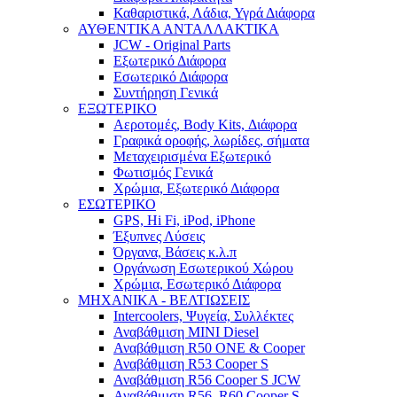
Καθαριστικά, Λάδια, Υγρά Διάφορα
ΑΥΘΕΝΤΙΚΑ ΑΝΤΑΛΛΑΚΤΙΚΑ
JCW - Original Parts
Εξωτερικό Διάφορα
Εσωτερικό Διάφορα
Συντήρηση Γενικά
ΕΞΩΤΕΡΙΚΟ
Αεροτομές, Body Kits, Διάφορα
Γραφικά οροφής, λωρίδες, σήματα
Μεταχειρισμένα Εξωτερικό
Φωτισμός Γενικά
Χρώμια, Εξωτερικό Διάφορα
ΕΣΩΤΕΡΙΚΟ
GPS, Hi Fi, iPod, iPhone
Έξυπνες Λύσεις
Όργανα, Βάσεις κ.λ.π
Οργάνωση Εσωτερικού Χώρου
Χρώμια, Εσωτερικό Διάφορα
ΜΗΧΑΝΙΚΑ - ΒΕΛΤΙΩΣΕΙΣ
Intercoolers, Ψυγεία, Συλλέκτες
Αναβάθμιση MINI Diesel
Αναβάθμιση R50 ONE & Cooper
Αναβάθμιση R53 Cooper S
Αναβάθμιση R56 Cooper S JCW
Αναβάθμιση R56, R60 Cooper S