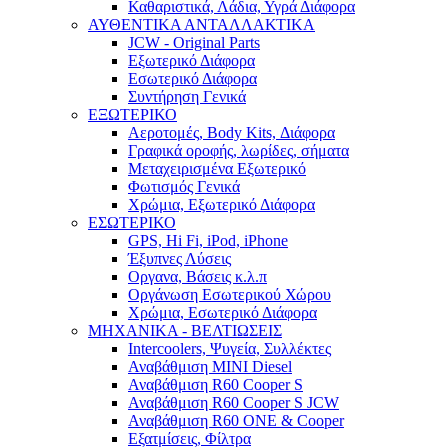
Καθαριστικά, Λάδια, Υγρά Διάφορα
ΑΥΘΕΝΤΙΚΑ ΑΝΤΑΛΛΑΚΤΙΚΑ
JCW - Original Parts
Εξωτερικό Διάφορα
Εσωτερικό Διάφορα
Συντήρηση Γενικά
ΕΞΩΤΕΡΙΚΟ
Αεροτομές, Body Kits, Διάφορα
Γραφικά οροφής, λωρίδες, σήματα
Μεταχειρισμένα Εξωτερικό
Φωτισμός Γενικά
Χρώμια, Εξωτερικό Διάφορα
ΕΣΩΤΕΡΙΚΟ
GPS, Hi Fi, iPod, iPhone
Έξυπνες Λύσεις
Οργανα, Βάσεις κ.λ.π
Οργάνωση Εσωτερικού Χώρου
Χρώμια, Εσωτερικό Διάφορα
ΜΗΧΑΝΙΚΑ - ΒΕΛΤΙΩΣΕΙΣ
Intercoolers, Ψυγεία, Συλλέκτες
Αναβάθμιση MINI Diesel
Αναβάθμιση R60 Cooper S
Αναβάθμιση R60 Cooper S JCW
Αναβάθμιση R60 ONE & Cooper
Εξατμίσεις, Φίλτρα