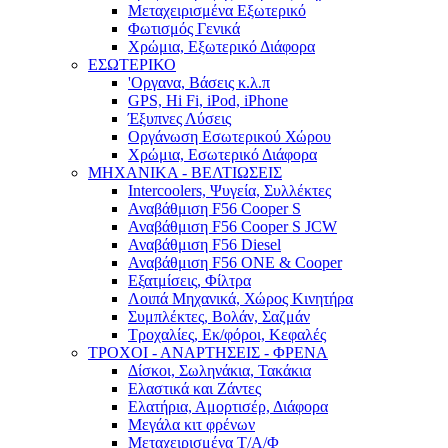
Μεταχειρισμένα Εξωτερικό
Φωτισμός Γενικά
Χρώμια, Εξωτερικό Διάφορα
ΕΣΩΤΕΡΙΚΟ
'Οργανα, Βάσεις κ.λ.π
GPS, Hi Fi, iPod, iPhone
Έξυπνες Λύσεις
Οργάνωση Εσωτερικού Χώρου
Χρώμια, Εσωτερικό Διάφορα
ΜΗΧΑΝΙΚΑ - ΒΕΛΤΙΩΣΕΙΣ
Intercoolers, Ψυγεία, Συλλέκτες
Αναβάθμιση F56 Cooper S
Αναβάθμιση F56 Cooper S JCW
Αναβάθμιση F56 Diesel
Αναβάθμιση F56 ONE & Cooper
Εξατμίσεις, Φίλτρα
Λοιπά Μηχανικά, Χώρος Κινητήρα
Συμπλέκτες, Βολάν, Σαζμάν
Τροχαλίες, Εκ/φόροι, Κεφαλές
ΤΡΟΧΟΙ - ΑΝΑΡΤΗΣΕΙΣ - ΦΡΕΝΑ
Δίσκοι, Σωληνάκια, Τακάκια
Ελαστικά και Ζάντες
Ελατήρια, Αμορτισέρ, Διάφορα
Μεγάλα κιτ φρένων
Μεταχειρισμένα Τ/Α/Φ