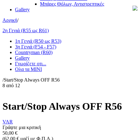
Μπάρες Θόλων, Αντιστρεπτικές
Gallery
Αρχική
/
Τα προϊόντα μας με αλφαβητική σειρά ..
2η Γενιά (R55 ως R61)
Α
Β
Γ
Δ
Ε
Ζ
Η
Θ
Ι
Κ
Λ
Μ
1η Γενιά (R50 ως R53)
Ν
Ξ
Ο
Π
Ρ
Σ
Τ
Υ
Φ
Χ
Ψ
Ω
3η Γενιά (F54 - F57)
#
Countryman (R60)
Gallery
Γνωρίζετε οτι...
Ολα τα ΜΙΝΙ
/
Start/Stop Always OFF R56
8
από
12
Start/Stop Always OFF R56
VAR
Γράψτε μια κριτική
50,00
€
(
62,00
€
μαζί με Φ.Π.Α.)