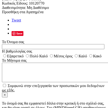
Κωδικός Είδους:
10120770
Διαθεσιμότητα:
Μη Διαθέσιμο
Προσθήκη στα Αγαπημένα
Tweet
Save
Το Όνομα σας
Η βαθμολογίας σας
Εξαιρετικό
Πολύ Καλό
Μέσος όρος
Καλό
Κακό
Το Μήνυμα σας
Συμφωνώ στην επεξεργασία των προσωπικών μου δεδομένων
ως εξής.
×
Το όνομά σας θα εμφανιστεί δίπλα στην κριτική ή στο σχόλιό σας,
και θα είναι ορατό σε όλους. Στο (MINDSpeed GR) αποθηκεύουμε