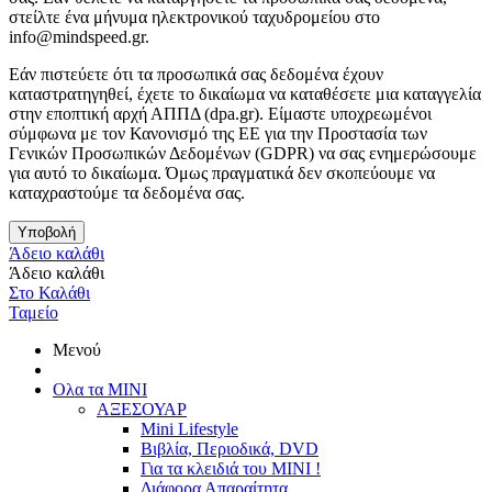
στείλτε ένα μήνυμα ηλεκτρονικού ταχυδρομείου στο
info@mindspeed.gr.
Εάν πιστεύετε ότι τα προσωπικά σας δεδομένα έχουν
καταστρατηγηθεί, έχετε το δικαίωμα να καταθέσετε μια καταγγελία
στην εποπτική αρχή ΑΠΠΔ (dpa.gr). Είμαστε υποχρεωμένοι
σύμφωνα με τον Κανονισμό της ΕΕ για την Προστασία των
Γενικών Προσωπικών Δεδομένων (GDPR) να σας ενημερώσουμε
για αυτό το δικαίωμα. Όμως πραγματικά δεν σκοπεύουμε να
καταχραστούμε τα δεδομένα σας.
Υποβολή
Άδειο καλάθι
Άδειο καλάθι
Στο Καλάθι
Ταμείο
Μενού
Ολα τα ΜΙΝΙ
ΑΞΕΣΟΥΑΡ
Mini Lifestyle
Βιβλία, Περιοδικά, DVD
Για τα κλειδιά του MINI !
Διάφορα Απαραίτητα