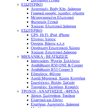
Συντήρηση Γενικά
ΕΞΩΤΕΡΙΚΟ
Αεροτομές, Body Kits, Διάφορα
Γραφικά οροφής, λωρίδες, σήματα
Μεταχειρισμένα Εξωτερικό
Φωτισμός Γενικά
Χρώμια, Εξωτερικό Διάφορα
ΕΣΩΤΕΡΙΚΟ
GPS, Hi Fi, iPod, iPhone
Έξυπνες Λύσεις
Όργανα, Βάσεις κ.λ.π
Οργάνωση Εσωτερικού Χώρου
Χρώμια, Εσωτερικό Διάφορα
ΜΗΧΑΝΙΚΑ - ΒΕΛΤΙΩΣΕΙΣ
Intercoolers, Ψυγεία, Συλλέκτες
Αναβάθμιση R50 ONE & Cooper
Αναβάθμιση R53 Cooper S
Εξατμίσεις, Φίλτρα
Λοιπά Μηχανικά, Χώρος Κινητήρα
Συμπλέκτες, Βολάν, Σαζμάν
Τροχαλίες, Εκ/φόροι, Κεφαλές
ΤΡΟΧΟΙ - ΑΝΑΡΤΗΣΕΙΣ - ΦΡΕΝΑ
Δίσκοι, Σωληνάκια, Τακάκια
Ελαστικά και Ζάντες
Ελατήρια, Αμορτισέρ, Διάφορα