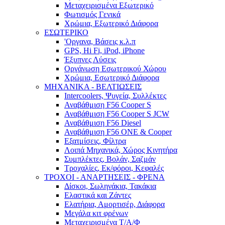
Μεταχειρισμένα Εξωτερικό
Φωτισμός Γενικά
Χρώμια, Εξωτερικό Διάφορα
ΕΣΩΤΕΡΙΚΟ
'Οργανα, Βάσεις κ.λ.π
GPS, Hi Fi, iPod, iPhone
Έξυπνες Λύσεις
Οργάνωση Εσωτερικού Χώρου
Χρώμια, Εσωτερικό Διάφορα
ΜΗΧΑΝΙΚΑ - ΒΕΛΤΙΩΣΕΙΣ
Intercoolers, Ψυγεία, Συλλέκτες
Αναβάθμιση F56 Cooper S
Αναβάθμιση F56 Cooper S JCW
Αναβάθμιση F56 Diesel
Αναβάθμιση F56 ONE & Cooper
Εξατμίσεις, Φίλτρα
Λοιπά Μηχανικά, Χώρος Κινητήρα
Συμπλέκτες, Βολάν, Σαζμάν
Τροχαλίες, Εκ/φόροι, Κεφαλές
ΤΡΟΧΟΙ - ΑΝΑΡΤΗΣΕΙΣ - ΦΡΕΝΑ
Δίσκοι, Σωληνάκια, Τακάκια
Ελαστικά και Ζάντες
Ελατήρια, Αμορτισέρ, Διάφορα
Μεγάλα κιτ φρένων
Μεταχειρισμένα Τ/Α/Φ