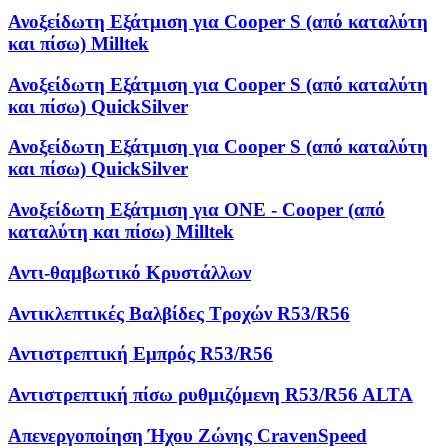
Ανοξείδωτη Εξάτμιση για Cooper S (από καταλύτη
και πίσω) Milltek
Ανοξείδωτη Εξάτμιση για Cooper S (από καταλύτη
και πίσω) QuickSilver
Ανοξείδωτη Εξάτμιση για Cooper S (από καταλύτη
και πίσω) QuickSilver
Ανοξείδωτη Εξάτμιση για ONE - Cooper (από
καταλύτη και πίσω) Milltek
Αντι-θαμβωτικό Κρυστάλλων
Αντικλεπτικές Βαλβίδες Τροχών R53/R56
Αντιστρεπτική Εμπρός R53/R56
Αντιστρεπτική πίσω ρυθμιζόμενη R53/R56 ALTA
Απενεργοποίηση Ήχου Ζώνης CravenSpeed