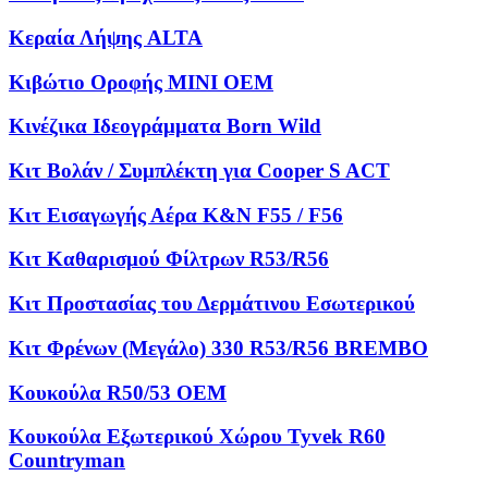
Κεραία Λήψης ALTA
Κιβώτιο Οροφής MINI OEM
Κινέζικα Ιδεογράμματα Born Wild
Κιτ Βολάν / Συμπλέκτη για Cooper S ACT
Κιτ Εισαγωγής Αέρα K&N F55 / F56
Κιτ Καθαρισμού Φίλτρων R53/R56
Κιτ Προστασίας του Δερμάτινου Εσωτερικού
Κιτ Φρένων (Μεγάλο) 330 R53/R56 BREMBO
Κουκούλα R50/53 OEM
Κουκούλα Εξωτερικού Χώρου Tyvek R60
Countryman