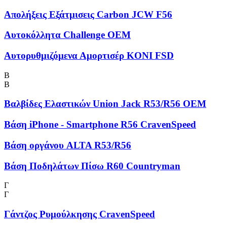
Απολήξεις Εξάτμισεις Carbon JCW F56
Αυτοκόλλητα Challenge OEM
Αυτορυθμιζόμενα Αμορτισέρ KONI FSD
Β
Β
Βαλβίδες Ελαστικών Union Jack R53/R56 OEM
Βάση iPhone - Smartphone R56 CravenSpeed
Βάση οργάνου ALTA R53/R56
Βάση Ποδηλάτων Πίσω R60 Countryman
Γ
Γ
Γάντζος Ρυμούλκησης CravenSpeed