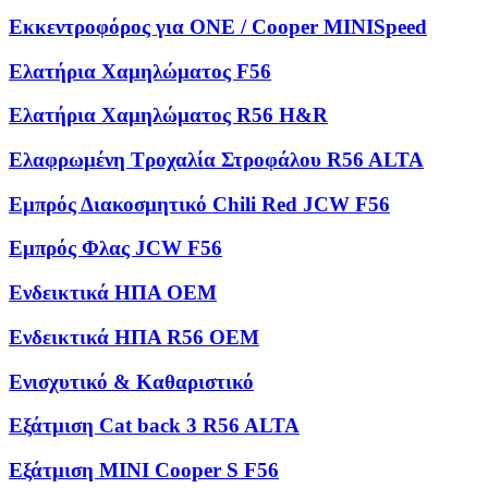
Εκκεντροφόρος για ONE / Cooper MINISpeed
Ελατήρια Χαμηλώματος F56
Ελατήρια Χαμηλώματος R56 H&R
Ελαφρωμένη Τροχαλία Στροφάλου R56 ALTA
Εμπρός Διακοσμητικό Chili Red JCW F56
Εμπρός Φλας JCW F56
Ενδεικτικά ΗΠΑ OEM
Ενδεικτικά ΗΠΑ R56 OEM
Ενισχυτικό & Καθαριστικό
Εξάτμιση Cat back 3 R56 ALTA
Εξάτμιση MINI Cooper S F56