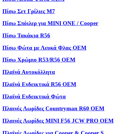
Πίσω Σετ Γρίλιες M7
Πίσω Σπόιλερ για MINI ONE / Cooper
Πίσω Τακάκια R56
Πίσω Φώτα με Λευκά Φλας OEM
Πίσω Χρώμιο R53/R56 OEM
Πλαϊνά Αυτοκόλλητα
Πλαϊνά Ενδεικτικά R56 OEM
Πλαϊνά Ενδεικτικά Φώτα
Πλαινές Λωρίδες Countryman R60 OEM
Πλαινές Λωρίδες MINI F56 JCW PRO OEM
Πλαϊνές Λωρίδες για Cooper & Cooper S