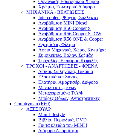
Οργάνωση Εσωτερικού Χώρου
Χρώμια, Εσωτερικό Διάφορα
ΜΗΧΑΝΙΚΑ - ΒΕΛΤΙΩΣΕΙΣ
Intercoolers, Ψυγεία, Συλλέκτες
Αναβάθμιση MINI Diesel
Αναβάθμιση R56 Cooper S
Αναβάθμιση R56 Cooper S JCW
Αναβάθμιση R56 ONE & Cooper
Εξατμίσεις, Φίλτρα
Λοιπά Μηχανικά, Χώρος Κινητήρα
Συμπλέκτες, Βολάν, Σαζμάν
Τροχαλίες, Εκ/φόροι, Κεφαλές
ΤΡΟΧΟΙ - ΑΝΑΡΤΗΣΕΙΣ - ΦΡΕΝΑ
Δίσκοι, Σωληνάκια, Τακάκια
Ελαστικά και Ζάντες
Ελατήρια, Αμορτισέρ, Διάφορα
Μεγάλα κιτ φρένων
Μεταχειρισμένα Τ/Α/Φ
Μπάρες Θόλων, Αντιστρεπτικές
Countryman (R60)
ΑΞΕΣΟΥΑΡ
Mini Lifestyle
Βιβλία, Περιοδικά, DVD
Για τα κλειδιά του MINI !
Διάφορα Απαραίτητα