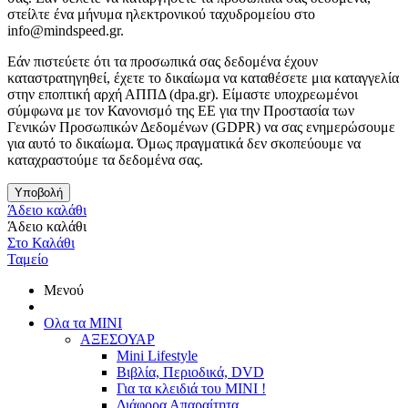
στείλτε ένα μήνυμα ηλεκτρονικού ταχυδρομείου στο
info@mindspeed.gr.
Εάν πιστεύετε ότι τα προσωπικά σας δεδομένα έχουν
καταστρατηγηθεί, έχετε το δικαίωμα να καταθέσετε μια καταγγελία
στην εποπτική αρχή ΑΠΠΔ (dpa.gr). Είμαστε υποχρεωμένοι
σύμφωνα με τον Κανονισμό της ΕΕ για την Προστασία των
Γενικών Προσωπικών Δεδομένων (GDPR) να σας ενημερώσουμε
για αυτό το δικαίωμα. Όμως πραγματικά δεν σκοπεύουμε να
καταχραστούμε τα δεδομένα σας.
Υποβολή
Άδειο καλάθι
Άδειο καλάθι
Στο Καλάθι
Ταμείο
Μενού
Ολα τα ΜΙΝΙ
ΑΞΕΣΟΥΑΡ
Mini Lifestyle
Βιβλία, Περιοδικά, DVD
Για τα κλειδιά του MINI !
Διάφορα Απαραίτητα