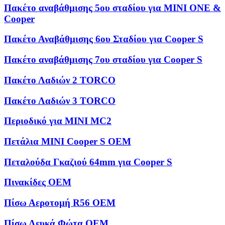
Πακέτο αναβάθμισης 5ου σταδίου για MINI ONE &
Cooper
Πακέτο Αναβάθμισης 6ου Σταδίου για Cooper S
Πακέτο αναβάθμισης 7ου σταδίου για Cooper S
Πακέτο Λαδιών 2 TORCO
Πακέτο Λαδιών 3 TORCO
Περιοδικό για MINI MC2
Πετάλια MINI Cooper S OEM
Πεταλούδα Γκαζιού 64mm για Cooper S
Πινακίδες OEM
Πίσω Αεροτομή R56 OEM
Πίσω Λευκά Φώτα OEM