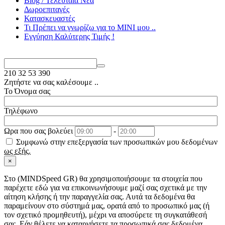
Blog / Τελευταία Νέα
Δωροεπιταγές
Κατασκευαστές
Τι Πρέπει να γνωρίζω για το MΙΝΙ μου ..
Εγγύηση Καλύτερης Τιμής !
210
32 53 390
Ζητήστε να σας καλέσουμε ..
Το Όνομα σας
Τηλέφωνο
Ωρα που σας βολεύει
-
Συμφωνώ στην επεξεργασία των προσωπικών μου δεδομένων
ως εξής.
×
Στo (MINDSpeed GR) θα χρησιμοποιήσουμε τα στοιχεία που
παρέχετε εδώ για να επικοινωνήσουμε μαζί σας σχετικά με την
αίτηση κλήσης ή την παραγγελία σας. Αυτά τα δεδομένα θα
παραμείνουν στο σύστημά μας, ορατά από το προσωπικό μας (ή
τον σχετικό προμηθευτή), μέχρι να αποσύρετε τη συγκατάθεσή
σας. Εάν θέλετε να καταργήσετε τα προσωπικά σας δεδομένα,