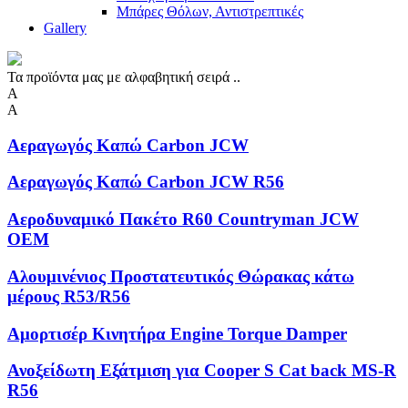
Μπάρες Θόλων, Αντιστρεπτικές
Gallery
Τα προϊόντα μας με αλφαβητική σειρά ..
Α
Α
Αεραγωγός Καπώ Carbon JCW
Αεραγωγός Καπώ Carbon JCW R56
Αεροδυναμικό Πακέτο R60 Countryman JCW
OEM
Αλουμινένιος Προστατευτικός Θώρακας κάτω
μέρους R53/R56
Αμορτισέρ Κινητήρα Engine Torque Damper
Ανοξείδωτη Eξάτμιση για Cooper S Cat back MS-R
R56