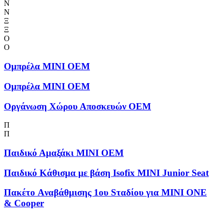
Ν
Ν
Ξ
Ξ
Ο
Ο
Ομπρέλα MINI OEM
Ομπρέλα MINI OEM
Οργάνωση Χώρου Αποσκευών OEM
Π
Π
Παιδικό Αμαξάκι MINI OEM
Παιδικό Κάθισμα με βάση Isofix MINI Junior Seat
Πακέτο Aναβάθμισης 1ου Sταδίου για MINI ONE
& Cooper