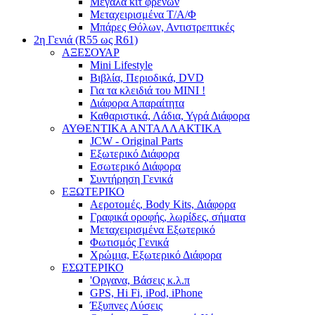
Μεγάλα κιτ φρένων
Μεταχειρισμένα Τ/Α/Φ
Μπάρες Θόλων, Αντιστρεπτικές
2η Γενιά (R55 ως R61)
ΑΞΕΣΟΥΑΡ
Mini Lifestyle
Βιβλία, Περιοδικά, DVD
Για τα κλειδιά του MINI !
Διάφορα Απαραίτητα
Καθαριστικά, Λάδια, Υγρά Διάφορα
ΑΥΘΕΝΤΙΚΑ ΑΝΤΑΛΛΑΚΤΙΚΑ
JCW - Original Parts
Εξωτερικό Διάφορα
Εσωτερικό Διάφορα
Συντήρηση Γενικά
ΕΞΩΤΕΡΙΚΟ
Αεροτομές, Body Kits, Διάφορα
Γραφικά οροφής, λωρίδες, σήματα
Μεταχειρισμένα Εξωτερικό
Φωτισμός Γενικά
Χρώμια, Εξωτερικό Διάφορα
ΕΣΩΤΕΡΙΚΟ
'Οργανα, Βάσεις κ.λ.π
GPS, Hi Fi, iPod, iPhone
Έξυπνες Λύσεις