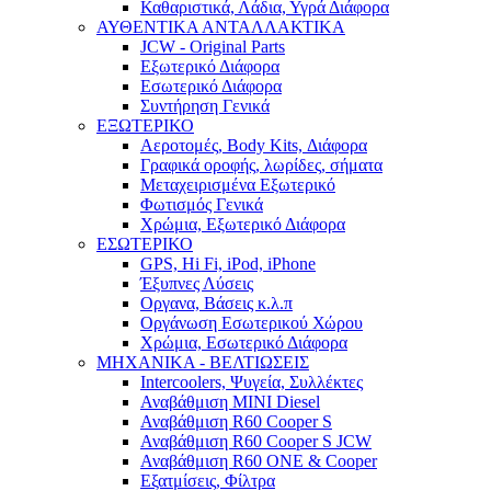
Καθαριστικά, Λάδια, Υγρά Διάφορα
ΑΥΘΕΝΤΙΚΑ ΑΝΤΑΛΛΑΚΤΙΚΑ
JCW - Original Parts
Εξωτερικό Διάφορα
Εσωτερικό Διάφορα
Συντήρηση Γενικά
ΕΞΩΤΕΡΙΚΟ
Αεροτομές, Body Kits, Διάφορα
Γραφικά οροφής, λωρίδες, σήματα
Μεταχειρισμένα Εξωτερικό
Φωτισμός Γενικά
Χρώμια, Εξωτερικό Διάφορα
ΕΣΩΤΕΡΙΚΟ
GPS, Hi Fi, iPod, iPhone
Έξυπνες Λύσεις
Οργανα, Βάσεις κ.λ.π
Οργάνωση Εσωτερικού Χώρου
Χρώμια, Εσωτερικό Διάφορα
ΜΗΧΑΝΙΚΑ - ΒΕΛΤΙΩΣΕΙΣ
Intercoolers, Ψυγεία, Συλλέκτες
Αναβάθμιση MINI Diesel
Αναβάθμιση R60 Cooper S
Αναβάθμιση R60 Cooper S JCW
Αναβάθμιση R60 ONE & Cooper
Εξατμίσεις, Φίλτρα