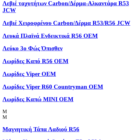
Λεβιέ ταχυτήτων Carbon/Δέρμα-Αλκαντάρα R53
JCW
Λεβιέ Χειροφρένου Carbon/Δέρμα R53/R56 JCW
Λευκά Πλαϊνά Ενδεικτικά R56 OEM
Λεύκο 3ο Φώς Όπισθεν
Λωρίδες Kαπό R56 OEM
Λωρίδες Viper OEM
Λωρίδες Viper R60 Countryman OEM
Λωρίδες Καπώ MINI OEM
Μ
Μ
Μαγνητική Τάπα Λαδιού R56