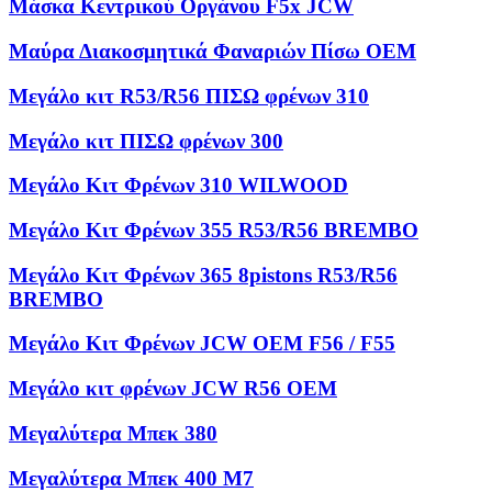
Μάσκα Κεντρικού Οργάνου F5x JCW
Μαύρα Διακοσμητικά Φαναριών Πίσω OEM
Μεγάλο κιτ R53/R56 ΠΙΣΩ φρένων 310
Μεγάλο κιτ ΠΙΣΩ φρένων 300
Μεγάλο Κιτ Φρένων 310 WILWOOD
Μεγάλο Κιτ Φρένων 355 R53/R56 BREMBO
Μεγάλο Κιτ Φρένων 365 8pistons R53/R56
BREMBO
Μεγάλο Κιτ Φρένων JCW OEM F56 / F55
Μεγάλο κιτ φρένων JCW R56 OEM
Μεγαλύτερα Μπεκ 380
Μεγαλύτερα Μπεκ 400 M7