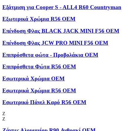
Εξάτμιση για Cooper S - ALL4 R60 Countryman
Εξωτερικά Χρώμια R56 OEM
Επένδυση Φλας BLACK JACK MINI F56 OEM
Επένδυση Φλας JCW PRO MINI F56 OEM
Επιπρόσθετα φώτα - Προβολάκια OEM
Επιπρόσθετα Φώτα R56 OEM
Εσωτερικά Χρώμια OEM
Εσωτερικά Χρώμια R56 OEM
Εσωτερικό Πάνελ Καρό R56 OEM
Ζ
Ζ
Ζάντες Αλουμινίου R90 Ανθρακί OEM