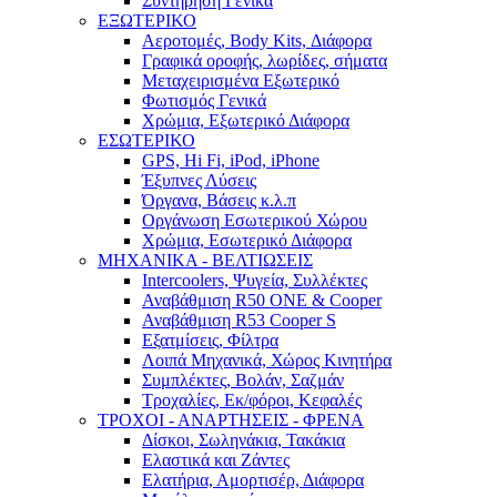
Συντήρηση Γενικά
ΕΞΩΤΕΡΙΚΟ
Αεροτομές, Body Kits, Διάφορα
Γραφικά οροφής, λωρίδες, σήματα
Μεταχειρισμένα Εξωτερικό
Φωτισμός Γενικά
Χρώμια, Εξωτερικό Διάφορα
ΕΣΩΤΕΡΙΚΟ
GPS, Hi Fi, iPod, iPhone
Έξυπνες Λύσεις
Όργανα, Βάσεις κ.λ.π
Οργάνωση Εσωτερικού Χώρου
Χρώμια, Εσωτερικό Διάφορα
ΜΗΧΑΝΙΚΑ - ΒΕΛΤΙΩΣΕΙΣ
Intercoolers, Ψυγεία, Συλλέκτες
Αναβάθμιση R50 ONE & Cooper
Αναβάθμιση R53 Cooper S
Εξατμίσεις, Φίλτρα
Λοιπά Μηχανικά, Χώρος Κινητήρα
Συμπλέκτες, Βολάν, Σαζμάν
Τροχαλίες, Εκ/φόροι, Κεφαλές
ΤΡΟΧΟΙ - ΑΝΑΡΤΗΣΕΙΣ - ΦΡΕΝΑ
Δίσκοι, Σωληνάκια, Τακάκια
Ελαστικά και Ζάντες
Ελατήρια, Αμορτισέρ, Διάφορα