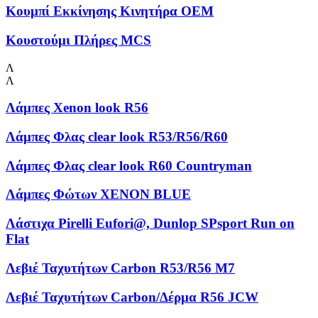
Κουμπί Εκκίνησης Κινητήρα OEM
Κουστούμι Πλήρες MCS
Λ
Λ
Λάμπες Xenon look R56
Λάμπες Φλας clear look R53/R56/R60
Λάμπες Φλας clear look R60 Countryman
Λάμπες Φώτων XENON BLUE
Λάστιχα Pirelli Eufori@, Dunlop SPsport Run on
Flat
Λεβιέ Ταχυτήτων Carbon R53/R56 M7
Λεβιέ Ταχυτήτων Carbon/Δέρμα R56 JCW