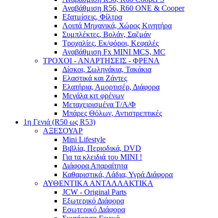
Αναβάθμιση R56, R60 ONE & Cooper
Εξατμίσεις, Φίλτρα
Λοιπά Μηχανικά, Χώρος Κινητήρα
Συμπλέκτες, Βολάν, Σαζμάν
Τροχαλίες, Εκ/φόροι, Κεφαλές
Αναβάθμιση Fx MINI MCS, MC
ΤΡΟΧΟΙ - ΑΝΑΡΤΗΣΕΙΣ - ΦΡΕΝΑ
Δίσκοι, Σωληνάκια, Τακάκια
Ελαστικά και Ζάντες
Ελατήρια, Αμορτισέρ, Διάφορα
Μεγάλα κιτ φρένων
Μεταχειρισμένα Τ/Α/Φ
Μπάρες Θόλων, Αντιστρεπτικές
1η Γενιά (R50 ως R53)
ΑΞΕΣΟΥΑΡ
Mini Lifestyle
Βιβλία, Περιοδικά, DVD
Για τα κλειδιά του MINI !
Διάφορα Απαραίτητα
Καθαριστικά, Λάδια, Υγρά Διάφορα
ΑΥΘΕΝΤΙΚΑ ΑΝΤΑΛΛΑΚΤΙΚΑ
JCW - Original Parts
Εξωτερικό Διάφορα
Εσωτερικό Διάφορα