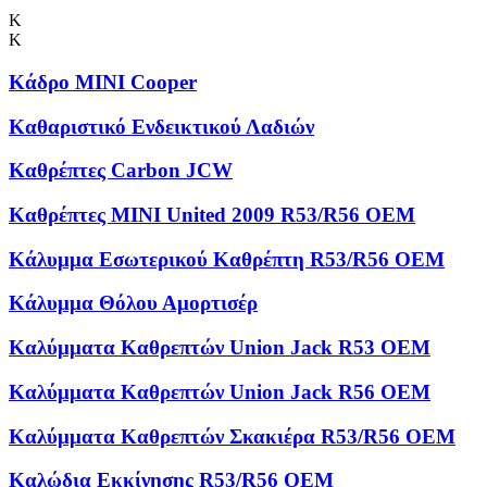
Κ
Κ
Κάδρο MINI Cooper
Καθαριστικό Ενδεικτικού Λαδιών
Καθρέπτες Carbon JCW
Καθρέπτες MINI United 2009 R53/R56 OEM
Κάλυμμα Εσωτερικού Καθρέπτη R53/R56 OEM
Κάλυμμα Θόλου Αμορτισέρ
Καλύμματα Kαθρεπτών Union Jack R53 OEM
Καλύμματα Καθρεπτών Union Jack R56 OEM
Καλύμματα Καθρεπτών Σκακιέρα R53/R56 OEM
Καλώδια Εκκίνησης R53/R56 OEM