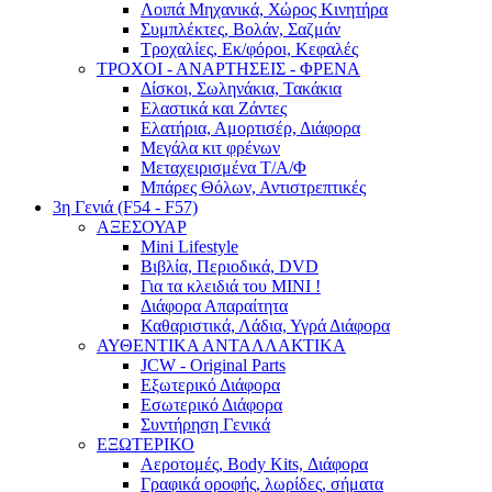
Λοιπά Μηχανικά, Χώρος Κινητήρα
Συμπλέκτες, Βολάν, Σαζμάν
Τροχαλίες, Εκ/φόροι, Κεφαλές
ΤΡΟΧΟΙ - ΑΝΑΡΤΗΣΕΙΣ - ΦΡΕΝΑ
Δίσκοι, Σωληνάκια, Τακάκια
Ελαστικά και Ζάντες
Ελατήρια, Αμορτισέρ, Διάφορα
Μεγάλα κιτ φρένων
Μεταχειρισμένα Τ/Α/Φ
Μπάρες Θόλων, Αντιστρεπτικές
3η Γενιά (F54 - F57)
ΑΞΕΣΟΥΑΡ
Mini Lifestyle
Βιβλία, Περιοδικά, DVD
Για τα κλειδιά του MINI !
Διάφορα Απαραίτητα
Καθαριστικά, Λάδια, Υγρά Διάφορα
ΑΥΘΕΝΤΙΚΑ ΑΝΤΑΛΛΑΚΤΙΚΑ
JCW - Original Parts
Εξωτερικό Διάφορα
Εσωτερικό Διάφορα
Συντήρηση Γενικά
ΕΞΩΤΕΡΙΚΟ
Αεροτομές, Body Kits, Διάφορα
Γραφικά οροφής, λωρίδες, σήματα