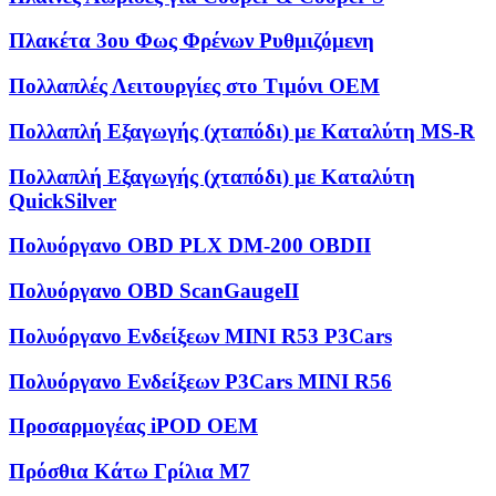
Πλακέτα 3ου Φως Φρένων Ρυθμιζόμενη
Πολλαπλές Λειτουργίες στο Τιμόνι OEM
Πολλαπλή Εξαγωγής (χταπόδι) με Καταλύτη MS-R
Πολλαπλή Εξαγωγής (χταπόδι) με Καταλύτη
QuickSilver
Πολυόργανο OBD PLX DM-200 OBDII
Πολυόργανο OBD ScanGaugeII
Πολυόργανο Ενδείξεων MINI R53 P3Cars
Πολυόργανο Ενδείξεων P3Cars MINI R56
Προσαρμογέας iPOD OEM
Πρόσθια Κάτω Γρίλια M7