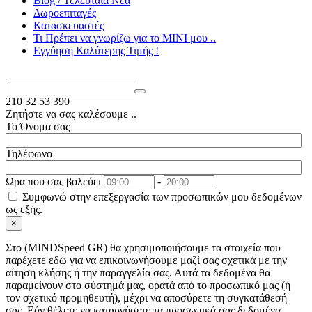
Blog / Τελευταία Νέα
Δωροεπιταγές
Κατασκευαστές
Τι Πρέπει να γνωρίζω για το MΙΝΙ μου ..
Εγγύηση Καλύτερης Τιμής !
210
32 53 390
Ζητήστε να σας καλέσουμε ..
Το Όνομα σας
Τηλέφωνο
Ωρα που σας βολεύει
-
Συμφωνώ στην επεξεργασία των προσωπικών μου δεδομένων
ως εξής.
×
Στo (MINDSpeed GR) θα χρησιμοποιήσουμε τα στοιχεία που
παρέχετε εδώ για να επικοινωνήσουμε μαζί σας σχετικά με την
αίτηση κλήσης ή την παραγγελία σας. Αυτά τα δεδομένα θα
παραμείνουν στο σύστημά μας, ορατά από το προσωπικό μας (ή
τον σχετικό προμηθευτή), μέχρι να αποσύρετε τη συγκατάθεσή
σας. Εάν θέλετε να καταργήσετε τα προσωπικά σας δεδομένα,