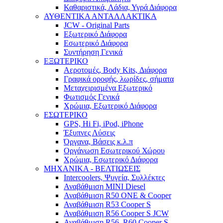
Καθαριστικά, Λάδια, Υγρά Διάφορα
ΑΥΘΕΝΤΙΚΑ ΑΝΤΑΛΛΑΚΤΙΚΑ
JCW - Original Parts
Εξωτερικό Διάφορα
Εσωτερικό Διάφορα
Συντήρηση Γενικά
ΕΞΩΤΕΡΙΚΟ
Αεροτομές, Body Kits, Διάφορα
Γραφικά οροφής, λωρίδες, σήματα
Μεταχειρισμένα Εξωτερικό
Φωτισμός Γενικά
Χρώμια, Εξωτερικό Διάφορα
ΕΣΩΤΕΡΙΚΟ
GPS, Hi Fi, iPod, iPhone
Έξυπνες Λύσεις
Όργανα, Βάσεις κ.λ.π
Οργάνωση Εσωτερικού Χώρου
Χρώμια, Εσωτερικό Διάφορα
ΜΗΧΑΝΙΚΑ - ΒΕΛΤΙΩΣΕΙΣ
Intercoolers, Ψυγεία, Συλλέκτες
Αναβάθμιση MINI Diesel
Αναβάθμιση R50 ONE & Cooper
Αναβάθμιση R53 Cooper S
Αναβάθμιση R56 Cooper S JCW
Αναβάθμιση R56, R60 Cooper S