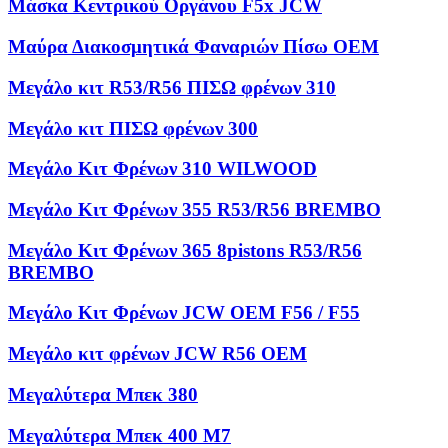
Μάσκα Κεντρικού Οργάνου F5x JCW
Μαύρα Διακοσμητικά Φαναριών Πίσω OEM
Μεγάλο κιτ R53/R56 ΠΙΣΩ φρένων 310
Μεγάλο κιτ ΠΙΣΩ φρένων 300
Μεγάλο Κιτ Φρένων 310 WILWOOD
Μεγάλο Κιτ Φρένων 355 R53/R56 BREMBO
Μεγάλο Κιτ Φρένων 365 8pistons R53/R56
BREMBO
Μεγάλο Κιτ Φρένων JCW OEM F56 / F55
Μεγάλο κιτ φρένων JCW R56 OEM
Μεγαλύτερα Μπεκ 380
Μεγαλύτερα Μπεκ 400 M7