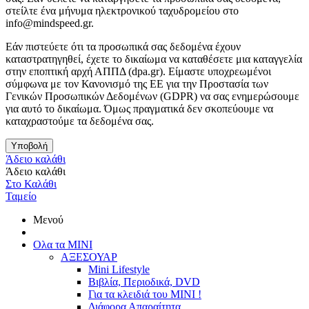
στείλτε ένα μήνυμα ηλεκτρονικού ταχυδρομείου στο
info@mindspeed.gr.
Εάν πιστεύετε ότι τα προσωπικά σας δεδομένα έχουν
καταστρατηγηθεί, έχετε το δικαίωμα να καταθέσετε μια καταγγελία
στην εποπτική αρχή ΑΠΠΔ (dpa.gr). Είμαστε υποχρεωμένοι
σύμφωνα με τον Κανονισμό της ΕΕ για την Προστασία των
Γενικών Προσωπικών Δεδομένων (GDPR) να σας ενημερώσουμε
για αυτό το δικαίωμα. Όμως πραγματικά δεν σκοπεύουμε να
καταχραστούμε τα δεδομένα σας.
Υποβολή
Άδειο καλάθι
Άδειο καλάθι
Στο Καλάθι
Ταμείο
Μενού
Ολα τα ΜΙΝΙ
ΑΞΕΣΟΥΑΡ
Mini Lifestyle
Βιβλία, Περιοδικά, DVD
Για τα κλειδιά του MINI !
Διάφορα Απαραίτητα