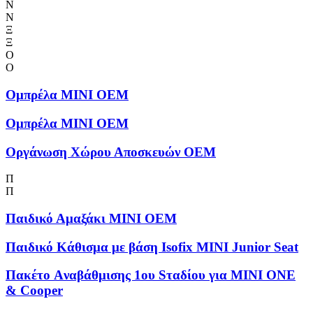
Ν
Ν
Ξ
Ξ
Ο
Ο
Ομπρέλα MINI OEM
Ομπρέλα MINI OEM
Οργάνωση Χώρου Αποσκευών OEM
Π
Π
Παιδικό Αμαξάκι MINI OEM
Παιδικό Κάθισμα με βάση Isofix MINI Junior Seat
Πακέτο Aναβάθμισης 1ου Sταδίου για MINI ONE
& Cooper