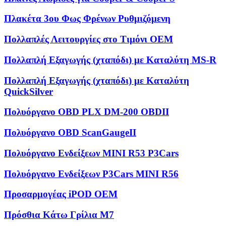
Πλακέτα 3ου Φως Φρένων Ρυθμιζόμενη
Πολλαπλές Λειτουργίες στο Τιμόνι OEM
Πολλαπλή Εξαγωγής (χταπόδι) με Καταλύτη MS-R
Πολλαπλή Εξαγωγής (χταπόδι) με Καταλύτη
QuickSilver
Πολυόργανο OBD PLX DM-200 OBDII
Πολυόργανο OBD ScanGaugeII
Πολυόργανο Ενδείξεων MINI R53 P3Cars
Πολυόργανο Ενδείξεων P3Cars MINI R56
Προσαρμογέας iPOD OEM
Πρόσθια Κάτω Γρίλια M7