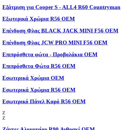
Εξάτμιση για Cooper S - ALL4 R60 Countryman
Εξωτερικά Χρώμια R56 OEM
Επένδυση Φλας BLACK JACK MINI F56 OEM
Επένδυση Φλας JCW PRO MINI F56 OEM
Επιπρόσθετα φώτα - Προβολάκια OEM
Επιπρόσθετα Φώτα R56 OEM
Εσωτερικά Χρώμια OEM
Εσωτερικά Χρώμια R56 OEM
Εσωτερικό Πάνελ Καρό R56 OEM
Ζ
Ζ
Ζάντες Αλουμινίου R90 Ανθρακί OEM