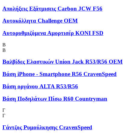
Απολήξεις Εξάτμισεις Carbon JCW F56
Αυτοκόλλητα Challenge OEM
Αυτορυθμιζόμενα Αμορτισέρ KONI FSD
Β
Β
Βαλβίδες Ελαστικών Union Jack R53/R56 OEM
Βάση iPhone - Smartphone R56 CravenSpeed
Βάση οργάνου ALTA R53/R56
Βάση Ποδηλάτων Πίσω R60 Countryman
Γ
Γ
Γάντζος Ρυμούλκησης CravenSpeed