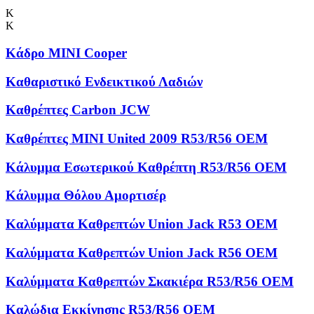
Κ
Κ
Κάδρο MINI Cooper
Καθαριστικό Ενδεικτικού Λαδιών
Καθρέπτες Carbon JCW
Καθρέπτες MINI United 2009 R53/R56 OEM
Κάλυμμα Εσωτερικού Καθρέπτη R53/R56 OEM
Κάλυμμα Θόλου Αμορτισέρ
Καλύμματα Kαθρεπτών Union Jack R53 OEM
Καλύμματα Καθρεπτών Union Jack R56 OEM
Καλύμματα Καθρεπτών Σκακιέρα R53/R56 OEM
Καλώδια Εκκίνησης R53/R56 OEM