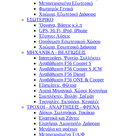
Μεταχειρισμένα Εξωτερικό
Φωτισμός Γενικά
Χρώμια, Εξωτερικό Διάφορα
ΕΣΩΤΕΡΙΚΟ
'Οργανα, Βάσεις κ.λ.π
GPS, Hi Fi, iPod, iPhone
Έξυπνες Λύσεις
Οργάνωση Εσωτερικού Χώρου
Χρώμια, Εσωτερικό Διάφορα
ΜΗΧΑΝΙΚΑ - ΒΕΛΤΙΩΣΕΙΣ
Intercoolers, Ψυγεία, Συλλέκτες
Αναβάθμιση F56 Cooper S
Αναβάθμιση F56 Cooper S JCW
Αναβάθμιση F56 Diesel
Αναβάθμιση F56 ONE & Cooper
Εξατμίσεις, Φίλτρα
Λοιπά Μηχανικά, Χώρος Κινητήρα
Συμπλέκτες, Βολάν, Σαζμάν
Τροχαλίες, Εκ/φόροι, Κεφαλές
ΤΡΟΧΟΙ - ΑΝΑΡΤΗΣΕΙΣ - ΦΡΕΝΑ
Δίσκοι, Σωληνάκια, Τακάκια
Ελαστικά και Ζάντες
Ελατήρια, Αμορτισέρ, Διάφορα
Μεγάλα κιτ φρένων
Μεταχειρισμένα Τ/Α/Φ