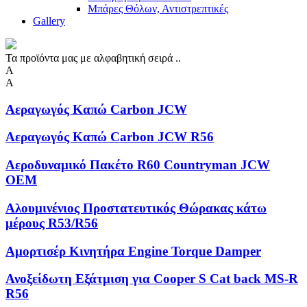
Μπάρες Θόλων, Αντιστρεπτικές
Gallery
Τα προϊόντα μας με αλφαβητική σειρά ..
Α
Α
Αεραγωγός Καπώ Carbon JCW
Αεραγωγός Καπώ Carbon JCW R56
Αεροδυναμικό Πακέτο R60 Countryman JCW
OEM
Αλουμινένιος Προστατευτικός Θώρακας κάτω
μέρους R53/R56
Αμορτισέρ Κινητήρα Engine Torque Damper
Ανοξείδωτη Eξάτμιση για Cooper S Cat back MS-R
R56