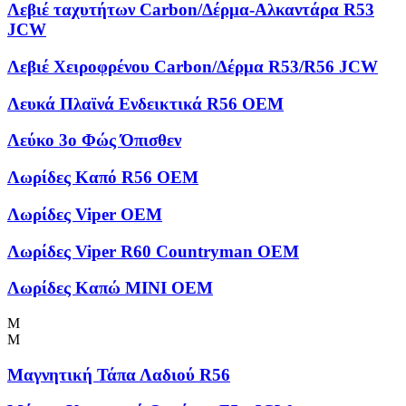
Λεβιέ ταχυτήτων Carbon/Δέρμα-Αλκαντάρα R53
JCW
Λεβιέ Χειροφρένου Carbon/Δέρμα R53/R56 JCW
Λευκά Πλαϊνά Ενδεικτικά R56 OEM
Λεύκο 3ο Φώς Όπισθεν
Λωρίδες Kαπό R56 OEM
Λωρίδες Viper OEM
Λωρίδες Viper R60 Countryman OEM
Λωρίδες Καπώ MINI OEM
Μ
Μ
Μαγνητική Τάπα Λαδιού R56