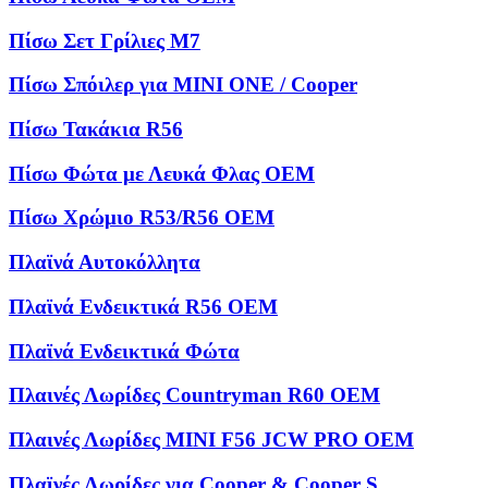
Πίσω Σετ Γρίλιες M7
Πίσω Σπόιλερ για MINI ONE / Cooper
Πίσω Τακάκια R56
Πίσω Φώτα με Λευκά Φλας OEM
Πίσω Χρώμιο R53/R56 OEM
Πλαϊνά Αυτοκόλλητα
Πλαϊνά Ενδεικτικά R56 OEM
Πλαϊνά Ενδεικτικά Φώτα
Πλαινές Λωρίδες Countryman R60 OEM
Πλαινές Λωρίδες MINI F56 JCW PRO OEM
Πλαϊνές Λωρίδες για Cooper & Cooper S