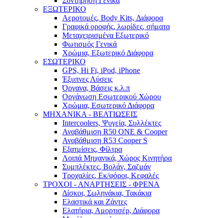
Συντήρηση Γενικά
ΕΞΩΤΕΡΙΚΟ
Αεροτομές, Body Kits, Διάφορα
Γραφικά οροφής, λωρίδες, σήματα
Μεταχειρισμένα Εξωτερικό
Φωτισμός Γενικά
Χρώμια, Εξωτερικό Διάφορα
ΕΣΩΤΕΡΙΚΟ
GPS, Hi Fi, iPod, iPhone
Έξυπνες Λύσεις
Όργανα, Βάσεις κ.λ.π
Οργάνωση Εσωτερικού Χώρου
Χρώμια, Εσωτερικό Διάφορα
ΜΗΧΑΝΙΚΑ - ΒΕΛΤΙΩΣΕΙΣ
Intercoolers, Ψυγεία, Συλλέκτες
Αναβάθμιση R50 ONE & Cooper
Αναβάθμιση R53 Cooper S
Εξατμίσεις, Φίλτρα
Λοιπά Μηχανικά, Χώρος Κινητήρα
Συμπλέκτες, Βολάν, Σαζμάν
Τροχαλίες, Εκ/φόροι, Κεφαλές
ΤΡΟΧΟΙ - ΑΝΑΡΤΗΣΕΙΣ - ΦΡΕΝΑ
Δίσκοι, Σωληνάκια, Τακάκια
Ελαστικά και Ζάντες
Ελατήρια, Αμορτισέρ, Διάφορα