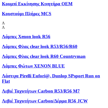
Κουμπί Εκκίνησης Κινητήρα OEM
Κουστούμι Πλήρες MCS
Λ
Λ
Λάμπες Xenon look R56
Λάμπες Φλας clear look R53/R56/R60
Λάμπες Φλας clear look R60 Countryman
Λάμπες Φώτων XENON BLUE
Λάστιχα Pirelli Eufori@, Dunlop SPsport Run on
Flat
Λεβιέ Ταχυτήτων Carbon R53/R56 M7
Λεβιέ Ταχυτήτων Carbon/Δέρμα R56 JCW