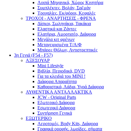
Λοιπά Μηχανικά, Χώρος Κινητήρα
Συμπλέκτες, Βολάν, Σαζμάν
Τροχαλίες, Εκ/φόροι, Κεφαλές
ΤΡΟΧΟΙ - ΑΝΑΡΤΗΣΕΙΣ - ΦΡΕΝΑ
Δίσκοι, Σωληνάκια, Τακάκια
Ελαστικά και Ζάντες
Ελατήρια, Αμορτισέρ, Διάφορα
Μεγάλα κιτ φρένων
Μεταχειρισμένα Τ/Α/Φ
Μπάρες Θόλων, Αντιστρεπτικές
3η Γενιά (F54 - F57)
ΑΞΕΣΟΥΑΡ
Mini Lifestyle
Βιβλία, Περιοδικά, DVD
Για τα κλειδιά του MINI !
Διάφορα Απαραίτητα
Καθαριστικά, Λάδια, Υγρά Διάφορα
ΑΥΘΕΝΤΙΚΑ ΑΝΤΑΛΛΑΚΤΙΚΑ
JCW - Original Parts
Εξωτερικό Διάφορα
Εσωτερικό Διάφορα
Συντήρηση Γενικά
ΕΞΩΤΕΡΙΚΟ
Αεροτομές, Body Kits, Διάφορα
Γραφικά οροφής, λωρίδες, σήματα