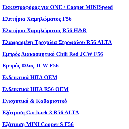
Εκκεντροφόρος για ONE / Cooper MINISpeed
Ελατήρια Χαμηλώματος F56
Ελατήρια Χαμηλώματος R56 H&R
Ελαφρωμένη Τροχαλία Στροφάλου R56 ALTA
Εμπρός Διακοσμητικό Chili Red JCW F56
Εμπρός Φλας JCW F56
Ενδεικτικά ΗΠΑ OEM
Ενδεικτικά ΗΠΑ R56 OEM
Ενισχυτικό & Καθαριστικό
Εξάτμιση Cat back 3 R56 ALTA
Εξάτμιση MINI Cooper S F56