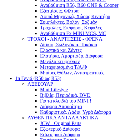
Αναβάθμιση R56, R60 ONE & Cooper
Εξατμίσεις, Φίλτρα
Λοιπά Μηχανικά, Χώρος Κινητήρα
Συμπλέκτες, Βολάν, Σαζμάν
Τροχαλίες, Εκ/φόροι, Κεφαλές
Αναβάθμιση Fx MINI MCS, MC
ΤΡΟΧΟΙ - ΑΝΑΡΤΗΣΕΙΣ - ΦΡΕΝΑ
Δίσκοι, Σωληνάκια, Τακάκια
Ελαστικά και Ζάντες
Ελατήρια, Αμορτισέρ, Διάφορα
Μεγάλα κιτ φρένων
Μεταχειρισμένα Τ/Α/Φ
Μπάρες Θόλων, Αντιστρεπτικές
1η Γενιά (R50 ως R53)
ΑΞΕΣΟΥΑΡ
Mini Lifestyle
Βιβλία, Περιοδικά, DVD
Για τα κλειδιά του MINI !
Διάφορα Απαραίτητα
Καθαριστικά, Λάδια, Υγρά Διάφορα
ΑΥΘΕΝΤΙΚΑ ΑΝΤΑΛΛΑΚΤΙΚΑ
JCW - Original Parts
Εξωτερικό Διάφορα
Εσωτερικό Διάφορα