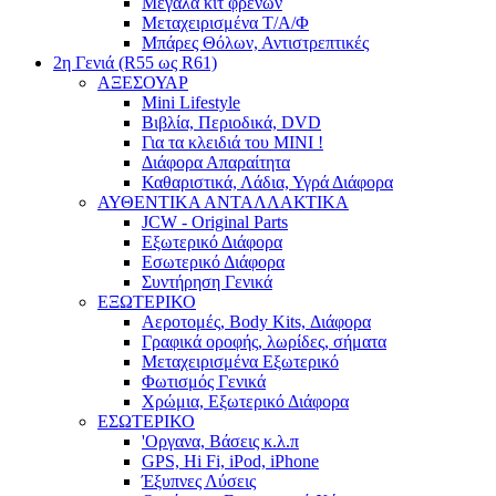
Μεγάλα κιτ φρένων
Μεταχειρισμένα Τ/Α/Φ
Μπάρες Θόλων, Αντιστρεπτικές
2η Γενιά (R55 ως R61)
ΑΞΕΣΟΥΑΡ
Mini Lifestyle
Βιβλία, Περιοδικά, DVD
Για τα κλειδιά του MINI !
Διάφορα Απαραίτητα
Καθαριστικά, Λάδια, Υγρά Διάφορα
ΑΥΘΕΝΤΙΚΑ ΑΝΤΑΛΛΑΚΤΙΚΑ
JCW - Original Parts
Εξωτερικό Διάφορα
Εσωτερικό Διάφορα
Συντήρηση Γενικά
ΕΞΩΤΕΡΙΚΟ
Αεροτομές, Body Kits, Διάφορα
Γραφικά οροφής, λωρίδες, σήματα
Μεταχειρισμένα Εξωτερικό
Φωτισμός Γενικά
Χρώμια, Εξωτερικό Διάφορα
ΕΣΩΤΕΡΙΚΟ
'Οργανα, Βάσεις κ.λ.π
GPS, Hi Fi, iPod, iPhone
Έξυπνες Λύσεις