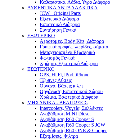
Καθαριστικά, Λάδια, Υγρά Διάφορα
ΑΥΘΕΝΤΙΚΑ ΑΝΤΑΛΛΑΚΤΙΚΑ
JCW - Original Parts
Εξωτερικό Διάφορα
Εσωτερικό Διάφορα
Συντήρηση Γενικά
ΕΞΩΤΕΡΙΚΟ
Αεροτομές, Body Kits, Διάφορα
Γραφικά οροφής, λωρίδες, σήματα
Μεταχειρισμένα Εξωτερικό
Φωτισμός Γενικά
Χρώμια, Εξωτερικό Διάφορα
ΕΣΩΤΕΡΙΚΟ
GPS, Hi Fi, iPod, iPhone
Έξυπνες Λύσεις
Οργανα, Βάσεις κ.λ.π
Οργάνωση Εσωτερικού Χώρου
Χρώμια, Εσωτερικό Διάφορα
ΜΗΧΑΝΙΚΑ - ΒΕΛΤΙΩΣΕΙΣ
Intercoolers, Ψυγεία, Συλλέκτες
Αναβάθμιση MINI Diesel
Αναβάθμιση R60 Cooper S
Αναβάθμιση R60 Cooper S JCW
Αναβάθμιση R60 ONE & Cooper
Εξατμίσεις, Φίλτρα