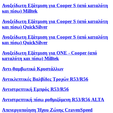
Ανοξείδωτη Εξάτμιση για Cooper S (από καταλύτη
και πίσω) Milltek
Ανοξείδωτη Εξάτμιση για Cooper S (από καταλύτη
και πίσω) QuickSilver
Ανοξείδωτη Εξάτμιση για Cooper S (από καταλύτη
και πίσω) QuickSilver
Ανοξείδωτη Εξάτμιση για ONE - Cooper (από
καταλύτη και πίσω) Milltek
Αντι-θαμβωτικό Κρυστάλλων
Αντικλεπτικές Βαλβίδες Τροχών R53/R56
Αντιστρεπτική Εμπρός R53/R56
Αντιστρεπτική πίσω ρυθμιζόμενη R53/R56 ALTA
Απενεργοποίηση Ήχου Ζώνης CravenSpeed