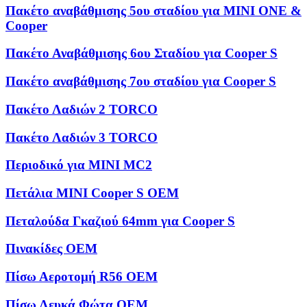
Πακέτο αναβάθμισης 5ου σταδίου για MINI ONE &
Cooper
Πακέτο Αναβάθμισης 6ου Σταδίου για Cooper S
Πακέτο αναβάθμισης 7ου σταδίου για Cooper S
Πακέτο Λαδιών 2 TORCO
Πακέτο Λαδιών 3 TORCO
Περιοδικό για MINI MC2
Πετάλια MINI Cooper S OEM
Πεταλούδα Γκαζιού 64mm για Cooper S
Πινακίδες OEM
Πίσω Αεροτομή R56 OEM
Πίσω Λευκά Φώτα OEM