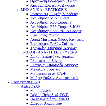
Οργάνωση Εσωτερικού Χώρου
Χρώμια, Εσωτερικό Διάφορα
ΜΗΧΑΝΙΚΑ - ΒΕΛΤΙΩΣΕΙΣ
Intercoolers, Ψυγεία, Συλλέκτες
Αναβάθμιση MINI Diesel
Αναβάθμιση R56 Cooper S
Αναβάθμιση R56 Cooper S JCW
Αναβάθμιση R56 ONE & Cooper
Εξατμίσεις, Φίλτρα
Λοιπά Μηχανικά, Χώρος Κινητήρα
Συμπλέκτες, Βολάν, Σαζμάν
Τροχαλίες, Εκ/φόροι, Κεφαλές
ΤΡΟΧΟΙ - ΑΝΑΡΤΗΣΕΙΣ - ΦΡΕΝΑ
Δίσκοι, Σωληνάκια, Τακάκια
Ελαστικά και Ζάντες
Ελατήρια, Αμορτισέρ, Διάφορα
Μεγάλα κιτ φρένων
Μεταχειρισμένα Τ/Α/Φ
Μπάρες Θόλων, Αντιστρεπτικές
Countryman (R60)
ΑΞΕΣΟΥΑΡ
Mini Lifestyle
Βιβλία, Περιοδικά, DVD
Για τα κλειδιά του MINI !
Διάφορα Απαραίτητα