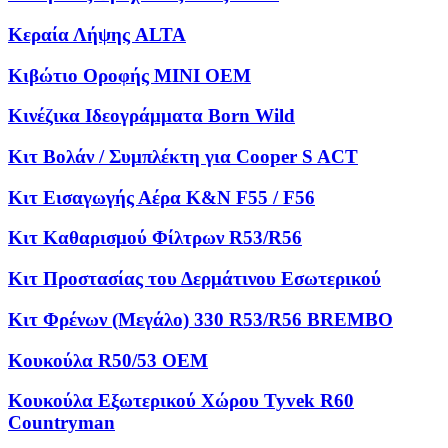
Κεραία Λήψης ALTA
Κιβώτιο Οροφής MINI OEM
Κινέζικα Ιδεογράμματα Born Wild
Κιτ Βολάν / Συμπλέκτη για Cooper S ACT
Κιτ Εισαγωγής Αέρα K&N F55 / F56
Κιτ Καθαρισμού Φίλτρων R53/R56
Κιτ Προστασίας του Δερμάτινου Εσωτερικού
Κιτ Φρένων (Μεγάλο) 330 R53/R56 BREMBO
Κουκούλα R50/53 OEM
Κουκούλα Εξωτερικού Χώρου Tyvek R60
Countryman