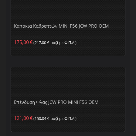
Καπάκια Καθρεπτών MINI F56 JCW PRO OEM
175,00
€
(
217,00
€
μαζί με Φ.Π.Α.)
Επένδυση Φλας JCW PRO MINI F56 OEM
121,00
€
(
150,04
€
μαζί με Φ.Π.Α.)