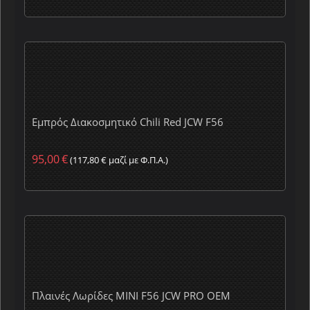
Εμπρός Διακοσμητικό Chili Red JCW F56
95,00
€
(
117,80
€
μαζί με Φ.Π.Α.)
Πλαινές Λωρίδες MINI F56 JCW PRO OEM