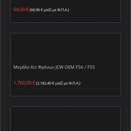
54,00
€
(
66,96
€
μαζί με Φ.Π.Α.)
Μεγάλο Κιτ Φρένων JCW OEM F56 / F55
1.760,00
€
(
2.182,40
€
μαζί με Φ.Π.Α.)