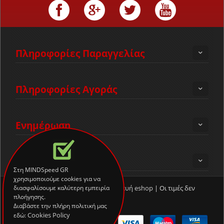
Πληροφορίες Παραγγελίας
Πληροφορίες Αγοράς
Ενημέρωση
MINDSpeed GR
Στη MINDSpeed GR
χρησιμοποιούμε cookies για να
Cloud Web Hosting
-
Κατασκευή eshop
| Οι τιμές δεν
διασφαλίσουμε καλύτερη εμπειρία
πλοήγησης.
περιλαμβάνουν Φ.Π.Α.
Διαβάστε την πλήρη πολιτική μας
Cookies Policy
εδώ: