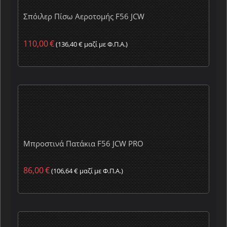
Σπόιλερ Πίσω Αεροτομής F56 JCW
110,00
€
(
136,40
€
μαζί με Φ.Π.Α.)
Μπροστινά Πατάκια F56 JCW PRO
86,00
€
(
106,64
€
μαζί με Φ.Π.Α.)