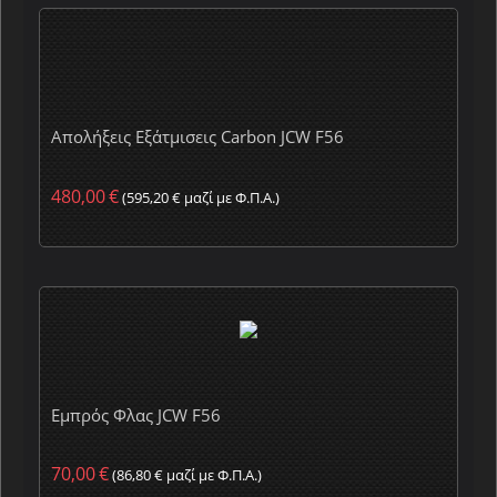
Απολήξεις Εξάτμισεις Carbon JCW F56
480,00
€
(
595,20
€
μαζί με Φ.Π.Α.)
Εμπρός Φλας JCW F56
70,00
€
(
86,80
€
μαζί με Φ.Π.Α.)