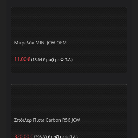
Μπρελόκ MINI JCW OEM
11,00
€
(
13,64
€
μαζί με Φ.Π.Α.)
Σπόϊλερ Πίσω Carbon R56 JCW
320,00
€
(
396,80
€
μαζί με Φ.Π.Α.)