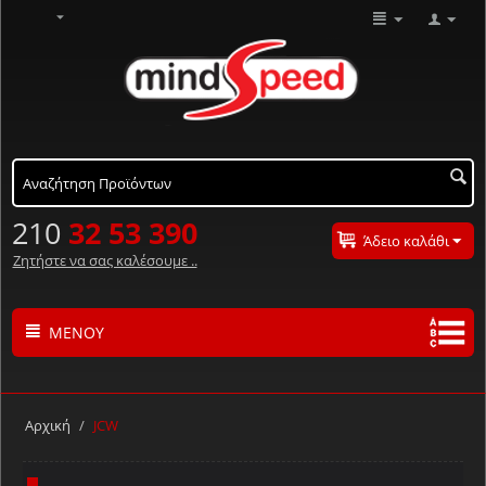
210
32 53 390
Άδειο καλάθι
Ζητήστε να σας καλέσουμε ..
ΜΕΝΟΎ
Τα προϊόντα μας με αλφαβητική σειρά ..
Α
Β
Γ
Δ
Ε
Ζ
Η
Θ
Ι
Κ
Λ
Αρχική
/
JCW
Μ
Ν
Ξ
Ο
Π
Ρ
Σ
Τ
Υ
Φ
Χ
Ψ
Ω
#