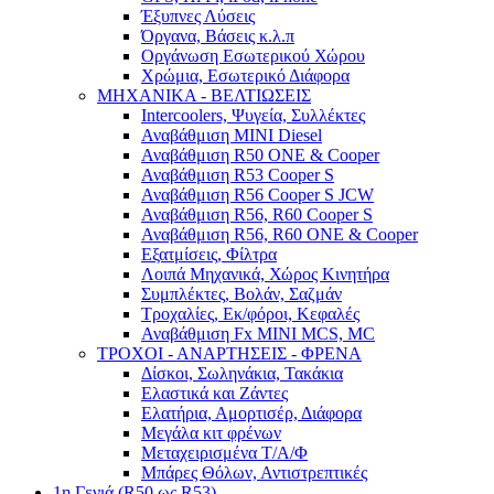
Έξυπνες Λύσεις
Όργανα, Βάσεις κ.λ.π
Οργάνωση Εσωτερικού Χώρου
Χρώμια, Εσωτερικό Διάφορα
ΜΗΧΑΝΙΚΑ - ΒΕΛΤΙΩΣΕΙΣ
Intercoolers, Ψυγεία, Συλλέκτες
Αναβάθμιση MINI Diesel
Αναβάθμιση R50 ONE & Cooper
Αναβάθμιση R53 Cooper S
Αναβάθμιση R56 Cooper S JCW
Αναβάθμιση R56, R60 Cooper S
Αναβάθμιση R56, R60 ONE & Cooper
Εξατμίσεις, Φίλτρα
Λοιπά Μηχανικά, Χώρος Κινητήρα
Συμπλέκτες, Βολάν, Σαζμάν
Τροχαλίες, Εκ/φόροι, Κεφαλές
Αναβάθμιση Fx MINI MCS, MC
ΤΡΟΧΟΙ - ΑΝΑΡΤΗΣΕΙΣ - ΦΡΕΝΑ
Δίσκοι, Σωληνάκια, Τακάκια
Ελαστικά και Ζάντες
Ελατήρια, Αμορτισέρ, Διάφορα
Μεγάλα κιτ φρένων
Μεταχειρισμένα Τ/Α/Φ
Μπάρες Θόλων, Αντιστρεπτικές
1η Γενιά (R50 ως R53)