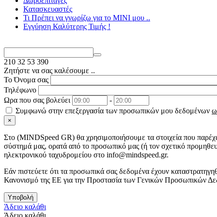
Δωροεπιταγές
Κατασκευαστές
Τι Πρέπει να γνωρίζω για το MΙΝΙ μου ..
Εγγύηση Καλύτερης Τιμής !
210
32 53 390
Ζητήστε να σας καλέσουμε ..
Το Όνομα σας
Τηλέφωνο
Ωρα που σας βολεύει
-
Συμφωνώ στην επεξεργασία των προσωπικών μου δεδομένων
ω
×
Στo (MINDSpeed GR) θα χρησιμοποιήσουμε τα στοιχεία που παρέχετ
σύστημά μας, ορατά από το προσωπικό μας (ή τον σχετικό προμηθευ
ηλεκτρονικού ταχυδρομείου στο info@mindspeed.gr.
Εάν πιστεύετε ότι τα προσωπικά σας δεδομένα έχουν καταστρατηγηθ
Κανονισμό της ΕΕ για την Προστασία των Γενικών Προσωπικών Δε
Υποβολή
Άδειο καλάθι
Άδειο καλάθι