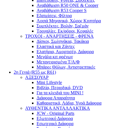
Intercoolers, Ψυγεία, Συλλέκτες
Αναβάθμιση R50 ONE & Cooper
Αναβάθμιση R53 Cooper S
Εξατμίσεις, Φίλτρα
Λοιπά Μηχανικά, Χώρος Κινητήρα
Συμπλέκτες, Βολάν, Σαζμάν
Τροχαλίες, Εκ/φόροι, Κεφαλές
ΤΡΟΧΟΙ - ΑΝΑΡΤΗΣΕΙΣ - ΦΡΕΝΑ
Δίσκοι, Σωληνάκια, Τακάκια
Ελαστικά και Ζάντες
Ελατήρια, Αμορτισέρ, Διάφορα
Μεγάλα κιτ φρένων
Μεταχειρισμένα Τ/Α/Φ
Μπάρες Θόλων, Αντιστρεπτικές
2η Γενιά (R55 ως R61)
ΑΞΕΣΟΥΑΡ
Mini Lifestyle
Βιβλία, Περιοδικά, DVD
Για τα κλειδιά του MINI !
Διάφορα Απαραίτητα
Καθαριστικά, Λάδια, Υγρά Διάφορα
ΑΥΘΕΝΤΙΚΑ ΑΝΤΑΛΛΑΚΤΙΚΑ
JCW - Original Parts
Εξωτερικό Διάφορα
Εσωτερικό Διάφορα