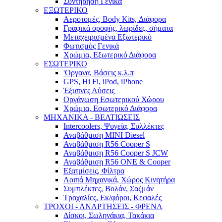
Συντήρηση Γενικά
ΕΞΩΤΕΡΙΚΟ
Αεροτομές, Body Kits, Διάφορα
Γραφικά οροφής, λωρίδες, σήματα
Μεταχειρισμένα Εξωτερικό
Φωτισμός Γενικά
Χρώμια, Εξωτερικό Διάφορα
ΕΣΩΤΕΡΙΚΟ
'Οργανα, Βάσεις κ.λ.π
GPS, Hi Fi, iPod, iPhone
Έξυπνες Λύσεις
Οργάνωση Εσωτερικού Χώρου
Χρώμια, Εσωτερικό Διάφορα
ΜΗΧΑΝΙΚΑ - ΒΕΛΤΙΩΣΕΙΣ
Intercoolers, Ψυγεία, Συλλέκτες
Αναβάθμιση MINI Diesel
Αναβάθμιση R56 Cooper S
Αναβάθμιση R56 Cooper S JCW
Αναβάθμιση R56 ONE & Cooper
Εξατμίσεις, Φίλτρα
Λοιπά Μηχανικά, Χώρος Κινητήρα
Συμπλέκτες, Βολάν, Σαζμάν
Τροχαλίες, Εκ/φόροι, Κεφαλές
ΤΡΟΧΟΙ - ΑΝΑΡΤΗΣΕΙΣ - ΦΡΕΝΑ
Δίσκοι, Σωληνάκια, Τακάκια