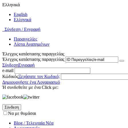
Ελληνικά
English
Ελληνικά
Σύνδεση / Εγγραφή
Παραγγελίες
Λίστα Αγαπημένων
Έλεγχος κατάστασης παραγγελίας
Έλεγχος κατάστασης παραγγελίας
Σύνδεση
Εγγραφή
e-mail
Κώδικός
Ξεχάσατε τον Κωδικό;
Δημιουργήστε ένα Λογαριασμό
Ή συνδεθείτε με ένα Click με:
Σύνδεση
Να με θυμάσαι
Blog / Τελευταία Νέα