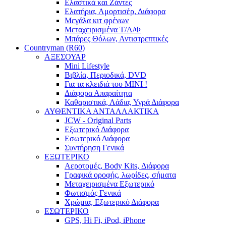
Ελαστικά και Ζάντες
Ελατήρια, Αμορτισέρ, Διάφορα
Μεγάλα κιτ φρένων
Μεταχειρισμένα Τ/Α/Φ
Μπάρες Θόλων, Αντιστρεπτικές
Countryman (R60)
ΑΞΕΣΟΥΑΡ
Mini Lifestyle
Βιβλία, Περιοδικά, DVD
Για τα κλειδιά του MINI !
Διάφορα Απαραίτητα
Καθαριστικά, Λάδια, Υγρά Διάφορα
ΑΥΘΕΝΤΙΚΑ ΑΝΤΑΛΛΑΚΤΙΚΑ
JCW - Original Parts
Εξωτερικό Διάφορα
Εσωτερικό Διάφορα
Συντήρηση Γενικά
ΕΞΩΤΕΡΙΚΟ
Αεροτομές, Body Kits, Διάφορα
Γραφικά οροφής, λωρίδες, σήματα
Μεταχειρισμένα Εξωτερικό
Φωτισμός Γενικά
Χρώμια, Εξωτερικό Διάφορα
ΕΣΩΤΕΡΙΚΟ
GPS, Hi Fi, iPod, iPhone