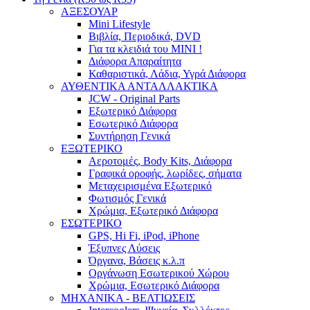
ΑΞΕΣΟΥΑΡ
Mini Lifestyle
Βιβλία, Περιοδικά, DVD
Για τα κλειδιά του MINI !
Διάφορα Απαραίτητα
Καθαριστικά, Λάδια, Υγρά Διάφορα
ΑΥΘΕΝΤΙΚΑ ΑΝΤΑΛΛΑΚΤΙΚΑ
JCW - Original Parts
Εξωτερικό Διάφορα
Εσωτερικό Διάφορα
Συντήρηση Γενικά
ΕΞΩΤΕΡΙΚΟ
Αεροτομές, Body Kits, Διάφορα
Γραφικά οροφής, λωρίδες, σήματα
Μεταχειρισμένα Εξωτερικό
Φωτισμός Γενικά
Χρώμια, Εξωτερικό Διάφορα
ΕΣΩΤΕΡΙΚΟ
GPS, Hi Fi, iPod, iPhone
Έξυπνες Λύσεις
Όργανα, Βάσεις κ.λ.π
Οργάνωση Εσωτερικού Χώρου
Χρώμια, Εσωτερικό Διάφορα
ΜΗΧΑΝΙΚΑ - ΒΕΛΤΙΩΣΕΙΣ