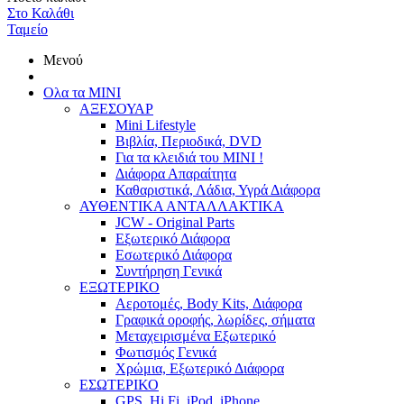
Στο Καλάθι
Ταμείο
Μενού
Ολα τα ΜΙΝΙ
ΑΞΕΣΟΥΑΡ
Mini Lifestyle
Βιβλία, Περιοδικά, DVD
Για τα κλειδιά του MINI !
Διάφορα Απαραίτητα
Καθαριστικά, Λάδια, Υγρά Διάφορα
ΑΥΘΕΝΤΙΚΑ ΑΝΤΑΛΛΑΚΤΙΚΑ
JCW - Original Parts
Εξωτερικό Διάφορα
Εσωτερικό Διάφορα
Συντήρηση Γενικά
ΕΞΩΤΕΡΙΚΟ
Αεροτομές, Body Kits, Διάφορα
Γραφικά οροφής, λωρίδες, σήματα
Μεταχειρισμένα Εξωτερικό
Φωτισμός Γενικά
Χρώμια, Εξωτερικό Διάφορα
ΕΣΩΤΕΡΙΚΟ
GPS, Hi Fi, iPod, iPhone